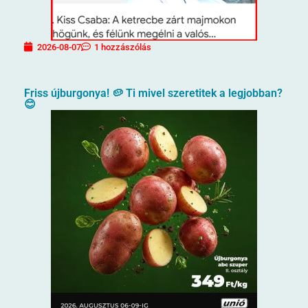
2026-08-07
1 hozzászólás
Friss újburgonya! 🥔 Ti mivel szeretitek a legjobban?
😊