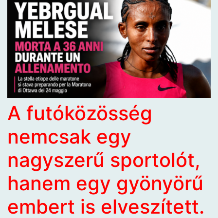
A futóközösség
nemcsak egy
nagyszerű sportolót,
hanem egy gyönyörű
embert is elveszített.