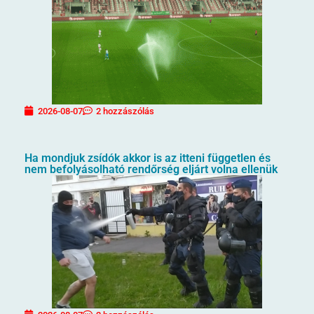
2026-08-07
2 hozzászólás
Ha mondjuk zsídók akkor is az itteni független és
nem befolyásolható rendőrség eljárt volna ellenük