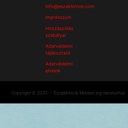
info@eszakhirnok.com
Impresszum
Hozzászólás
szabályai
Adatvédelmi
tájékoztató
Adatvédelmi
elveink
Copyright © 2020. – Északhírnök Minden jog fenntartva!