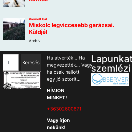
Lapunka
Ha átverték… Ha
Keresés
megvezették… Vagy
szemlézi
ha csak hallott
egy jó sztorit…
HÍVJON
MINKET!
+36302600871
Vagy írjon
nekünk!