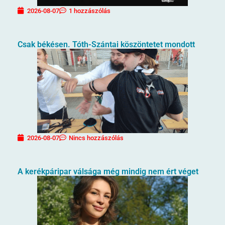
2026-08-07
1 hozzászólás
Csak békésen. Tóth-Szántai köszöntetet mondott
2026-08-07
Nincs hozzászólás
A kerékpáripar válsága még mindig nem ért véget