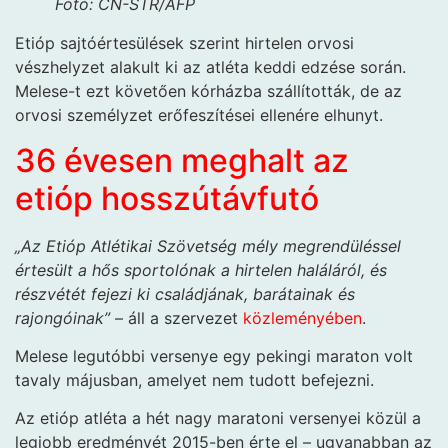
Fotó: CN-STR/AFP
Etióp sajtóértesülések szerint hirtelen orvosi
vészhelyzet alakult ki az atléta keddi edzése során.
Melese-t ezt követően kórházba szállították, de az
orvosi személyzet erőfeszítései ellenére elhunyt.
36 évesen meghalt az
etióp hosszútávfutó
„Az Etióp Atlétikai Szövetség mély megrendüléssel
értesült a hős sportolónak a hirtelen haláláról, és
részvétét fejezi ki családjának, barátainak és
rajongóinak”
– áll a szervezet
közleményében
.
Melese legutóbbi versenye egy pekingi maraton volt
tavaly májusban, amelyet nem tudott befejezni.
Az etióp atléta a hét nagy maratoni versenyei közül a
legjobb eredményét 2015-ben érte el – ugyanabban az