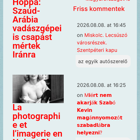
Hoppá:
Friss kommentek
Szaúd-
Arábia
2026.08.08. at 16:45
vadászgépei
on
Miskolc. Lecsúszó
is csapást
városrészek.
mértek
Szentpéteri kapu
Iránra
az egyik autószerelő
2026.08.08. at 16:25
on
M𝗶é𝗿𝘁 𝗻𝗲𝗺
𝗮𝗸𝗮𝗿𝗷á𝗸 𝗦𝘇𝗮𝗯ó
La
𝗞𝗲𝘃𝗶𝗻
photographi
𝗺𝗮𝗴á𝗻𝗻𝘆𝗼𝗺𝗼𝘇ó𝘁
e et
𝘀𝘇𝗮𝗯𝗮𝗱𝗹á𝗯𝗿𝗮
l’imagerie en
𝗵𝗲𝗹𝘆𝗲𝘇𝗻𝗶?