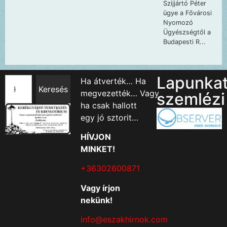
Lapunka
Ha átverték… Ha
Keresés
megvezették… Vagy
szemlézi
ha csak hallott
egy jó sztorit…
HÍVJON
MINKET!
+36302600871
Vagy írjon
nekünk!
info@eszakhirnok.com