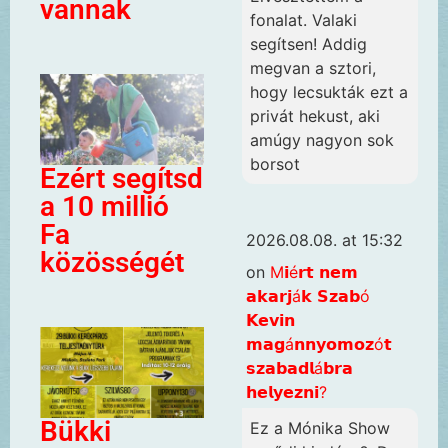
vannak
fonalat. Valaki
segítsen! Addig
megvan a sztori,
hogy lecsukták ezt a
privát hekust, aki
amúgy nagyon sok
borsot
Ezért segítsd
a 10 millió
Fa
2026.08.08. at 15:32
közösségét
on
M𝗶é𝗿𝘁 𝗻𝗲𝗺
𝗮𝗸𝗮𝗿𝗷á𝗸 𝗦𝘇𝗮𝗯ó
𝗞𝗲𝘃𝗶𝗻
𝗺𝗮𝗴á𝗻𝗻𝘆𝗼𝗺𝗼𝘇ó𝘁
𝘀𝘇𝗮𝗯𝗮𝗱𝗹á𝗯𝗿𝗮
𝗵𝗲𝗹𝘆𝗲𝘇𝗻𝗶?
Bükki
Ez a Mónika Show