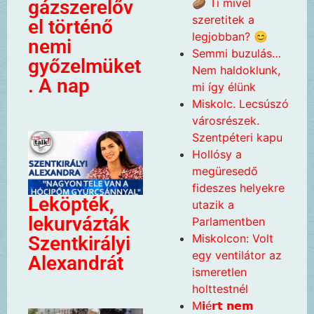
🥔 Ti mivel
gázszerelőv
szeretitek a
el történő
legjobban? 😊
nemi
Semmi buzulás…
győzelmüket
Nem haldoklunk,
. A nap
mi így élünk
Miskolc. Lecsúszó
városrészek.
Szentpéteri kapu
Hollósy a
megüresedő
fideszes helyekre
Leköpték,
utazik a
lekurvázták
Parlamentben
Miskolcon: Volt
Szentkirályi
egy ventilátor az
Alexandrát
ismeretlen
holttestnél
M𝗶é𝗿𝘁 𝗻𝗲𝗺