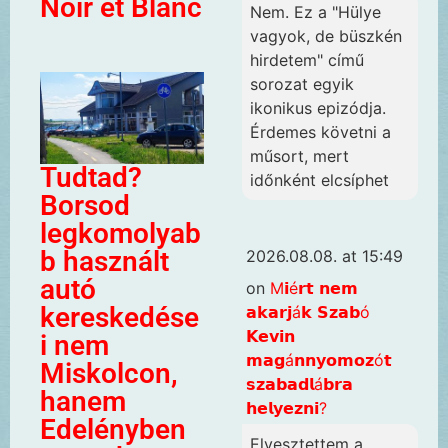
Noir et Blanc
Nem. Ez a "Hülye
vagyok, de büszkén
hirdetem" című
sorozat egyik
ikonikus epizódja.
Érdemes követni a
műsort, mert
Tudtad?
időnként elcsíphet
Borsod
legkomolyab
b használt
2026.08.08. at 15:49
autó
on
M𝗶é𝗿𝘁 𝗻𝗲𝗺
kereskedése
𝗮𝗸𝗮𝗿𝗷á𝗸 𝗦𝘇𝗮𝗯ó
𝗞𝗲𝘃𝗶𝗻
i nem
𝗺𝗮𝗴á𝗻𝗻𝘆𝗼𝗺𝗼𝘇ó𝘁
Miskolcon,
𝘀𝘇𝗮𝗯𝗮𝗱𝗹á𝗯𝗿𝗮
hanem
𝗵𝗲𝗹𝘆𝗲𝘇𝗻𝗶?
Edelényben
Elvesztettem a