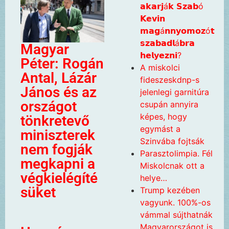
𝗮𝗸𝗮𝗿𝗷á𝗸 𝗦𝘇𝗮𝗯ó
𝗞𝗲𝘃𝗶𝗻
𝗺𝗮𝗴á𝗻𝗻𝘆𝗼𝗺𝗼𝘇ó𝘁
𝘀𝘇𝗮𝗯𝗮𝗱𝗹á𝗯𝗿𝗮
Magyar
𝗵𝗲𝗹𝘆𝗲𝘇𝗻𝗶?
Péter: Rogán
A miskolci
Antal, Lázár
fideszeskdnp-s
János és az
jelenlegi garnitúra
országot
csupán annyira
képes, hogy
tönkretevő
egymást a
miniszterek
Szinvába fojtsák
nem fogják
Parasztolimpia. Fél
megkapni a
Miskolcnak ott a
végkielégíté
helye…
süket
Trump kezében
vagyunk. 100%-os
vámmal sújthatnák
Magyarországot is