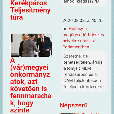
emődi kiadása? :D
Kerékpáros
Teljesítmény
túra
2026.08.08. at 15:26
on
Hollósy a
megüresedő fideszes
helyekre utazik a
Parlamentben
Szeretné, de
A
tehetségtelen, árulja
(vár)megyei
a lomjait MLM
önkormányz
rendszerben és a
atok, azt
DAM feljelentésben
feleljen a kérdésekre
követően is
fennmaradta
k, hogy
Népszerű
szinte