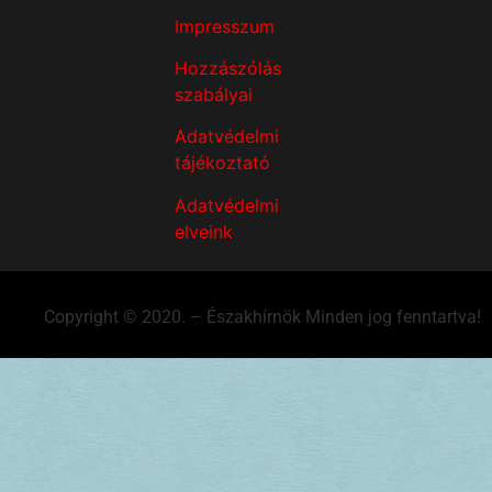
Impresszum
Hozzászólás
szabályai
Adatvédelmi
tájékoztató
Adatvédelmi
elveink
Copyright © 2020. – Északhírnök Minden jog fenntartva!