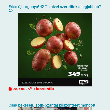
Friss újburgonya! 🥔 Ti mivel szeretitek a legjobban?
😊
2026-08-07
1 hozzászólás
Csak békésen. Tóth-Szántai köszöntetet mondott