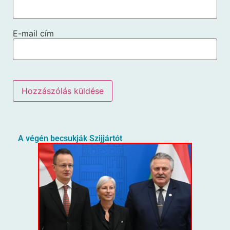
E-mail cím
A végén becsukják Szijjártót