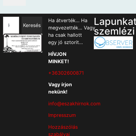
Lapunka
Ha átverték… Ha
Keresés
megvezették… Vagy
szemlézi
ha csak hallott
egy jó sztorit…
HÍVJON
MINKET!
+36302600871
Vagy írjon
nekünk!
info@eszakhirnok.com
Impresszum
Hozzászólás
szabályai