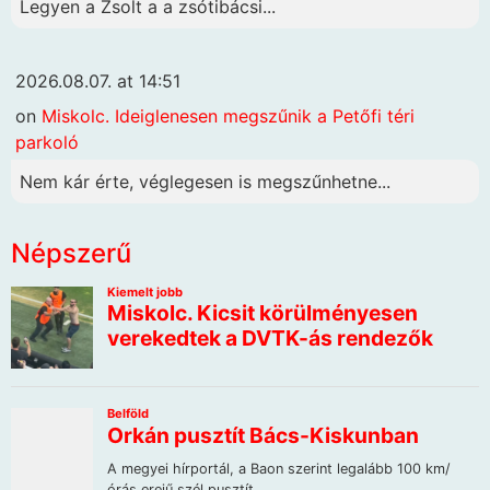
Legyen a Zsolt a a zsótibácsi...
2026.08.07. at 14:51
on
Miskolc. Ideiglenesen megszűnik a Petőfi téri
parkoló
Nem kár érte, véglegesen is megszűnhetne...
Népszerű