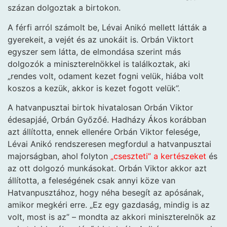
százan dolgoztak a birtokon.
A férfi arról számolt be, Lévai Anikó mellett látták a
gyerekeit, a vejét és az unokáit is. Orbán Viktort
egyszer sem látta, de elmondása szerint más
dolgozók a miniszterelnökkel is találkoztak, aki
„rendes volt, odament kezet fogni velük, hiába volt
koszos a kezük, akkor is kezet fogott velük”.
A hatvanpusztai birtok hivatalosan Orbán Viktor
édesapjáé, Orbán Győzőé. Hadházy Ákos korábban
azt állította, ennek ellenére Orbán Viktor felesége,
Lévai Anikó rendszeresen megfordul a hatvanpusztai
majorságban, ahol folyton
„cseszteti” a kertészeket
és
az ott dolgozó munkásokat. Orbán Viktor akkor azt
állította, a feleségének csak annyi köze van
Hatvanpusztához, hogy néha besegít az apósának,
amikor megkéri erre. „Ez egy gazdaság, mindig is az
volt, most is az” – mondta az akkori miniszterelnök az