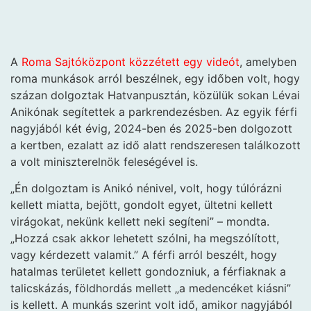
A
Roma Sajtóközpont közzétett egy videót
, amelyben
roma munkások arról beszélnek, egy időben volt, hogy
százan dolgoztak Hatvanpusztán, közülük sokan Lévai
Anikónak segítettek a parkrendezésben. Az egyik férfi
nagyjából két évig, 2024-ben és 2025-ben dolgozott
a kertben, ezalatt az idő alatt rendszeresen találkozott
a volt miniszterelnök feleségével is.
„Én dolgoztam is Anikó nénivel, volt, hogy túlórázni
kellett miatta, bejött, gondolt egyet, ültetni kellett
virágokat, nekünk kellett neki segíteni” – mondta.
„Hozzá csak akkor lehetett szólni, ha megszólított,
vagy kérdezett valamit.” A férfi arról beszélt, hogy
hatalmas területet kellett gondozniuk, a férfiaknak a
talicskázás, földhordás mellett „a medencéket kiásni”
is kellett. A munkás szerint volt idő, amikor nagyjából