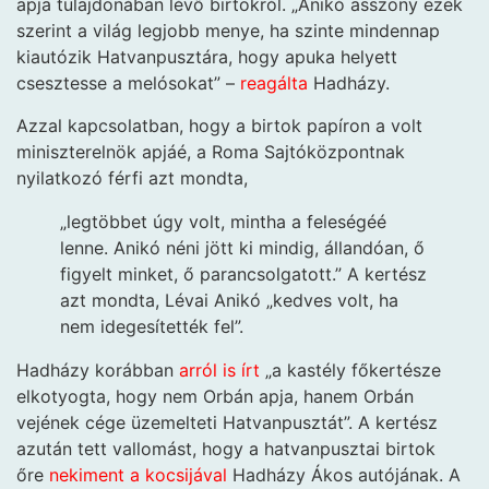
apja tulajdonában lévő birtokról. „Anikó asszony ezek
szerint a világ legjobb menye, ha szinte mindennap
kiautózik Hatvanpusztára, hogy apuka helyett
csesztesse a melósokat” –
reagálta
Hadházy.
Azzal kapcsolatban, hogy a birtok papíron a volt
miniszterelnök apjáé, a Roma Sajtóközpontnak
nyilatkozó férfi azt mondta,
„legtöbbet úgy volt, mintha a feleségéé
lenne. Anikó néni jött ki mindig, állandóan, ő
figyelt minket, ő parancsolgatott.” A kertész
azt mondta, Lévai Anikó „kedves volt, ha
nem idegesítették fel”.
Hadházy korábban
arról is írt
„a kastély főkertésze
elkotyogta, hogy nem Orbán apja, hanem Orbán
vejének cége üzemelteti Hatvanpusztát”. A kertész
azután tett vallomást, hogy a hatvanpusztai birtok
őre
nekiment a kocsijával
Hadházy Ákos autójának. A