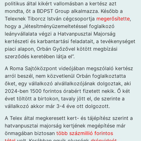
politikus által kikért vallomásban a kertész azt
mondta, őt a BDPST Group alkalmazza. Később a
Telexnek Tiborcz István cégcsoportja
megerősítette
,
hogy a „létesítményüzemeltetéssel foglalkozó
leányvállalata végzi a Hatvanpusztai Majorság
kertészeti és karbantartási feladatait, a tevékenységet
piaci alapon, Orbán Győzővel kötött megbízási
szerződés keretében látja el”.
A Roma Sajtóközpont videójában megszólaló kertész
arról beszél, nem közvetlenül Orbán foglalkoztatta
őket, egy vállalkozó alvállalkozójának dolgoztak, aki
2024-ben 1500 forintos órabért fizetett nekik. Ő két
évet töltött a birtokon, tavaly jött el, de szerinte a
vállalkozó akkor már 3-4 éve ott dolgozott.
A Telex által megkeresett kert- és tájépítész szerint a
hatvanpusztai majorság kertjének megépítése már
önmagában biztosan
több százmillió forintos
tétel
volt. Korábban egyik olvasónk
drónvideót