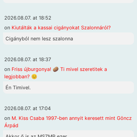
2026.08.07. at 18:52
on
Kiutálták a kassai cigányokat Szalonnáról?
Cigányból nem lesz szalonna
2026.08.07. at 18:37
on
Friss újburgonya! 🥔 Ti mivel szeretitek a
legjobban? 😊
Én Timivel.
2026.08.07. at 17:04
on
M. Kiss Csaba 1997-ben annyit keresett mint Göncz
Árpád
Akkor ő is az MSZMP ezer...