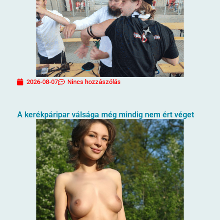
2026-08-07
Nincs hozzászólás
A kerékpáripar válsága még mindig nem ért véget