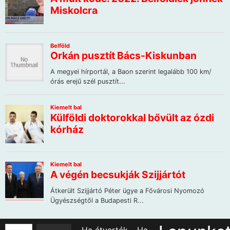
Ha átverték… Ha