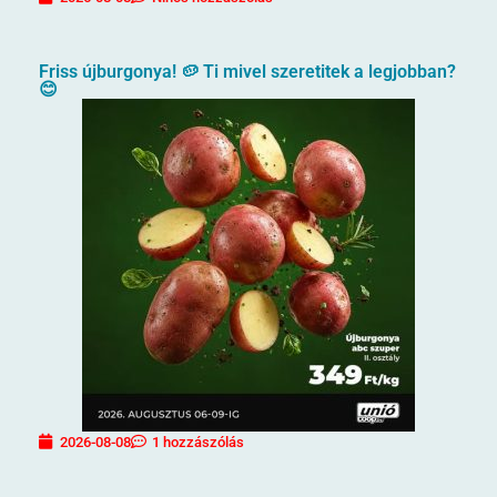
Friss újburgonya! 🥔 Ti mivel szeretitek a legjobban?
😊
2026-08-08
1 hozzászólás