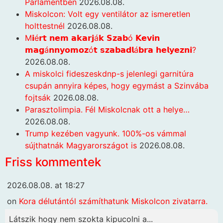
Parlamentben
2026.08.08.
Miskolcon: Volt egy ventilátor az ismeretlen
holttestnél
2026.08.08.
M𝗶é𝗿𝘁 𝗻𝗲𝗺 𝗮𝗸𝗮𝗿𝗷á𝗸 𝗦𝘇𝗮𝗯ó 𝗞𝗲𝘃𝗶𝗻
𝗺𝗮𝗴á𝗻𝗻𝘆𝗼𝗺𝗼𝘇ó𝘁 𝘀𝘇𝗮𝗯𝗮𝗱𝗹á𝗯𝗿𝗮 𝗵𝗲𝗹𝘆𝗲𝘇𝗻𝗶?
2026.08.08.
A miskolci fideszeskdnp-s jelenlegi garnitúra
csupán annyira képes, hogy egymást a Szinvába
fojtsák
2026.08.08.
Parasztolimpia. Fél Miskolcnak ott a helye…
2026.08.08.
Trump kezében vagyunk. 100%-os vámmal
sújthatnák Magyarországot is
2026.08.08.
Friss kommentek
2026.08.08. at 18:27
on
Kora délutántól számíthatunk Miskolcon zivatarra.
Látszik hogy nem szokta kipucolni a...