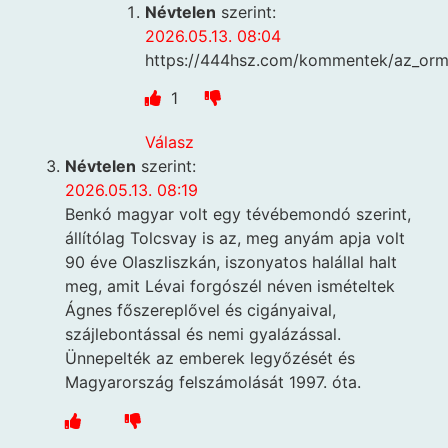
Névtelen
szerint:
2026.05.13. 08:04
https://444hsz.com/kommentek/az_orm
1
Válasz
Névtelen
szerint:
2026.05.13. 08:19
Benkó magyar volt egy tévébemondó szerint,
állítólag Tolcsvay is az, meg anyám apja volt
90 éve Olaszliszkán, iszonyatos halállal halt
meg, amit Lévai forgószél néven ismételtek
Ágnes főszereplővel és cigányaival,
szájlebontással és nemi gyalázással.
Ünnepelték az emberek legyőzését és
Magyarország felszámolását 1997. óta.