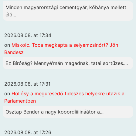
Minden magyarországi cementgyár, kőbánya mellett
élő...
2026.08.08. at 17:34
on
Miskolc. Toca megkapta a selyemzsinórt? Jön
Bandesz
Ez Bíróság? Mennyé'mán magadnak, tatai sortűzes....
2026.08.08. at 17:31
on
Hollósy a megüresedő fideszes helyekre utazik a
Parlamentben
Osztap Bender a nagy kooordíiiiináátor a...
2026.08.08. at 17:26