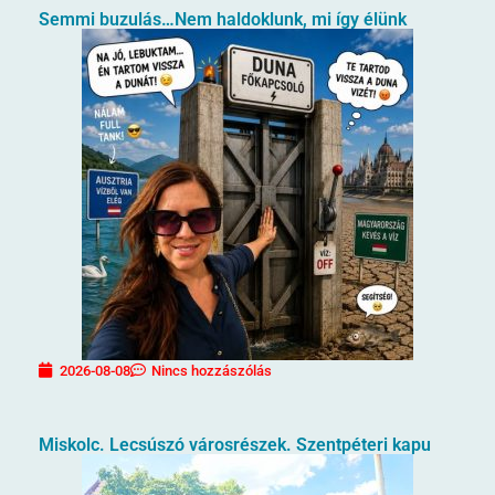
Semmi buzulás…Nem haldoklunk, mi így élünk
2026-08-08
Nincs hozzászólás
Miskolc. Lecsúszó városrészek. Szentpéteri kapu