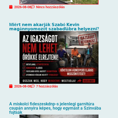
2026-08-08
Nincs hozzászólás
M𝗶é𝗿𝘁 𝗻𝗲𝗺 𝗮𝗸𝗮𝗿𝗷á𝗸 𝗦𝘇𝗮𝗯ó 𝗞𝗲𝘃𝗶𝗻
𝗺𝗮𝗴á𝗻𝗻𝘆𝗼𝗺𝗼𝘇ó𝘁 𝘀𝘇𝗮𝗯𝗮𝗱𝗹á𝗯𝗿𝗮 𝗵𝗲𝗹𝘆𝗲𝘇𝗻𝗶?
2026-08-08
7 hozzászólás
A miskolci fideszeskdnp-s jelenlegi garnitúra
csupán annyira képes, hogy egymást a Szinvába
fojtsák