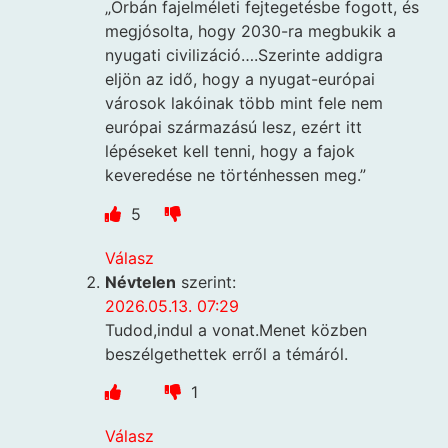
„Orbán fajelméleti fejtegetésbe fogott, és
megjósolta, hogy 2030-ra megbukik a
nyugati civilizáció….Szerinte addigra
eljön az idő, hogy a nyugat-európai
városok lakóinak több mint fele nem
európai származású lesz, ezért itt
lépéseket kell tenni, hogy a fajok
keveredése ne történhessen meg.”
5
Válasz
Névtelen
szerint:
2026.05.13. 07:29
Tudod,indul a vonat.Menet közben
beszélgethettek erről a témáról.
1
Válasz