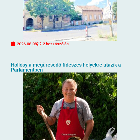
2026-08-08
2 hozzászólás
Hollósy a megüresedő fideszes helyekre utazik a
Parlamentben