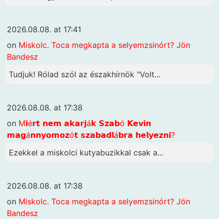
2026.08.08. at 17:41
on
Miskolc. Toca megkapta a selyemzsinórt? Jön
Bandesz
Tudjuk! Rólad szól az északhírnök "Volt...
2026.08.08. at 17:38
on
M𝗶é𝗿𝘁 𝗻𝗲𝗺 𝗮𝗸𝗮𝗿𝗷á𝗸 𝗦𝘇𝗮𝗯ó 𝗞𝗲𝘃𝗶𝗻
𝗺𝗮𝗴á𝗻𝗻𝘆𝗼𝗺𝗼𝘇ó𝘁 𝘀𝘇𝗮𝗯𝗮𝗱𝗹á𝗯𝗿𝗮 𝗵𝗲𝗹𝘆𝗲𝘇𝗻𝗶?
Ezekkel a miskolci kutyabuzikkal csak a...
2026.08.08. at 17:38
on
Miskolc. Toca megkapta a selyemzsinórt? Jön
Bandesz