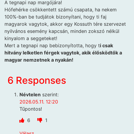
A tegnapi nap margójára!
Hófehérke csökkentett számú csapata, ha nekem
100%-ban be tudjátok bizonyítani, hogy ti faj
magyarok vagytok, akkor egy Kossuth tére szervezet
nyilvános esemény kapcsán, minden zokszó nélkül
kinyalom a seggeteket!
Mert a tegnapi nap bebizonyította, hogy t
i csak
hitvány lelketlen férgek vagytok, akik élősködtők a
magyar nemzetnek a nyakán!
6 Responses
Névtelen
szerint:
2026.05.11. 12:20
Tűpontos!
6
1
Válasz