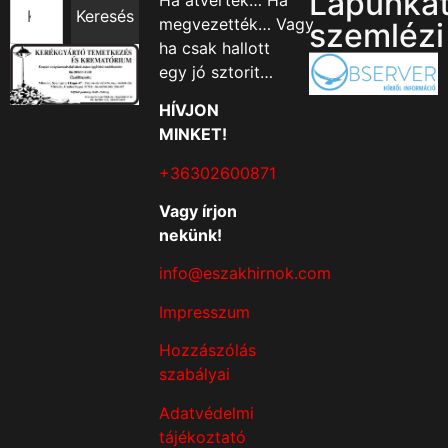
Lapunka
Keresés
megvezették… Vagy
szemlézi
ha csak hallott
egy jó sztorit…
HÍVJON
MINKET!
+36302600871
Vagy írjon
nekünk!
info@eszakhirnok.com
Impresszum
Hozzászólás
szabályai
Adatvédelmi
tájékoztató