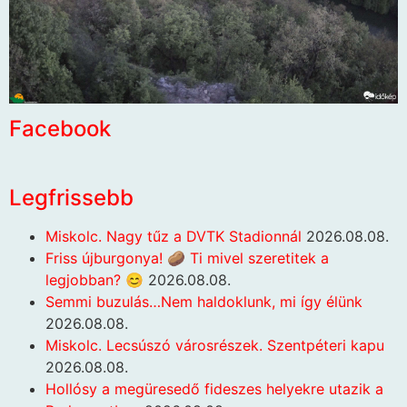
Facebook
Legfrissebb
Miskolc. Nagy tűz a DVTK Stadionnál
2026.08.08.
Friss újburgonya! 🥔 Ti mivel szeretitek a
legjobban? 😊
2026.08.08.
Semmi buzulás…Nem haldoklunk, mi így élünk
2026.08.08.
Miskolc. Lecsúszó városrészek. Szentpéteri kapu
2026.08.08.
Hollósy a megüresedő fideszes helyekre utazik a