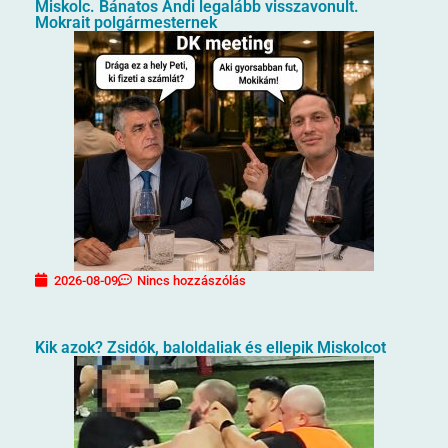
Miskolc. Bánatos Andi legalább visszavonult.
Mokrait polgármesternek
2026-08-09
Nincs hozzászólás
Kik azok? Zsidók, baloldaliak és ellepik Miskolcot