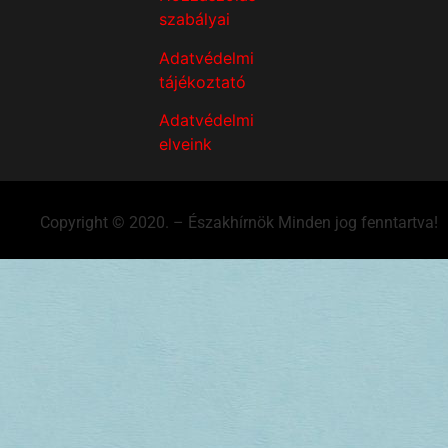
szabályai
Adatvédelmi
tájékoztató
Adatvédelmi
elveink
Copyright © 2020. – Északhírnök Minden jog fenntartva!