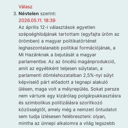
Válasz
Névtelen
szerint:
2026.05.11. 18:39
Az április 12-i választások egyetlen
szépséghibájának tartottam (egyfajta üröm az
örömben) a magyar politikatörténet
leghaszontalanabb politikai formációjának, a
Mi Hazánknak a bejutását a magyar
parlamentbe. Az az öncélú magánprodukció,
amit az egyébként teljesen súlytalan, a
parlamenti döntéshozatalban 2,5%-nyi súlyt
képviselő párt előadott a tegnapi alakuló
ülésen, maga volt a mélyrepülés. Sokat persze
nem vártunk egy kizárólag polgárpukkasztásra
és szimbolikus politizálásra szorítkozó
közösségtől, amely még a nemzeti öntudatot
sem tudja ízlésesen felébreszteni: olyan,
mintha az ünnepi alkalomra a világ legszebb