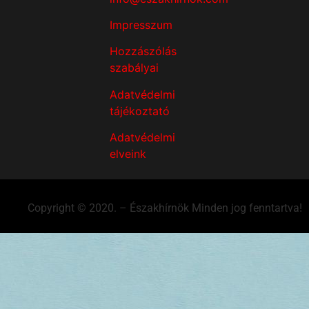
Impresszum
Hozzászólás
szabályai
Adatvédelmi
tájékoztató
Adatvédelmi
elveink
Copyright © 2020. – Északhírnök Minden jog fenntartva!