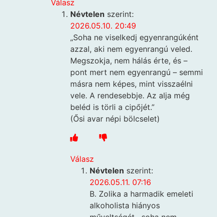
Válasz
Névtelen
szerint:
2026.05.10. 20:49
„Soha ne viselkedj egyenrangúként
azzal, aki nem egyenrangú veled.
Megszokja, nem hálás érte, és –
pont mert nem egyenrangú – semmi
másra nem képes, mint visszaélni
vele. A rendesebbje. Az alja még
beléd is törli a cipőjét.”
(Ősi avar népi bölcselet)
Válasz
Névtelen
szerint:
2026.05.11. 07:16
B. Zolika a harmadik emeleti
alkoholista hiányos
műveltségét , soha nem