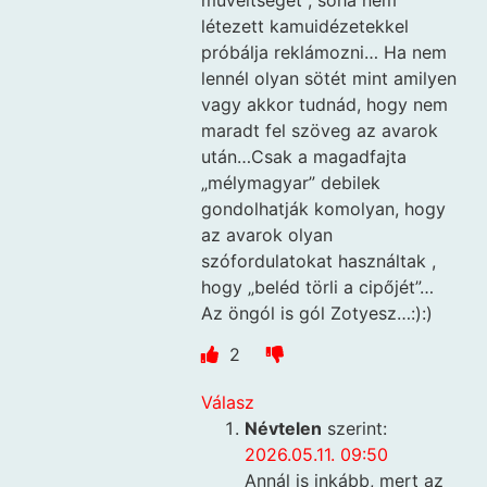
létezett kamuidézetekkel
próbálja reklámozni… Ha nem
lennél olyan sötét mint amilyen
vagy akkor tudnád, hogy nem
maradt fel szöveg az avarok
után…Csak a magadfajta
„mélymagyar” debilek
gondolhatják komolyan, hogy
az avarok olyan
szófordulatokat használtak ,
hogy „beléd törli a cipőjét”…
Az öngól is gól Zotyesz…:):)
2
Válasz
Névtelen
szerint:
2026.05.11. 09:50
Annál is inkább, mert az