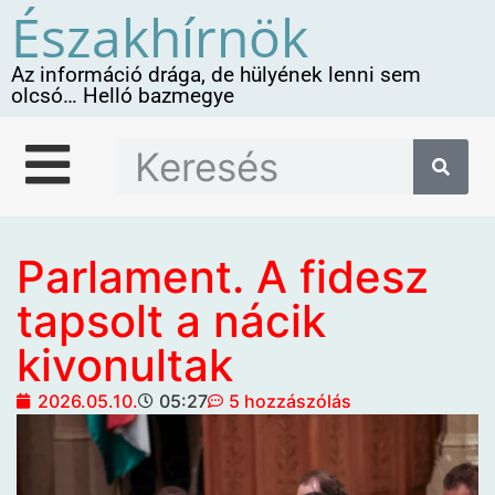
Északhírnök
Az információ drága, de hülyének lenni sem
olcsó… Helló bazmegye
Parlament. A fidesz
tapsolt a nácik
kivonultak
2026.05.10.
05:27
5 hozzászólás