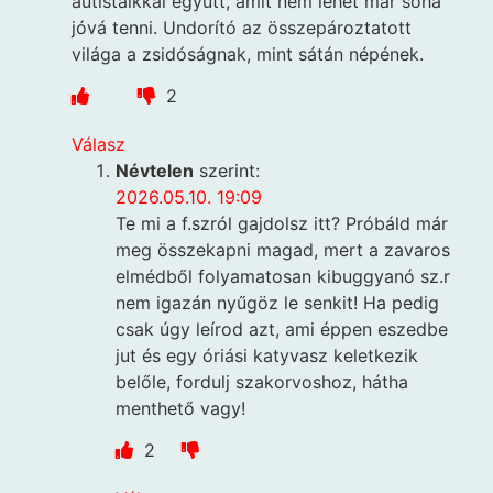
autistáikkal együtt, amit nem lehet már soha
jóvá tenni. Undorító az összepároztatott
világa a zsidóságnak, mint sátán népének.
2
Válasz
Névtelen
szerint:
2026.05.10. 19:09
Te mi a f.szról gajdolsz itt? Próbáld már
meg összekapni magad, mert a zavaros
elmédből folyamatosan kibuggyanó sz.r
nem igazán nyűgöz le senkit! Ha pedig
csak úgy leírod azt, ami éppen eszedbe
jut és egy óriási katyvasz keletkezik
belőle, fordulj szakorvoshoz, hátha
menthető vagy!
2