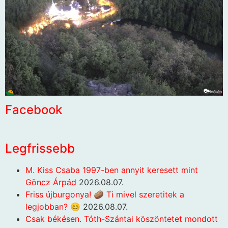
Facebook
Legfrissebb
M. Kiss Csaba 1997-ben annyit keresett mint
Göncz Árpád
2026.08.07.
Friss újburgonya! 🥔 Ti mivel szeretitek a
legjobban? 😊
2026.08.07.
Csak békésen. Tóth-Szántai köszöntetet mondott