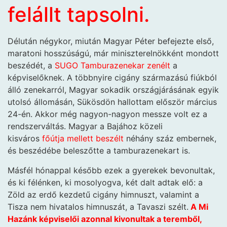
felállt tapsolni.
Délután négykor, miután Magyar Péter befejezte első,
maratoni hosszúságú, már miniszterelnökként mondott
beszédét, a
SUGO Tamburazenekar zenélt
a
képviselőknek. A többnyire cigány származású fiúkból
álló zenekarról, Magyar sokadik országjárásának egyik
utolsó állomásán, Sükösdön hallottam először március
24-én. Akkor még nagyon-nagyon messze volt ez a
rendszerváltás. Magyar a Bajához közeli
kisváros
főútja mellett beszélt
néhány száz embernek,
és beszédébe beleszőtte a tamburazenekart is.
Másfél hónappal később ezek a gyerekek bevonultak,
és ki félénken, ki mosolyogva, két dalt adtak elő: a
Zöld az erdő kezdetű cigány himnuszt, valamint a
Tisza nem hivatalos himnuszát, a Tavaszi szélt.
A Mi
Hazánk képviselői azonnal kivonultak a teremből,