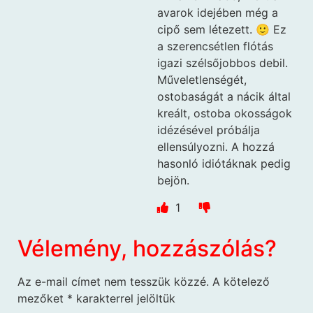
avarok idejében még a
cipő sem létezett. 🙂 Ez
a szerencsétlen flótás
igazi szélsőjobbos debil.
Műveletlenségét,
ostobaságát a nácik által
kreált, ostoba okosságok
idézésével próbálja
ellensúlyozni. A hozzá
hasonló idiótáknak pedig
bejön.
1
Vélemény, hozzászólás?
Az e-mail címet nem tesszük közzé.
A kötelező
mezőket
*
karakterrel jelöltük