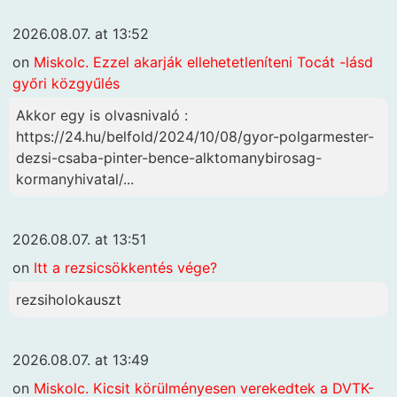
2026.08.07. at 13:52
on
Miskolc. Ezzel akarják ellehetetleníteni Tocát -lásd
győri közgyűlés
Akkor egy is olvasnivaló :
https://24.hu/belfold/2024/10/08/gyor-polgarmester-
dezsi-csaba-pinter-bence-alktomanybirosag-
kormanyhivatal/...
2026.08.07. at 13:51
on
Itt a rezsicsökkentés vége?
rezsiholokauszt
2026.08.07. at 13:49
on
Miskolc. Kicsit körülményesen verekedtek a DVTK-