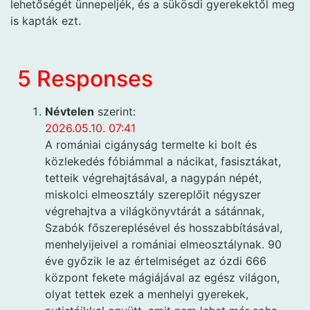
lehetőségét ünnepeljék, és a sükösdi gyerekektől meg
is kapták ezt.
5 Responses
Névtelen
szerint:
2026.05.10. 07:41
A romániai cigányság termelte ki bolt és
közlekedés fóbiámmal a nácikat, fasisztákat,
tetteik végrehajtásával, a nagypán népét,
miskolci elmeosztály szereplőit négyszer
végrehajtva a világkönyvtárát a sátánnak,
Szabók főszereplésével és hosszabbításával,
menhelyijeivel a romániai elmeosztálynak. 90
éve győzik le az értelmiséget az ózdi 666
központ fekete mágiájával az egész világon,
olyat tettek ezek a menhelyi gyerekek,