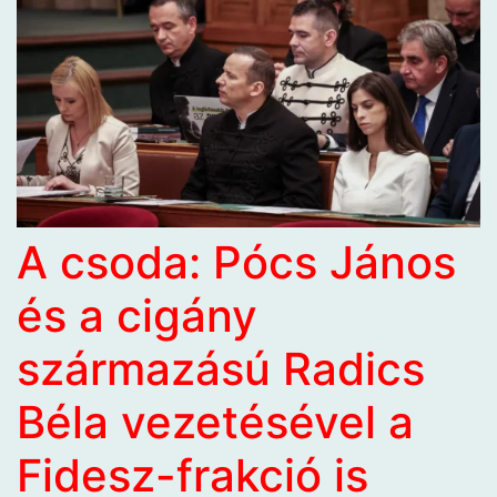
A csoda: Pócs János
és a cigány
származású Radics
Béla vezetésével a
Fidesz-frakció is