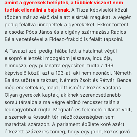
amint a gyerekek beléptek, a többiek viszont nem
tudtak ellenállni a bájuknak.
A Tisza képviselői közül
többen már az első dal alatt elsírták magukat, a végén
pedig felállva ünnepelték a gyerekeket. Ekkor történt
a csoda: Pócs János és a cigány származású Radics
Béla vezetésével a Fidesz-frakció is felállt tapsolni.
A Tavaszi szél pedig, hiába lett a hatalmat végül
elsöprő ellenzéki mozgalom jelszava, indulója,
himnusza, egy pillanatra egyesíteni tudta a 199
képviselő közül azt a 193-at, aki nem neonáci. Németh
Balázs ütötte a taktust, Németh Zsolt és Rétvári Bence
még énekeltek is, majd jött ismét a közös vastaps.
Olyan gyerekek kapták, akiknek szerencsétlenebb
sorsú társaiba a ma végre eltűnő rendszer talán a
legnagyobbat rúgta. Megható és felemelő pillanat volt,
a szemek a Kossuth téri nézőközönségben sem
maradtak szárazon. A parlament épülete köré azért
érkezett százezres tömeg, hogy egy jobb, közös jövő