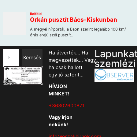
Lapunka
Ha átverték… Ha
Keresés
megvezették… Vagy
szemlézi
ha csak hallott
egy jó sztorit…
HÍVJON
MINKET!
+36302600871
Vagy írjon
nekünk!
info@eszakhirnok.com