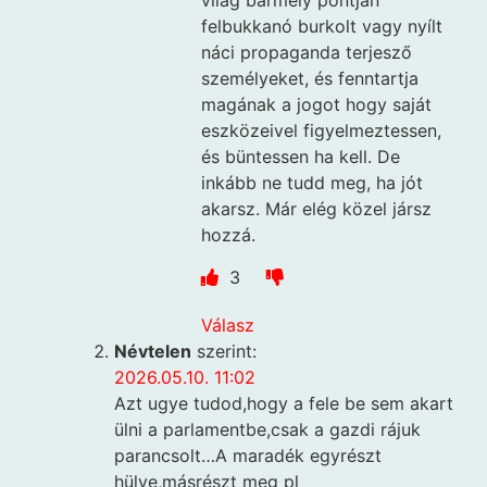
világ bármely pontján
felbukkanó burkolt vagy nyílt
náci propaganda terjesző
személyeket, és fenntartja
magának a jogot hogy saját
eszközeivel figyelmeztessen,
és büntessen ha kell. De
inkább ne tudd meg, ha jót
akarsz. Már elég közel jársz
hozzá.
3
Válasz
Névtelen
szerint:
2026.05.10. 11:02
Azt ugye tudod,hogy a fele be sem akart
ülni a parlamentbe,csak a gazdi rájuk
parancsolt…A maradék egyrészt
hülye,másrészt meg pl