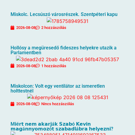
Miskolc. Lecsúszó városrészek. Szentpéteri kapu
2026-08-08
2 hozzászólás
Hollósy a megüresedő fideszes helyekre utazik a
Parlamentben
2026-08-08
1 hozzászólás
Miskolcon: Volt egy ventilátor az ismeretlen
holttestnél
2026-08-08
Nincs hozzászólás
M𝗶é𝗿𝘁 𝗻𝗲𝗺 𝗮𝗸𝗮𝗿𝗷á𝗸 𝗦𝘇𝗮𝗯ó 𝗞𝗲𝘃𝗶𝗻
𝗺𝗮𝗴á𝗻𝗻𝘆𝗼𝗺𝗼𝘇ó𝘁 𝘀𝘇𝗮𝗯𝗮𝗱𝗹á𝗯𝗿𝗮 𝗵𝗲𝗹𝘆𝗲𝘇𝗻𝗶?