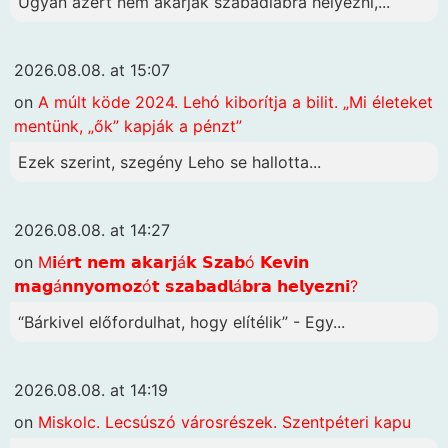
Ugyan azért nem akarják szabadlábra helyezni,...
2026.08.08. at 15:07
on
A múlt köde 2024. Lehó kiborítja a bilit. „Mi életeket
mentünk, „ők” kapják a pénzt”
Ezek szerint, szegény Leho se hallotta...
2026.08.08. at 14:27
on
M𝗶é𝗿𝘁 𝗻𝗲𝗺 𝗮𝗸𝗮𝗿𝗷á𝗸 𝗦𝘇𝗮𝗯ó 𝗞𝗲𝘃𝗶𝗻
𝗺𝗮𝗴á𝗻𝗻𝘆𝗼𝗺𝗼𝘇ó𝘁 𝘀𝘇𝗮𝗯𝗮𝗱𝗹á𝗯𝗿𝗮 𝗵𝗲𝗹𝘆𝗲𝘇𝗻𝗶?
“Bárkivel előfordulhat, hogy elítélik” - Egy...
2026.08.08. at 14:19
on
Miskolc. Lecsúszó városrészek. Szentpéteri kapu