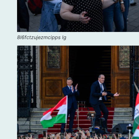
8l6fctzujezmcipps lg