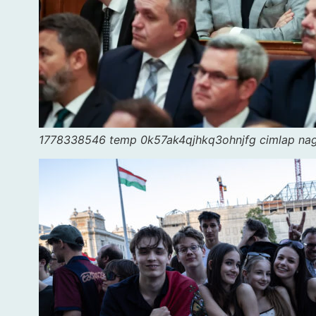
1778338546 temp 0k57ak4qjhkq3ohnjfg cimlap na