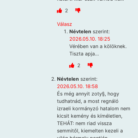
2
Válasz
Névtelen
szerint:
2026.05.10. 18:25
Vérében van a kölöknek.
Tiszta apja…
2
Névtelen
szerint:
2026.05.10. 18:58
És még annyit zoty§, hogy
tudhatnád, a most regnáló
izraeli kormányzó hatalom nem
kicsit kemény és kíméletlen,
TEHÁT: nem riad vissza
semmitől, kiemelten kezeli a