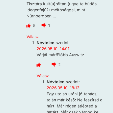
Tisztára kult(u)ráltan (ugye te büdös
idegenfajú?) méltósággal, mint
Nürnbergben …
5
1
Válasz
Névtelen
szerint:
2026.05.10. 14:01
Várjál már!Előbb Auswitz.
2
Válasz
Névtelen
szerint:
2026.05.10. 18:12
Egy utolsó utáni jó tanács,
talán már késő: Ne feszítsd a
húrt! Már régen átlépted a
határt. Már csak várnod kell.