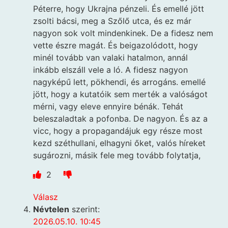
Péterre, hogy Ukrajna pénzeli. És emellé jött
zsolti bácsi, meg a Szőlő utca, és ez már
nagyon sok volt mindenkinek. De a fidesz nem
vette észre magát. És beigazolódott, hogy
minél tovább van valaki hatalmon, annál
inkább elszáll vele a ló. A fidesz nagyon
nagyképű lett, pökhendi, és arrogáns. emellé
jött, hogy a kutatóik sem merték a valóságot
mérni, vagy eleve ennyire bénák. Tehát
beleszaladtak a pofonba. De nagyon. És az a
vicc, hogy a propagandájuk egy része most
kezd széthullani, elhagyni őket, valós híreket
sugározni, másik fele meg tovább folytatja,
2
Válasz
Névtelen
szerint:
2026.05.10. 10:45