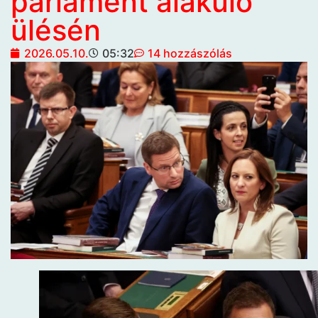
parlament alakuló
ülésén
2026.05.10.
05:32
14 hozzászólás