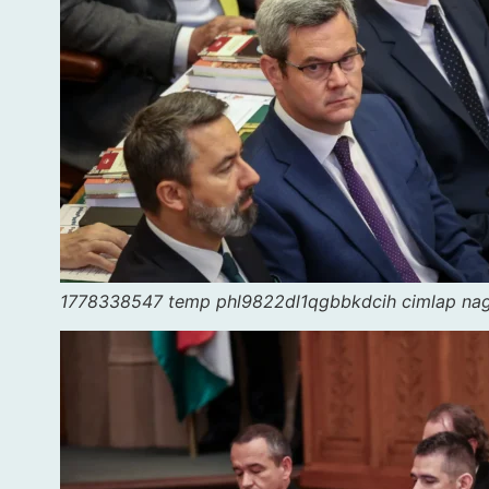
1778338547 temp phl9822dl1qgbbkdcih cimlap na