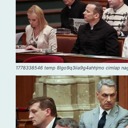
1778338546 temp 8lgo9q3iia9g4ahhjmo cimlap na