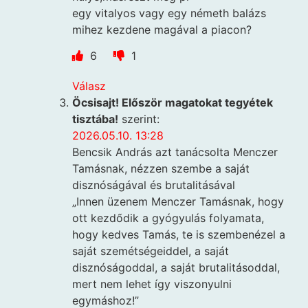
egy vitalyos vagy egy németh balázs
mihez kezdene magával a piacon?
6
1
Válasz
Öcsisajt! Először magatokat tegyétek
tisztába!
szerint:
2026.05.10. 13:28
Bencsik András azt tanácsolta Menczer
Tamásnak, nézzen szembe a saját
disznóságával és brutalitásával
„Innen üzenem Menczer Tamásnak, hogy
ott kezdődik a gyógyulás folyamata,
hogy kedves Tamás, te is szembenézel a
saját szemétségeiddel, a saját
disznóságoddal, a saját brutalitásoddal,
mert nem lehet így viszonyulni
egymáshoz!”