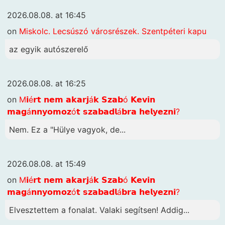
2026.08.08. at 16:45
on
Miskolc. Lecsúszó városrészek. Szentpéteri kapu
az egyik autószerelő
2026.08.08. at 16:25
on
M𝗶é𝗿𝘁 𝗻𝗲𝗺 𝗮𝗸𝗮𝗿𝗷á𝗸 𝗦𝘇𝗮𝗯ó 𝗞𝗲𝘃𝗶𝗻
𝗺𝗮𝗴á𝗻𝗻𝘆𝗼𝗺𝗼𝘇ó𝘁 𝘀𝘇𝗮𝗯𝗮𝗱𝗹á𝗯𝗿𝗮 𝗵𝗲𝗹𝘆𝗲𝘇𝗻𝗶?
Nem. Ez a "Hülye vagyok, de...
2026.08.08. at 15:49
on
M𝗶é𝗿𝘁 𝗻𝗲𝗺 𝗮𝗸𝗮𝗿𝗷á𝗸 𝗦𝘇𝗮𝗯ó 𝗞𝗲𝘃𝗶𝗻
𝗺𝗮𝗴á𝗻𝗻𝘆𝗼𝗺𝗼𝘇ó𝘁 𝘀𝘇𝗮𝗯𝗮𝗱𝗹á𝗯𝗿𝗮 𝗵𝗲𝗹𝘆𝗲𝘇𝗻𝗶?
Elvesztettem a fonalat. Valaki segítsen! Addig...