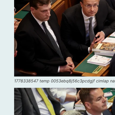
1778338547 temp 0053ebq8j56c3pcdgjf cimlap n