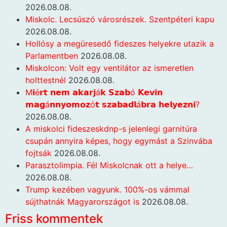
2026.08.08.
Miskolc. Lecsúszó városrészek. Szentpéteri kapu
2026.08.08.
Hollósy a megüresedő fideszes helyekre utazik a
Parlamentben
2026.08.08.
Miskolcon: Volt egy ventilátor az ismeretlen
holttestnél
2026.08.08.
M𝗶é𝗿𝘁 𝗻𝗲𝗺 𝗮𝗸𝗮𝗿𝗷á𝗸 𝗦𝘇𝗮𝗯ó 𝗞𝗲𝘃𝗶𝗻
𝗺𝗮𝗴á𝗻𝗻𝘆𝗼𝗺𝗼𝘇ó𝘁 𝘀𝘇𝗮𝗯𝗮𝗱𝗹á𝗯𝗿𝗮 𝗵𝗲𝗹𝘆𝗲𝘇𝗻𝗶?
2026.08.08.
A miskolci fideszeskdnp-s jelenlegi garnitúra
csupán annyira képes, hogy egymást a Szinvába
fojtsák
2026.08.08.
Parasztolimpia. Fél Miskolcnak ott a helye…
2026.08.08.
Trump kezében vagyunk. 100%-os vámmal
sújthatnák Magyarországot is
2026.08.08.
Friss kommentek