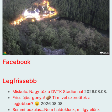
Facebook
Legfrissebb
Miskolc. Nagy tűz a DVTK Stadionnál
2026.08.08.
Friss újburgonya! 🥔 Ti mivel szeretitek a
legjobban? 😊
2026.08.08.
Semmi buzulás…Nem haldoklunk, mi így élünk