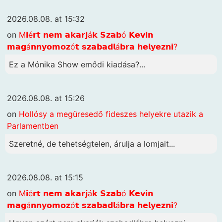
2026.08.08. at 15:32
on
M𝗶é𝗿𝘁 𝗻𝗲𝗺 𝗮𝗸𝗮𝗿𝗷á𝗸 𝗦𝘇𝗮𝗯ó 𝗞𝗲𝘃𝗶𝗻
𝗺𝗮𝗴á𝗻𝗻𝘆𝗼𝗺𝗼𝘇ó𝘁 𝘀𝘇𝗮𝗯𝗮𝗱𝗹á𝗯𝗿𝗮 𝗵𝗲𝗹𝘆𝗲𝘇𝗻𝗶?
Ez a Mónika Show emődi kiadása?...
2026.08.08. at 15:26
on
Hollósy a megüresedő fideszes helyekre utazik a
Parlamentben
Szeretné, de tehetségtelen, árulja a lomjait...
2026.08.08. at 15:15
on
M𝗶é𝗿𝘁 𝗻𝗲𝗺 𝗮𝗸𝗮𝗿𝗷á𝗸 𝗦𝘇𝗮𝗯ó 𝗞𝗲𝘃𝗶𝗻
𝗺𝗮𝗴á𝗻𝗻𝘆𝗼𝗺𝗼𝘇ó𝘁 𝘀𝘇𝗮𝗯𝗮𝗱𝗹á𝗯𝗿𝗮 𝗵𝗲𝗹𝘆𝗲𝘇𝗻𝗶?