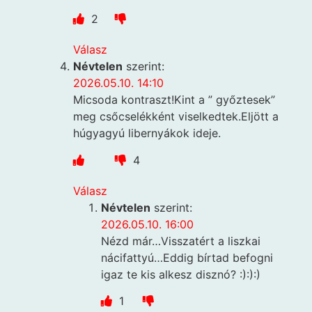
2
Válasz
Névtelen
szerint:
2026.05.10. 14:10
Micsoda kontraszt!Kint a ” győztesek”
meg csőcselékként viselkedtek.Eljött a
húgyagyú libernyákok ideje.
4
Válasz
Névtelen
szerint:
2026.05.10. 16:00
Nézd már…Visszatért a liszkai
nácifattyú…Eddig bírtad befogni
igaz te kis alkesz disznó? :):):)
1