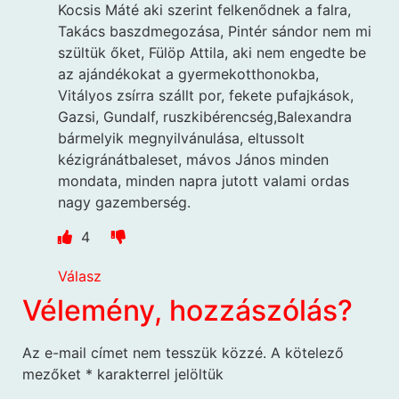
Kocsis Máté aki szerint felkenődnek a falra,
Takács baszdmegozása, Pintér sándor nem mi
szültük őket, Fülöp Attila, aki nem engedte be
az ajándékokat a gyermekotthonokba,
Vitályos zsírra szállt por, fekete pufajkások,
Gazsi, Gundalf, ruszkibérencség,Balexandra
bármelyik megnyilvánulása, eltussolt
kézigránátbaleset, mávos János minden
mondata, minden napra jutott valami ordas
nagy gazemberség.
4
Válasz
Vélemény, hozzászólás?
Az e-mail címet nem tesszük közzé.
A kötelező
mezőket
*
karakterrel jelöltük