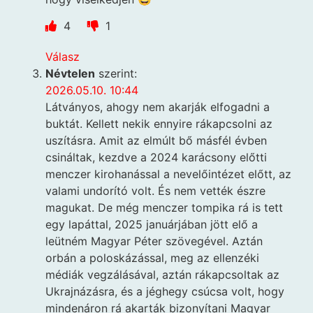
4
1
Válasz
Névtelen
szerint:
2026.05.10. 10:44
Látványos, ahogy nem akarják elfogadni a
buktát. Kellett nekik ennyire rákapcsolni az
uszításra. Amit az elmúlt bő másfél évben
csináltak, kezdve a 2024 karácsony előtti
menczer kirohanással a nevelőintézet előtt, az
valami undorító volt. És nem vették észre
magukat. De még menczer tompika rá is tett
egy lapáttal, 2025 januárjában jött elő a
leütném Magyar Péter szövegével. Aztán
orbán a poloskázással, meg az ellenzéki
médiák vegzálásával, aztán rákapcsoltak az
Ukrajnázásra, és a jéghegy csúcsa volt, hogy
mindenáron rá akarták bizonyítani Magyar