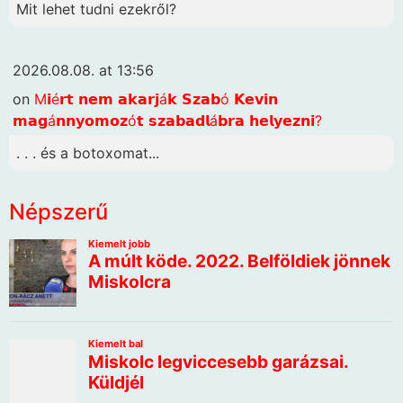
Mit lehet tudni ezekről?
2026.08.08. at 13:56
on
M𝗶é𝗿𝘁 𝗻𝗲𝗺 𝗮𝗸𝗮𝗿𝗷á𝗸 𝗦𝘇𝗮𝗯ó 𝗞𝗲𝘃𝗶𝗻
𝗺𝗮𝗴á𝗻𝗻𝘆𝗼𝗺𝗼𝘇ó𝘁 𝘀𝘇𝗮𝗯𝗮𝗱𝗹á𝗯𝗿𝗮 𝗵𝗲𝗹𝘆𝗲𝘇𝗻𝗶?
. . . és a botoxomat...
Népszerű