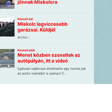
Lapunkat szemlézi