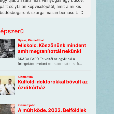
Egy újabb szánalmas vinnyogás egy bukott
párt súlytalan képviselőjétől, amit a mi kis
büdösbogarunk szorgalmasan bemásolt. :D
épszerű