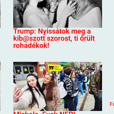
Trump: Nyissátok meg a
kib@szott szorost, ti őrült
rohadékok!
F