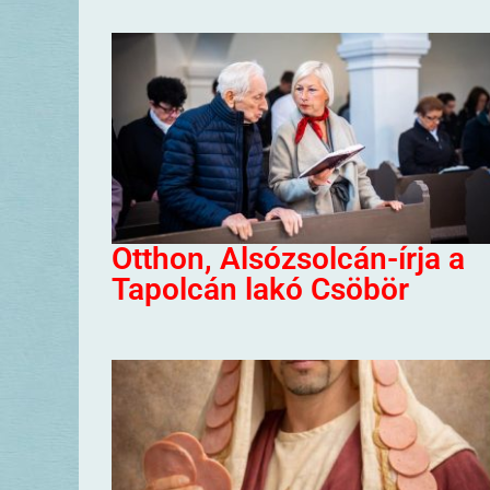
Otthon, Alsózsolcán-írja a
Tapolcán lakó Csöbör