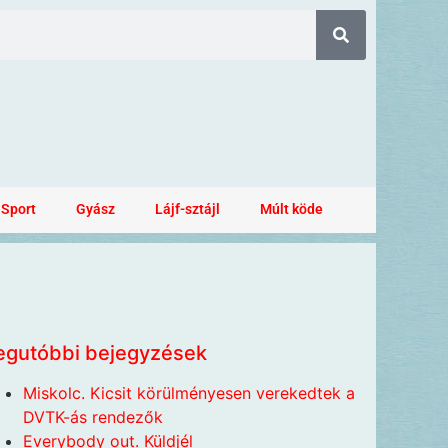
Sport
Gyász
Lájf-sztájl
Múlt köde
egutóbbi bejegyzések
Miskolc. Kicsit körülményesen verekedtek a
DVTK-ás rendezők
Everybody out. Küldjél