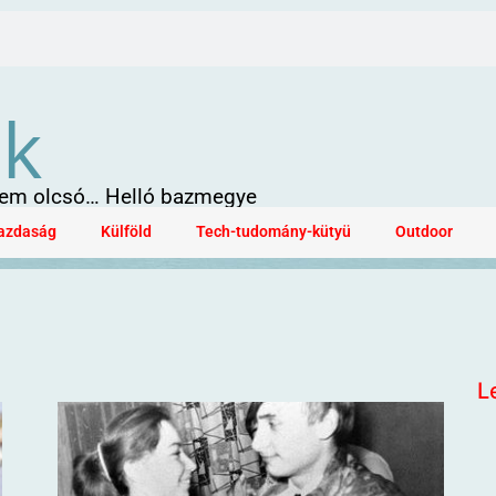
ök
 sem olcsó… Helló bazmegye
azdaság
Külföld
Tech-tudomány-kütyü
Outdoor
L