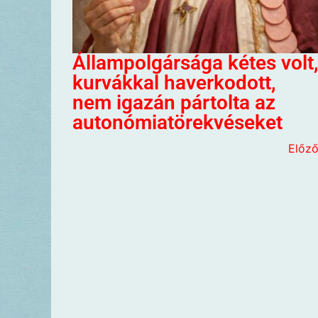
Állampolgársága kétes volt
kurvákkal haverkodott,
nem igazán pártolta az
autonómiatörekvéseket
Előz