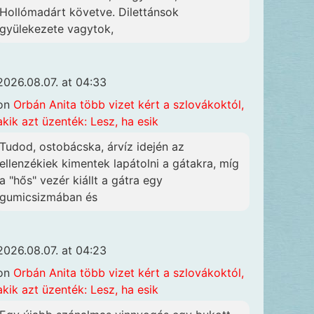
Hollómadárt követve. Dilettánsok
gyülekezete vagytok,
2026.08.07. at 04:33
on
Orbán Anita több vizet kért a szlovákoktól,
akik azt üzenték: Lesz, ha esik
Tudod, ostobácska, árvíz idején az
ellenzékiek kimentek lapátolni a gátakra, míg
a "hős" vezér kiállt a gátra egy
gumicsizmában és
2026.08.07. at 04:23
on
Orbán Anita több vizet kért a szlovákoktól,
akik azt üzenték: Lesz, ha esik