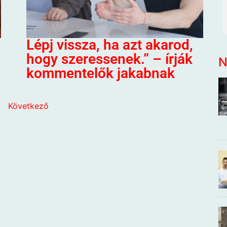
,
Lépj vissza, ha azt akarod,
hogy szeressenek.” – írják
N
kommentelők jakabnak
ő
Következő