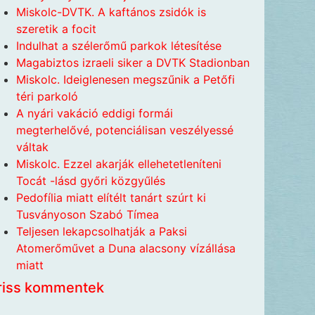
Miskolc-DVTK. A kaftános zsidók is
szeretik a focit
Indulhat a szélerőmű parkok létesítése
Magabiztos izraeli siker a DVTK Stadionban
Miskolc. Ideiglenesen megszűnik a Petőfi
téri parkoló
A nyári vakáció eddigi formái
megterhelővé, potenciálisan veszélyessé
váltak
Miskolc. Ezzel akarják ellehetetleníteni
Tocát -lásd győri közgyűlés
Pedofília miatt elítélt tanárt szúrt ki
Tusványoson Szabó Tímea
Teljesen lekapcsolhatják a Paksi
Atomerőművet a Duna alacsony vízállása
miatt
riss kommentek