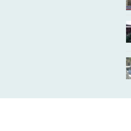
Ha átverték… Ha megvezették… Vagy ha csak
és
hallott egy jó sztorit…
HÍVJON MINKET!