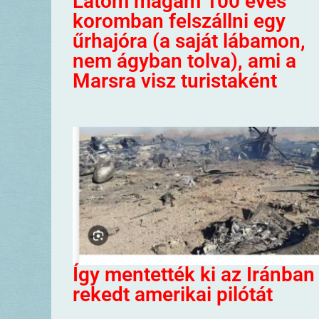
Látom magam 100 éves
koromban felszállni egy
űrhajóra (a saját lábamon,
nem ágyban tolva), ami a
Marsra visz turistaként
Így mentették ki az Iránban
rekedt amerikai pilótát