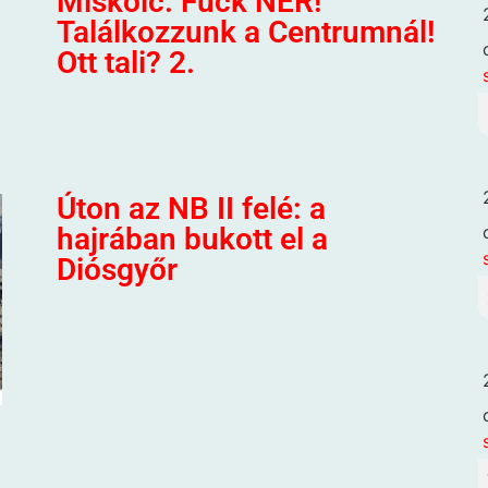
Miskolc. Fuck NER!
Találkozzunk a Centrumnál!
Ott tali? 2.
Úton az NB II felé: a
hajrában bukott el a
Diósgyőr