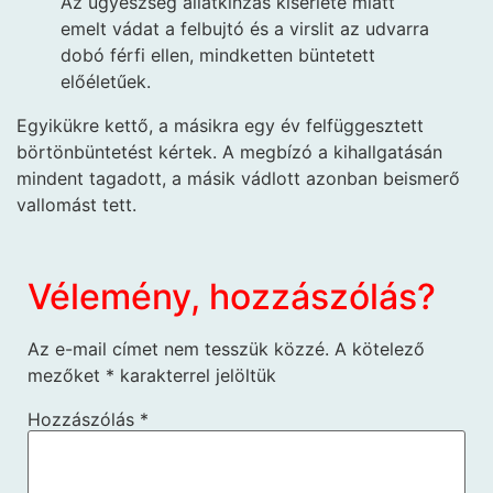
Az ügyészség állatkínzás kísérlete miatt
emelt vádat a felbujtó és a virslit az udvarra
dobó férfi ellen, mindketten büntetett
előéletűek.
Egyikükre kettő, a másikra egy év felfüggesztett
börtönbüntetést kértek. A megbízó a kihallgatásán
mindent tagadott, a másik vádlott azonban beismerő
vallomást tett.
Vélemény, hozzászólás?
Az e-mail címet nem tesszük közzé.
A kötelező
mezőket
*
karakterrel jelöltük
Hozzászólás
*