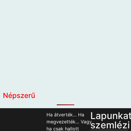
Népszerű
Lapunka
Ha átverték… Ha
megvezették… Vagy
szemlézi
ha csak hallott