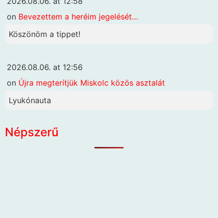
2026.08.06. at 12:58
on
Bevezettem a heréim jegelését…
Köszönöm a tippet!
2026.08.06. at 12:56
on
Újra megterítjük Miskolc közös asztalát
Lyukónauta
Népszerű