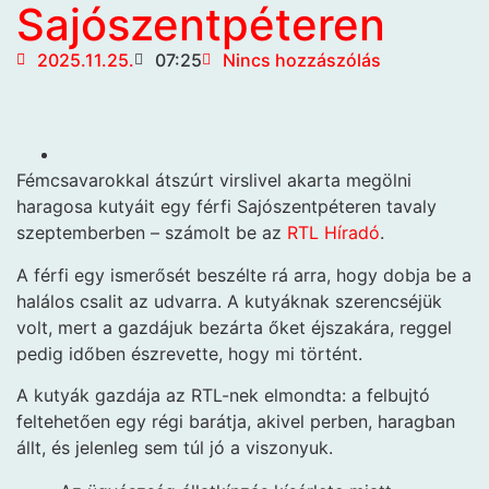
Sajószentpéteren
2025.11.25.
07:25
Nincs hozzászólás
Fémcsavarokkal átszúrt virslivel akarta megölni
haragosa kutyáit egy férfi Sajószentpéteren tavaly
szeptemberben – számolt be az
RTL Híradó
.
A férfi egy ismerősét beszélte rá arra, hogy dobja be a
halálos csalit az udvarra. A kutyáknak szerencséjük
volt, mert a gazdájuk bezárta őket éjszakára, reggel
pedig időben észrevette, hogy mi történt.
A kutyák gazdája az RTL-nek elmondta: a felbujtó
feltehetően egy régi barátja, akivel perben, haragban
állt, és jelenleg sem túl jó a viszonyuk.