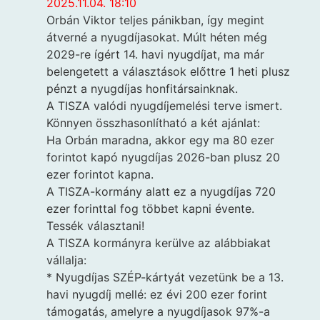
2025.11.04. 18:10
Orbán Viktor teljes pánikban, így megint
átverné a nyugdíjasokat. Múlt héten még
2029-re ígért 14. havi nyugdíjat, ma már
belengetett a választások előttre 1 heti plusz
pénzt a nyugdíjas honfitársainknak.
A TISZA valódi nyugdíjemelési terve ismert.
Könnyen összhasonlítható a két ajánlat:
Ha Orbán maradna, akkor egy ma 80 ezer
forintot kapó nyugdíjas 2026-ban plusz 20
ezer forintot kapna.
A TISZA-kormány alatt ez a nyugdíjas 720
ezer forinttal fog többet kapni évente.
Tessék választani!
A TISZA kormányra kerülve az alábbiakat
vállalja:
* Nyugdíjas SZÉP-kártyát vezetünk be a 13.
havi nyugdíj mellé: ez évi 200 ezer forint
támogatás, amelyre a nyugdíjasok 97%-a