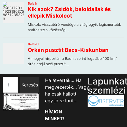
Lapunka
Ha átverték… Ha
Keresés
megvezették… Vagy
szemlézi
ha csak hallott
egy jó sztorit…
HÍVJON
MINKET!