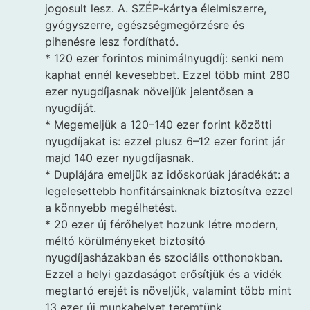
jogosult lesz. A. SZÉP-kártya élelmiszerre,
gyógyszerre, egészségmegőrzésre és
pihenésre lesz fordítható.
* 120 ezer forintos minimálnyugdíj: senki nem
kaphat ennél kevesebbet. Ezzel több mint 280
ezer nyugdíjasnak növeljük jelentősen a
nyugdíját.
* Megemeljük a 120–140 ezer forint közötti
nyugdíjakat is: ezzel plusz 6–12 ezer forint jár
majd 140 ezer nyugdíjasnak.
* Duplájára emeljük az időskorúak járadékát: a
legelesettebb honfitársainknak biztosítva ezzel
a könnyebb megélhetést.
* 20 ezer új férőhelyet hozunk létre modern,
méltó körülményeket biztosító
nyugdíjasházakban és szociális otthonokban.
Ezzel a helyi gazdaságot erősítjük és a vidék
megtartó erejét is növeljük, valamint több mint
13 ezer új munkahelyet teremtünk.