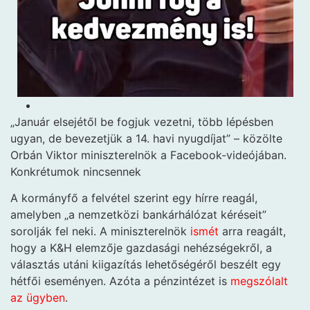
„Január elsejétől be fogjuk vezetni, több lépésben
ugyan, de bevezetjük a 14. havi nyugdíjat” – közölte
Orbán Viktor miniszterelnök a Facebook-videójában.
Konkrétumok nincsennek
A kormányfő a felvétel szerint egy hírre reagál,
amelyben „a nemzetközi bankárhálózat kéréseit”
sorolják fel neki. A miniszterelnök
ismét
arra reagált,
hogy a K&H elemzője gazdasági nehézségekről, a
választás utáni kiigazítás lehetőségéről beszélt egy
hétfői eseményen. Azóta a pénzintézet is
megszólalt
az ügyben
.