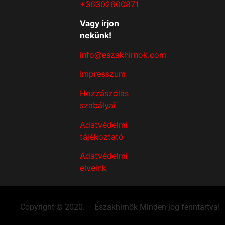
+36302600871
Vagy írjon
nekünk!
info@eszakhirnok.com
Impresszum
Hozzászólás
szabályai
Adatvédelmi
tájékoztató
Adatvédelmi
elveink
Copyright © 2020. – Északhírnök Minden jog fenntartva!