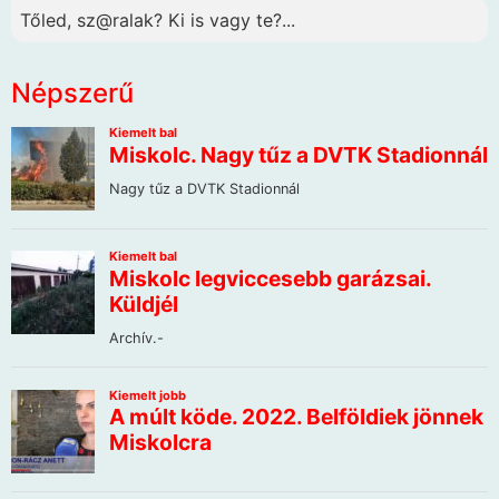
Tőled, sz@ralak? Ki is vagy te?...
Népszerű