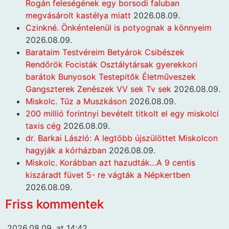
Rogán feleségének egy borsodi faluban
megvásárolt kastélya miatt
2026.08.09.
Czinkné. Önkéntelenül is potyognak a könnyeim
2026.08.09.
Barataim Testvéreim Betyárok Csibészek
Rendőrök Focisták Osztálytársak gyerekkori
barátok Bunyosok Testepitők Életműveszek
Gangszterek Zenészek VV sek Tv sek
2026.08.09.
Miskolc. Tűz a Muszkáson
2026.08.09.
200 millió forintnyi bevételt titkolt el egy miskolci
taxis cég
2026.08.09.
dr. Barkai László: A legtöbb újszülöttet Miskolcon
hagyják a kórházban
2026.08.09.
Miskolc. Korábban azt hazudták…A 9 centis
kiszáradt füvet 5- re vágták a Népkertben
2026.08.09.
Friss kommentek
2026.08.09. at 14:42