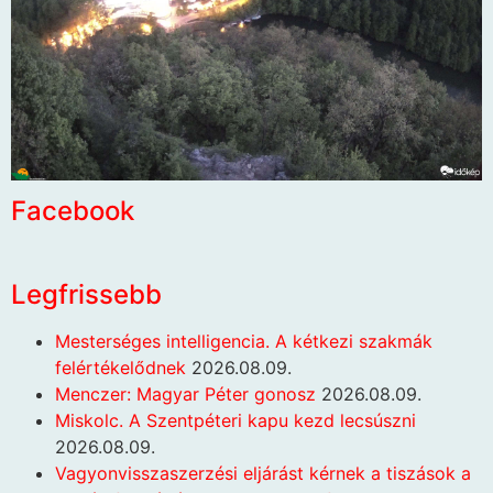
Facebook
Legfrissebb
Mesterséges intelligencia. A kétkezi szakmák
felértékelődnek
2026.08.09.
Menczer: Magyar Péter gonosz
2026.08.09.
Miskolc. A Szentpéteri kapu kezd lecsúszni
2026.08.09.
Vagyonvisszaszerzési eljárást kérnek a tiszások a