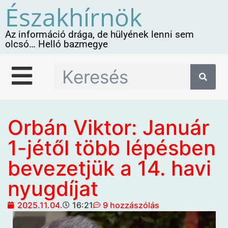
Északhírnök
Az információ drága, de hülyének lenni sem
olcsó… Helló bazmegye
Orbán Viktor: Január
1-jétől több lépésben
bevezetjük a 14. havi
nyugdíjat
2025.11.04.
16:21
9 hozzászólás