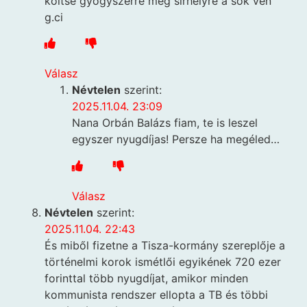
költse gyógyszerre meg sírhelyre a sok vén
g.ci
Válasz
Névtelen
szerint:
2025.11.04. 23:09
Nana Orbán Balázs fiam, te is leszel
egyszer nyugdíjas! Persze ha megéled…
Válasz
Névtelen
szerint:
2025.11.04. 22:43
És miből fizetne a Tisza-kormány szereplője a
történelmi korok ismétlői egyikének 720 ezer
forinttal több nyugdíjat, amikor minden
kommunista rendszer ellopta a TB és többi