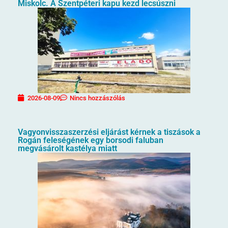
Miskolc. A Szentpéteri kapu kezd lecsúszni
2026-08-09
Nincs hozzászólás
Vagyonvisszaszerzési eljárást kérnek a tiszások a
Rogán feleségének egy borsodi faluban
megvásárolt kastélya miatt