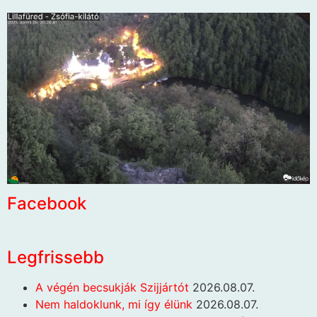
Facebook
Legfrissebb
A végén becsukják Szijjártót
2026.08.07.
Nem haldoklunk, mi így élünk
2026.08.07.