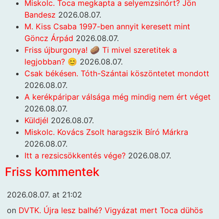
Miskolc. Toca megkapta a selyemzsinórt? Jön
Bandesz
2026.08.07.
M. Kiss Csaba 1997-ben annyit keresett mint
Göncz Árpád
2026.08.07.
Friss újburgonya! 🥔 Ti mivel szeretitek a
legjobban? 😊
2026.08.07.
Csak békésen. Tóth-Szántai köszöntetet mondott
2026.08.07.
A kerékpáripar válsága még mindig nem ért véget
2026.08.07.
Küldjél
2026.08.07.
Miskolc. Kovács Zsolt haragszik Bíró Márkra
2026.08.07.
Itt a rezsicsökkentés vége?
2026.08.07.
Friss kommentek
2026.08.07. at 21:02
on
DVTK. Újra lesz balhé? Vigyázat mert Toca dühös