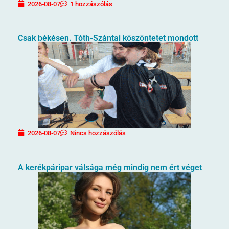
2026-08-07
1 hozzászólás
Csak békésen. Tóth-Szántai köszöntetet mondott
2026-08-07
Nincs hozzászólás
A kerékpáripar válsága még mindig nem ért véget