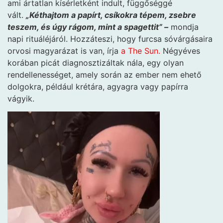
ami ártatlan kísérletként indult, függőséggé
vált.
„Kéthajtom a papírt, csíkokra tépem, zsebre
teszem, és úgy rágom, mint a spagettit” –
mondja
napi rituáléjáról. Hozzáteszi, hogy furcsa sóvárgásaira
orvosi magyarázat is van, írja
a The Sun.
Négyéves
korában picát diagnosztizáltak nála, egy olyan
rendellenességet, amely során az ember nem ehető
dolgokra, például krétára, agyagra vagy papírra
vágyik.