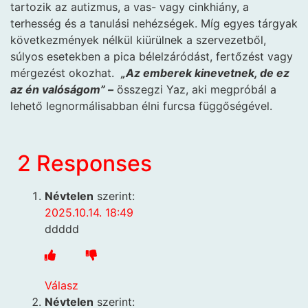
tartozik az autizmus, a vas- vagy cinkhiány, a
terhesség és a tanulási nehézségek. Míg egyes tárgyak
következmények nélkül kiürülnek a szervezetből,
súlyos esetekben a pica bélelzáródást, fertőzést vagy
mérgezést okozhat.
„Az emberek kinevetnek, de ez
az én valóságom” –
összegzi Yaz, aki megpróbál a
lehető legnormálisabban élni furcsa függőségével.
2 Responses
Névtelen
szerint:
2025.10.14. 18:49
ddddd
Válasz
Névtelen
szerint: