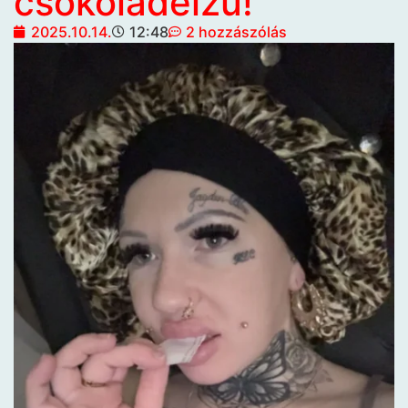
csokoládéízű!
2025.10.14.
12:48
2 hozzászólás