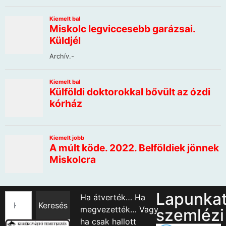
Lapunka
Ha átverték… Ha
Keresés
megvezették… Vagy
szemlézi
ha csak hallott