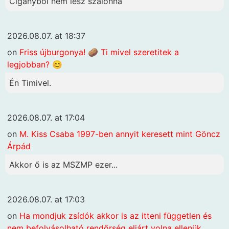
Cigányból nem lesz szalonna
2026.08.07. at 18:37
on
Friss újburgonya! 🥔 Ti mivel szeretitek a
legjobban? 😊
Én Timivel.
2026.08.07. at 17:04
on
M. Kiss Csaba 1997-ben annyit keresett mint Göncz
Árpád
Akkor ő is az MSZMP ezer...
2026.08.07. at 17:03
on
Ha mondjuk zsídók akkor is az itteni független és
nem befolyásolható rendőrség eljárt volna ellenük