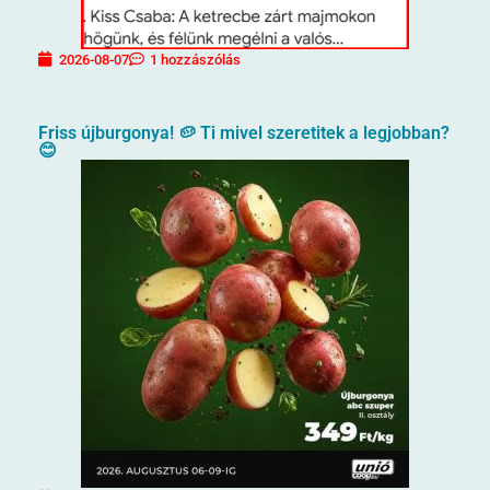
2026-08-07
1 hozzászólás
Friss újburgonya! 🥔 Ti mivel szeretitek a legjobban?
😊