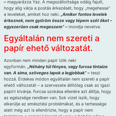
–
magyarázza Yaz. A megszállottsága odáig fajult,
hogy alig várja a postás érkezését, hogy „megehesse”
a leveleket, amiket hoz neki.
„Amikor fontos levelek
érkeznek, nem gyűröm össze vagy tépem szét őket –
egyszerűen csak megeszem” –
mondja nevetve.
Egyáltalán nem szereti a
papír ehető változatát.
Azonban nem minden papír ízlik neki
egyformán.
„Néhány túl fényes, vagy furcsa tintaíze
van. A sima, szöveges lapok a legjobbak” –
teszi
hozzá. Érdekes módon egyáltalán nem szereti a papír
ehető változatát – a szervezete állítólag csak az igazi
papírt kívánja. Furcsa szokása ellenére azt állítja, hogy
az egészsége rendben van. Sok vizet iszik, hogy
elkerülje az emésztési problémákat, és a terhessége
alatt még azt is ellenőrizte, hogy a papír nem