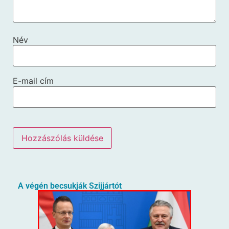
Név
E-mail cím
A végén becsukják Szijjártót