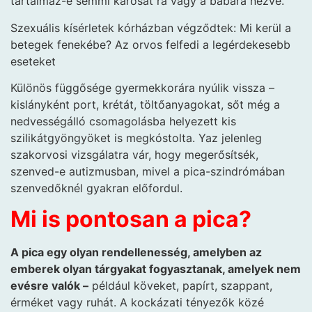
tartalmaz-e semmi károsat rá vagy a babára nézve.
Szexuális kísérletek kórházban végződtek: Mi kerül a
betegek fenekébe? Az orvos felfedi a legérdekesebb
eseteket
Különös függősége gyermekkorára nyúlik vissza –
kislányként port, krétát, töltőanyagokat, sőt még a
nedvességálló csomagolásba helyezett kis
szilikátgyöngyöket is megkóstolta. Yaz jelenleg
szakorvosi vizsgálatra vár, hogy megerősítsék,
szenved-e autizmusban, mivel a pica-szindrómában
szenvedőknél gyakran előfordul.
Mi is pontosan a pica?
A pica egy olyan rendellenesség, amelyben az
emberek olyan tárgyakat fogyasztanak, amelyek nem
evésre valók –
például köveket, papírt, szappant,
érméket vagy ruhát. A kockázati tényezők közé