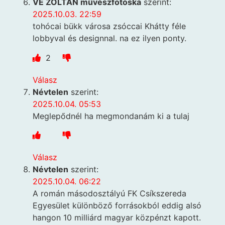
VÉ ZOLTÁN művészfotóska
szerint:
2025.10.03. 22:59
tohócai bükk városa zsóccai Khátty féle
lobbyval és designnal. na ez ilyen ponty.
2
Válasz
Névtelen
szerint:
2025.10.04. 05:53
Meglepődnél ha megmondanám ki a tulaj
Válasz
Névtelen
szerint:
2025.10.04. 06:22
A román másodosztályú FK Csíkszereda
Egyesület különböző forrásokból eddig alsó
hangon 10 milliárd magyar közpénzt kapott.