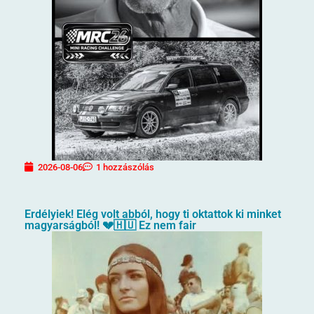
2026-08-06
1 hozzászólás
Erdélyiek! Elég volt abból, hogy ti oktattok ki minket
magyarságból! 💔🇭🇺 Ez nem fair