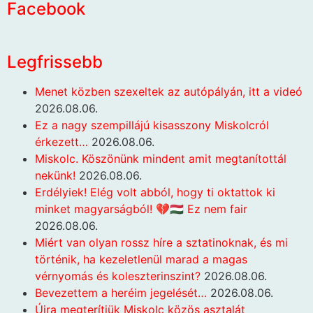
Facebook
Legfrissebb
Menet közben szexeltek az autópályán, itt a videó
2026.08.06.
Ez a nagy szempillájú kisasszony Miskolcról
érkezett…
2026.08.06.
Miskolc. Köszönünk mindent amit megtanítottál
nekünk!
2026.08.06.
Erdélyiek! Elég volt abból, hogy ti oktattok ki
minket magyarságból! 💔🇭🇺 Ez nem fair
2026.08.06.
Miért van olyan rossz híre a sztatinoknak, és mi
történik, ha kezeletlenül marad a magas
vérnyomás és koleszterinszint?
2026.08.06.
Bevezettem a heréim jegelését…
2026.08.06.
Újra megterítjük Miskolc közös asztalát