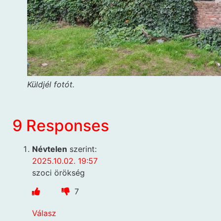
Küldjél fotót.
9 Responses
Névtelen
szerint:
2025.10.02. 19:57
szoci örökség
7
Válasz