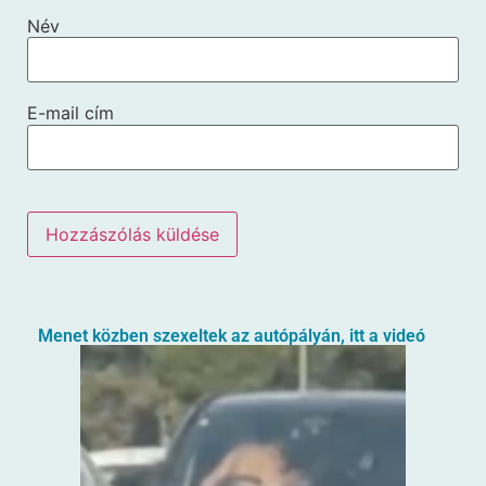
Név
E-mail cím
Menet közben szexeltek az autópályán, itt a videó