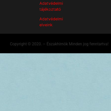
Adatvédelmi
tájékoztató
Adatvédelmi
elveink
Copyright © 2020. – Északhírnök Minden jog fenntartva!