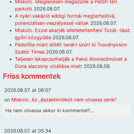
Miskolc. Ideiglenesen megszűnik a Petőfi téri
parkoló
2026.08.07.
A nyári vakáció eddigi formái megterhelővé,
potenciálisan veszélyessé váltak
2026.08.07.
Miskolc. Ezzel akarják ellehetetleníteni Tocát -lásd
győri közgyűlés
2026.08.07.
Pedofília miatt elítélt tanárt szúrt ki Tusványoson
Szabó Tímea
2026.08.07.
Teljesen lekapcsolhatják a Paksi Atomerőművet a
Duna alacsony vízállása miatt
2026.08.06.
Friss kommentek
2026.08.07. at 06:07
on
Miskolc. Az „északhirnököt nem olvassa senki”
Ha nem olvassa akkor ki kommentel?...
2026.08.07. at 05:34