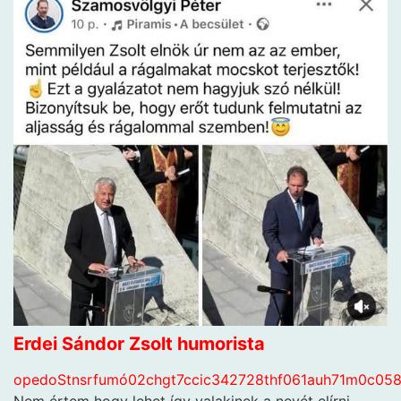
Erdei Sándor Zsolt humorista
o
p
e
d
o
S
t
n
s
r
f
u
m
ó
0
2
c
h
g
t
7
c
c
i
c
3
4
2
7
2
8
t
h
f
0
6
1
a
u
h
7
1
m
0
c
0
5