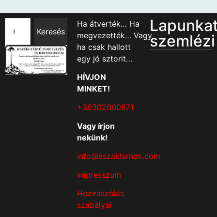
Lapunka
Ha átverték… Ha
Keresés
megvezették… Vagy
szemlézi
ha csak hallott
egy jó sztorit…
HÍVJON
MINKET!
+36302600871
Vagy írjon
nekünk!
info@eszakhirnok.com
Impresszum
Hozzászólás
szabályai