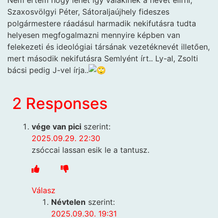
Nem értem hogy lehet így valakinek a nevét elírni,
Szaxosvölgyi Péter, Sátoraljaújhely fideszes
polgármestere ráadásul harmadik nekifutásra tudta
helyesen megfogalmazni mennyire képben van
felekezeti és ideológiai társának vezetéknevét illetően,
mert második nekifutásra Semlyént írt.. Ly-al, Zsolti
bácsi pedig J-vel írja..
2 Responses
vége van pici
szerint:
2025.09.29. 22:30
zsóccai lassan esik le a tantusz.
Válasz
Névtelen
szerint:
2025.09.30. 19:31