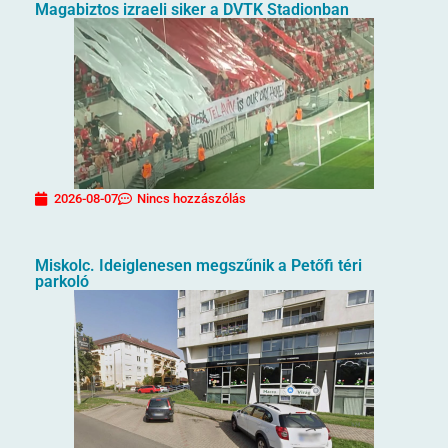
Magabiztos izraeli siker a DVTK Stadionban
2026-08-07
Nincs hozzászólás
Miskolc. Ideiglenesen megszűnik a Petőfi téri
parkoló