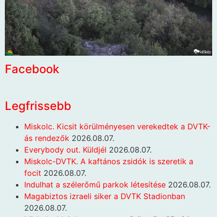
Facebook
Legfrissebb
Miskolc. Kicsit körülményesen verekedtek a DVTK-
ás rendezők
2026.08.07.
Everybody out. Küldjél
2026.08.07.
Miskolc-DVTK. A kaftános zsidók is szeretik a
focit
2026.08.07.
Indulhat a szélerőmű parkok létesítése
2026.08.07.
Magabiztos izraeli siker a DVTK Stadionban
2026.08.07.