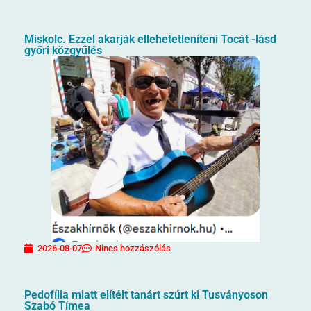
Miskolc. Ezzel akarják ellehetetleníteni Tocát -lásd
győri közgyűlés
2026-08-07
Nincs hozzászólás
Pedofília miatt elítélt tanárt szúrt ki Tusványoson
Szabó Tímea