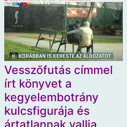
Vesszőfutás címmel
írt könyvet a
kegyelembotrány
kulcsfigurája és
ártatlannak vallja