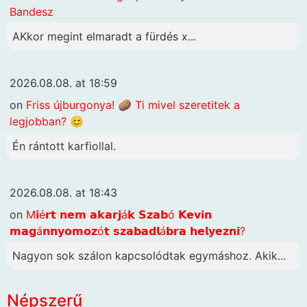
Bandesz
AKkor megint elmaradt a fürdés x...
2026.08.08. at 18:59
on
Friss újburgonya! 🥔 Ti mivel szeretitek a
legjobban? 😊
Én rántott karfiollal.
2026.08.08. at 18:43
on
M𝗶é𝗿𝘁 𝗻𝗲𝗺 𝗮𝗸𝗮𝗿𝗷á𝗸 𝗦𝘇𝗮𝗯ó 𝗞𝗲𝘃𝗶𝗻
𝗺𝗮𝗴á𝗻𝗻𝘆𝗼𝗺𝗼𝘇ó𝘁 𝘀𝘇𝗮𝗯𝗮𝗱𝗹á𝗯𝗿𝗮 𝗵𝗲𝗹𝘆𝗲𝘇𝗻𝗶?
Nagyon sok szálon kapcsolódtak egymáshoz. Akik...
Népszerű