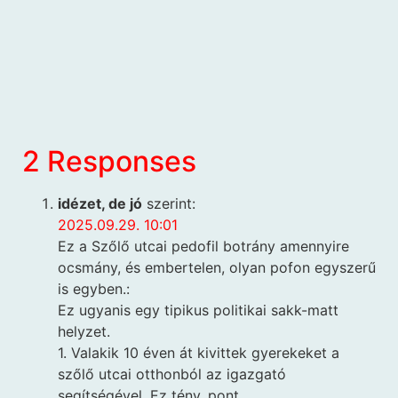
2 Responses
idézet, de jó
szerint:
2025.09.29. 10:01
Ez a Szőlő utcai pedofil botrány amennyire
ocsmány, és embertelen, olyan pofon egyszerű
is egyben.:
Ez ugyanis egy tipikus politikai sakk-matt
helyzet.
1. Valakik 10 éven át kivittek gyerekeket a
szőlő utcai otthonból az igazgató
segítségével. Ez tény, pont.