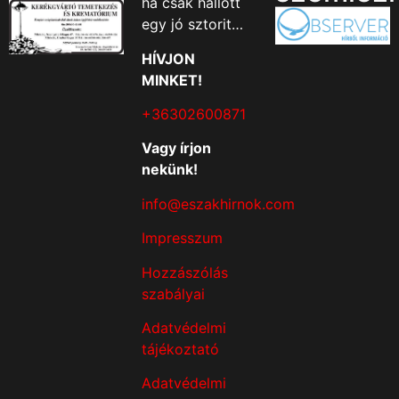
ha csak hallott
egy jó sztorit…
HÍVJON
MINKET!
+36302600871
Vagy írjon
nekünk!
info@eszakhirnok.com
Impresszum
Hozzászólás
szabályai
Adatvédelmi
tájékoztató
Adatvédelmi