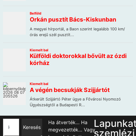
Lapunka
Ha átverték… Ha
Keresés
megvezették… Vagy
szemlézi