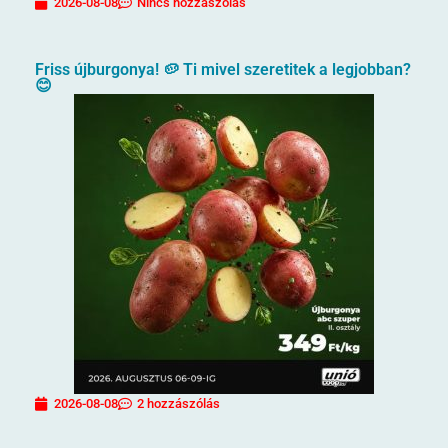
2026-08-08
Nincs hozzászólás
Friss újburgonya! 🥔 Ti mivel szeretitek a legjobban?
😊
2026-08-08
2 hozzászólás