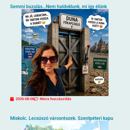
Semmi buzulás…Nem haldoklunk, mi így élünk
2026-08-08
Nincs hozzászólás
Miskolc. Lecsúszó városrészek. Szentpéteri kapu