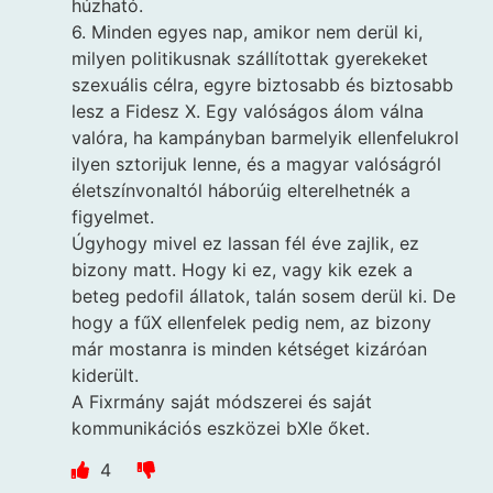
húzható.
6. Minden egyes nap, amikor nem derül ki,
milyen politikusnak szállítottak gyerekeket
szexuális célra, egyre biztosabb és biztosabb
lesz a Fidesz X. Egy valóságos álom válna
valóra, ha kampányban barmelyik ellenfelukrol
ilyen sztorijuk lenne, és a magyar valóságról
életszínvonaltól háborúig elterelhetnék a
figyelmet.
Úgyhogy mivel ez lassan fél éve zajlik, ez
bizony matt. Hogy ki ez, vagy kik ezek a
beteg pedofil állatok, talán sosem derül ki. De
hogy a fűX ellenfelek pedig nem, az bizony
már mostanra is minden kétséget kizáróan
kiderült.
A Fixrmány saját módszerei és saját
kommunikációs eszközei bXle őket.
4