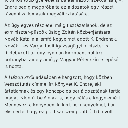
Endre pedig megpróbálta az áldozatok egy részét
rávenni vallomásuk megváltoztatására.
Az ügy egyes részletei máig tisztázatlanok, de az
exminiszter-püspök Balog Zoltán közbenjárására
Novák Katalin államfő kegyelmet adott K. Endrének.
Novák – és Varga Judit igazságügyi miniszter is –
belebukott az ügy nyomán kirobbant politikai
botrányba, amely amúgy Magyar Péter színre lépését
is hozta.
A
Házon kívül
adásában elhangzott, hogy közben
Vesszőfutás címmel írt könyvet K. Endre, aki
ártatlannak és egy koncepciós per áldozatának tartja
magát. Kiderül belőle az is, hogy hálás a kegyelemért.
Megnevezi a könyvben, ki kért neki kegyelmet, bár
elismerte, hogy ez politikai szempontból hiba volt.