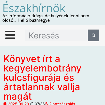
Északhírnök
Az információ drága, de hülyének lenni sem
olcsó… Helló bazmegye
Könyvet írt a
kegyelembotrány
kulcsfigurája és
ártatlannak vallja
magát
2025.09.29.
07:36
2 hozzászólás