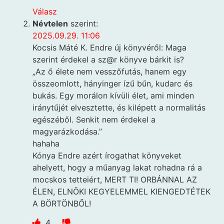
Válasz
Névtelen
szerint:
2025.09.29. 11:06
Kocsis Máté K. Endre új könyvéről: Maga
szerint érdekel a sz@r könyve bárkit is?
„Az ő élete nem vesszőfutás, hanem egy
összeomlott, hányinger ízű bűn, kudarc és
bukás. Egy morálon kívüli élet, ami minden
iránytűjét elvesztette, és kilépett a normalitás
egészéből. Senkit nem érdekel a
magyarázkodása.”
hahaha
Kónya Endre azért írogathat könyveket
ahelyett, hogy a műanyag lakat rohadna rá a
mocskos tetteiért, MERT TI! ORBÁNNAL AZ
ÉLEN, ELNÖKI KEGYELEMMEL KIENGEDTÉTEK
A BÖRTÖNBŐL!
4