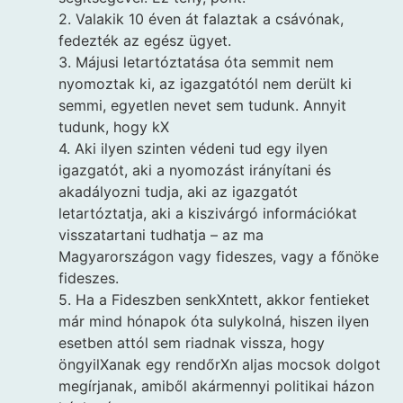
2. Valakik 10 éven át falaztak a csávónak,
fedezték az egész ügyet.
3. Májusi letartóztatása óta semmit nem
nyomoztak ki, az igazgatótól nem derült ki
semmi, egyetlen nevet sem tudunk. Annyit
tudunk, hogy kX
4. Aki ilyen szinten védeni tud egy ilyen
igazgatót, aki a nyomozást irányítani és
akadályozni tudja, aki az igazgatót
letartóztatja, aki a kiszivárgó információkat
visszatartani tudhatja – az ma
Magyarországon vagy fideszes, vagy a főnöke
fideszes.
5. Ha a Fideszben senkXntett, akkor fentieket
már mind hónapok óta sulykolná, hiszen ilyen
esetben attól sem riadnak vissza, hogy
öngyilXanak egy rendőrXn aljas mocsok dolgot
megírjanak, amiből akármennyi politikai házon