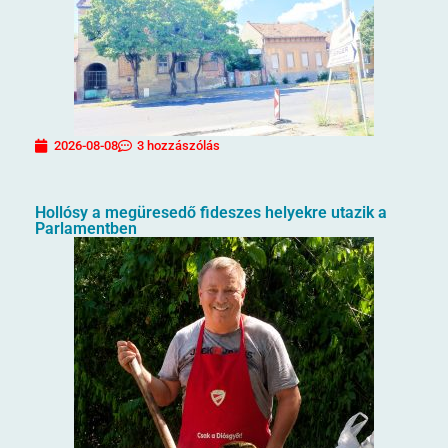
2026-08-08
3 hozzászólás
Hollósy a megüresedő fideszes helyekre utazik a
Parlamentben