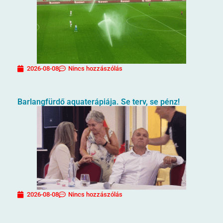
2026-08-08
Nincs hozzászólás
Barlangfürdő aquaterápiája. Se terv, se pénz!
2026-08-08
Nincs hozzászólás