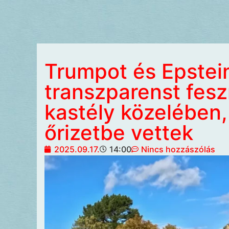
Trumpot és Epstei
transzparenst feszí
kastély közelében
őrizetbe vettek
2025.09.17.
14:00
Nincs hozzászólás