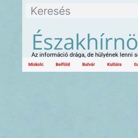
Északhírn
Az információ drága, de hülyének lenni
Miskolc
Belföld
Bulvár
Kultúra
G