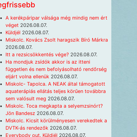
egfrissebb
A kerékpáripar válsága még mindig nem ért
véget
2026.08.07.
Küldjél
2026.08.07.
Miskolc. Kovács Zsolt haragszik Bíró Márkra
2026.08.07.
Itt a rezsicsökkentés vége?
2026.08.07.
Ha mondjuk zsídók akkor is az itteni
független és nem befolyásolható rendőrség
eljárt volna ellenük
2026.08.07.
Miskolc- Tapolca. A NEAK által támogatott
aquaterápiás ellátás teljes körűen továbbra
sem valósult meg
2026.08.07.
Miskolc. Toca megkapta a selyemzsinórt?
Jön Bandesz
2026.08.07.
Miskolc. Kicsit körülményesen verekedtek a
DVTK-ás rendezők
2026.08.07.
Everybody out. Küldjél
2026.08.07.