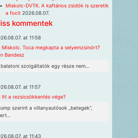
Miskolc-DVTK. A kaftános zsidók is szeretik
a focit
2026.08.07.
riss kommentek
26.08.07. at 11:58
n
Miskolc. Toca megkapta a selyemzsinórt?
n Bandesz
 balatoni szolgáltatók egy része nem...
26.08.07. at 11:57
n
Itt a rezsicsökkentés vége?
rump szerint a villanyautósok „betegek”,
rt...
26.08.07. at 11:43