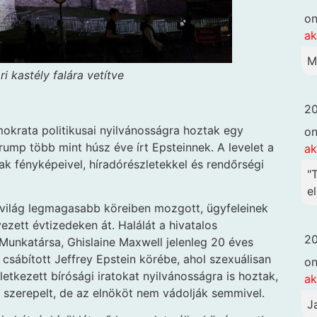
o
ak
M
 kastély falára vetítve
20
krata politikusai nyilvánosságra hoztak egy
o
Trump több mint húsz éve írt Epsteinnek. A levelet a
ak
inak fényképeivel, híradórészletekkel és rendőrségi
"
el
ai világ legmagasabb köreiben mozgott, ügyfeleinek
vezett évtizedeken át. Halálát a hivatalos
20
Munkatársa, Ghislaine Maxwell jelenleg 20 éves
 csábított Jeffrey Epstein körébe, ahol szexuálisan
o
etkezett bírósági iratokat nyilvánosságra is hoztak,
ak
s szerepelt, de az elnököt nem vádolják semmivel.
J