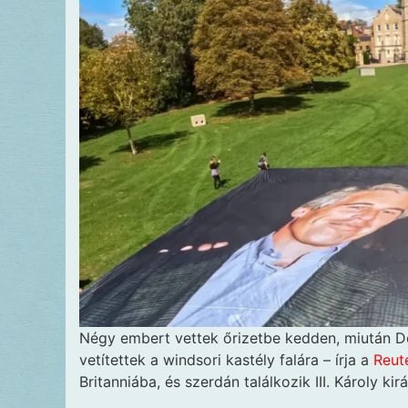
Négy embert vettek őrizetbe kedden, miután D
vetítettek a windsori kastély falára – írja a
Reut
Britanniába, és szerdán találkozik III. Károly ki