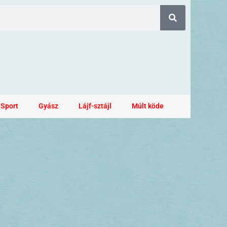
Sport
Gyász
Lájf-sztájl
Múlt köde