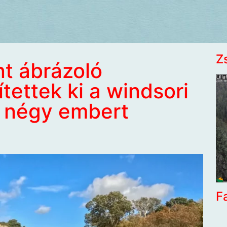
Z
nt ábrázoló
tettek ki a windsori
, négy embert
F