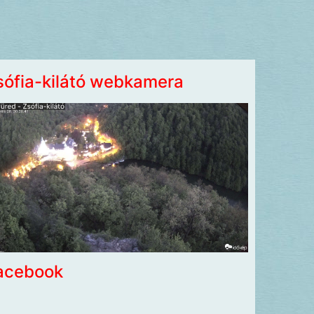
sófia-kilátó webkamera
acebook