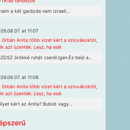
TK-ás rendezők
raim a két garázda nem izraeli...
26.08.07. at 11:07
n
Orbán Anita több vizet kért a szlovákoktól,
ik azt üzenték: Lesz, ha esik
SZDSZ örökké ruhát cserél.Igen.És beül a...
26.08.07. at 11:06
n
Orbán Anita több vizet kért a szlovákoktól,
ik azt üzenték: Lesz, ha esik
ilyet kért az Anita? Bubist vagy...
épszerű