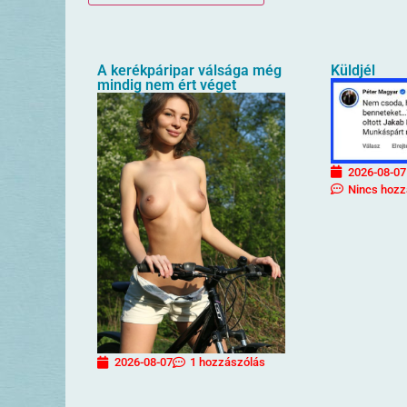
A kerékpáripar válsága még
Küldjél
mindig nem ért véget
2026-08-07
Nincs hozz
2026-08-07
1 hozzászólás