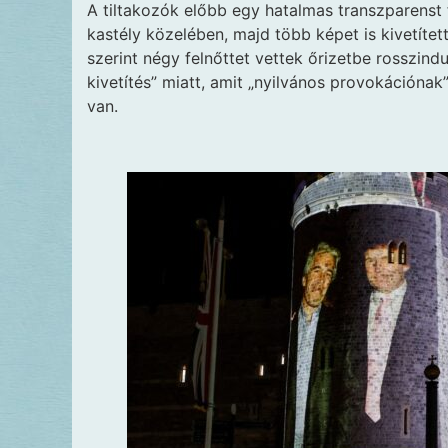
A tiltakozók előbb egy hatalmas transzparenst 
kastély közelében, majd több képet is kivetíte
szerint négy felnőttet vettek őrizetbe rosszin
kivetítés” miatt, amit „nyilvános provokációnak
van.