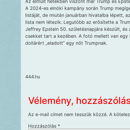
Az elmúlt hetekben viszont már Trump és Epste
A 2024-es elnöki kampány során Trump megígért
listáját, de miután januárban hivatalba lépett, a
lista nem létezik. Legutóbb az erősítette a Tru
Jeffrey Epstein 50. születésnapjára készült, és
csekket tart a kezében. A fotó mellett van egy 
dollárért „eladott” egy nőt Trumpnak.
444.hu
Vélemény, hozzászólá
Az e-mail címet nem tesszük közzé.
A kötele
Hozzászólás
*