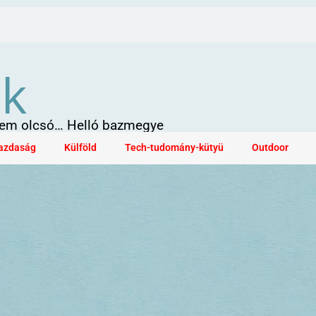
ök
 sem olcsó… Helló bazmegye
azdaság
Külföld
Tech-tudomány-kütyü
Outdoor