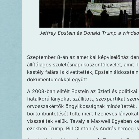
Jeffrey Epstein és Donald Trump a windsori
Szeptember 8-án az amerikai képviselőház demo
állítólagos születésnapi köszöntőlevelet, amit 
kastély falára is kivetítették, Epstein áldozata
dokumentumokkal együtt.
A 2008-ban elítélt Epstein az üzleti és politik
fiatalkorú lányokat szállított, szexpartikat szer
orvosszakértők öngyilkosságnak minősítették. 
börtönbüntetését tölti, mert tizenéves lányokat
visszaéltek velük. Tavaly a Maxwell ügyében kel
ezekben Trump, Bill Clinton és András herceg i