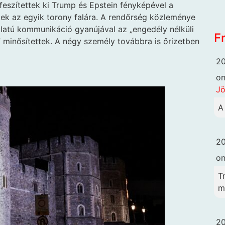
feszítettek ki Trump és Epstein fényképével a
ttek az egyik torony falára. A rendőrség közleménye
dulatú kommunikáció gyanújával az „engedély nélküli
F
” minősítettek. A négy személy továbbra is őrizetben
20
o
Jö
A
20
o
T
me
20