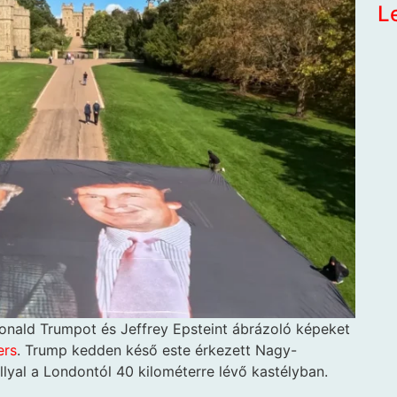
L
onald Trumpot és Jeffrey Epsteint ábrázoló képeket
ers
. Trump kedden késő este érkezett Nagy-
rállyal a Londontól 40 kilométerre lévő kastélyban.