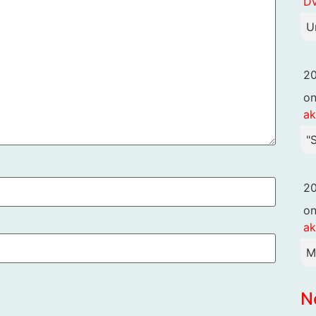
DV
U
20
o
ak
"
20
o
ak
M
N