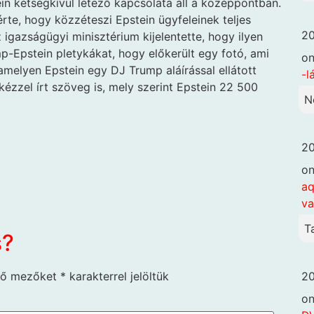
in kétségkívül létező kapcsolata áll a középpontban.
e, hogy közzéteszi Epstein ügyfeleinek teljes
20
z igazságügyi minisztérium kijelentette, hogy ilyen
mp-Epstein pletykákat, hogy előkerült egy fotó, ami
o
 amelyen Epstein egy DJ Trump aláírással ellátott
-l
kézzel írt szöveg is, mely szerint Epstein 22 500
N
20
o
aq
va
T
s?
20
ző mezőket
*
karakterrel jelöltük
o