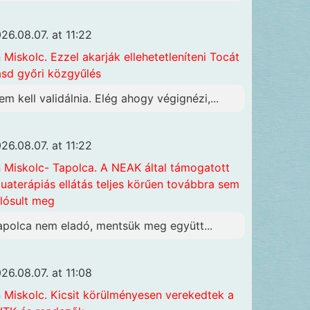
26.08.07. at 11:22
n
Miskolc. Ezzel akarják ellehetetleníteni Tocát
ásd győri közgyűlés
em kell validálnia. Elég ahogy végignézi,...
26.08.07. at 11:22
n
Miskolc- Tapolca. A NEAK által támogatott
uaterápiás ellátás teljes körűen továbbra sem
lósult meg
apolca nem eladó, mentsük meg együtt...
26.08.07. at 11:08
n
Miskolc. Kicsit körülményesen verekedtek a