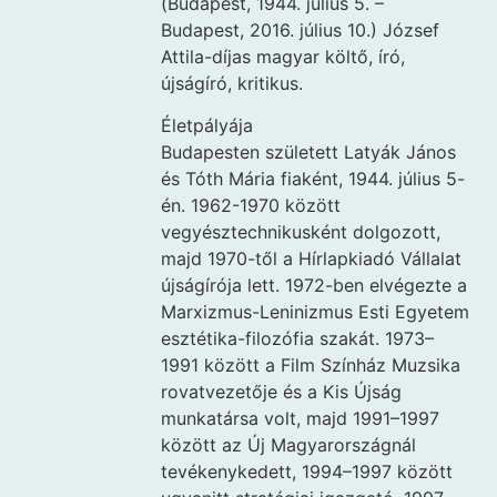
(Budapest, 1944. július 5. –
Budapest, 2016. július 10.) József
Attila-díjas magyar költő, író,
újságíró, kritikus.
Életpályája
Budapesten született Latyák János
és Tóth Mária fiaként, 1944. július 5-
én. 1962-1970 között
vegyésztechnikusként dolgozott,
majd 1970-től a Hírlapkiadó Vállalat
újságírója lett. 1972-ben elvégezte a
Marxizmus-Leninizmus Esti Egyetem
esztétika-filozófia szakát. 1973–
1991 között a Film Színház Muzsika
rovatvezetője és a Kis Újság
munkatársa volt, majd 1991–1997
között az Új Magyarországnál
tevékenykedett, 1994–1997 között