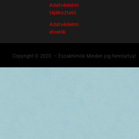
Adatvédelmi
tájékoztató
Adatvédelmi
elveink
Copyright © 2020. – Északhírnök Minden jog fenntartva!