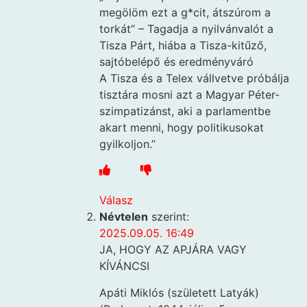
megölöm ezt a g*cit, átszúrom a
torkát” – Tagadja a nyilvánvalót a
Tisza Párt, hiába a Tisza-kitűző,
sajtóbelépő és eredményváró
A Tisza és a Telex vállvetve próbálja
tisztára mosni azt a Magyar Péter-
szimpatizánst, aki a parlamentbe
akart menni, hogy politikusokat
gyilkoljon.”
Válasz
Névtelen
szerint:
2025.09.05. 16:49
JA, HOGY AZ APJÁRA VAGY
KÍVÁNCSI
Apáti Miklós (született Latyák)