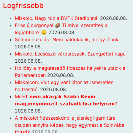
Legfrissebb
Miskolc. Nagy tűz a DVTK Stadionnál
2026.08.08.
Friss újburgonya! 🥔 Ti mivel szeretitek a
legjobban? 😊
2026.08.08.
Semmi buzulás…Nem haldoklunk, mi így élünk
2026.08.08.
Miskolc. Lecsúszó városrészek. Szentpéteri kapu
2026.08.08.
Hollósy a megüresedő fideszes helyekre utazik a
Parlamentben
2026.08.08.
Miskolcon: Volt egy ventilátor az ismeretlen
holttestnél
2026.08.08.
M𝗶é𝗿𝘁 𝗻𝗲𝗺 𝗮𝗸𝗮𝗿𝗷á𝗸 𝗦𝘇𝗮𝗯ó 𝗞𝗲𝘃𝗶𝗻
𝗺𝗮𝗴á𝗻𝗻𝘆𝗼𝗺𝗼𝘇ó𝘁 𝘀𝘇𝗮𝗯𝗮𝗱𝗹á𝗯𝗿𝗮 𝗵𝗲𝗹𝘆𝗲𝘇𝗻𝗶?
2026.08.08.
A miskolci fideszeskdnp-s jelenlegi garnitúra
csupán annyira képes, hogy egymást a Szinvába
fojtsák
2026.08.08.