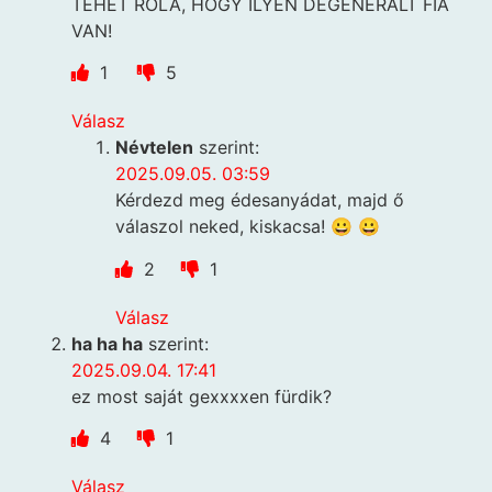
TEHET RÓLA, HOGY ILYEN DEGENERÁLT FIA
VAN!
1
5
Válasz
Névtelen
szerint:
2025.09.05. 03:59
Kérdezd meg édesanyádat, majd ő
válaszol neked, kiskacsa! 😀 😀
2
1
Válasz
ha ha ha
szerint:
2025.09.04. 17:41
ez most saját gexxxxen fürdik?
4
1
Válasz