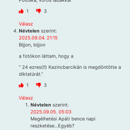
1
3
Válasz
Névtelen
szerint:
2025.09.04. 21:15
Bijjon, bijjon
a fotókon láttam, hogy a
” 24 ezres(!!) Kazincbarcikán is megdöntötte a
diktatúrát.”
1
3
Válasz
Névtelen
szerint:
2025.09.05. 05:03
Megélhetési Apáti bence napi
reszketése…Egyéb?