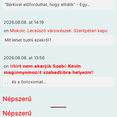
“Bárkivel előfordulhat, hogy elítélik” - Egy...
2026.08.08. at 14:19
on
Miskolc. Lecsúszó városrészek. Szentpéteri kapu
Mit lehet tudni ezekről?
2026.08.08. at 13:56
on
M𝗶é𝗿𝘁 𝗻𝗲𝗺 𝗮𝗸𝗮𝗿𝗷á𝗸 𝗦𝘇𝗮𝗯ó 𝗞𝗲𝘃𝗶𝗻
𝗺𝗮𝗴á𝗻𝗻𝘆𝗼𝗺𝗼𝘇ó𝘁 𝘀𝘇𝗮𝗯𝗮𝗱𝗹á𝗯𝗿𝗮 𝗵𝗲𝗹𝘆𝗲𝘇𝗻𝗶?
. . . és a botoxomat...
Népszerű
Népszerű