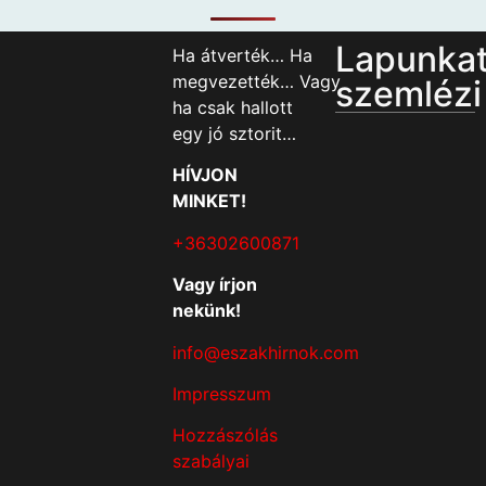
Lapunka
Ha átverték… Ha
megvezették… Vagy
szemlézi
ha csak hallott
egy jó sztorit…
HÍVJON
MINKET!
+36302600871
Vagy írjon
nekünk!
info@eszakhirnok.com
Impresszum
Hozzászólás
szabályai