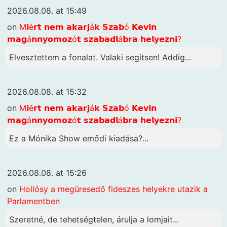
2026.08.08. at 15:49
on
M𝗶é𝗿𝘁 𝗻𝗲𝗺 𝗮𝗸𝗮𝗿𝗷á𝗸 𝗦𝘇𝗮𝗯ó 𝗞𝗲𝘃𝗶𝗻
𝗺𝗮𝗴á𝗻𝗻𝘆𝗼𝗺𝗼𝘇ó𝘁 𝘀𝘇𝗮𝗯𝗮𝗱𝗹á𝗯𝗿𝗮 𝗵𝗲𝗹𝘆𝗲𝘇𝗻𝗶?
Elvesztettem a fonalat. Valaki segítsen! Addig...
2026.08.08. at 15:32
on
M𝗶é𝗿𝘁 𝗻𝗲𝗺 𝗮𝗸𝗮𝗿𝗷á𝗸 𝗦𝘇𝗮𝗯ó 𝗞𝗲𝘃𝗶𝗻
𝗺𝗮𝗴á𝗻𝗻𝘆𝗼𝗺𝗼𝘇ó𝘁 𝘀𝘇𝗮𝗯𝗮𝗱𝗹á𝗯𝗿𝗮 𝗵𝗲𝗹𝘆𝗲𝘇𝗻𝗶?
Ez a Mónika Show emődi kiadása?...
2026.08.08. at 15:26
on
Hollósy a megüresedő fideszes helyekre utazik a
Parlamentben
Szeretné, de tehetségtelen, árulja a lomjait...