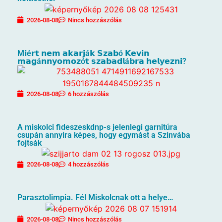
2026-08-08
Nincs hozzászólás
M𝗶é𝗿𝘁 𝗻𝗲𝗺 𝗮𝗸𝗮𝗿𝗷á𝗸 𝗦𝘇𝗮𝗯ó 𝗞𝗲𝘃𝗶𝗻
𝗺𝗮𝗴á𝗻𝗻𝘆𝗼𝗺𝗼𝘇ó𝘁 𝘀𝘇𝗮𝗯𝗮𝗱𝗹á𝗯𝗿𝗮 𝗵𝗲𝗹𝘆𝗲𝘇𝗻𝗶?
2026-08-08
6 hozzászólás
A miskolci fideszeskdnp-s jelenlegi garnitúra
csupán annyira képes, hogy egymást a Szinvába
fojtsák
2026-08-08
4 hozzászólás
Parasztolimpia. Fél Miskolcnak ott a helye…
2026-08-08
Nincs hozzászólás