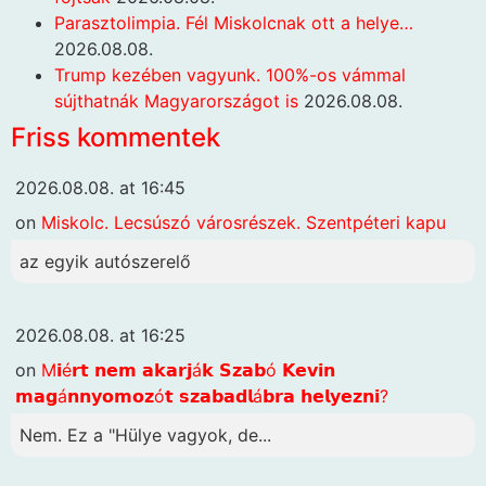
Parasztolimpia. Fél Miskolcnak ott a helye…
2026.08.08.
Trump kezében vagyunk. 100%-os vámmal
sújthatnák Magyarországot is
2026.08.08.
Friss kommentek
2026.08.08. at 16:45
on
Miskolc. Lecsúszó városrészek. Szentpéteri kapu
az egyik autószerelő
2026.08.08. at 16:25
on
M𝗶é𝗿𝘁 𝗻𝗲𝗺 𝗮𝗸𝗮𝗿𝗷á𝗸 𝗦𝘇𝗮𝗯ó 𝗞𝗲𝘃𝗶𝗻
𝗺𝗮𝗴á𝗻𝗻𝘆𝗼𝗺𝗼𝘇ó𝘁 𝘀𝘇𝗮𝗯𝗮𝗱𝗹á𝗯𝗿𝗮 𝗵𝗲𝗹𝘆𝗲𝘇𝗻𝗶?
Nem. Ez a "Hülye vagyok, de...