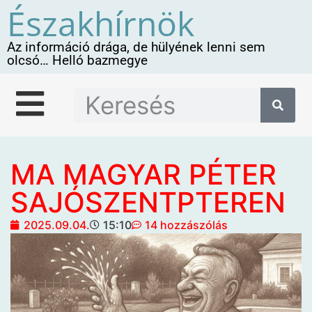
Északhírnök
Az információ drága, de hülyének lenni sem
olcsó… Helló bazmegye
MA MAGYAR PÉTER
SAJÓSZENTPTEREN
2025.09.04.
15:10
14 hozzászólás