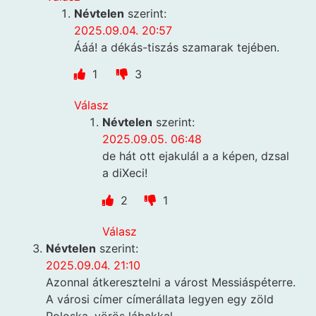
Névtelen
szerint:
2025.09.04. 20:57
Ááá! a dékás-tiszás szamarak tejében.
1
3
Válasz
Névtelen
szerint:
2025.09.05. 06:48
de hát ott ejakulál a a képen, dzsal
a diXeci!
2
1
Válasz
Névtelen
szerint:
2025.09.04. 21:10
Azonnal átkeresztelni a várost Messiáspéterre.
A városi címer címerállata legyen egy zöld
Poloska, vörös lábakkal