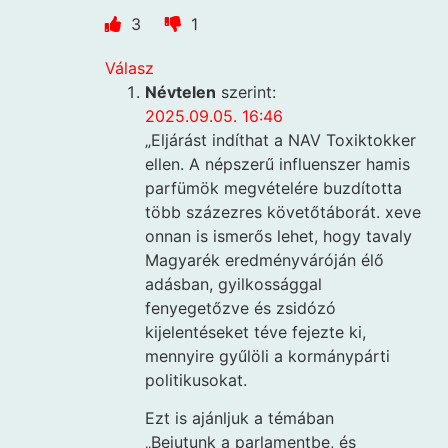
3
1
Válasz
Névtelen
szerint:
2025.09.05. 16:46
„Eljárást indíthat a NAV Toxiktokker
ellen. A népszerű influenszer hamis
parfümök megvételére buzdította
több százezres követőtáborát. xeve
onnan is ismerős lehet, hogy tavaly
Magyarék eredményváróján élő
adásban, gyilkossággal
fenyegetőzve és zsidózó
kijelentéseket téve fejezte ki,
mennyire gyűlöli a kormánypárti
politikusokat.
Ezt is ajánljuk a témában
„Bejutunk a parlamentbe, és