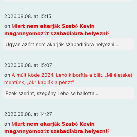
2026.08.08. at 15:15
on
M𝗶é𝗿𝘁 𝗻𝗲𝗺 𝗮𝗸𝗮𝗿𝗷á𝗸 𝗦𝘇𝗮𝗯ó 𝗞𝗲𝘃𝗶𝗻
𝗺𝗮𝗴á𝗻𝗻𝘆𝗼𝗺𝗼𝘇ó𝘁 𝘀𝘇𝗮𝗯𝗮𝗱𝗹á𝗯𝗿𝗮 𝗵𝗲𝗹𝘆𝗲𝘇𝗻𝗶?
Ugyan azért nem akarják szabadlábra helyezni,...
2026.08.08. at 15:07
on
A múlt köde 2024. Lehó kiborítja a bilit. „Mi életeket
mentünk, „ők” kapják a pénzt”
Ezek szerint, szegény Leho se hallotta...
2026.08.08. at 14:27
on
M𝗶é𝗿𝘁 𝗻𝗲𝗺 𝗮𝗸𝗮𝗿𝗷á𝗸 𝗦𝘇𝗮𝗯ó 𝗞𝗲𝘃𝗶𝗻
𝗺𝗮𝗴á𝗻𝗻𝘆𝗼𝗺𝗼𝘇ó𝘁 𝘀𝘇𝗮𝗯𝗮𝗱𝗹á𝗯𝗿𝗮 𝗵𝗲𝗹𝘆𝗲𝘇𝗻𝗶?