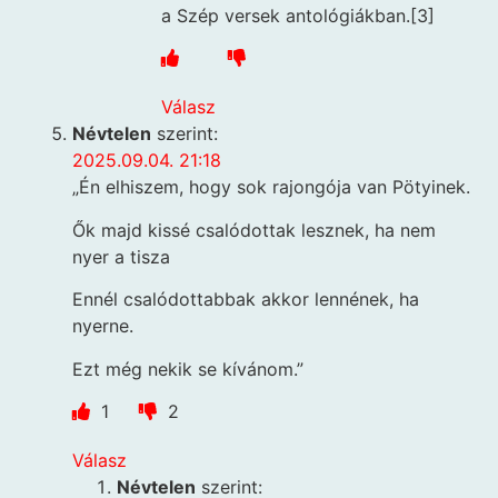
a Szép versek antológiákban.[3]
Válasz
Névtelen
szerint:
2025.09.04. 21:18
„Én elhiszem, hogy sok rajongója van Pötyinek.
Ők majd kissé csalódottak lesznek, ha nem
nyer a tisza
Ennél csalódottabbak akkor lennének, ha
nyerne.
Ezt még nekik se kívánom.”
1
2
Válasz
Névtelen
szerint: