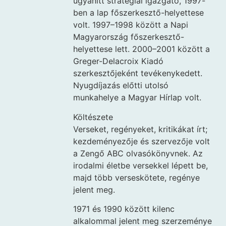
ugyanitt stratégiai igazgató, 1997-
ben a lap főszerkesztő-helyettese
volt. 1997–1998 között a Napi
Magyarország főszerkesztő-
helyettese lett. 2000–2001 között a
Greger-Delacroix Kiadó
szerkesztőjeként tevékenykedett.
Nyugdíjazás előtti utolsó
munkahelye a Magyar Hírlap volt.
Költészete
Verseket, regényeket, kritikákat írt;
kezdeményezője és szervezője volt
a Zengő ABC olvasókönyvnek. Az
irodalmi életbe versekkel lépett be,
majd több verseskötete, regénye
jelent meg.
1971 és 1990 között kilenc
alkalommal jelent meg szerzeménye