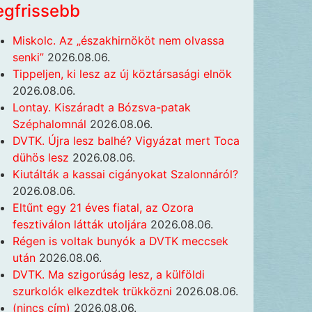
egfrissebb
Miskolc. Az „északhirnököt nem olvassa
senki”
2026.08.06.
Tippeljen, ki lesz az új köztársasági elnök
2026.08.06.
Lontay. Kiszáradt a Bózsva-patak
Széphalomnál
2026.08.06.
DVTK. Újra lesz balhé? Vigyázat mert Toca
dühös lesz
2026.08.06.
Kiutálták a kassai cigányokat Szalonnáról?
2026.08.06.
Eltűnt egy 21 éves fiatal, az Ozora
fesztiválon látták utoljára
2026.08.06.
Régen is voltak bunyók a DVTK meccsek
után
2026.08.06.
DVTK. Ma szigorúság lesz, a külföldi
szurkolók elkezdtek trükközni
2026.08.06.
(nincs cím)
2026.08.06.