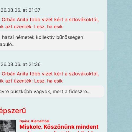
26.08.06. at 21:37
n
Orbán Anita több vizet kért a szlovákoktól,
ik azt üzenték: Lesz, ha esik
A hazai németek kollektív bűnösségen
apuló...
26.08.06. at 21:36
n
Orbán Anita több vizet kért a szlovákoktól,
ik azt üzenték: Lesz, ha esik
gyre büszkébb vagyok, mert a fideszre...
épszerű