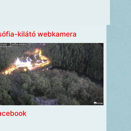
sófia-kilátó webkamera
acebook