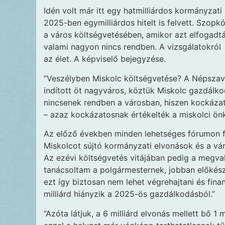
Idén volt már itt egy hatmilliárdos kormányzati
2025-ben egymilliárdos hitelt is felvett. Szopk
a város költségvetésében, amikor azt elfogadták
valami nagyon nincs rendben. A vizsgálatokról
az élet. A képviselő bejegyzése.
“Veszélyben Miskolc költségvetése? A Népszava 
indított öt nagyváros, köztük Miskolc gazdálko
nincsenek rendben a városban, hiszen kockázate
– azaz kockázatosnak értékelték a miskolci ö
Az előző években minden lehetséges fórumon f
Miskolcot sújtó kormányzati elvonások és a vár
Az ezévi költségvetés vitájában pedig a megvaló
tanácsoltam a polgármesternek, jobban előkészí
ezt így biztosan nem lehet végrehajtani és finan
milliárd hiányzik a 2025-ös gazdálkodásból.”
“Azóta látjuk, a 6 milliárd elvonás mellett bő 1 m