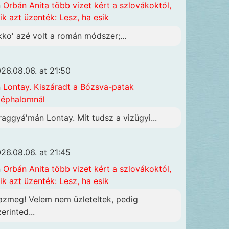
n
Orbán Anita több vizet kért a szlovákoktól,
ik azt üzenték: Lesz, ha esik
kko' azé volt a román módszer;...
26.08.06. at 21:50
n
Lontay. Kiszáradt a Bózsva-patak
éphalomnál
raggyá'mán Lontay. Mit tudsz a vizügyi...
26.08.06. at 21:45
n
Orbán Anita több vizet kért a szlovákoktól,
ik azt üzenték: Lesz, ha esik
azmeg! Velem nem üzleteltek, pedig
erinted...