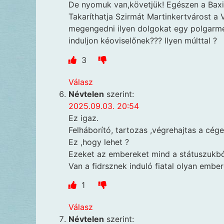
De nyomuk van,követjük! Egészen a Baxi 
Takaríthatja Szirmát Martinkertvárost a
megengedni ilyen dolgokat egy polgarme
induljon kéoviselőnek??? Ilyen múlttal ?
3
Válasz
Névtelen
szerint:
2025.09.03. 20:54
Ez igaz.
Felháborító, tartozas ,végrehajtas a cége
Ez ,hogy lehet ?
Ezeket az embereket mind a státuszukból 
Van a fidrsznek induló fiatal olyan ember
1
Válasz
Névtelen
szerint: