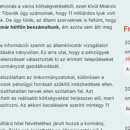
 elvonás a város költségvetéséből, ezen kívül Miskolc
ó Tiborék úgy számolnak, hogy 11 milliárdos lyuk volt
. De úgy tűnik, az állami szerveknek is feltűnt, hogy
már hétfőn beszámoltunk,
ám azóta sem állt meg
F
20
információi szerint az államkincstár vizsgálatot
o
dására irányulóan. Ez arra utal, hogy a pénzügyek
Jö
lemzéssel választották ki az érintett településeket
nkormányzat gazdálkodását.
A
elszólaltam az önkormányzatokat, különösen a
osok pénzügyi forrásait szűkítő intézkedések ellen.
20
síthatatlan tervek ellen szólaltam fel. Azt
o
tett és reálisabb költségvetést terjesszen elő, mert
szírozni. Az akkori becsléseink szerint mintegy 11
B
illiárd hitel felvételéhez járult hozzá a kormány,
20