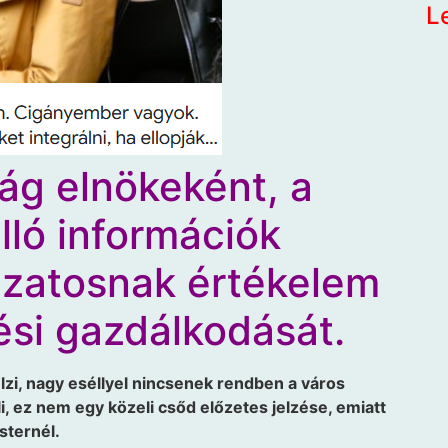
L
ág elnökeként, a
lló információk
ázatosnak értékelem
ési gazdálkodását.
elzi, nagy eséllyel nincsenek rendben a város
, ez nem egy közeli csőd előzetes jelzése, emiatt
sternél.