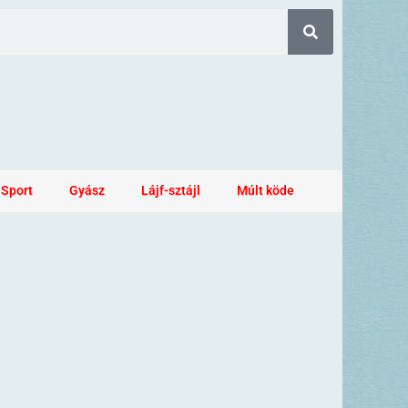
Sport
Gyász
Lájf-sztájl
Múlt köde