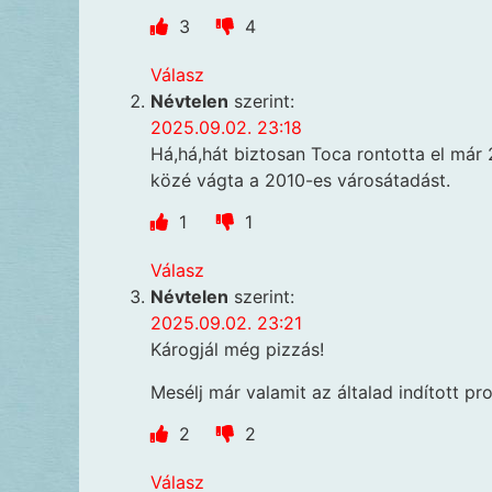
3
4
Válasz
Névtelen
szerint:
2025.09.02. 23:18
Há,há,hát biztosan Toca rontotta el már 
közé vágta a 2010-es városátadást.
1
1
Válasz
Névtelen
szerint:
2025.09.02. 23:21
Károgjál még pizzás!
Mesélj már valamit az általad indított pro
2
2
Válasz