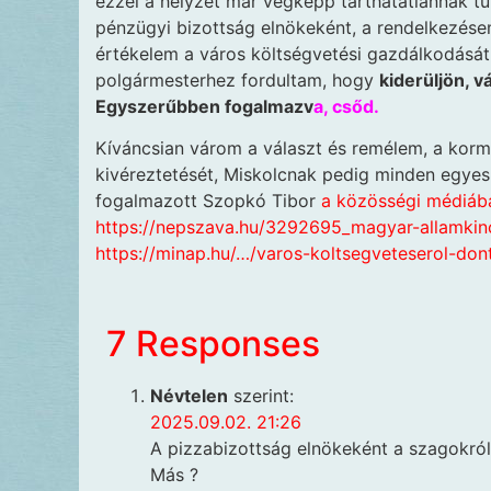
ezzel a helyzet már végképp tarthatatlannak tűn
pénzügyi bizottság elnökeként, a rendelkezése
értékelem a város költségvetési gazdálkodását.
polgármesterhez fordultam, hogy
kiderüljön, 
Egyszerűbben fogalmazv
a, csőd.
Kíváncsian várom a választ és remélem, a kor
kivéreztetését, Miskolcnak pedig minden egyes f
fogalmazott Szopkó Tibor
a közösségi médi
áb
https://nepszava.hu/3292695_magyar-allamkin
https://minap.hu/…/varos-koltsegveteserol-don
7 Responses
Névtelen
szerint:
2025.09.02. 21:26
A pizzabizottság elnökeként a szagokról 
Más ?