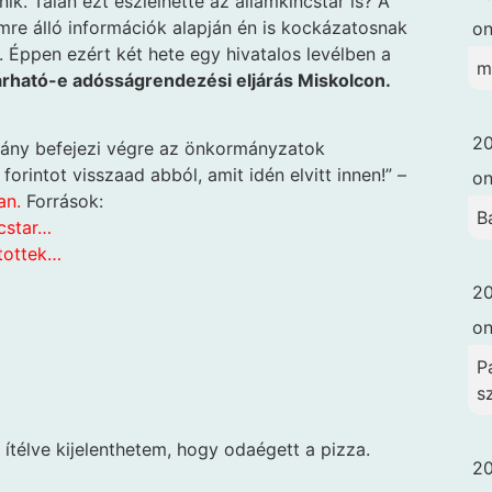
ik. Talán ezt észlelhette az államkincstár is? A
mre álló információk alapján én is kockázatosnak
o
 Éppen ezért két hete egy hivatalos levélben a
m
várható-e adósságrendezési eljárás Miskolcon.
20
mány befejezi végre az önkormányzatok
orintot visszaad abból, amit idén elvitt innen!” –
o
an.
Források:
B
cstar…
tottek…
20
o
Pa
s
ítélve kijelenthetem, hogy odaégett a pizza.
20