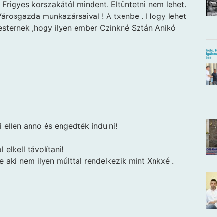
Frigyes korszakától mindent. Eltüntetni nem lehet.
 Városgazda munkazársaival ! A txenbe . Hogy lehet
sternek ,hogy ilyen ember Czinkné Sztán Anikó
i ellen anno és engedték indulni!
elkell távolítani!
e aki nem ilyen múlttal rendelkezik mint Xnkxé .