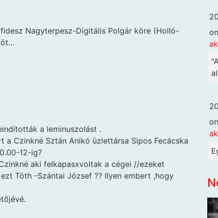
20
a fidesz Nagyterpesz-Digitális Polgár köre (Holló-
o
döt…
ak
"
al
20
o
indították a leminuszolást .
ak
rt a Czinkné Sztán Anikó üzlettársa Sipos Fecácska
E
20.00-12-ig?
zinkné aki felkapasxvoltak a cégei //ezeket
ezt Tóth -Szántai József ?? Ilyen embert ,hogy
N
tőjévé.