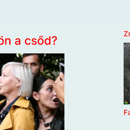
Z
ön a csőd?
F