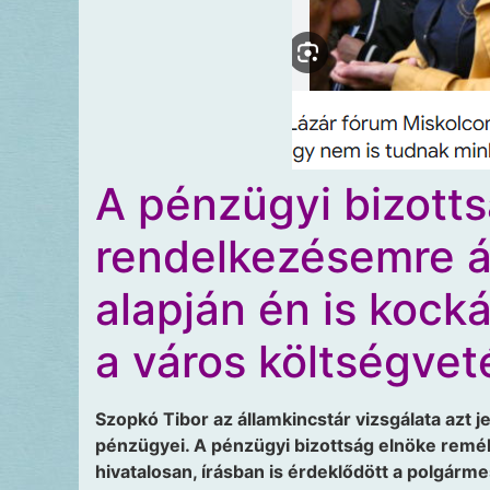
A pénzügyi bizotts
rendelkezésemre á
alapján én is kock
a város költségvet
Szopkó Tibor az államkincstár vizsgálata azt j
pénzügyei. A pénzügyi bizottság elnöke reméli
hivatalosan, írásban is érdeklődött a polgárme