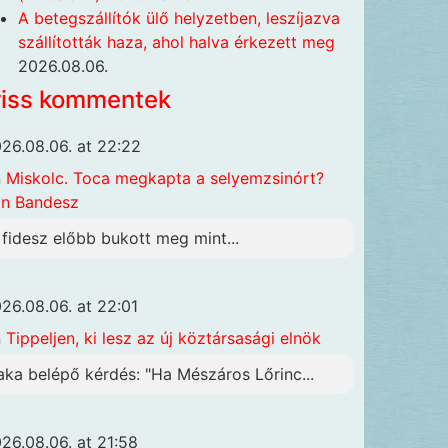
A betegszállítók ülő helyzetben, leszíjazva
szállították haza, ahol halva érkezett meg
2026.08.06.
riss kommentek
26.08.06. at 22:22
n
Miskolc. Toca megkapta a selyemzsinórt?
n Bandesz
 fidesz előbb bukott meg mint...
26.08.06. at 22:01
n
Tippeljen, ki lesz az új köztársasági elnök
aka belépő kérdés: "Ha Mészáros Lőrinc...
26.08.06. at 21:58