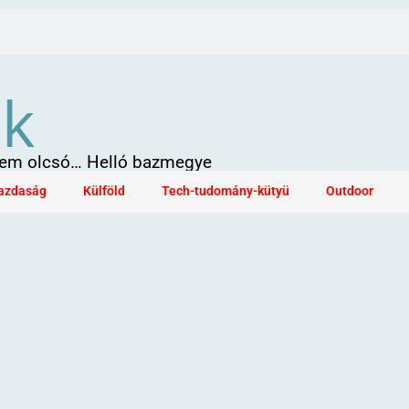
ök
 sem olcsó… Helló bazmegye
azdaság
Külföld
Tech-tudomány-kütyü
Outdoor