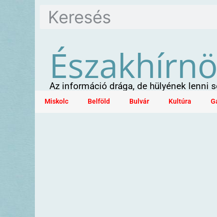
Északhírn
Az információ drága, de hülyének lenni
Miskolc
Belföld
Bulvár
Kultúra
G