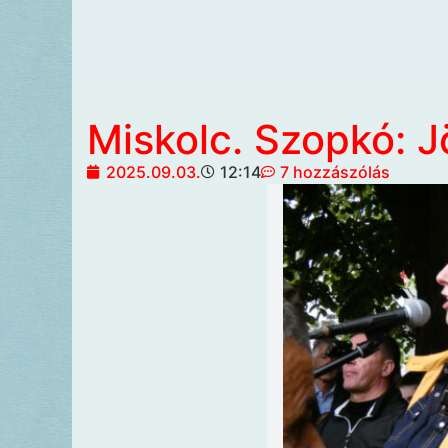
Miskolc. Szopkó: J
2025.09.03.
12:14
7 hozzászólás