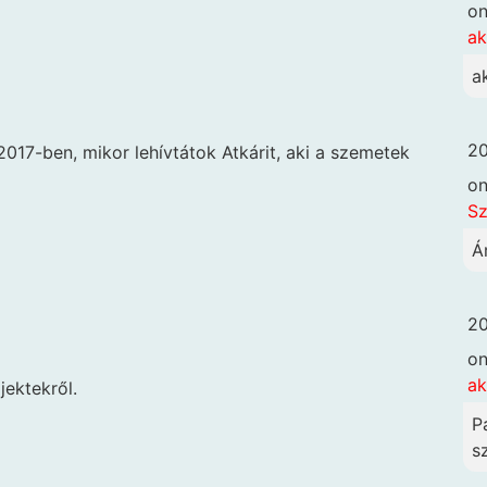
o
ak
a
20
2017-ben, mikor lehívtátok Atkárit, aki a szemetek
o
Sz
Á
20
o
ak
jektekről.
P
sz