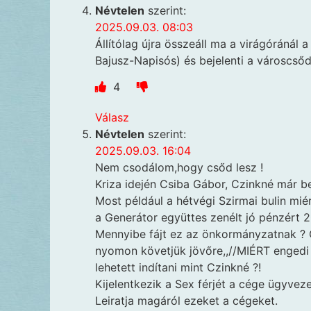
Névtelen
szerint:
2025.09.03. 08:03
Állítólag újra összeáll ma a virágóránál 
Bajusz-Napisós) és bejelenti a városcső
4
Válasz
Névtelen
szerint:
2025.09.03. 16:04
Nem csodálom,hogy csőd lesz !
Kriza idején Csiba Gábor, Czinkné már be
Most például a hétvégi Szirmai bulin mié
a Generátor együttes zenélt jó pénzért 
Mennyibe fájt ez az önkormányzatnak ? C
nyomon követjük jövőre,,//MIÉRT engedi 
lehetett indítani mint Czinkné ?!
Kijelentkezik a Sex férjét a cége ügyveze
Leiratja magáról ezeket a cégeket.