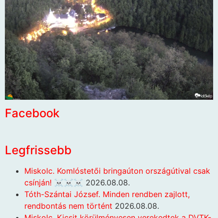
Facebook
Legfrissebb
Miskolc. Komlóstetői bringaúton országútival csak
csínján! ☠️☠️☠️
2026.08.08.
Tóth-Szántai József. Minden rendben zajlott,
rendbontás nem történt
2026.08.08.
Miskolc. Kicsit körülményesen verekedtek a DVTK-