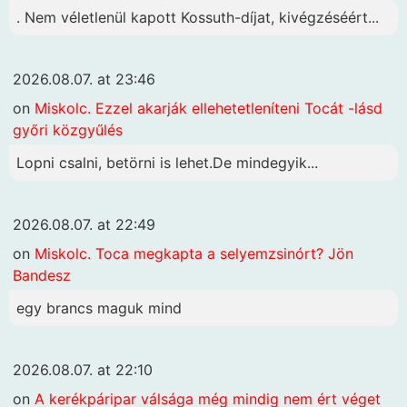
. Nem véletlenül kapott Kossuth-díjat, kivégzéséért...
2026.08.07. at 23:46
on
Miskolc. Ezzel akarják ellehetetleníteni Tocát -lásd
győri közgyűlés
Lopni csalni, betörni is lehet.De mindegyik...
2026.08.07. at 22:49
on
Miskolc. Toca megkapta a selyemzsinórt? Jön
Bandesz
egy brancs maguk mind
2026.08.07. at 22:10
on
A kerékpáripar válsága még mindig nem ért véget