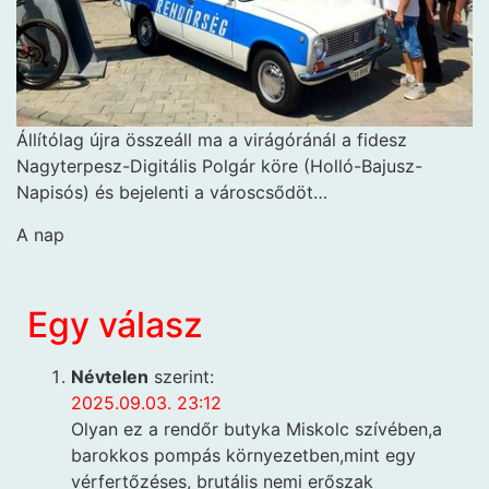
Állítólag újra összeáll ma a virágóránál a fidesz
Nagyterpesz-Digitális Polgár köre (Holló-Bajusz-
Napisós) és bejelenti a városcsődöt…
A nap
Egy válasz
Névtelen
szerint:
2025.09.03. 23:12
Olyan ez a rendőr butyka Miskolc szívében,a
barokkos pompás környezetben,mint egy
vérfertőzéses, brutális nemi erőszak