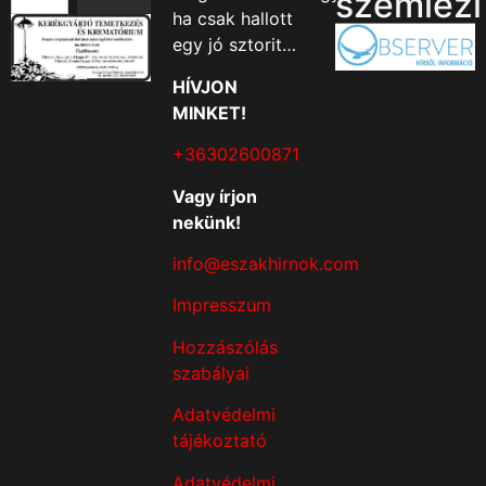
szemlézi
ha csak hallott
egy jó sztorit…
HÍVJON
MINKET!
+36302600871
Vagy írjon
nekünk!
info@eszakhirnok.com
Impresszum
Hozzászólás
szabályai
Adatvédelmi
tájékoztató
Adatvédelmi