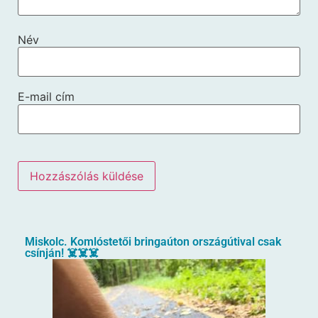
Név
E-mail cím
Miskolc. Komlóstetői bringaúton országútival csak
csínján! ☠️☠️☠️