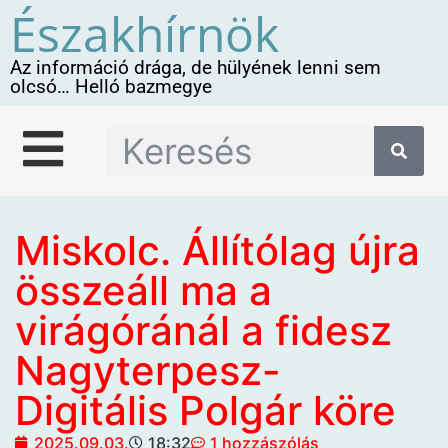
Északhírnök
Az információ drága, de hülyének lenni sem
olcsó… Helló bazmegye
Miskolc. Állítólag újra
összeáll ma a
virágóránál a fidesz
Nagyterpesz-
Digitális Polgár köre
2025.09.03.
18:32
1 hozzászólás