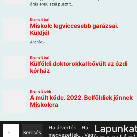
Lapunka
Ha átverték… Ha
Keresés
megvezették… Vagy