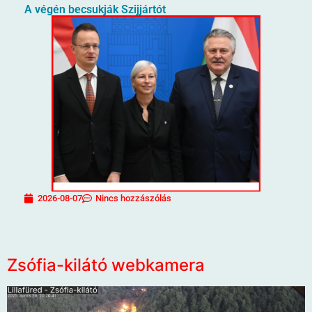
A végén becsukják Szijjártót
2026-08-07
Nincs hozzászólás
Zsófia-kilátó webkamera