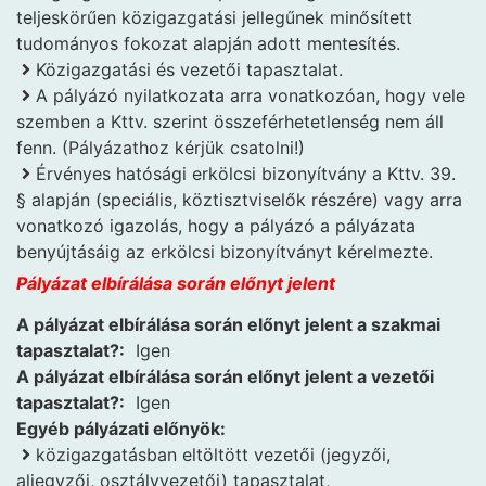
teljeskörűen közigazgatási jellegűnek minősített
tudományos fokozat alapján adott mentesítés.
Közigazgatási és vezetői tapasztalat.
A pályázó nyilatkozata arra vonatkozóan, hogy vele
szemben a Kttv. szerint összeférhetetlenség nem áll
fenn. (Pályázathoz kérjük csatolni!)
Érvényes hatósági erkölcsi bizonyítvány a Kttv. 39.
§ alapján (speciális, köztisztviselők részére) vagy arra
vonatkozó igazolás, hogy a pályázó a pályázata
benyújtásáig az erkölcsi bizonyítványt kérelmezte.
Pályázat elbírálása során előnyt jelent
A pályázat elbírálása során előnyt jelent a szakmai
tapasztalat?:
Igen
A pályázat elbírálása során előnyt jelent a vezetői
tapasztalat?:
Igen
Egyéb pályázati előnyök:
közigazgatásban eltöltött vezetői (jegyzői,
aljegyzői, osztályvezetői) tapasztalat,