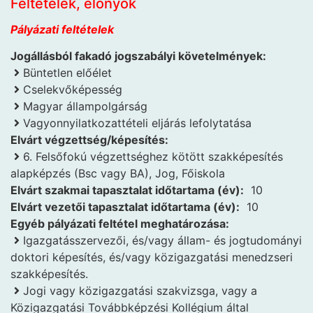
Feltételek, előnyök
Pályázati feltételek
Jogállásból fakadó jogszabályi követelmények:
Büntetlen előélet
Cselekvőképesség
Magyar állampolgárság
Vagyonnyilatkozattételi eljárás lefolytatása
Elvárt végzettség/képesítés:
6. Felsőfokú végzettséghez kötött szakképesítés
alapképzés (Bsc vagy BA), Jog, Főiskola
Elvárt szakmai tapasztalat időtartama (év):
10
Elvárt vezetői tapasztalat időtartama (év):
10
Egyéb pályázati feltétel meghatározása:
Igazgatásszervezői, és/vagy állam- és jogtudományi
doktori képesítés, és/vagy közigazgatási menedzseri
szakképesítés.
Jogi vagy közigazgatási szakvizsga, vagy a
Közigazgatási Továbbképzési Kollégium által