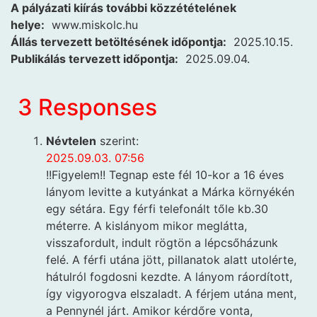
A pályázati kiírás további közzétételének
helye:
www.miskolc.hu
Állás tervezett betöltésének időpontja:
2025.10.15.
Publikálás tervezett időpontja:
2025.09.04.
3 Responses
Névtelen
szerint:
2025.09.03. 07:56
!!Figyelem!! Tegnap este fél 10-kor a 16 éves
lányom levitte a kutyánkat a Márka környékén
egy sétára. Egy férfi telefonált tőle kb.30
méterre. A kislányom mikor meglátta,
visszafordult, indult rögtön a lépcsőházunk
felé. A férfi utána jött, pillanatok alatt utolérte,
hátulról fogdosni kezdte. A lányom ráordított,
így vigyorogva elszaladt. A férjem utána ment,
a Pennynél járt. Amikor kérdőre vonta,