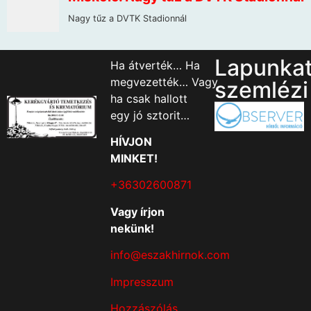
Lapunka
Ha átverték… Ha
megvezették… Vagy
szemlézi
ha csak hallott
egy jó sztorit…
HÍVJON
MINKET!
+36302600871
Vagy írjon
nekünk!
info@eszakhirnok.com
Impresszum
Hozzászólás