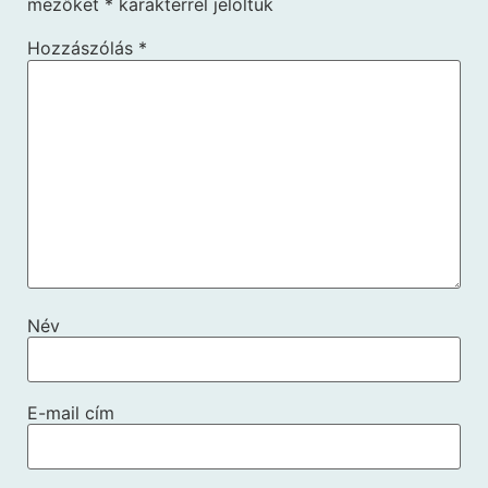
mezőket
*
karakterrel jelöltük
Hozzászólás
*
Név
E-mail cím