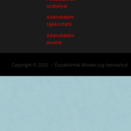
szabályai
Adatvédelmi
tájékoztató
Adatvédelmi
elveink
Copyright © 2020. – Északhírnök Minden jog fenntartva!