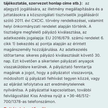
tájékoztatás, szervezet honlap címe stb.):
az
aljegyző jogállására, az illetmény megállapítására és a
juttatásokra a közszolgálati tisztviselők jogállásáról
szóló 2011. évi CXCIC. törvény rendelkezései, valamint
helyi önkormányzati rendelet alapján történik. A
tisztségre megfelelő pályázó kiválasztása, az
adatkezelés jogalapja: EU 2016/679. számú rendelet 6.
cikk 1) bekezdés a) pontja alapján az érintett
magánszemély hozzájárulása. Az adatkezelés
időtartama: sikeres pályázó kiválasztását követő 30.
nap. Ezt követően a sikertelen pályázati anyagok
visszaküldésre kerülnek. A pályáztató fenntartja
magának a jogot, hogy a pályázatot visszavonja,
módosított új pályázati felhívást tegyen közzé, vagy
az eljárást lefolytatva azt eredménytelennek
nyilvánítsa. A pályázattal kapcsolatban, további
felvilágosítást Kiss Andrea nyújt a +36-46/512-
700/1378-as telefonszámon.