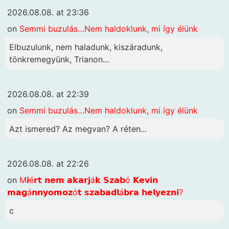
2026.08.08. at 23:36
on
Semmi buzulás…Nem haldoklunk, mi így élünk
Elbuzulunk, nem haladunk, kiszáradunk,
tönkremegyünk, Trianon...
2026.08.08. at 22:39
on
Semmi buzulás…Nem haldoklunk, mi így élünk
Azt ismered? Az megvan? A réten...
2026.08.08. at 22:26
on
M𝗶é𝗿𝘁 𝗻𝗲𝗺 𝗮𝗸𝗮𝗿𝗷á𝗸 𝗦𝘇𝗮𝗯ó 𝗞𝗲𝘃𝗶𝗻
𝗺𝗮𝗴á𝗻𝗻𝘆𝗼𝗺𝗼𝘇ó𝘁 𝘀𝘇𝗮𝗯𝗮𝗱𝗹á𝗯𝗿𝗮 𝗵𝗲𝗹𝘆𝗲𝘇𝗻𝗶?
c