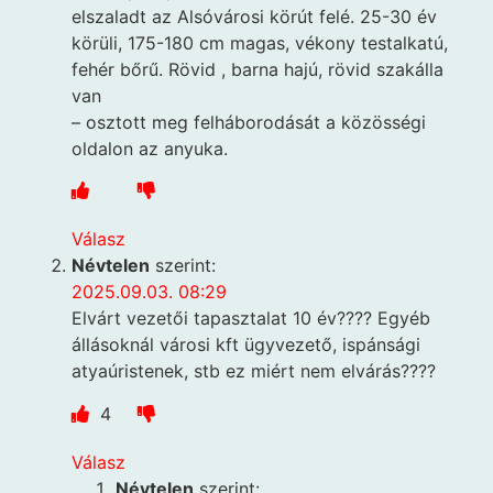
elszaladt az Alsóvárosi körút felé. 25-30 év
körüli, 175-180 cm magas, vékony testalkatú,
fehér bőrű. Rövid , barna hajú, rövid szakálla
van
– osztott meg felháborodását a közösségi
oldalon az anyuka.
Válasz
Névtelen
szerint:
2025.09.03. 08:29
Elvárt vezetői tapasztalat 10 év???? Egyéb
állásoknál városi kft ügyvezető, ispánsági
atyaúristenek, stb ez miért nem elvárás????
4
Válasz
Névtelen
szerint: