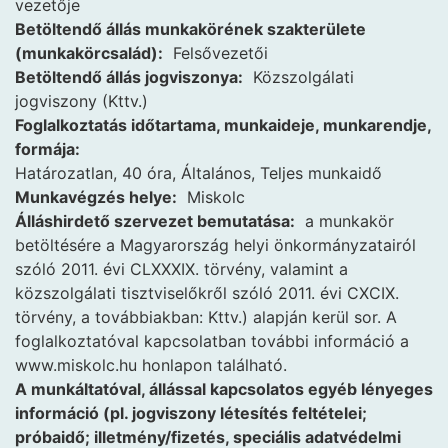
vezetője
Betöltendő állás munkakörének szakterülete
(munkakörcsalád):
Felsővezetői
Betöltendő állás jogviszonya:
Közszolgálati
jogviszony (Kttv.)
Foglalkoztatás időtartama, munkaideje, munkarendje,
formája:
Határozatlan, 40 óra, Általános, Teljes munkaidő
Munkavégzés helye:
Miskolc
Álláshirdető szervezet bemutatása:
a munkakör
betöltésére a Magyarország helyi önkormányzatairól
szóló 2011. évi CLXXXIX. törvény, valamint a
közszolgálati tisztviselőkről szóló 2011. évi CXCIX.
törvény, a továbbiakban: Kttv.) alapján kerül sor. A
foglalkoztatóval kapcsolatban további információ a
www.miskolc.hu honlapon található.
A munkáltatóval, állással kapcsolatos egyéb lényeges
információ (pl. jogviszony létesítés feltételei;
próbaidő; illetmény/fizetés, speciális adatvédelmi