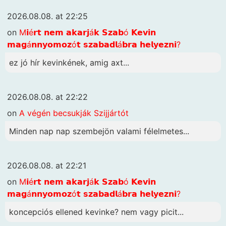
2026.08.08. at 22:25
on
M𝗶é𝗿𝘁 𝗻𝗲𝗺 𝗮𝗸𝗮𝗿𝗷á𝗸 𝗦𝘇𝗮𝗯ó 𝗞𝗲𝘃𝗶𝗻
𝗺𝗮𝗴á𝗻𝗻𝘆𝗼𝗺𝗼𝘇ó𝘁 𝘀𝘇𝗮𝗯𝗮𝗱𝗹á𝗯𝗿𝗮 𝗵𝗲𝗹𝘆𝗲𝘇𝗻𝗶?
ez jó hír kevinkének, amig axt...
2026.08.08. at 22:22
on
A végén becsukják Szijjártót
Minden nap nap szembejön valami félelmetes...
2026.08.08. at 22:21
on
M𝗶é𝗿𝘁 𝗻𝗲𝗺 𝗮𝗸𝗮𝗿𝗷á𝗸 𝗦𝘇𝗮𝗯ó 𝗞𝗲𝘃𝗶𝗻
𝗺𝗮𝗴á𝗻𝗻𝘆𝗼𝗺𝗼𝘇ó𝘁 𝘀𝘇𝗮𝗯𝗮𝗱𝗹á𝗯𝗿𝗮 𝗵𝗲𝗹𝘆𝗲𝘇𝗻𝗶?
koncepciós ellened kevinke? nem vagy picit...