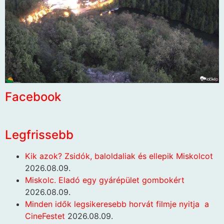
Facebook
Legfrissebb
Kik azok? Zsidók, baloldaliak és ellepik Miskolcot
2026.08.09.
Miskolc. Eladó egy gyárépület gombokért
2026.08.09.
Minden idők legsikeresebb horvát filmje nyitja a
CineFestet
2026.08.09.