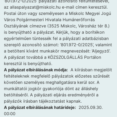
‘801.972-0/2025’ pályázati azonosító feltüntetésével,
az allaspalyazat@miskolc.hu e-mail címen keresztül.
Postai úton vagy személyesen a Miskolc Megyei Jogú
Város Polgármesteri Hivatala Humánerőforrás
Osztályának címezve (3525 Miskolc, Városház tér 8.)
is benyújtható a pályázat. Kérjük, hogy a borítékon
egyértelműen tüntessék fel a pályázati adatbázisban
szereplő azonosító számot: ‘801.972-0/2025’, valamint
a betölteni kívánt munkakör megnevezését: ‘Aljegyző’.
A pályázat továbbá a KÖZSZOLGÁLLÁS Portálon
keresztül is benyújtható.
A pályázat elbírálásának módja:
A kiírásban megjelölt
feltételeknek megfelelő pályázatok előzetes szűrését
követően személyes meghallgatásra kerül sor. A
munkáltatói jogkör gyakorlója dönt az álláshely
betöltéséről. A pályázati eljárás eredményéről a
pályázók írásban tájékoztatást kapnak.
A pályázat elbírálásának határideje:
2025.09.30.
00:00