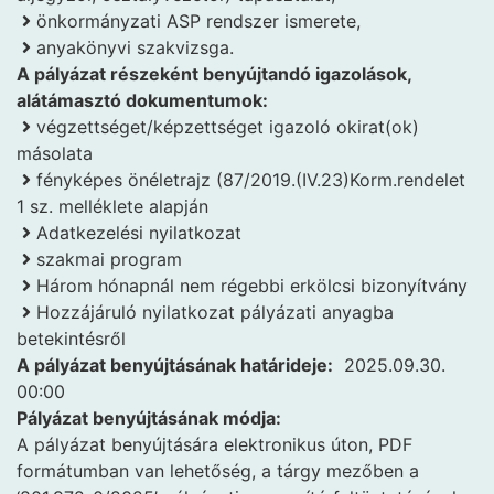
önkormányzati ASP rendszer ismerete,
anyakönyvi szakvizsga.
A pályázat részeként benyújtandó igazolások,
alátámasztó dokumentumok:
végzettséget/képzettséget igazoló okirat(ok)
másolata
fényképes önéletrajz (87/2019.(IV.23)Korm.rendelet
1 sz. melléklete alapján
Adatkezelési nyilatkozat
szakmai program
Három hónapnál nem régebbi erkölcsi bizonyítvány
Hozzájáruló nyilatkozat pályázati anyagba
betekintésről
A pályázat benyújtásának határideje:
2025.09.30.
00:00
Pályázat benyújtásának módja:
A pályázat benyújtására elektronikus úton, PDF
formátumban van lehetőség, a tárgy mezőben a