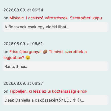
2026.08.09. at 06:54
on
Miskolc. Lecsúszó városrészek. Szentpéteri kapu
A fidesznek csak egy vidéki libát...
2026.08.09. at 06:51
on
Friss újburgonya! 🥔 Ti mivel szeretitek a
legjobban? 😊
Rántott hús.
2026.08.09. at 06:27
on
Tippeljen, ki lesz az új köztársasági elnök
Deák Daniella a dákószakértő? LOL :):-))...