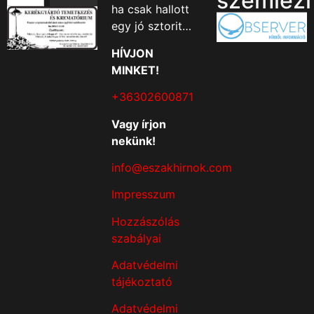
szemlézi
ha csak hallott
egy jó sztorit…
HÍVJON
MINKET!
+36302600871
Vagy írjon
nekünk!
info@eszakhirnok.com
Impresszum
Hozzászólás
szabályai
Adatvédelmi
tájékoztató
Adatvédelmi