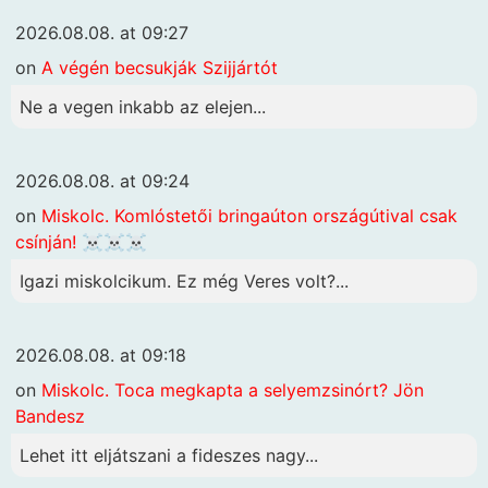
2026.08.08. at 09:27
on
A végén becsukják Szijjártót
Ne a vegen inkabb az elejen...
2026.08.08. at 09:24
on
Miskolc. Komlóstetői bringaúton országútival csak
csínján! ☠️☠️☠️
Igazi miskolcikum. Ez még Veres volt?...
2026.08.08. at 09:18
on
Miskolc. Toca megkapta a selyemzsinórt? Jön
Bandesz
Lehet itt eljátszani a fideszes nagy...