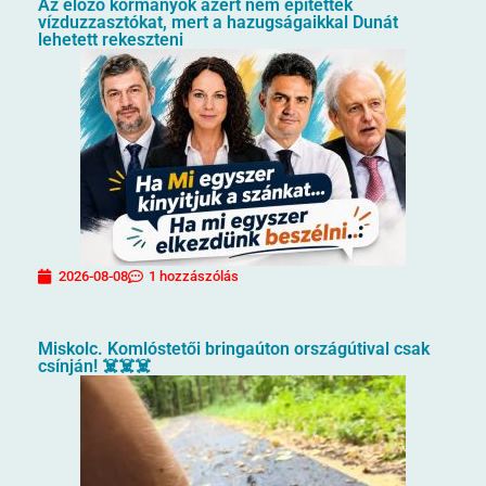
Az előző kormányok azért nem építettek
vízduzzasztókat, mert a hazugságaikkal Dunát
lehetett rekeszteni
2026-08-08
1 hozzászólás
Miskolc. Komlóstetői bringaúton országútival csak
csínján! ☠️☠️☠️