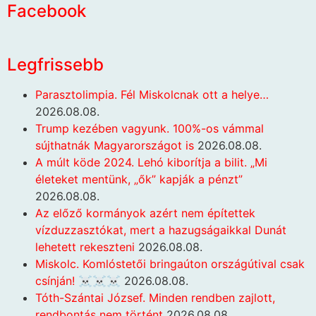
Facebook
Legfrissebb
Parasztolimpia. Fél Miskolcnak ott a helye…
2026.08.08.
Trump kezében vagyunk. 100%-os vámmal
sújthatnák Magyarországot is
2026.08.08.
A múlt köde 2024. Lehó kiborítja a bilit. „Mi
életeket mentünk, „ők” kapják a pénzt”
2026.08.08.
Az előző kormányok azért nem építettek
vízduzzasztókat, mert a hazugságaikkal Dunát
lehetett rekeszteni
2026.08.08.
Miskolc. Komlóstetői bringaúton országútival csak
csínján! ☠️☠️☠️
2026.08.08.
Tóth-Szántai József. Minden rendben zajlott,
rendbontás nem történt
2026.08.08.