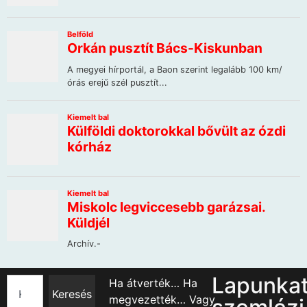
Lapunka
Ha átverték… Ha
Keresés
megvezették… Vagy