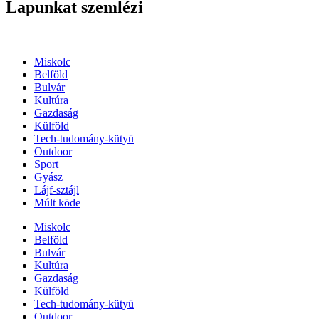
Lapunkat szemlézi
Miskolc
Belföld
Bulvár
Kultúra
Gazdaság
Külföld
Tech-tudomány-kütyü
Outdoor
Sport
Gyász
Lájf-sztájl
Múlt köde
Miskolc
Belföld
Bulvár
Kultúra
Gazdaság
Külföld
Tech-tudomány-kütyü
Outdoor