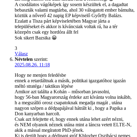
A csodálatos vágóképek így sosem készültek el, a dagadtat
bebaszták valami magtárba, ahol 30 válogatott ember bámulta,
köztük a nőverő 42 napig EP képviselő Győrffy Balázs.
Ezalatt a Tisza párt képviseletében Magyar járta a
településeket és akkor is kíváncsiak voltak rá, ha a tér
közepén csak egy hordóra állt fel
Sok sikert Bazsika 😀
3
Válasz
Névtelen
szerint:
2025.08.26. 11:18
Hogy ne menjen feledésbe
ennek a retardáltnak a másik, politikai igazgatóhoz igazán
méltó stratéga / taktikus lépése
Amikor azt találta a Kohán – műsorban javasolni,
hogy 56-ban Magyarország érdeke azt kívánta volna inkább,
h a megszálló orosz csapatoknak megadja magát , utána
nagyon szépen a dédpapájával hátrált ki , hogy a Papika a
Don kanyarban harcolt.
Csak azt felejtette el, hogy ennek utána lehet azért nézni,
és NEM olyanok néznek utána mint a láncra vetett ELTE-N,
akik a mással megíratott PhD-jének.
Ki is derült hogy a dédipapi gróf Khloyber Oszibácsi nemes