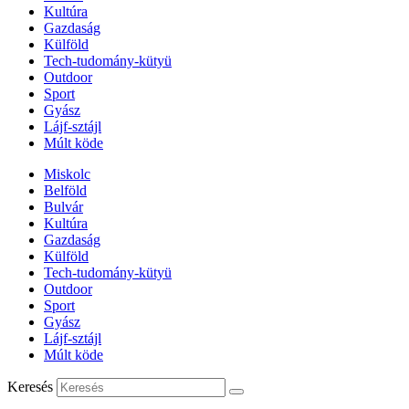
Kultúra
Gazdaság
Külföld
Tech-tudomány-kütyü
Outdoor
Sport
Gyász
Lájf-sztájl
Múlt köde
Miskolc
Belföld
Bulvár
Kultúra
Gazdaság
Külföld
Tech-tudomány-kütyü
Outdoor
Sport
Gyász
Lájf-sztájl
Múlt köde
Keresés