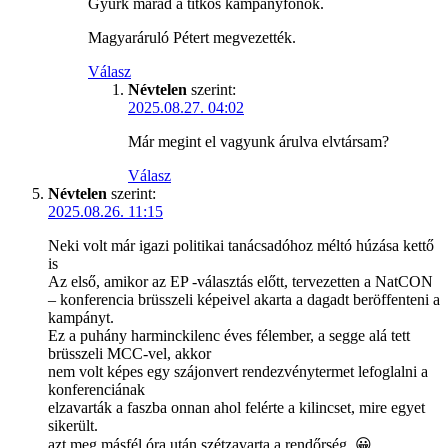
Gyürk marad a titkos kampányfőnök.
Magyaráruló Pétert megvezették.
Válasz
Névtelen
szerint:
2025.08.27. 04:02
Már megint el vagyunk árulva elvtársam?
Válasz
Névtelen
szerint:
2025.08.26. 11:15
Neki volt már igazi politikai tanácsadóhoz méltó húzása kettő
is
Az első, amikor az EP -választás előtt, tervezetten a NatCON
– konferencia brüsszeli képeivel akarta a dagadt beröffenteni a
kampányt.
Ez a puhány harminckilenc éves félember, a segge alá tett
brüsszeli MCC-vel, akkor
nem volt képes egy szájonvert rendezvénytermet lefoglalni a
konferenciának
elzavarták a faszba onnan ahol felérte a kilincset, mire egyet
sikerült.
azt meg másfél óra után szétzavarta a rendőrség. 😀