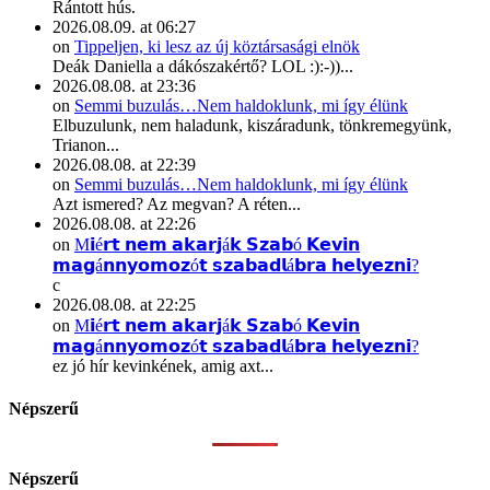
Rántott hús.
2026.08.09. at 06:27
on
Tippeljen, ki lesz az új köztársasági elnök
Deák Daniella a dákószakértő? LOL :):-))...
2026.08.08. at 23:36
on
Semmi buzulás…Nem haldoklunk, mi így élünk
Elbuzulunk, nem haladunk, kiszáradunk, tönkremegyünk,
Trianon...
2026.08.08. at 22:39
on
Semmi buzulás…Nem haldoklunk, mi így élünk
Azt ismered? Az megvan? A réten...
2026.08.08. at 22:26
on
M𝗶é𝗿𝘁 𝗻𝗲𝗺 𝗮𝗸𝗮𝗿𝗷á𝗸 𝗦𝘇𝗮𝗯ó 𝗞𝗲𝘃𝗶𝗻
𝗺𝗮𝗴á𝗻𝗻𝘆𝗼𝗺𝗼𝘇ó𝘁 𝘀𝘇𝗮𝗯𝗮𝗱𝗹á𝗯𝗿𝗮 𝗵𝗲𝗹𝘆𝗲𝘇𝗻𝗶?
c
2026.08.08. at 22:25
on
M𝗶é𝗿𝘁 𝗻𝗲𝗺 𝗮𝗸𝗮𝗿𝗷á𝗸 𝗦𝘇𝗮𝗯ó 𝗞𝗲𝘃𝗶𝗻
𝗺𝗮𝗴á𝗻𝗻𝘆𝗼𝗺𝗼𝘇ó𝘁 𝘀𝘇𝗮𝗯𝗮𝗱𝗹á𝗯𝗿𝗮 𝗵𝗲𝗹𝘆𝗲𝘇𝗻𝗶?
ez jó hír kevinkének, amig axt...
Népszerű
Népszerű