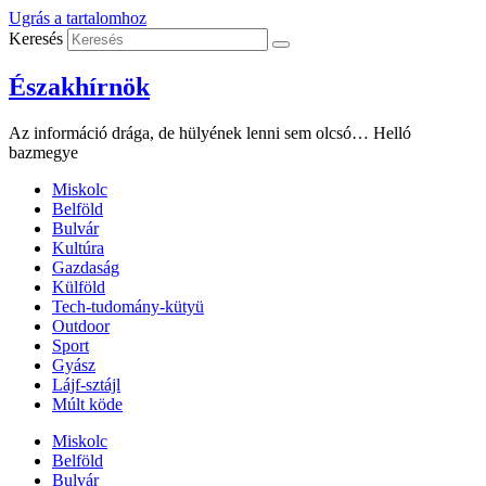
Ugrás a tartalomhoz
Keresés
Északhírnök
Az információ drága, de hülyének lenni sem olcsó… Helló
bazmegye
Miskolc
Belföld
Bulvár
Kultúra
Gazdaság
Külföld
Tech-tudomány-kütyü
Outdoor
Sport
Gyász
Lájf-sztájl
Múlt köde
Miskolc
Belföld
Bulvár