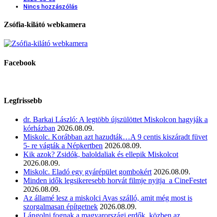
Nincs hozzászólás
Zsófia-kilátó webkamera
Facebook
Legfrissebb
dr. Barkai László: A legtöbb újszülöttet Miskolcon hagyják a
kórházban
2026.08.09.
Miskolc. Korábban azt hazudták…A 9 centis kiszáradt füvet
5- re vágták a Népkertben
2026.08.09.
Kik azok? Zsidók, baloldaliak és ellepik Miskolcot
2026.08.09.
Miskolc. Eladó egy gyárépület gombokért
2026.08.09.
Minden idők legsikeresebb horvát filmje nyitja a CineFestet
2026.08.09.
Az államé lesz a miskolci Avas szálló, amit még most is
szorgalmasan építgetnek
2026.08.09.
Lángolni fognak a magyarországi erdők, közben az