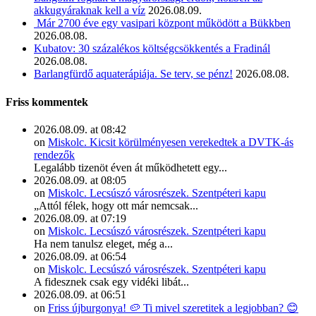
akkugyáraknak kell a víz
2026.08.09.
Már 2700 éve egy vasipari központ működött a Bükkben
2026.08.08.
Kubatov: 30 százalékos költségcsökkentés a Fradinál
2026.08.08.
Barlangfürdő aquaterápiája. Se terv, se pénz!
2026.08.08.
Friss kommentek
2026.08.09. at 08:42
on
Miskolc. Kicsit körülményesen verekedtek a DVTK-ás
rendezők
Legalább tizenöt éven át működhetett egy...
2026.08.09. at 08:05
on
Miskolc. Lecsúszó városrészek. Szentpéteri kapu
„Attól félek, hogy ott már nemcsak...
2026.08.09. at 07:19
on
Miskolc. Lecsúszó városrészek. Szentpéteri kapu
Ha nem tanulsz eleget, még a...
2026.08.09. at 06:54
on
Miskolc. Lecsúszó városrészek. Szentpéteri kapu
A fidesznek csak egy vidéki libát...
2026.08.09. at 06:51
on
Friss újburgonya! 🥔 Ti mivel szeretitek a legjobban? 😊