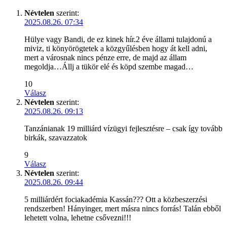
Névtelen
szerint:
2025.08.26. 07:34
Hülye vagy Bandi, de ez kinek hír.2 éve állami tulajdonú a
miviz, ti könyörögtetek a közgyűlésben hogy át kell adni,
mert a városnak nincs pénze erre, de majd az állam
megoldja…Állj a tükör elé és köpd szembe magad…
10
Válasz
Névtelen
szerint:
2025.08.26. 09:13
Tanzánianak 19 milliárd vízügyi fejlesztésre – csak így tovább
birkák, szavazzatok
9
Válasz
Névtelen
szerint:
2025.08.26. 09:44
5 milliárdért fociakadémia Kassán??? Ott a közbeszerzési
rendszerben! Hányinger, mert másra nincs forrás! Talán ebből
lehetett volna, lehetne csővezni!!!