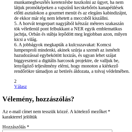
munkamegbeszélés keretezésbe tuszkolni az ügyet, ha nem
látjuk promóképeken a vajszínű kecskebőrös kanapéülések
előtti asztalokon a gourmet menüt és az elegáns kabindizájnt,
de ekkor már rég nem lehetett a meccsből kiszállni.
5. A horvát tengerpart nagyjából kétszáz méteres szakaszán
tök véletlenül pont felbukkant a NER egyik emblematikus
jachtja, Orbán és stábja lepődött meg legjobban azon, milyen
kicsi a világ.
6. A jobbágyok megkapták a kulcsszavakat: Komcsi
lumpenproli mindenki, akinek szúrja a szemét az ismételt
hazudozással egybekötött luxizás, és ugyan lehet szájat
biggyeszteni a digitális harcosok projektre, de valljuk be,
lenyűgöző teljesítmény elérni, hogy monoton a kiérkező
rendőrökre támadjon az betörés áldozata, a tolvaj védelmében.
2
Válasz
Vélemény, hozzászólás?
Az e-mail címet nem tesszük közzé.
A kötelező mezőket
*
karakterrel jelöltük
Hozzászólás
*