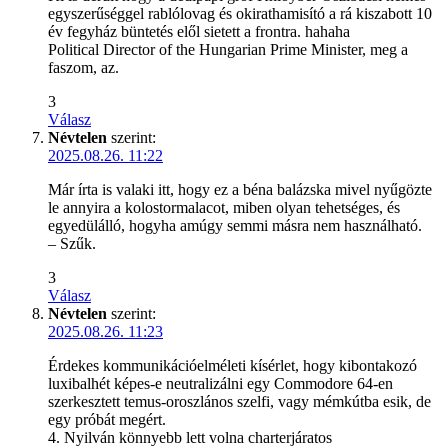
egyszerűséggel rablólovag és okirathamisító a rá kiszabott 10
év fegyház büntetés elől sietett a frontra. hahaha
Political Director of the Hungarian Prime Minister, meg a
faszom, az.
3
Válasz
Névtelen
szerint:
2025.08.26. 11:22
Már írta is valaki itt, hogy ez a béna balázska mivel nyűgözte
le annyira a kolostormalacot, miben olyan tehetséges, és
egyedülálló, hogyha amúgy semmi másra nem használható.
– Szűk.
3
Válasz
Névtelen
szerint:
2025.08.26. 11:23
Érdekes kommunikációelméleti kísérlet, hogy kibontakozó
luxibalhét képes-e neutralizálni egy Commodore 64-en
szerkesztett temus-oroszlános szelfi, vagy mémkútba esik, de
egy próbát megért.
4. Nyilván könnyebb lett volna charterjáratos