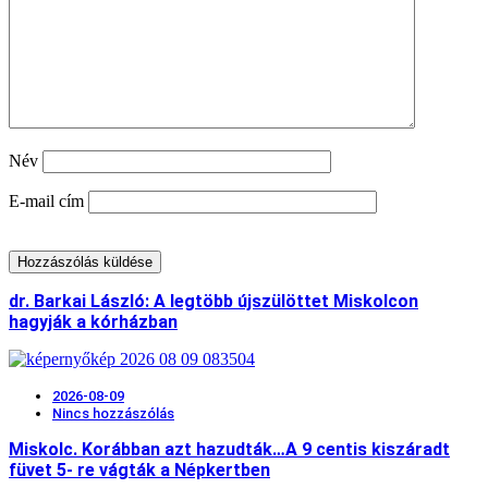
Név
E-mail cím
dr. Barkai László: A legtöbb újszülöttet Miskolcon
hagyják a kórházban
2026-08-09
Nincs hozzászólás
Miskolc. Korábban azt hazudták…A 9 centis kiszáradt
füvet 5- re vágták a Népkertben