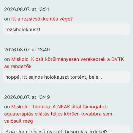
2026.08.07. at 13:51
on
Itt a rezsicsökkentés vége?
rezsiholokauszt
2026.08.07. at 13:49
on
Miskolc. Kicsit körülményesen verekedtek a DVTK-
ás rendezők
hoppá, itt sajnos holokauszt történt, bele...
2026.08.07. at 13:49
on
Miskolc- Tapolca. A NEAK által támogatott
aquaterápiás ellátás teljes körűen továbbra sem
valósult meg
Szia Uram! Óccsó övezeti besorolás érdekel?...