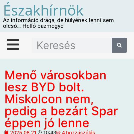
Északhírnök
Az információ drága, de hülyének lenni sem
olcsó… Helló bazmegye
Menő városokban
lesz BYD bolt.
Miskolcon nem,
pedig a bezárt Spar
éppen jó lenne
2025.08.21.
10:43
4 hozzászólás