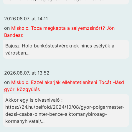
2026.08.07. at 14:11
on
Miskolc. Toca megkapta a selyemzsinórt? Jön
Bandesz
Bajusz-Holo bunkóstestvéreknek nincs esélyük a
vàrosban...
2026.08.07. at 13:52
on
Miskolc. Ezzel akarják ellehetetleníteni Tocát -lásd
győri közgyűlés
Akkor egy is olvasnivaló :
https://24.hu/belfold/2024/10/08/gyor-polgarmester-
dezsi-csaba-pinter-bence-alktomanybirosag-
kormanyhivatal/...