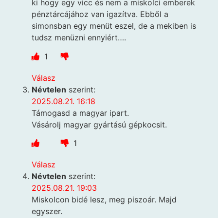
ki hogy egy vicc és nem a miskolci emberek
pénztárcájához van igazítva. Ebből a
simonsban egy menüt eszel, de a mekiben is
tudsz menüzni ennyiért….
1
Válasz
Névtelen
szerint:
2025.08.21. 16:18
Támogasd a magyar ipart.
Vásárolj magyar gyártású gépkocsit.
1
Válasz
Névtelen
szerint:
2025.08.21. 19:03
Miskolcon bidé lesz, meg piszoár. Majd
egyszer.