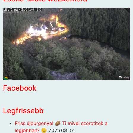
Facebook
Legfrissebb
Friss újburgonya! 🥔 Ti mivel szeretitek a
legjobban? 😊
2026.08.07.