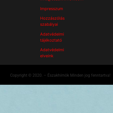
Impresszum
Hozzászólás
szabályai
Adatvédelmi
tájékoztató
Adatvédelmi
elveink
Copyright © 2020. – Északhírnök Minden jog fenntartva!