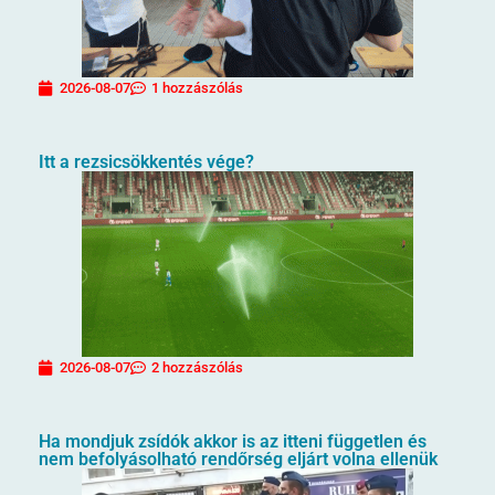
2026-08-07
1 hozzászólás
Itt a rezsicsökkentés vége?
2026-08-07
2 hozzászólás
Ha mondjuk zsídók akkor is az itteni független és
nem befolyásolható rendőrség eljárt volna ellenük