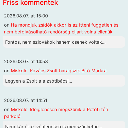
Friss kommentek
2026.08.07. at 15:00
on
Ha mondjuk zsídók akkor is az itteni független és
nem befolyásolható rendőrség eljárt volna ellenük
Fontos, nem szlovákok hanem csehek voltak....
2026.08.07. at 14:58
on
Miskolc. Kovács Zsolt haragszik Bíró Márkra
Legyen a Zsolt a a zsótibácsi...
2026.08.07. at 14:51
on
Miskolc. Ideiglenesen megszűnik a Petőfi téri
parkoló
Nem kár érte, véglegesen is megszűnhetne...