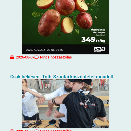
2026-08-07
Nincs hozzászólás
Csak békésen. Tóth-Szántai köszöntetet mondott