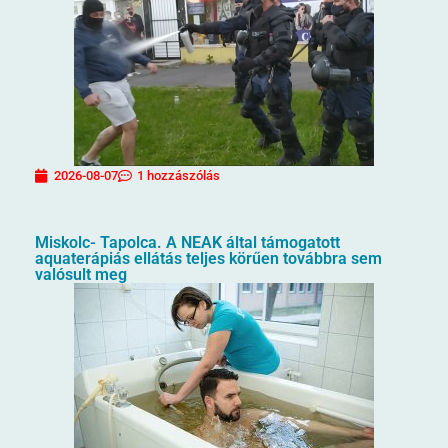
2026-08-07
1 hozzászólás
Miskolc- Tapolca. A NEAK által támogatott
aquaterápiás ellátás teljes körűen továbbra sem
valósult meg