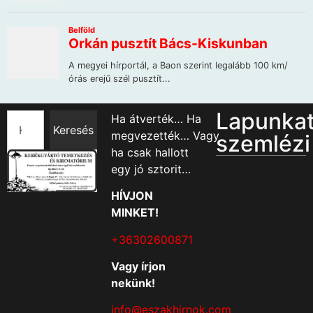
Lapunka
Ha átverték… Ha
Keresés
megvezették… Vagy
szemlézi
ha csak hallott
egy jó sztorit…
HÍVJON
MINKET!
+36302600871
Vagy írjon
nekünk!
info@eszakhirnok.com