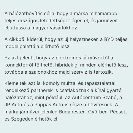
A hálózatbővítés célja, hogy a márka mihamarabb
teljes országos lefedettséget érjen el, és járműveit
eljuttassa a magyar vásárlókhoz.
A cikkből kiderül, hogy az új helyszíneken a BYD teljes
modellpalettája elérhető lesz.
Ez azt jelenti, hogy az elektromos járművektől a
konnektorról tölthető, hibridekig, minden elérhető lesz,
továbbá a szalonokhoz majd szerviz is tartozik.
Kiemelték azt is, komoly múlttal és tapasztalattal
rendelkező partnerek is csatlakoznak a kínai gyártó
hálózatához, mint például: az Autócentrum Szabó, a
JP Auto és a Pappas Auto is része a bővítésnek. A
márka járművei jelenleg Budapesten, Győrben, Pécsett
és Szegeden érhetők el.