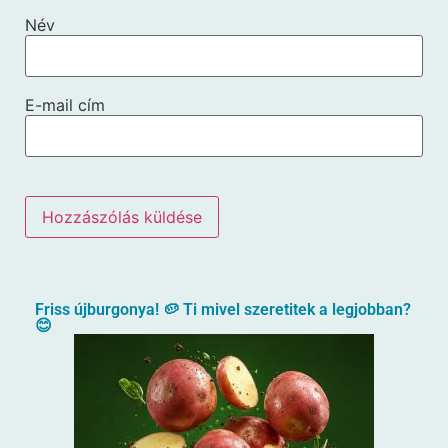
Név
E-mail cím
Friss újburgonya! 🥔 Ti mivel szeretitek a legjobban?
😊