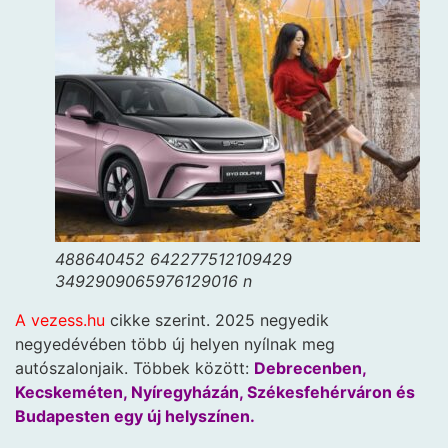
488640452 642277512109429
3492909065976129016 n
A vezess.hu
cikke szerint. 2025 negyedik
negyedévében több új helyen nyílnak meg
autószalonjaik. Többek között:
Debrecenben,
Kecskeméten, Nyíregyházán, Székesfehérváron és
Budapesten egy új helyszínen.