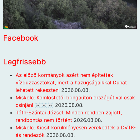
Facebook
Legfrissebb
Az előző kormányok azért nem építettek
vízduzzasztókat, mert a hazugságaikkal Dunát
lehetett rekeszteni
2026.08.08.
Miskolc. Komlóstetői bringaúton országútival csak
csínján! ☠️☠️☠️
2026.08.08.
Tóth-Szántai József. Minden rendben zajlott,
rendbontás nem történt
2026.08.08.
Miskolc. Kicsit körülményesen verekedtek a DVTK-
ás rendezők
2026.08.08.