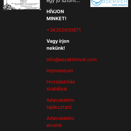
egy jó sztorit…
HÍVJON
MINKET!
+36302600871
Vagy írjon
nekünk!
info@eszakhirnok.com
Impresszum
Hozzászólás
szabályai
Adatvédelmi
tájékoztató
Adatvédelmi
elveink