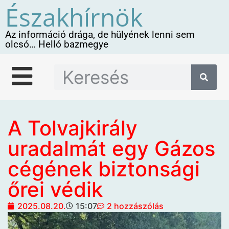
Északhírnök
Az információ drága, de hülyének lenni sem
olcsó… Helló bazmegye
A Tolvajkirály
uradalmát egy Gázos
cégének biztonsági
őrei védik
2025.08.20.
15:07
2 hozzászólás