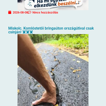
2026-08-08
Nincs hozzászólás
Miskolc. Komlóstetői bringaúton országútival csak
csínján! ☠️☠️☠️