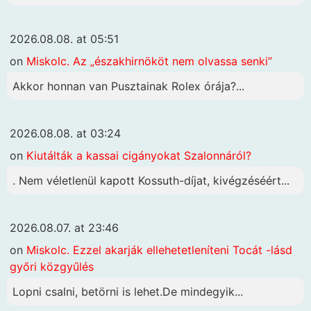
2026.08.08. at 05:51
on
Miskolc. Az „északhirnököt nem olvassa senki”
Akkor honnan van Pusztainak Rolex órája?...
2026.08.08. at 03:24
on
Kiutálták a kassai cigányokat Szalonnáról?
. Nem véletlenül kapott Kossuth-díjat, kivégzéséért...
2026.08.07. at 23:46
on
Miskolc. Ezzel akarják ellehetetleníteni Tocát -lásd
győri közgyűlés
Lopni csalni, betörni is lehet.De mindegyik...