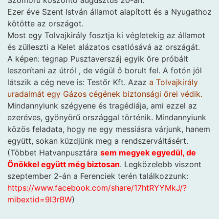
Szomorú köszöntő augusztus 20-án.
Ezer éve Szent István államot alapított és a Nyugathoz
kötötte az országot.
Most egy Tolvajkirály fosztja ki végletekig az államot
és zülleszti a Kelet alázatos csatlósává az országát.
A képen: tegnap Pusztaverszáj egyik őre próbált
leszorítani az útról , de végül ő borult fel. A fotón jól
látszik a cég neve is: Testőr Kft. Azaz
a Tolvajkirály
uradalmát egy Gázos cégének biztonsági őrei védik.
Mindannyiunk szégyene és tragédiája, ami ezzel az
ezeréves, gyönyörű országgal történik. Mindannyiunk
közös feladata, hogy ne egy messiásra várjunk, hanem
együtt, sokan küzdjünk meg a rendszerváltásért.
(Többet Hatvanpusztára
sem megyek egyedül, de
Önökkel együtt még biztosan
. Legközelebb viszont
szeptember 2-án a Ferenciek terén találkozzunk:
https://www.facebook.com/share/17htRYYMkJ/?
mibextid=9l3rBW
)