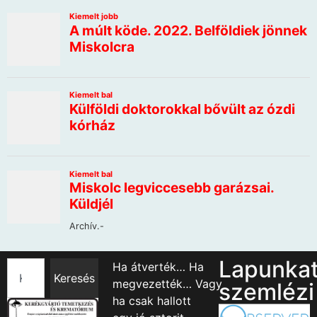
Lapunka
Ha átverték… Ha
Keresés
megvezették… Vagy
szemlézi
ha csak hallott