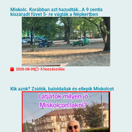
Miskolc. Korábban azt hazudták…A 9 centis
kiszáradt füvet 5- re vágták a Népkertben
2026-08-09
5 hozzászólás
Kik azok? Zsidók, baloldaliak és ellepik Miskolcot