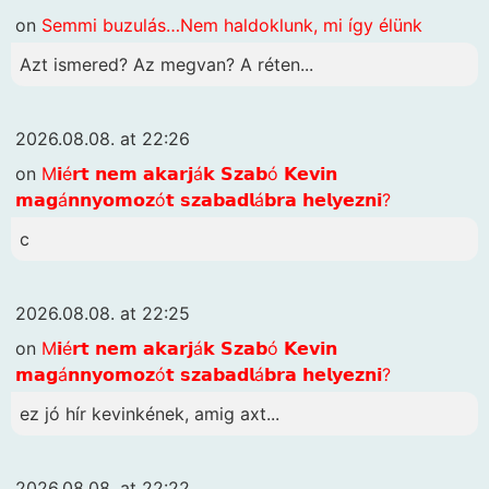
on
Semmi buzulás…Nem haldoklunk, mi így élünk
Azt ismered? Az megvan? A réten...
2026.08.08. at 22:26
on
M𝗶é𝗿𝘁 𝗻𝗲𝗺 𝗮𝗸𝗮𝗿𝗷á𝗸 𝗦𝘇𝗮𝗯ó 𝗞𝗲𝘃𝗶𝗻
𝗺𝗮𝗴á𝗻𝗻𝘆𝗼𝗺𝗼𝘇ó𝘁 𝘀𝘇𝗮𝗯𝗮𝗱𝗹á𝗯𝗿𝗮 𝗵𝗲𝗹𝘆𝗲𝘇𝗻𝗶?
c
2026.08.08. at 22:25
on
M𝗶é𝗿𝘁 𝗻𝗲𝗺 𝗮𝗸𝗮𝗿𝗷á𝗸 𝗦𝘇𝗮𝗯ó 𝗞𝗲𝘃𝗶𝗻
𝗺𝗮𝗴á𝗻𝗻𝘆𝗼𝗺𝗼𝘇ó𝘁 𝘀𝘇𝗮𝗯𝗮𝗱𝗹á𝗯𝗿𝗮 𝗵𝗲𝗹𝘆𝗲𝘇𝗻𝗶?
ez jó hír kevinkének, amig axt...
2026.08.08. at 22:22