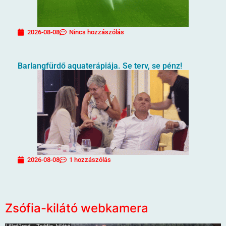
2026-08-08
Nincs hozzászólás
Barlangfürdő aquaterápiája. Se terv, se pénz!
2026-08-08
1 hozzászólás
Zsófia-kilátó webkamera