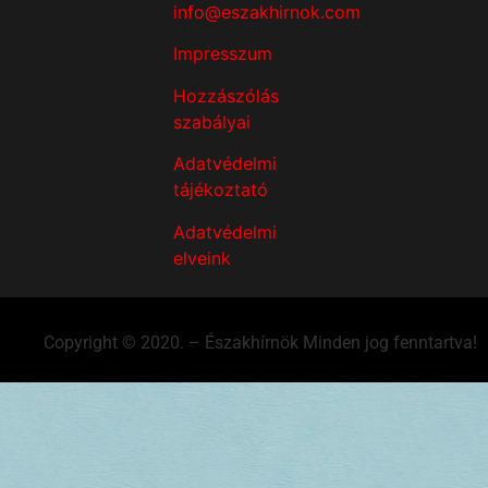
info@eszakhirnok.com
Impresszum
Hozzászólás
szabályai
Adatvédelmi
tájékoztató
Adatvédelmi
elveink
Copyright © 2020. – Északhírnök Minden jog fenntartva!