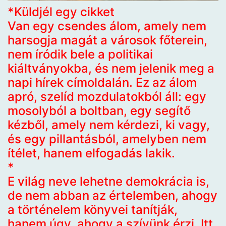
*Küldjél egy cikket
Van egy csendes álom, amely nem
harsogja magát a városok főterein,
nem íródik bele a politikai
kiáltványokba, és nem jelenik meg a
napi hírek címoldalán. Ez az álom
apró, szelíd mozdulatokból áll: egy
mosolyból a boltban, egy segítő
kézből, amely nem kérdezi, ki vagy,
és egy pillantásból, amelyben nem
ítélet, hanem elfogadás lakik.
*
E világ neve lehetne demokrácia is,
de nem abban az értelemben, ahogy
a történelem könyvei tanítják,
hanem úgy, ahogy a szívünk érzi. Itt