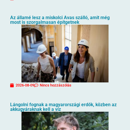
Az államé lesz a miskolci Avas szálló, amit még
most is szorgalmasan építgetnek
2026-08-09
Nincs hozzászólás
Lángolni fognak a magyarországi erdők, közben az
akkugyáraknak kell a víz