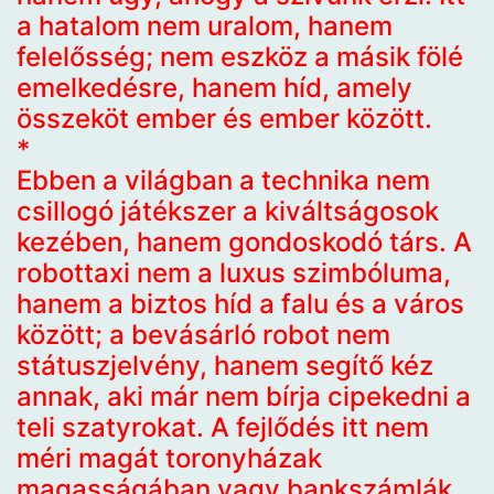
a hatalom nem uralom, hanem
felelősség; nem eszköz a másik fölé
emelkedésre, hanem híd, amely
összeköt ember és ember között.
*
Ebben a világban a technika nem
csillogó játékszer a kiváltságosok
kezében, hanem gondoskodó társ. A
robottaxi nem a luxus szimbóluma,
hanem a biztos híd a falu és a város
között; a bevásárló robot nem
státuszjelvény, hanem segítő kéz
annak, aki már nem bírja cipekedni a
teli szatyrokat. A fejlődés itt nem
méri magát toronyházak
magasságában vagy bankszámlák