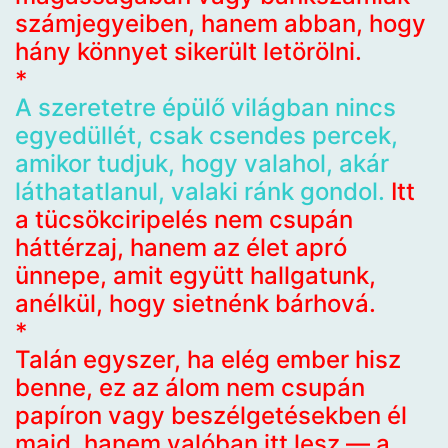
számjegyeiben, hanem abban, hogy
hány könnyet sikerült letörölni.
*
A szeretetre épülő világban nincs
egyedüllét, csak csendes percek,
amikor tudjuk, hogy valahol, akár
láthatatlanul, valaki ránk gondol.
Itt
a tücsökciripelés nem csupán
háttérzaj, hanem az élet apró
ünnepe, amit együtt hallgatunk,
anélkül, hogy sietnénk bárhová.
*
Talán egyszer, ha elég ember hisz
benne, ez az álom nem csupán
papíron vagy beszélgetésekben él
majd, hanem valóban itt lesz — a