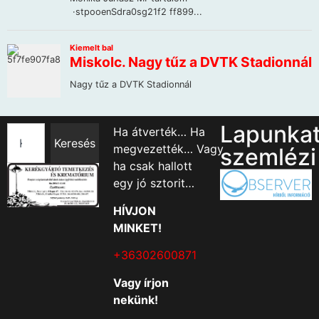
Lapunka
Ha átverték… Ha
Keresés
megvezették… Vagy
szemlézi
ha csak hallott
egy jó sztorit…
HÍVJON
MINKET!
+36302600871
Vagy írjon
nekünk!