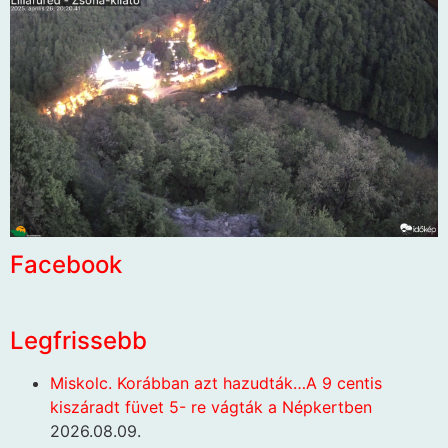
Facebook
Legfrissebb
Miskolc. Korábban azt hazudták…A 9 centis
kiszáradt füvet 5- re vágták a Népkertben
2026.08.09.