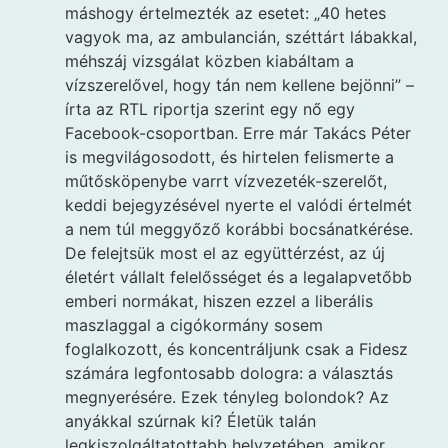
máshogy értelmezték az esetet: „40 hetes
vagyok ma, az ambulancián, széttárt lábakkal,
méhszáj vizsgálat közben kiabáltam a
vízszerelővel, hogy tán nem kellene bejönni” –
írta az RTL riportja szerint egy nő egy
Facebook-csoportban. Erre már Takács Péter
is megvilágosodott, és hirtelen felismerte a
műtősköpenybe varrt vízvezeték-szerelőt,
keddi bejegyzésével nyerte el valódi értelmét
a nem túl meggyőző korábbi bocsánatkérése.
De felejtsük most el az együttérzést, az új
életért vállalt felelősséget és a legalapvetőbb
emberi normákat, hiszen ezzel a liberális
maszlaggal a cigókormány sosem
foglalkozott, és koncentráljunk csak a Fidesz
számára legfontosabb dologra: a választás
megnyerésére. Ezek tényleg bolondok? Az
anyákkal szúrnak ki? Életük talán
legkiszolgáltatottabb helyzetében, amikor