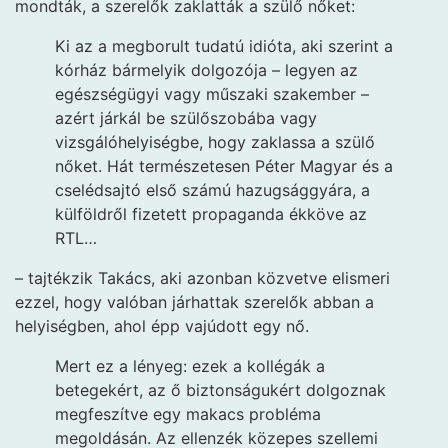
mondták, a szerelők zaklatták a szülő nőket:
Ki az a megborult tudatú idióta, aki szerint a
kórház bármelyik dolgozója – legyen az
egészségügyi vagy műszaki szakember –
azért járkál be szülőszobába vagy
vizsgálóhelyiségbe, hogy zaklassa a szülő
nőket. Hát természetesen Péter Magyar és a
cselédsajtó első számú hazugsággyára, a
külföldről fizetett propaganda ékköve az
RTL…
– tajtékzik Takács, aki azonban közvetve elismeri
ezzel, hogy valóban járhattak szerelők abban a
helyiségben, ahol épp vajúdott egy nő.
Mert ez a lényeg: ezek a kollégák a
betegekért, az ő biztonságukért dolgoznak
megfeszítve egy makacs probléma
megoldásán. Az ellenzék közepes szellemi