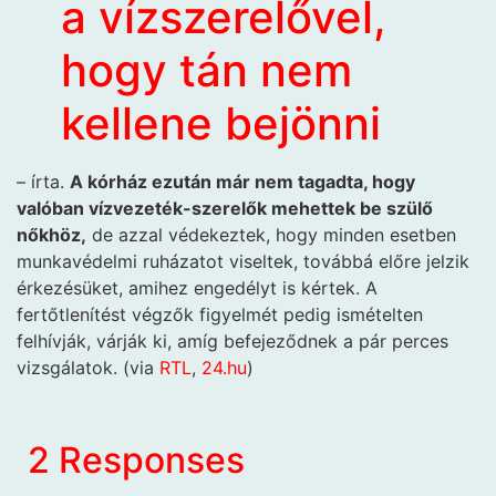
a vízszerelővel,
hogy tán nem
kellene bejönni
– írta.
A kórház ezután már nem tagadta, hogy
valóban vízvezeték-szerelők mehettek be szülő
nőkhöz,
de azzal védekeztek, hogy minden esetben
munkavédelmi ruházatot viseltek, továbbá előre jelzik
érkezésüket, amihez engedélyt is kértek. A
fertőtlenítést végzők figyelmét pedig ismételten
felhívják, várják ki, amíg befejeződnek a pár perces
vizsgálatok. (via
RTL
,
24.hu
)
2 Responses