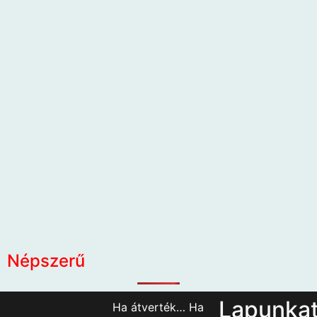
Népszerű
Lapunka
Ha átverték… Ha