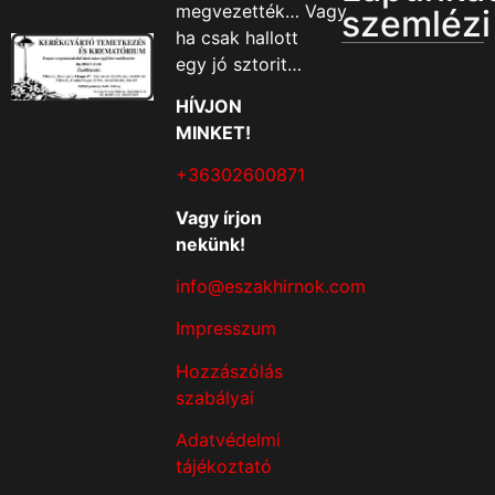
megvezették… Vagy
szemlézi
ha csak hallott
egy jó sztorit…
HÍVJON
MINKET!
+36302600871
Vagy írjon
nekünk!
info@eszakhirnok.com
Impresszum
Hozzászólás
szabályai
Adatvédelmi
tájékoztató