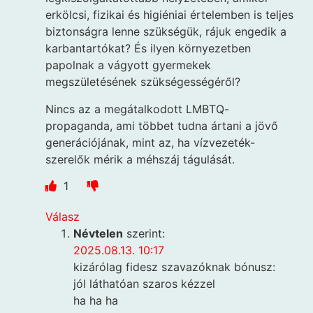
erkölcsi, fizikai és higiéniai értelemben is teljes
biztonságra lenne szükségük, rájuk engedik a
karbantartókat? És ilyen környezetben
papolnak a vágyott gyermekek
megszületésének szükségességéről?
Nincs az a megátalkodott LMBTQ-
propaganda, ami többet tudna ártani a jövő
generációjának, mint az, ha vízvezeték-
szerelők mérik a méhszáj tágulását.
1
Válasz
Névtelen
szerint:
2025.08.13. 10:17
kizárólag fidesz szavazóknak bónusz:
jól láthatóan szaros kézzel
ha ha ha