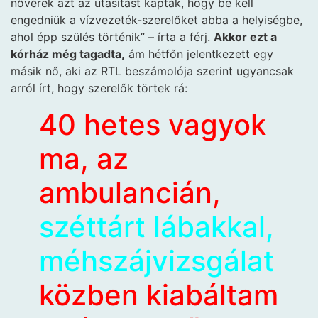
nővérek azt az utasítást kapták, hogy be kell
engedniük a vízvezeték-szerelőket abba a helyiségbe,
ahol épp szülés történik” – írta a férj.
Akkor ezt a
kórház még tagadta,
ám hétfőn jelentkezett egy
másik nő, aki az RTL beszámolója szerint ugyancsak
arról írt, hogy szerelők törtek rá:
40 hetes vagyok
ma, az
ambulancián,
széttárt lábakkal,
méhszájvizsgálat
közben kiabáltam