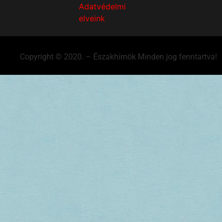
Adatvédelmi
elveink
Copyright © 2020. – Északhírnök Minden jog fenntartva!