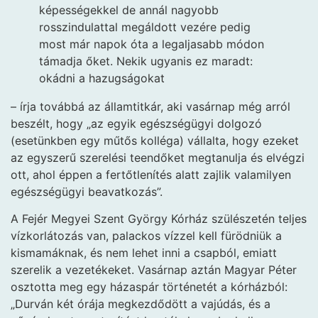
képességekkel de annál nagyobb
rosszindulattal megáldott vezére pedig
most már napok óta a legaljasabb módon
támadja őket. Nekik ugyanis ez maradt:
okádni a hazugságokat
– írja továbbá az államtitkár, aki vasárnap még arról
beszélt, hogy „az egyik egészségügyi dolgozó
(esetünkben egy műtős kolléga) vállalta, hogy ezeket
az egyszerű szerelési teendőket megtanulja és elvégzi
ott, ahol éppen a fertőtlenítés alatt zajlik valamilyen
egészségügyi beavatkozás”.
A Fejér Megyei Szent György Kórház szülészetén teljes
vízkorlátozás van, palackos vízzel kell fürödniük a
kismamáknak, és nem lehet inni a csapból, emiatt
szerelik a vezetékeket. Vasárnap aztán Magyar Péter
osztotta meg egy házaspár történetét a kórházból:
„Durván két órája megkezdődött a vajúdás, és a