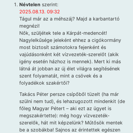
Névtelen
szerint:
2025.08.13. 09:32
Tágul már az a méhszáj? Majd a karbantartó
megnézi!
Nők, szüljétek tele a Kárpát-medencét!
Nagylelkűsége jeleként ehhez a cigókormány
most biztosít számotokra fejenként és
vajúdásonként két vízvezeték-szerelőt (akik
igény esetén házhoz is mennek). Mert ki más
látná át jobban az új élet világra segítésének
szent folyamatát, mint a csövek és a
folyadékok szakértői?
Takács Péter persze csípőből tüzelt (ha már
szülni nem tud), és lehazugozott mindenkit (de
főleg Magyar Pétert – aki ezt az ügyet is
megszakértette): még hogy vízvezeték-
szerelők, hát mit képzelünk? Műtősök mentek
be a szobákba! Sajnos az érintettek egészen