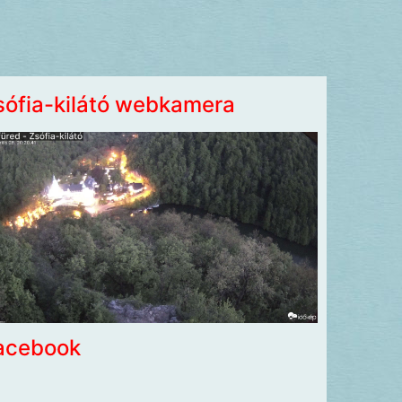
sófia-kilátó webkamera
acebook