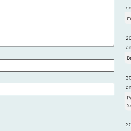
o
m
20
o
B
20
o
Pa
s
20