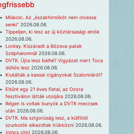
egfrissebb
Miskolc. Az „északhirnököt nem olvassa
senki”
2026.08.06.
Tippeljen, ki lesz az új köztársasági elnök
2026.08.06.
Lontay. Kiszáradt a Bózsva-patak
Széphalomnál
2026.08.06.
DVTK. Újra lesz balhé? Vigyázat mert Toca
dühös lesz
2026.08.06.
Kiutálták a kassai cigányokat Szalonnáról?
2026.08.06.
Eltűnt egy 21 éves fiatal, az Ozora
fesztiválon látták utoljára
2026.08.06.
Régen is voltak bunyók a DVTK meccsek
után
2026.08.06.
DVTK. Ma szigorúság lesz, a külföldi
szurkolók elkezdtek trükközni
2026.08.06.
(nincs cím)
2026.08.06.