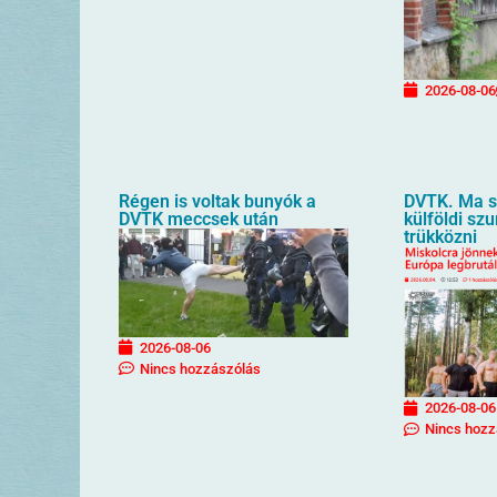
2026-08-06
Régen is voltak bunyók a
DVTK. Ma sz
DVTK meccsek után
külföldi sz
trükközni
2026-08-06
Nincs hozzászólás
2026-08-06
Nincs hozz