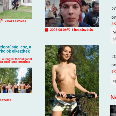
20
o
2 hozzászólás
ak
2026-08-06
1 hozzászólás
"
al
igorúság lesz, a
urkolók elkezdtek
20
o
ak
E
N
ászólás