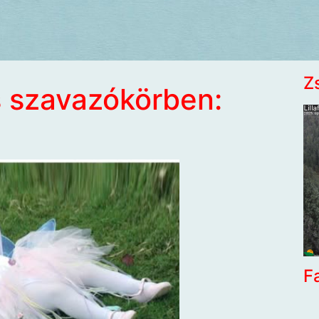
Z
s szavazókörben:
F