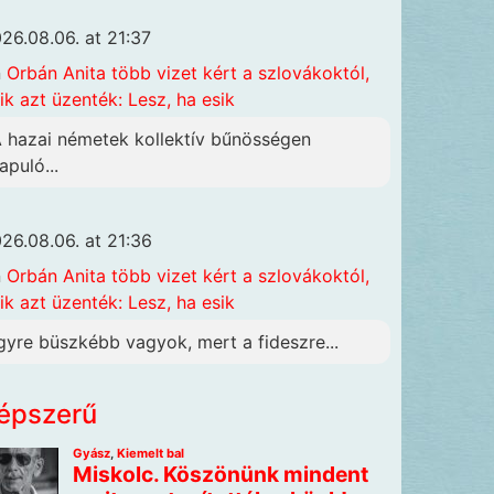
26.08.06. at 21:37
n
Orbán Anita több vizet kért a szlovákoktól,
ik azt üzenték: Lesz, ha esik
A hazai németek kollektív bűnösségen
apuló...
26.08.06. at 21:36
n
Orbán Anita több vizet kért a szlovákoktól,
ik azt üzenték: Lesz, ha esik
gyre büszkébb vagyok, mert a fideszre...
épszerű