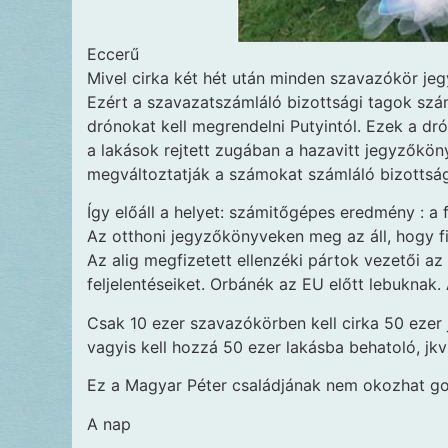
Eccerű
Mivel cirka két hét után minden szavazókör jeg
Ezért a szavazatszámláló bizottsági tagok sz
drónokat kell megrendelni Putyintól. Ezek a dró
a lakások rejtett zugában a hazavitt jegyzőkö
megváltoztatják a számokat számláló bizottsá
Így előáll a helyet: számitőgépes eredmény : a
Az otthoni jegyzőkönyveken meg az áll, hogy f
Az alig megfizetett ellenzéki pártok vezetői az 
feljelentéseiket. Orbánék az EU előtt lebuknak.
Csak 10 ezer szavazókörben kell cirka 50 ezer 
vagyis kell hozzá 50 ezer lakásba behatoló, jkv 
Ez a Magyar Péter családjának nem okozhat go
A nap