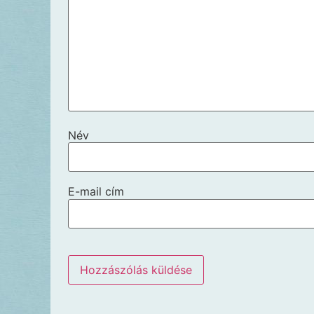
Név
E-mail cím