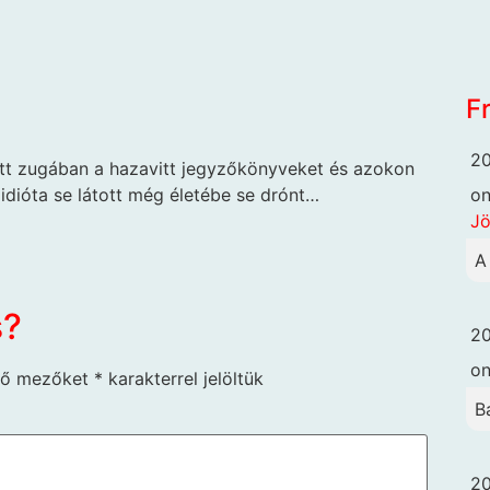
F
20
tett zugában a hazavitt jegyzőkönyveket és azokon
o
idióta se látott még életébe se drónt…
Jö
A
s?
20
o
ző mezőket
*
karakterrel jelöltük
B
20