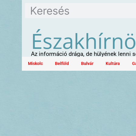
Északhírn
Az információ drága, de hülyének lenni
Miskolc
Belföld
Bulvár
Kultúra
G