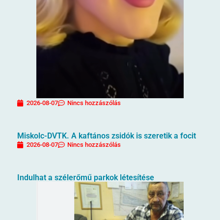
2026-08-07
Nincs hozzászólás
Miskolc-DVTK. A kaftános zsidók is szeretik a focit
2026-08-07
Nincs hozzászólás
Indulhat a szélerőmű parkok létesítése