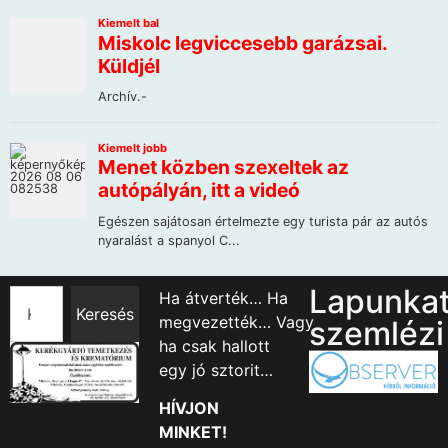
Lapunka
Ha átverték… Ha
Keresés
megvezették… Vagy
szemlézi
ha csak hallott
egy jó sztorit…
HÍVJON
MINKET!