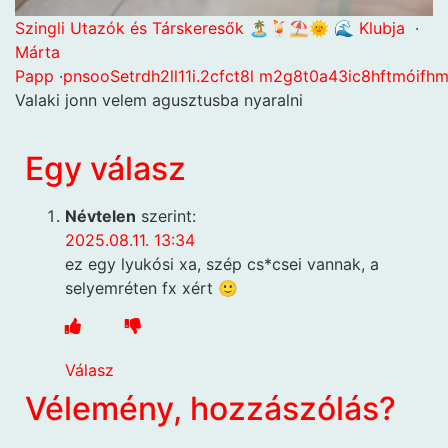
Szingli Utazók és Társkeresők 🏝️🍹⛱️🌞 🌊 Klubja
·
Márta
Papp
·
p
n
s
o
o
S
e
t
r
d
h
2
l
l
1
1
i
.
2
c
f
c
t
8
l
m
2
g
8
t
0
a
4
3
i
c
8
h
f
t
m
ó
i
f
h
Valaki jonn velem agusztusba nyaralni
Egy válasz
Névtelen
szerint:
2025.08.11. 13:34
ez egy lyukósi xa, szép cs*csei vannak, a
selyemréten fx xért 🙂
Válasz
Vélemény, hozzászólás?