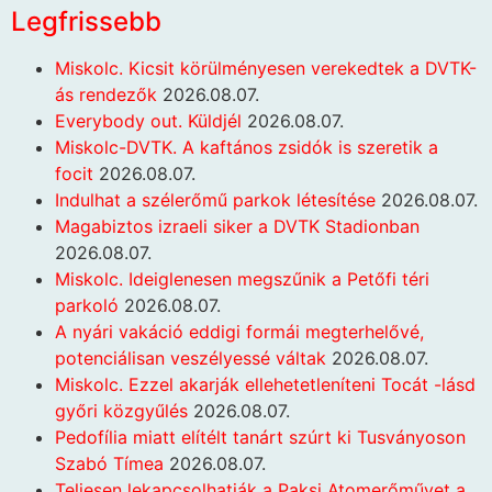
Legfrissebb
Miskolc. Kicsit körülményesen verekedtek a DVTK-
ás rendezők
2026.08.07.
Everybody out. Küldjél
2026.08.07.
Miskolc-DVTK. A kaftános zsidók is szeretik a
focit
2026.08.07.
Indulhat a szélerőmű parkok létesítése
2026.08.07.
Magabiztos izraeli siker a DVTK Stadionban
2026.08.07.
Miskolc. Ideiglenesen megszűnik a Petőfi téri
parkoló
2026.08.07.
A nyári vakáció eddigi formái megterhelővé,
potenciálisan veszélyessé váltak
2026.08.07.
Miskolc. Ezzel akarják ellehetetleníteni Tocát -lásd
győri közgyűlés
2026.08.07.
Pedofília miatt elítélt tanárt szúrt ki Tusványoson
Szabó Tímea
2026.08.07.
Teljesen lekapcsolhatják a Paksi Atomerőművet a