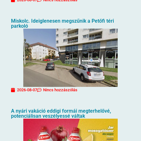
Miskolc. Ideiglenesen megszűnik a Petőfi téri
parkoló
2026-08-07
Nincs hozzászólás
A nyári vakáció eddigi formái megterhelővé,
potenciálisan veszélyessé váltak