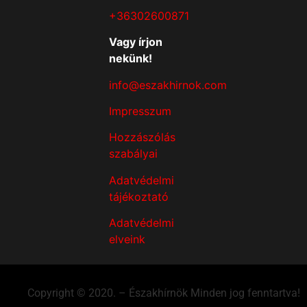
+36302600871
Vagy írjon
nekünk!
info@eszakhirnok.com
Impresszum
Hozzászólás
szabályai
Adatvédelmi
tájékoztató
Adatvédelmi
elveink
Copyright © 2020. – Északhírnök Minden jog fenntartva!