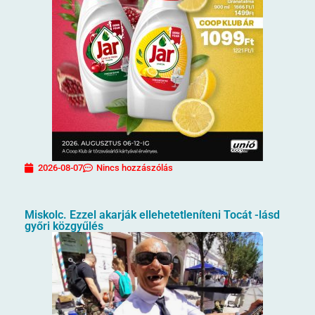
2026-08-07
Nincs hozzászólás
Miskolc. Ezzel akarják ellehetetleníteni Tocát -lásd
győri közgyűlés