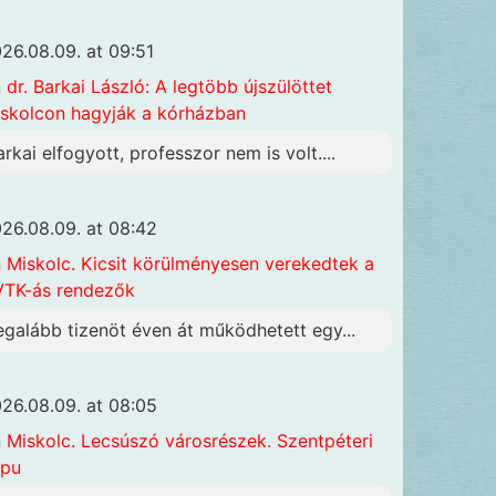
26.08.09. at 09:51
n
dr. Barkai László: A legtöbb újszülöttet
skolcon hagyják a kórházban
arkai elfogyott, professzor nem is volt....
26.08.09. at 08:42
n
Miskolc. Kicsit körülményesen verekedtek a
TK-ás rendezők
egalább tizenöt éven át működhetett egy...
26.08.09. at 08:05
n
Miskolc. Lecsúszó városrészek. Szentpéteri
apu