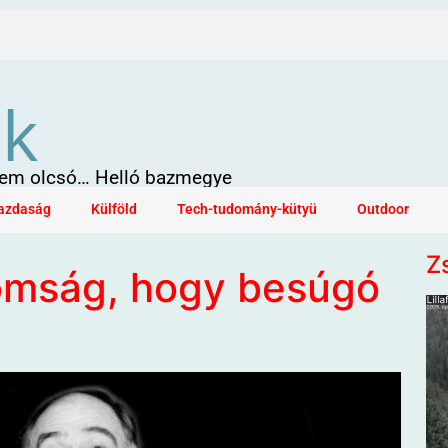
ök
 sem olcsó… Helló bazmegye
azdaság
Külföld
Tech-tudomány-kütyü
Outdoor
Z
romság, hogy besúgó