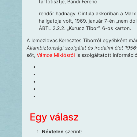
tartótisztje, Bándi Ferenc
rendőr hadnagy. Cintula akkoriban a Ma
hallgatója volt, 1969. január 7-én „nem do
ÁBTL 2.2.2. „Kurucz Tibor”. 6-os karton.
A lemezlovas Keresztes Tiborról egyébként má
Állambiztonsági szolgálat és irodalmi élet 195
sőt,
Vámos Miklósról i
s szolgáltatott informáci
Egy válasz
Névtelen
szerint: