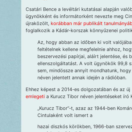
Csatári Bence a levéltári kutatásai alapján va
ügynökként és informátorként nevezte meg Cin
újraközölt,
korábban már publikált tanulmányá
foglalkozik a Kádár-korszak könnyűzenei politiká
Az, hogy abban az időben ki volt valójá
feltételnek kellene megfelelnie ahhoz, ho
beszervezési papírjai, aláírt jelentése, és
ellenszolgáltatást. A volt ügynökök 99,8 
sem, mindössze annyit mondhatunk, hogy e
néven jelentett annak idején a rádióban.
Ehhez képest a 2014-es dolgozatában és az új
emlegeti
a Kurucz Tibor néven jelentéseket író 
„Kurucz Tibor”-t, azaz az 1944-ben Komáro
Cintulaként volt ismert a
hazai diszkós körökben, 1966-ban szervez