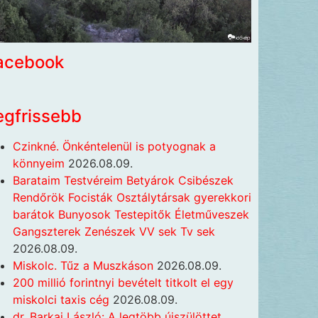
acebook
egfrissebb
Czinkné. Önkéntelenül is potyognak a
könnyeim
2026.08.09.
Barataim Testvéreim Betyárok Csibészek
Rendőrök Focisták Osztálytársak gyerekkori
barátok Bunyosok Testepitők Életműveszek
Gangszterek Zenészek VV sek Tv sek
2026.08.09.
Miskolc. Tűz a Muszkáson
2026.08.09.
200 millió forintnyi bevételt titkolt el egy
miskolci taxis cég
2026.08.09.
dr. Barkai László: A legtöbb újszülöttet