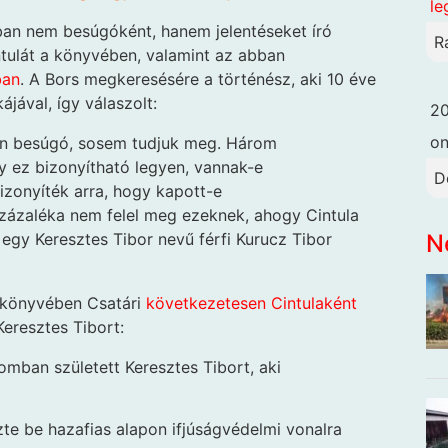
le
lóban nem besúgóként, hanem jelentéseket író
R
tulát a könyvében, valamint az abban
ban
. A Bors megkeresésére a történész, aki 10 éve
jával, így válaszolt:
20
o
ban besúgó, sosem tudjuk meg. Három
gy ez bizonyítható legyen, vannak-e
D
 bizonyíték arra, hogy kapott-e
százaléka nem felel meg ezeknek, ahogy Cintula
N
gy Keresztes Tibor nevű férfi Kurucz Tibor
 könyvében Csatári
következetesen Cintulaként
Keresztes Tibort:
mban született Keresztes Tibort, aki
te be hazafias alapon ifjúságvédelmi vonalra