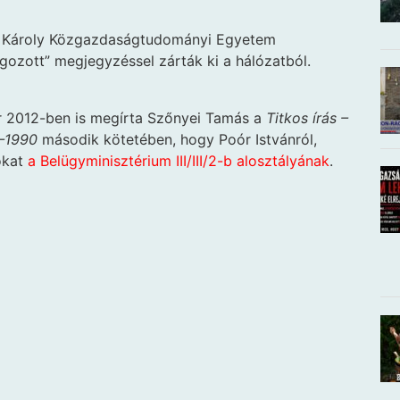
rx Károly Közgazdaságtudományi Egyetem
lgozott” megjegyzéssel zárták ki a hálózatból.
r 2012-ben is megírta Szőnyei Tamás a
Titkos írás –
6–1990
második kötetében, hogy Poór Istvánról,
ókat
a Belügyminisztérium III/III/2-b alosztályának
.