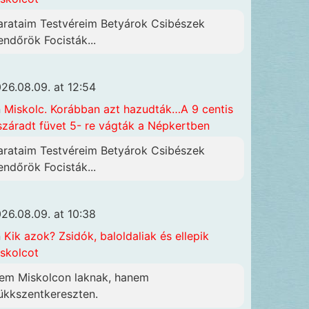
arataim Testvéreim Betyárok Csibészek
endőrök Focisták...
26.08.09. at 12:54
n
Miskolc. Korábban azt hazudták…A 9 centis
száradt füvet 5- re vágták a Népkertben
arataim Testvéreim Betyárok Csibészek
endőrök Focisták...
26.08.09. at 10:38
n
Kik azok? Zsidók, baloldaliak és ellepik
skolcot
em Miskolcon laknak, hanem
ükkszentkereszten.