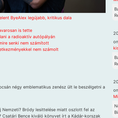
B
R
ent ByeAlex legújabb, kritikus dala
avarosan is tette
20
ani a radioaktív autópályán
o
amire senki nem számított
ki
övetkezményekkel nem számolt
B
R
20
pcsán négy emblematikus zenész ült le beszélgetni a
o
Mi
N
 Nemzeti? Bródy lesittelése miatt oszlott fel az
B
? Csatári Bence kiváló könyvet írt a Kádár-korszak