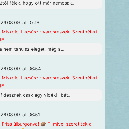
Attól félek, hogy ott már nemcsak...
26.08.09. at 07:19
n
Miskolc. Lecsúszó városrészek. Szentpéteri
apu
a nem tanulsz eleget, még a...
26.08.09. at 06:54
n
Miskolc. Lecsúszó városrészek. Szentpéteri
apu
 fidesznek csak egy vidéki libát...
26.08.09. at 06:51
n
Friss újburgonya! 🥔 Ti mivel szeretitek a