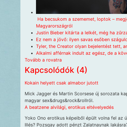
Ha becsukom a szememet, loptok – megjel
Magyarországról
Justin Bieber kitárta a lelkét, még ha zűrz
Ez nem a jövő: ilyen savas esőben száguld
Tyler, the Creator olyan bejelentést tett, 
Alkalmi afférnak indult az egész, de a k
Tovább a rovatra
Kapcsolódók (4)
Kokain helyett csak almabor jutott
Mick Jagger és Martin Scorsese új sorozata ka
magyar sex&drugs&rock&rollról.
A beatzene alvilági, erotikus eltévelyedés
Yoko Ono erotikus képeiből épült volna fel az új
Illés? Pozsgay adott pénzt Zalatnaynak lakásra