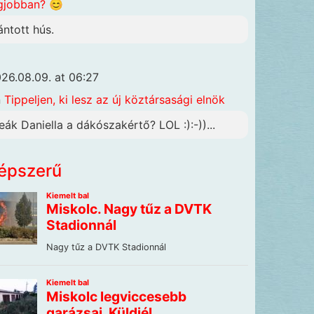
gjobban? 😊
ántott hús.
26.08.09. at 06:27
n
Tippeljen, ki lesz az új köztársasági elnök
eák Daniella a dákószakértő? LOL :):-))...
épszerű