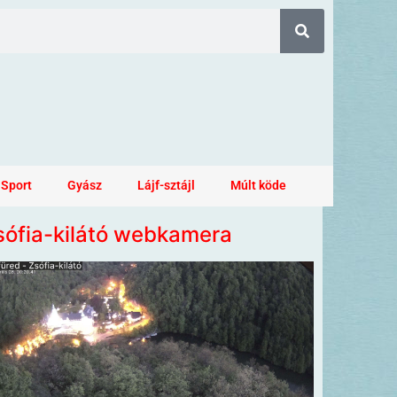
Sport
Gyász
Lájf-sztájl
Múlt köde
sófia-kilátó webkamera