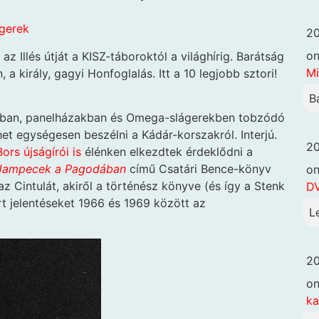
ágerek
20
o
az Illés útját a KISZ-táboroktól a világhírig. Barátság
Mi
 a király, gagyi Honfoglalás. Itt a 10 legjobb sztori!
B
kban, panelházakban és Omega-slágerekben tobzódó
t egységesen beszélni a Kádár-korszakról. Interjú.
20
Bors újságírói is
élénken elkezdtek érdeklődni a
Jampecek a Pagodában
című Csatári Bence-könyv
o
az Cintulát, akiről a történész könyve (és így a Stenk
DV
 írt jelentéseket 1966 és 1969 között az
L
20
o
k