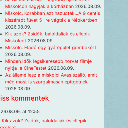
Miskolcon hagyják a kórházban
2026.08.09.
Miskolc. Korábban azt hazudták…A 9 centis
kiszáradt füvet 5- re vágták a Népkertben
2026.08.09.
Kik azok? Zsidók, baloldaliak és ellepik
Miskolcot
2026.08.09.
Miskolc. Eladó egy gyárépület gombokért
2026.08.09.
Minden idők legsikeresebb horvát filmje
nyitja a CineFestet
2026.08.09.
Az államé lesz a miskolci Avas szálló, amit
még most is szorgalmasan építgetnek
2026.08.09.
riss kommentek
26.08.09. at 12:55
n
Kik azok? Zsidók, baloldaliak és ellepik
skolcot