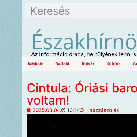
Északhírn
Az információ drága, de hülyének lenni
Miskolc
Belföld
Bulvár
Kultúra
G
Cintula: Óriási ba
voltam!
2025.08.04.
13:14
1 hozzászólás