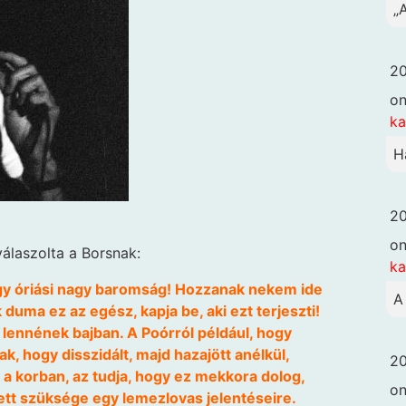
„
20
o
k
H
20
o
álaszolta a Borsnak:
k
egy óriási nagy baromság! Hozzanak nekem ide
A
 duma ez az egész, kapja be, aki ezt terjeszti!
 lennének bajban. A Poórról például, hogy
k, hogy disszidált, majd hazajött anélkül,
20
 a korban, az tudja, hogy ez mekkora dolog,
o
ett szüksége egy lemezlovas jelentéseire.