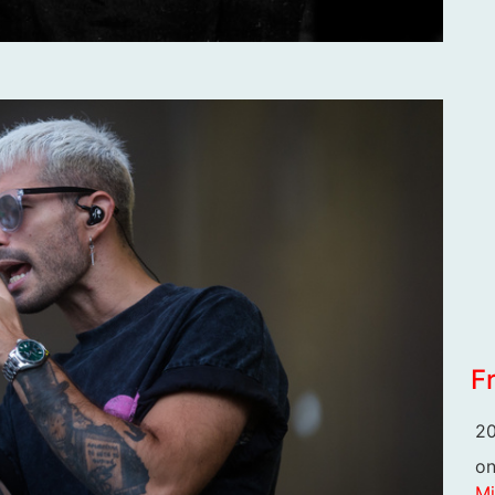
F
20
o
Mi