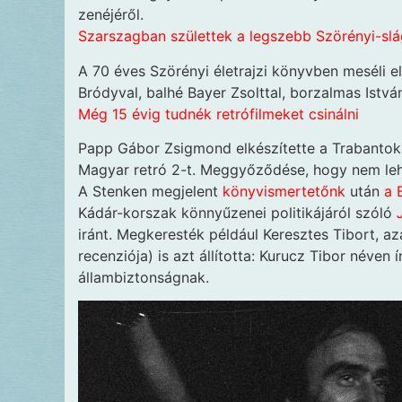
zenéjéről.
Szarszagban születtek a legszebb Szörényi-sl
A 70 éves Szörényi életrajzi könyvben meséli el 
Bródyval, balhé Bayer Zsolttal, borzalmas István,
Még 15 évig tudnék retrófilmeket csinálni
Papp Gábor Zsigmond elkészítette a Trabanto
Magyar retró 2-t. Meggyőződése, hogy nem lehe
A Stenken megjelent
könyvismertetőnk
után
a 
Kádár-korszak könnyűzenei politikájáról szóló
iránt. Megkeresték például Keresztes Tibort, az
recenziója) is azt állította: Kurucz Tibor néven
állambiztonságnak.