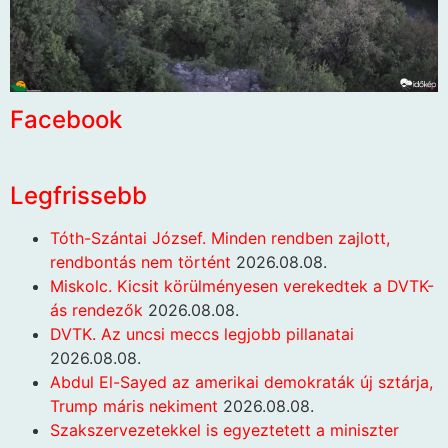
Facebook
Legfrissebb
Tóth-Szántai József. Minden rendben zajlott,
rendbontás nem történt
2026.08.08.
Miskolc. Kicsit körülményesen verekedtek a DVTK-
ás rendezők
2026.08.08.
DVTK. Az uncsi meccs legjobb pillanatai
2026.08.08.
Abdul El-Sayed az amerikai demokraták új sztárja,
Trump máris nekiment
2026.08.08.
Szakszervezetekkel is egyeztetett a miniszter