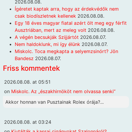
2026.08.08.
Ígéretet kaptak arra, hogy az érdekvédők nem
csak biodíszletnek kellenek
2026.08.08.
Egy 18 éves magyar fiatal azért ölt meg egy férfit
Ausztriában, mert az meleg volt
2026.08.08.
A végén becsukják Szijjártót
2026.08.07.
Nem haldoklunk, mi így élünk
2026.08.07.
Miskolc. Toca megkapta a selyemzsinórt? Jön
Bandesz
2026.08.07.
Friss kommentek
2026.08.08. at 05:51
on
Miskolc. Az „északhirnököt nem olvassa senki”
Akkor honnan van Pusztainak Rolex órája?...
2026.08.08. at 03:24
on
Kiutálták a kassai cigányokat Szalonnáról?