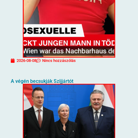
2026-08-08
Nincs hozzászólás
A végén becsukják Szijjártót