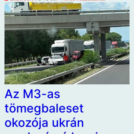
Az M3-as
tömegbaleset
okozója ukrán