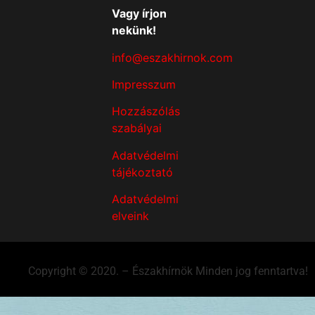
Vagy írjon
nekünk!
info@eszakhirnok.com
Impresszum
Hozzászólás
szabályai
Adatvédelmi
tájékoztató
Adatvédelmi
elveink
Copyright © 2020. – Északhírnök Minden jog fenntartva!