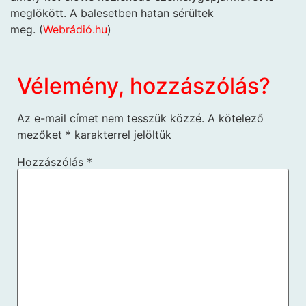
meglökött. A balesetben hatan sérültek
meg. (
Webrádi
ó.hu
)
Vélemény, hozzászólás?
Az e-mail címet nem tesszük közzé.
A kötelező
mezőket
*
karakterrel jelöltük
Hozzászólás
*