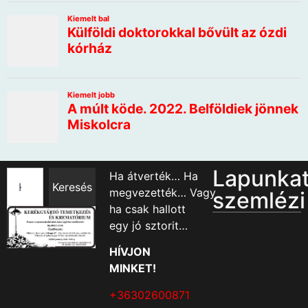
Lapunka
Ha átverték… Ha
Keresés
megvezették… Vagy
szemlézi
ha csak hallott
egy jó sztorit…
HÍVJON
MINKET!
+36302600871