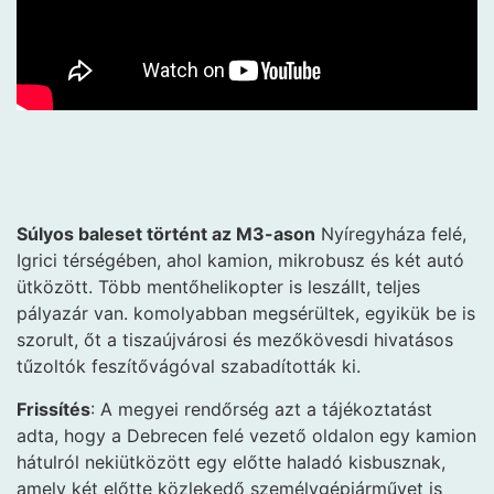
Súlyos baleset történt az M3-ason
Nyíregyháza felé,
Igrici térségében, ahol kamion, mikrobusz és két autó
ütközött. Több mentőhelikopter is leszállt, teljes
pályazár van. komolyabban megsérültek, egyikük be is
szorult, őt a tiszaújvárosi és mezőkövesdi hivatásos
tűzoltók feszítővágóval szabadították ki.
Frissítés
: A megyei rendőrség azt a tájékoztatást
adta, hogy a Debrecen felé vezető oldalon egy kamion
hátulról nekiütközött egy előtte haladó kisbusznak,
amely két előtte közlekedő személygépjárművet is