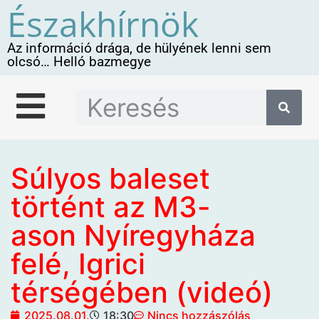
Északhírnök
Az információ drága, de hülyének lenni sem
olcsó… Helló bazmegye
Súlyos baleset
történt az M3-
ason Nyíregyháza
felé, Igrici
térségében (videó)
2025.08.01.
18:30
Nincs hozzászólás