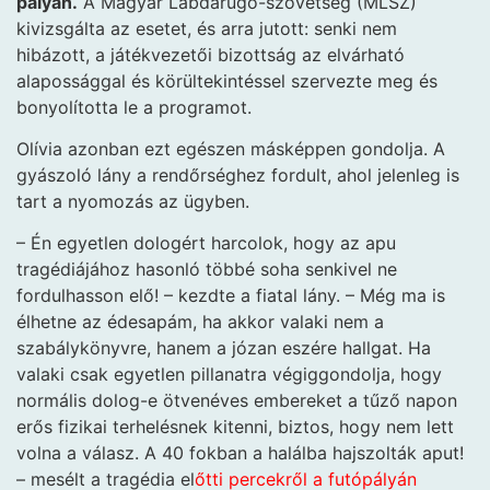
pályán.
A Magyar Labdarúgó-szövetség (MLSZ)
kivizsgálta az esetet, és arra jutott: senki nem
hibázott, a játékvezetői bizottság az elvárható
alapossággal és körültekintéssel szervezte meg és
bonyolította le a programot.
Olívia azonban ezt egészen másképpen gondolja. A
gyászoló lány a rendőrséghez fordult, ahol jelenleg is
tart a nyomozás az ügyben.
– Én egyetlen dologért harcolok, hogy az apu
tragédiájához hasonló többé soha senkivel ne
fordulhasson elő! – kezdte a fiatal lány. – Még ma is
élhetne az édesapám, ha akkor valaki nem a
szabálykönyvre, hanem a józan eszére hallgat. Ha
valaki csak egyetlen pillanatra végiggondolja, hogy
normális dolog-e ötvenéves embereket a tűző napon
erős fizikai terhelésnek kitenni, biztos, hogy nem lett
volna a válasz. A 40 fokban a halálba hajszolták aput!
– mesélt a tragédia el
őtti percekről a futópályán