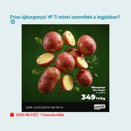
Friss újburgonya! 🥔 Ti mivel szeretitek a legjobban?
😊
2026-08-07
1 hozzászólás