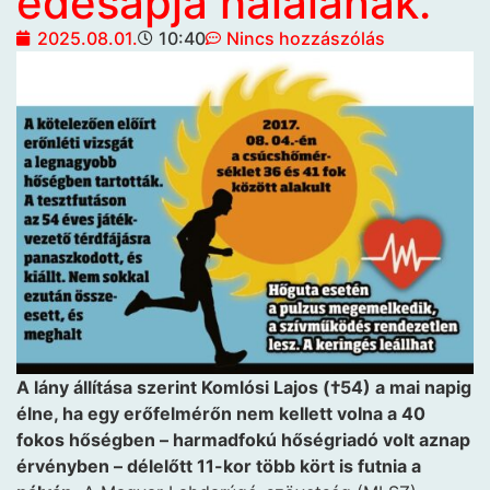
édesapja halálának.
2025.08.01.
10:40
Nincs hozzászólás
A lány állítása szerint Komlósi Lajos (†54) a mai napig
élne, ha egy erőfelmérőn nem kellett volna a 40
fokos hőségben – harmadfokú hőségriadó volt aznap
érvényben – délelőtt 11-kor több kört is futnia a