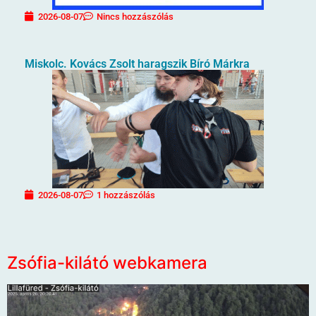
2026-08-07
Nincs hozzászólás
Miskolc. Kovács Zsolt haragszik Bíró Márkra
2026-08-07
1 hozzászólás
Zsófia-kilátó webkamera