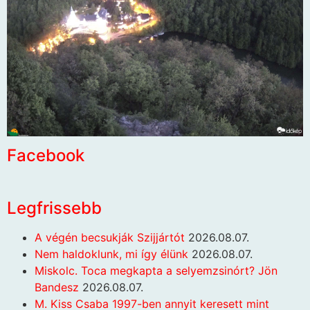
Facebook
Legfrissebb
A végén becsukják Szijjártót
2026.08.07.
Nem haldoklunk, mi így élünk
2026.08.07.
Miskolc. Toca megkapta a selyemzsinórt? Jön
Bandesz
2026.08.07.
M. Kiss Csaba 1997-ben annyit keresett mint