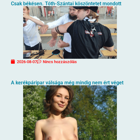
Csak békésen. Tóth-Szántai köszöntetet mondott
2026-08-07
Nincs hozzászólás
A kerékpáripar válsága még mindig nem ért véget