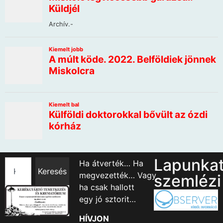
Lapunka
Ha átverték… Ha
Keresés
megvezették… Vagy
szemlézi
ha csak hallott
egy jó sztorit…
HÍVJON