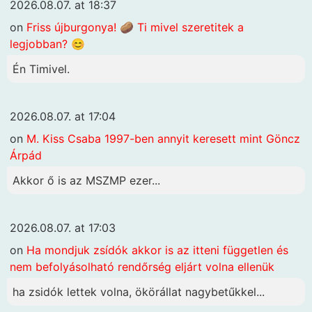
2026.08.07. at 18:37
on
Friss újburgonya! 🥔 Ti mivel szeretitek a
legjobban? 😊
Én Timivel.
2026.08.07. at 17:04
on
M. Kiss Csaba 1997-ben annyit keresett mint Göncz
Árpád
Akkor ő is az MSZMP ezer...
2026.08.07. at 17:03
on
Ha mondjuk zsídók akkor is az itteni független és
nem befolyásolható rendőrség eljárt volna ellenük
ha zsidók lettek volna, ökörállat nagybetűkkel...