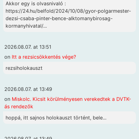
Akkor egy is olvasnivaló :
https://24.hu/belfold/2024/10/08/gyor-polgarmester-
dezsi-csaba-pinter-bence-alktomanybirosag-
kormanyhivatal/...
2026.08.07. at 13:51
on
Itt a rezsicsökkentés vége?
rezsiholokauszt
2026.08.07. at 13:49
on
Miskolc. Kicsit körülményesen verekedtek a DVTK-
ás rendezők
hoppá, itt sajnos holokauszt történt, bele...
2026.08.07. at 13:49