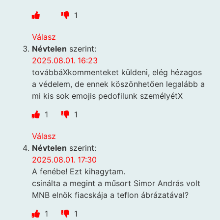
1
Válasz
Névtelen
szerint:
2025.08.01. 16:23
továbbáXkommenteket küldeni, elég hézagos
a védelem, de ennek köszönhetően legalább a
mi kis sok emojis pedofilunk személyétX
1
1
Válasz
Névtelen
szerint:
2025.08.01. 17:30
A fenébe! Ezt kihagytam.
csinálta a megint a műsort Simor András volt
MNB elnök fiacskája a teflon ábrázatával?
1
1