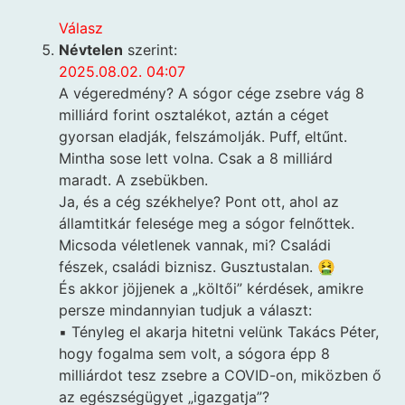
Válasz
Névtelen
szerint:
2025.08.02. 04:07
A végeredmény? A sógor cége zsebre vág 8
milliárd forint osztalékot, aztán a céget
gyorsan eladják, felszámolják. Puff, eltűnt.
Mintha sose lett volna. Csak a 8 milliárd
maradt. A zsebükben.
Ja, és a cég székhelye? Pont ott, ahol az
államtitkár felesége meg a sógor felnőttek.
Micsoda véletlenek vannak, mi? Családi
fészek, családi biznisz. Gusztustalan. 🤮
És akkor jöjjenek a „költői” kérdések, amikre
persze mindannyian tudjuk a választ:
▪️ Tényleg el akarja hitetni velünk Takács Péter,
hogy fogalma sem volt, a sógora épp 8
milliárdot tesz zsebre a COVID-on, miközben ő
az egészségügyet „igazgatja”?