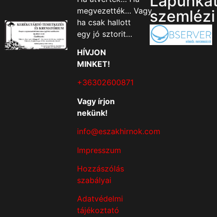
Lapunka
megvezették… Vagy
szemlézi
ha csak hallott
egy jó sztorit…
HÍVJON
MINKET!
+36302600871
Vagy írjon
nekünk!
info@eszakhirnok.com
Impresszum
Hozzászólás
szabályai
Adatvédelmi
tájékoztató