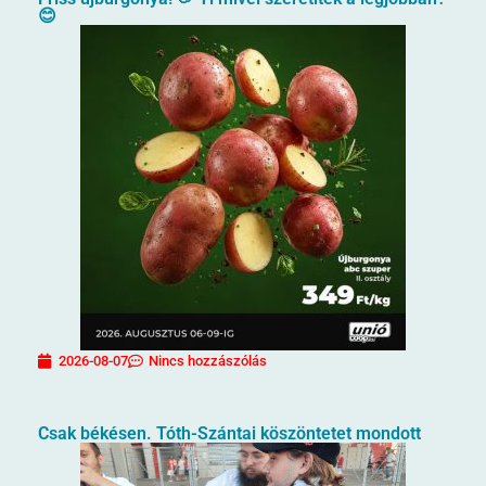
😊
2026-08-07
Nincs hozzászólás
Csak békésen. Tóth-Szántai köszöntetet mondott