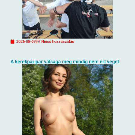
2026-08-07
Nincs hozzászólás
A kerékpáripar válsága még mindig nem ért véget