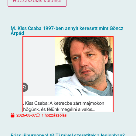
M. Kiss Csaba 1997-ben annyit keresett mint Göncz
Árpád
2026-08-07
1 hozzászólás
Friss újburgonya! 🥔 Ti mivel szeretitek a legjobban?