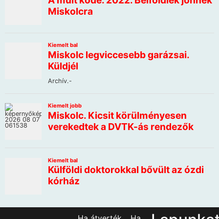
Ha átverték… Ha