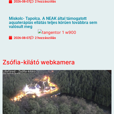
2026-08-07
2 hozzászólás
Miskolc- Tapolca. A NEAK által támogatott
aquaterápiás ellátás teljes körűen továbbra sem
valósult meg
2026-08-07
2 hozzászólás
Zsófia-kilátó webkamera