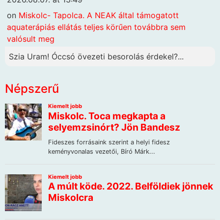
on
Miskolc- Tapolca. A NEAK által támogatott
aquaterápiás ellátás teljes körűen továbbra sem
valósult meg
Szia Uram! Óccsó övezeti besorolás érdekel?...
Népszerű