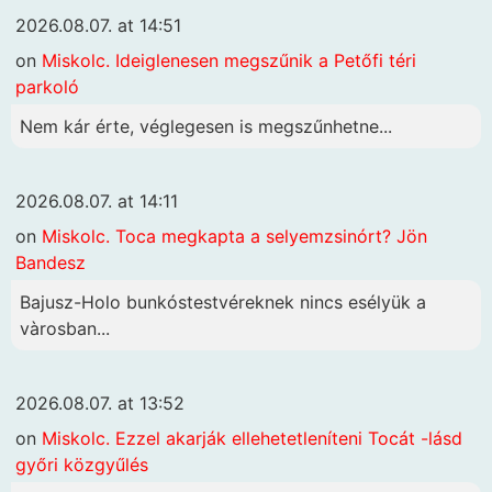
2026.08.07. at 14:51
on
Miskolc. Ideiglenesen megszűnik a Petőfi téri
parkoló
Nem kár érte, véglegesen is megszűnhetne...
2026.08.07. at 14:11
on
Miskolc. Toca megkapta a selyemzsinórt? Jön
Bandesz
Bajusz-Holo bunkóstestvéreknek nincs esélyük a
vàrosban...
2026.08.07. at 13:52
on
Miskolc. Ezzel akarják ellehetetleníteni Tocát -lásd
győri közgyűlés