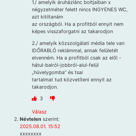
1./ amelyik áruházlánc boltjaiban x
négyzetméter felett nincs INGYENES WC,
azt kitiltanám
az országból. Ha a profitból ennyit nem
képes visszaforgatni az takarodjon
2./ amelyik közszolgálati média tele van
IDŐRABLÓ reklámmal, annak felületét
elvenném. Ha a profitból csak az elől -
hátul-balról-jobbról-alul-felül
„hüvelygomba” és tsai
tartalmat tud közvetíteni ennyit az
takarodjon.
3
Válasz
Névtelen
szerint:
2025.08.01. 15:52
xxxxxxxx