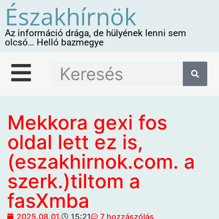
Északhírnök
Az információ drága, de hülyének lenni sem
olcsó… Helló bazmegye
Mekkora gexi fos
oldal lett ez is,
(eszakhirnok.com. a
szerk.)tiltom a
fasXmba
2025.08.01.
15:21
7 hozzászólás