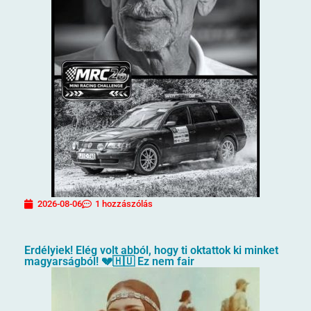
2026-08-06
1 hozzászólás
Erdélyiek! Elég volt abból, hogy ti oktattok ki minket
magyarságból! 💔🇭🇺 Ez nem fair