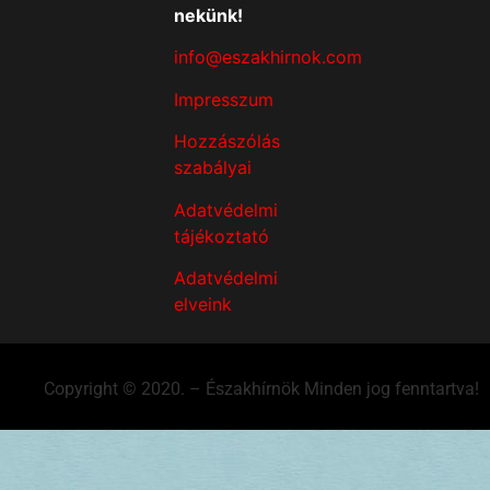
nekünk!
info@eszakhirnok.com
Impresszum
Hozzászólás
szabályai
Adatvédelmi
tájékoztató
Adatvédelmi
elveink
Copyright © 2020. – Északhírnök Minden jog fenntartva!