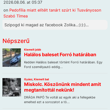
2026.08.06. at 05:37
on
Pedofília miatt elítélt tanárt szúrt ki Tusványoson
Szabó Tímea
Szipogd ki magad az facebook Zolika...:):):)...
Népszerű