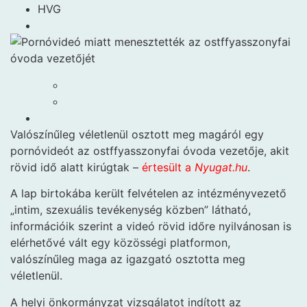
HVG
Valószínűleg véletlenül osztott meg magáról egy
pornóvideót az ostffyasszonyfai óvoda vezetője, akit
rövid idő alatt kirúgtak –
értesült a
Nyugat.hu
.
A lap birtokába került felvételen az intézményvezető
„intim, szexuális tevékenység közben” látható,
információik szerint a videó rövid időre nyilvánosan is
elérhetővé vált egy közösségi platformon,
valószínűleg maga az igazgató osztotta meg
véletlenül.
A helyi önkormányzat vizsgálatot indított az