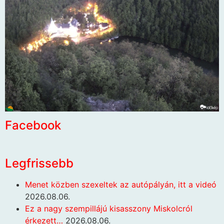
Facebook
Legfrissebb
Menet közben szexeltek az autópályán, itt a videó
2026.08.06.
Ez a nagy szempillájú kisasszony Miskolcról
érkezett…
2026.08.06.