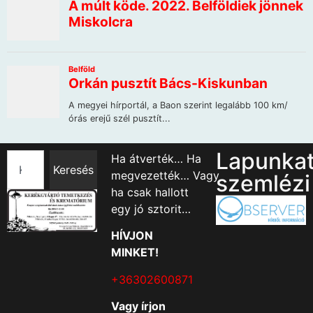
Lapunka
Ha átverték… Ha
Keresés
megvezették… Vagy
szemlézi
ha csak hallott
egy jó sztorit…
HÍVJON
MINKET!
+36302600871
Vagy írjon