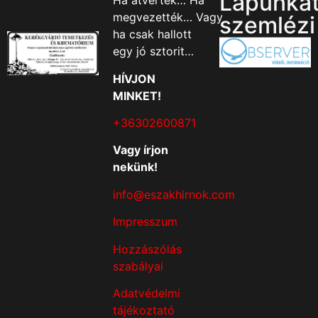
Lapunka
Ha átverték… Ha
megvezették… Vagy
szemlézi
ha csak hallott
egy jó sztorit…
HÍVJON
MINKET!
+36302600871
Vagy írjon
nekünk!
info@eszakhirnok.com
Impresszum
Hozzászólás
szabályai
Adatvédelmi
tájékoztató