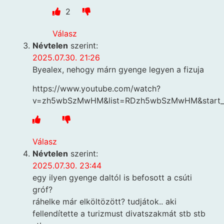
2
Válasz
Névtelen
szerint:
2025.07.30. 21:26
Byealex, nehogy márn gyenge legyen a fizuja
https://www.youtube.com/watch?
v=zh5wbSzMwHM&list=RDzh5wbSzMwHM&start_
Válasz
Névtelen
szerint:
2025.07.30. 23:44
egy ilyen gyenge daltól is befosott a csúti
gróf?
ráhelke már elköltözött? tudjátok.. aki
fellendítette a turizmust divatszakmát stb stb