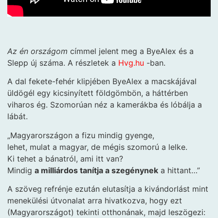
Az én országom
címmel jelent meg a ByeAlex és a
Slepp új száma. A részletek a
Hvg
.hu
-ban.
A dal fekete-fehér klipjében ByeAlex a macskájával
üldögél egy kicsinyített földgömbön, a háttérben
viharos ég. Szomorúan néz a kamerákba és lóbálja a
lábát.
„Magyarországon a fizu mindig gyenge,
lehet, mulat a magyar, de mégis szomorú a lelke.
Ki tehet a bánatról, ami itt van?
Mindig
a milliárdos tanítja a szegénynek
a hittant…”
A szöveg refrénje ezután elutasítja a kivándorlást mint
menekülési útvonalat arra hivatkozva, hogy ezt
(Magyarországot) tekinti otthonának, majd leszögezi: