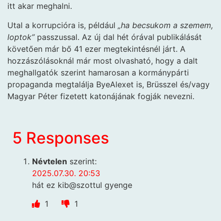
itt akar meghalni.
Utal a korrupcióra is, például
„ha becsukom a szemem,
loptok”
passzussal. Az új dal hét órával publikálását
követően már bő 41 ezer megtekintésnél járt. A
hozzászólásoknál már most olvasható, hogy a dalt
meghallgatók szerint hamarosan a kormánypárti
propaganda megtalálja ByeAlexet is, Brüsszel és/vagy
Magyar Péter fizetett katonájának fogják nevezni.
5 Responses
Névtelen
szerint:
2025.07.30. 20:53
hát ez kib@szottul gyenge
1
1