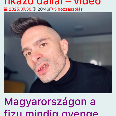
fikázó dallal – videó
2025.07.30.
20:46
5 hozzászólás
Magyarországon a
fizu mindig gyenge