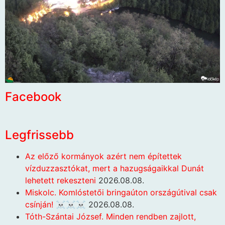
Facebook
Legfrissebb
Az előző kormányok azért nem építettek
vízduzzasztókat, mert a hazugságaikkal Dunát
lehetett rekeszteni
2026.08.08.
Miskolc. Komlóstetői bringaúton országútival csak
csínján! ☠️☠️☠️
2026.08.08.
Tóth-Szántai József. Minden rendben zajlott,