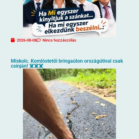
2026-08-08
Nincs hozzászólás
Miskolc. Komlóstetői bringaúton országútival csak
csínján! ☠️☠️☠️