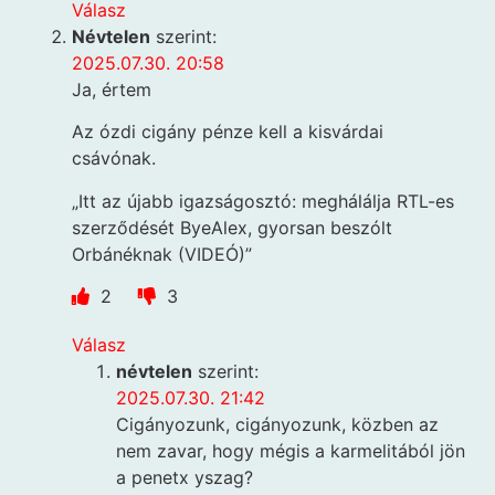
Válasz
Névtelen
szerint:
2025.07.30. 20:58
Ja, értem
Az ózdi cigány pénze kell a kisvárdai
csávónak.
„Itt az újabb igazságosztó: meghálálja RTL-es
szerződését ByeAlex, gyorsan beszólt
Orbánéknak (VIDEÓ)”
2
3
Válasz
névtelen
szerint:
2025.07.30. 21:42
Cigányozunk, cigányozunk, közben az
nem zavar, hogy mégis a karmelitából jön
a penetx yszag?