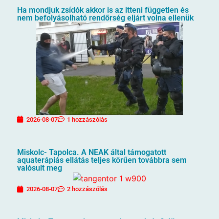
Ha mondjuk zsídók akkor is az itteni független és
nem befolyásolható rendőrség eljárt volna ellenük
2026-08-07
1 hozzászólás
Miskolc- Tapolca. A NEAK által támogatott
aquaterápiás ellátás teljes körűen továbbra sem
valósult meg
2026-08-07
2 hozzászólás