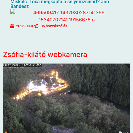
Miskolc. Toca megkapta a selyemzsinórt? Jön
Bandesz
2026-08-07
35 hozzászólás
Zsófia-kilátó webkamera