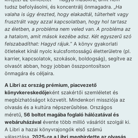
tudsz befolyásolni, és koncentrálj önmagadra. „
Ha
valaha is úgy érezted, hogy elakadtál, túlterhelt vagy
frusztrált vagy azzal kapcsolatban, hogy hol tartasz
az életben, a probléma nem veled van. A probléma az
a hatalom, amit mások kezébe adsz. Két egyszerű szó
felszabadíthat: Hagyd rájuk.
” A könyv gyakorlati
ötleteket kínál nyolc kulcsfontosságú életterületre (pl.
karrier, kapcsolatok, szokások, boldogság), segítve az
olvasót abban, hogy jobban összpontosítson
önmagára és céljaira.
A Libri az ország prémium, piacvezető
könyvkereskedője
ként szakértői szemléletet és
megbízhatóságot közvetít. Mindenkori missziója az
olvasás és a kultúra népszerűsítése. Országos
méretű,
56 boltot magába foglaló hálózatával és
webáruházával
évente több millió vásárlót szolgál ki.
A Libri a hazai könyvrajongók első számú
választása.
2025-re a Libri
meghirdette az olvasás