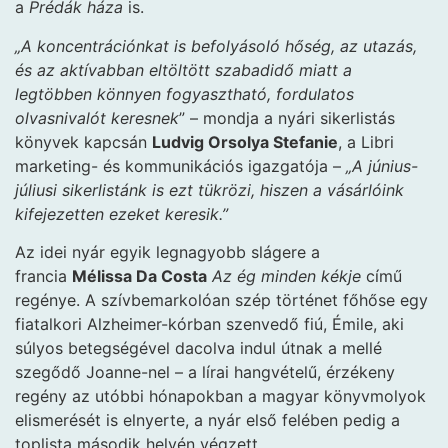
a
Prédák háza
is.
„A koncentrációnkat is befolyásoló hőség, az utazás,
és az aktívabban eltöltött szabadidő miatt a
legtöbben könnyen fogyasztható, fordulatos
olvasnivalót keresnek
” – mondja a nyári sikerlistás
könyvek kapcsán
Ludvig Orsolya Stefanie
, a Libri
marketing- és kommunikációs igazgatója –
„A június-
júliusi sikerlistánk is ezt tükrözi, hiszen a vásárlóink
kifejezetten ezeket keresik.”
Az idei nyár egyik legnagyobb slágere a
francia
Mélissa Da Costa
Az ég minden kékje
című
regénye. A szívbemarkolóan szép történet főhőse egy
fiatalkori Alzheimer-kórban szenvedő fiú, Émile, aki
súlyos betegségével dacolva indul útnak a mellé
szegődő Joanne-nel – a lírai hangvételű, érzékeny
regény az utóbbi hónapokban a magyar könyvmolyok
elismerését is elnyerte, a nyár első felében pedig a
toplista második helyén végzett.