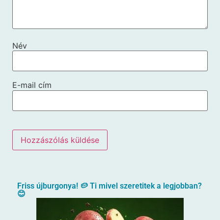
Név
E-mail cím
Friss újburgonya! 🥔 Ti mivel szeretitek a legjobban?
😊