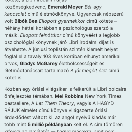
közönségkedvenc,
Emerald Meyer
Bél-agy
kapcsolat
című életmódkönyve. Ugyancsak népszerű
volt
Bibók Bea
Ellopott gyermekkor
című kötete –
néhány héttel korábban a pszichológus szerző a
másik,
Ellopott felnőttkor
című könyvéért a legjobb
pszichológiai könyvnek járó Libri irodalmi díjat is
átvehette. A júniusi toplistán szintén kiemelt helyet
foglal el a tavaly 103 éves korában elhunyt amerikai
orvos,
Gladys McGarey
életbölcsességeit és
életmódtanácsait tartalmazó
A jól megélt élet
című
kötet is.
Közben egy óriási világsiker is felkerült a Libri polcaira
önfejlesztés témában.
Mel Robbins
New York Times
bestsellere, A
Let Them Theory
, vagyis A HAGYD
RÁJUK elmélet című könyve világszerte óriási
érdeklődést váltott ki: az angol nyelvű kiadás már
több mint
5 millió példányban
kelt el. A cím tömören
kifejezi az elméletét — hagyd másokra, amit nem