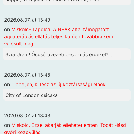
2026.08.07. at 13:49
on
Miskolc- Tapolca. A NEAK által támogatott
aquaterápiás ellátás teljes körűen továbbra sem
valósult meg
Szia Uram! Óccsó övezeti besorolás érdekel?...
2026.08.07. at 13:45
on
Tippeljen, ki lesz az új köztársasági elnök
City of London csicska
2026.08.07. at 13:43
on
Miskolc. Ezzel akarják ellehetetleníteni Tocát -lásd
győri közgyűlés