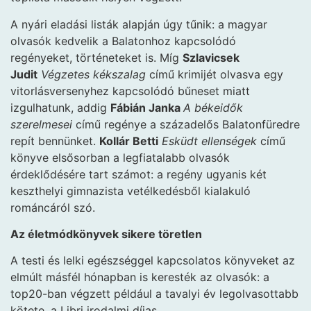
A nyári eladási listák alapján úgy tűnik: a magyar
olvasók kedvelik a Balatonhoz kapcsolódó
regényeket, történeteket is. Míg
Szlavicsek
Judit
Végzetes kékszalag
című krimijét olvasva egy
vitorlásversenyhez kapcsolódó bűneset miatt
izgulhatunk, addig
Fábián Janka
A békeidők
szerelmesei
című regénye a századelős Balatonfüredre
repít bennünket.
Kollár Betti
Esküdt ellenségek
című
könyve elsősorban a legfiatalabb olvasók
érdeklődésére tart számot: a regény ugyanis két
keszthelyi gimnazista vetélkedésből kialakuló
románcáról szó.
Az életmódkönyvek sikere töretlen
A testi és lelki egészséggel kapcsolatos könyveket az
elmúlt másfél hónapban is keresték az olvasók: a
top20-ban végzett például a tavalyi év legolvasottabb
kötete, a Libri irodalmi díjas