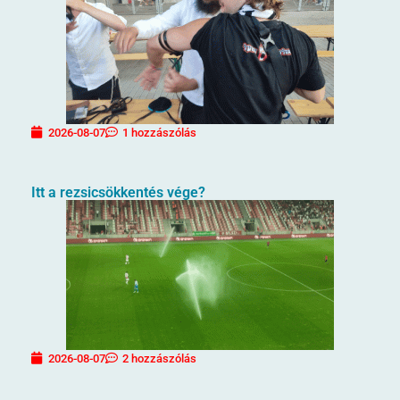
2026-08-07
1 hozzászólás
Itt a rezsicsökkentés vége?
2026-08-07
2 hozzászólás