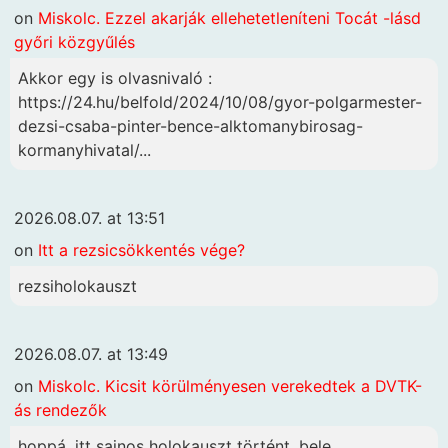
on
Miskolc. Ezzel akarják ellehetetleníteni Tocát -lásd
győri közgyűlés
Akkor egy is olvasnivaló :
https://24.hu/belfold/2024/10/08/gyor-polgarmester-
dezsi-csaba-pinter-bence-alktomanybirosag-
kormanyhivatal/...
2026.08.07. at 13:51
on
Itt a rezsicsökkentés vége?
rezsiholokauszt
2026.08.07. at 13:49
on
Miskolc. Kicsit körülményesen verekedtek a DVTK-
ás rendezők
hoppá, itt sajnos holokauszt történt, bele...