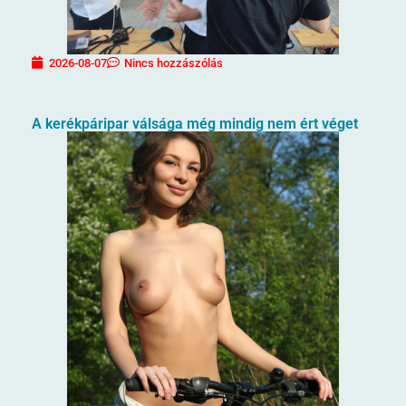
2026-08-07
Nincs hozzászólás
A kerékpáripar válsága még mindig nem ért véget