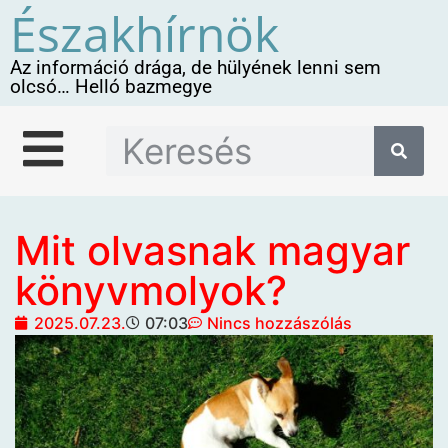
Északhírnök
Az információ drága, de hülyének lenni sem
olcsó… Helló bazmegye
Mit olvasnak magyar
könyvmolyok?
2025.07.23.
07:03
Nincs hozzászólás