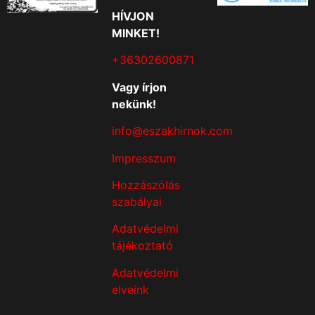
HÍVJON
MINKET!
+36302600871
Vagy írjon
nekünk!
info@eszakhirnok.com
Impresszum
Hozzászólás
szabályai
Adatvédelmi
tájékoztató
Adatvédelmi
elveink