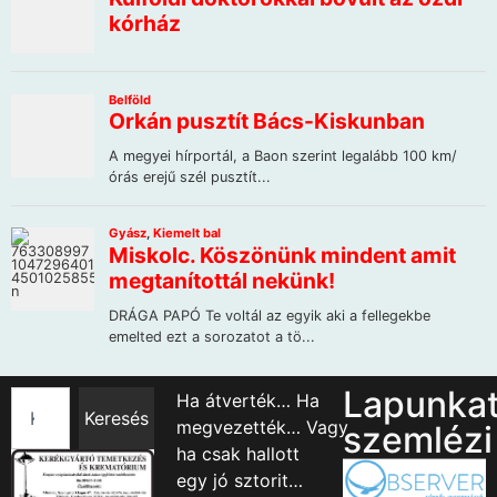
Lapunka
Ha átverték… Ha
Keresés
megvezették… Vagy
szemlézi
ha csak hallott
egy jó sztorit…