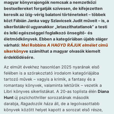
magyar könyvrajongók nemcsak a nemzetközi
bestsellereket forgatják szívesen, de kifejezetten
keresik az ízig-vérig balatoni történeteket – többek
közt Fábián Janka vagy Szlavicsek Judit műveit – is, a
sikerlistákról ugyanakkor „letaszíthatatlanok” a testi
és lelki egészséggel foglalkozó önsegítő- és
életmódkönyvek. Ebben a kategóriában újabb sláger
várható:
Mel Robbins
A HAGYD RÁJUK elmélet
című
sikerkönyv
e számíthat a magyar olvasók kiemelt
érdeklődésére.
Az elmúlt évekhez hasonlóan 2025 nyarának első
felében is a szórakoztató irodalom kategóriájába
tartozó művek – vagyis a krimik, a fantasy és a
romantasy könyvek, valaminta lektűrök – vezetik a
Libri könyves sikerlistákat. A 20-as toplista élén
Diana
Hunt
új pszichothriller sorozatának második
darabja,
Ragadozók háza
áll, de a legolvasottabb
könyvek között helyet kapott a sorozat első része,