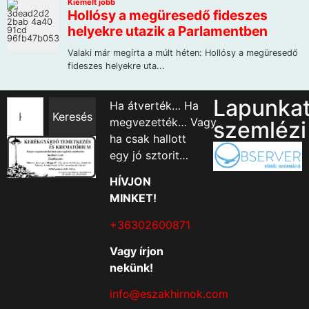
Lapunka
Ha átverték… Ha
Keresés
megvezették… Vagy
szemlézi
ha csak hallott
egy jó sztorit…
HÍVJON
MINKET!
+36302600871
Vagy írjon
nekünk!
info@eszakhirnok.com