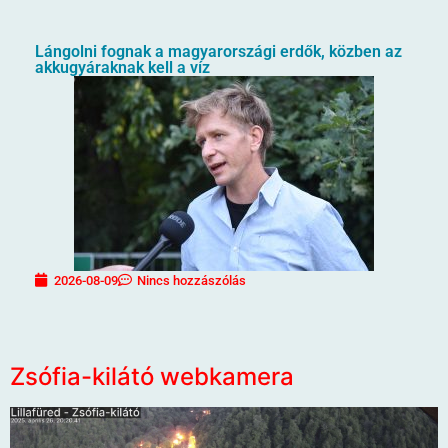
Lángolni fognak a magyarországi erdők, közben az
akkugyáraknak kell a víz
2026-08-09
Nincs hozzászólás
Zsófia-kilátó webkamera