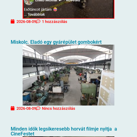
2026-08-09
1 hozzászólás
Miskolc. Eladó egy gyárépület gombokért
2026-08-09
Nincs hozzászólás
Minden idők legsikeresebb horvát filmje nyitja a
CineFestet