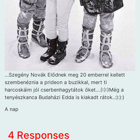
…Szegény Novák Elődnek meg 20 emberrel kellett
szembenéznia a prideon a buzikkal, mert ti
harcoskáim jól cserbenhagytátok őket…:):):)Még a
tenyészkanca Budaházi Edda is kiakadt rátok..:):):)
A nap
4 Responses