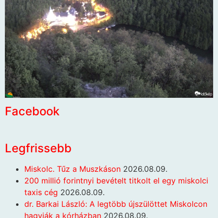
Facebook
Legfrissebb
Miskolc. Tűz a Muszkáson
2026.08.09.
200 millió forintnyi bevételt titkolt el egy miskolci
taxis cég
2026.08.09.
dr. Barkai László: A legtöbb újszülöttet Miskolcon
hagyják a kórházban
2026.08.09.