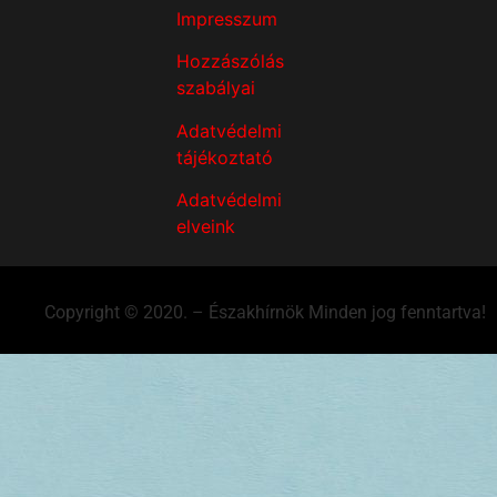
Impresszum
Hozzászólás
szabályai
Adatvédelmi
tájékoztató
Adatvédelmi
elveink
Copyright © 2020. – Északhírnök Minden jog fenntartva!