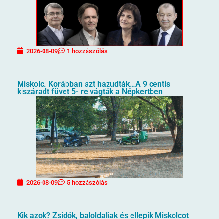
2026-08-09
1 hozzászólás
Miskolc. Korábban azt hazudták…A 9 centis
kiszáradt füvet 5- re vágták a Népkertben
2026-08-09
5 hozzászólás
Kik azok? Zsidók, baloldaliak és ellepik Miskolcot