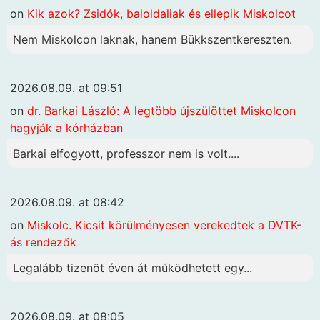
on
Kik azok? Zsidók, baloldaliak és ellepik Miskolcot
Nem Miskolcon laknak, hanem Bükkszentkereszten.
2026.08.09. at 09:51
on
dr. Barkai László: A legtöbb újszülöttet Miskolcon
hagyják a kórházban
Barkai elfogyott, professzor nem is volt....
2026.08.09. at 08:42
on
Miskolc. Kicsit körülményesen verekedtek a DVTK-
ás rendezők
Legalább tizenöt éven át működhetett egy...
2026.08.09. at 08:05