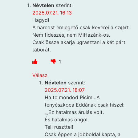
Névtelen
szerint:
2025.07.21. 16:13
Hagyd!
A harcost emlegető csak keverei a sz@rt.
Nem fideszes, nem MiHazánk-os.
Csak össze akarja ugrasztani a két párt
táborát.
1
Válasz
Névtelen
szerint:
2025.07.21. 18:07
Ha te mondod Picim…A
tenyészkoca Eddának csak hiszel:
„„Ez hatalmas árulás volt.
És hatalmas öngól.
Teli rüszttel!
Csak éppen a jobboldal kapta, a