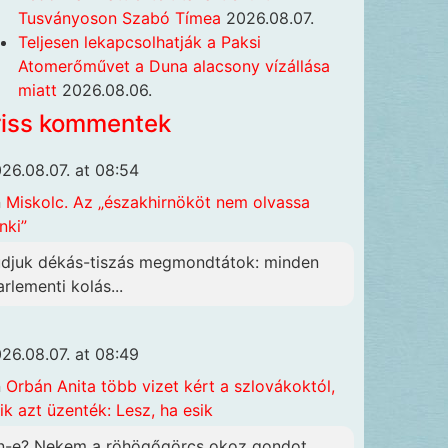
Tusványoson Szabó Tímea
2026.08.07.
Teljesen lekapcsolhatják a Paksi
Atomerőművet a Duna alacsony vízállása
miatt
2026.08.06.
riss kommentek
26.08.07. at 08:54
n
Miskolc. Az „északhirnököt nem olvassa
nki”
udjuk dékás-tiszás megmondtátok: minden
arlementi kolás...
26.08.07. at 08:49
n
Orbán Anita több vizet kért a szlovákoktól,
ik azt üzenték: Lesz, ha esik
n-e? Nekem a röhögőgörcs okoz gondot,...