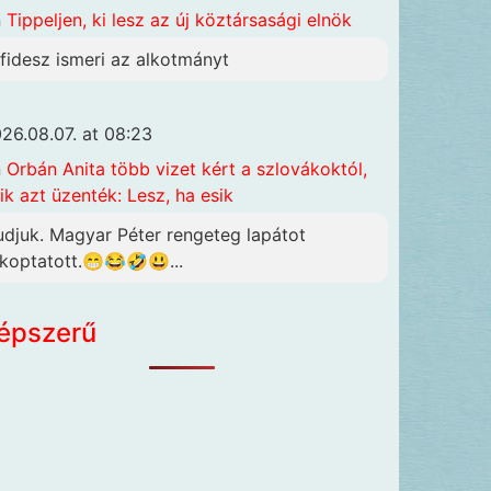
n
Tippeljen, ki lesz az új köztársasági elnök
 fidesz ismeri az alkotmányt
26.08.07. at 08:23
n
Orbán Anita több vizet kért a szlovákoktól,
ik azt üzenték: Lesz, ha esik
udjuk. Magyar Péter rengeteg lapátot
lkoptatott.😁😂🤣😃...
épszerű