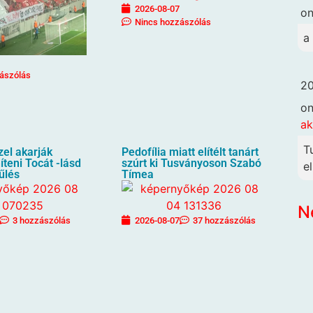
2026-08-07
o
Nincs hozzászólás
a
ászólás
20
o
ak
T
zel akarják
Pedofília miatt elítélt tanárt
íteni Tocát -lásd
szúrt ki Tusványoson Szabó
e
űlés
Tímea
N
3 hozzászólás
2026-08-07
37 hozzászólás