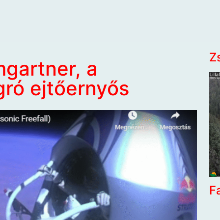
Z
gartner, a
gró ejtőernyős
F