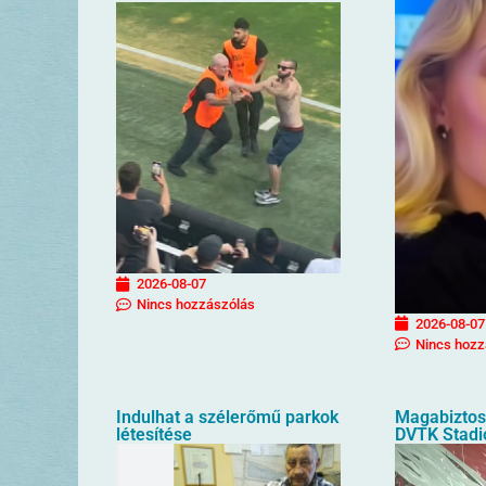
2026-08-07
Nincs hozzászólás
2026-08-07
Nincs hozz
Indulhat a szélerőmű parkok
Magabiztos 
létesítése
DVTK Stad