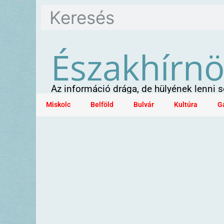
Északhírn
Az információ drága, de hülyének lenni
Miskolc
Belföld
Bulvár
Kultúra
G