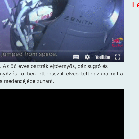
L
. Az 56 éves osztrák ejtőernyős, bázisugró és
rnyőzés közben lett rosszul, elvesztette az uralmat a
oda medencéjébe zuhant.