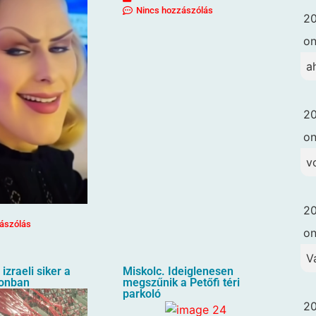
Nincs hozzászólás
20
o
a
20
o
vo
20
ászólás
o
V
izraeli siker a
Miskolc. Ideiglenesen
ionban
megszűnik a Petőfi téri
parkoló
20