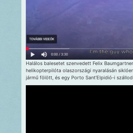
Halálos balesetet szenvedett Felix Baumgartner
helikopterpilóta olaszországi nyaralásán siklóe
jármű fölött, és egy Porto Sant’Elpidió-i száll