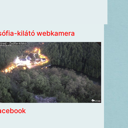
sófia-kilátó webkamera
acebook