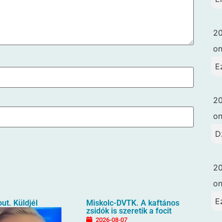
20
o
E
20
o
D
20
o
E
ut. Küldjél
Miskolc-DVTK. A kaftános
zsidók is szeretik a focit
2026-08-07