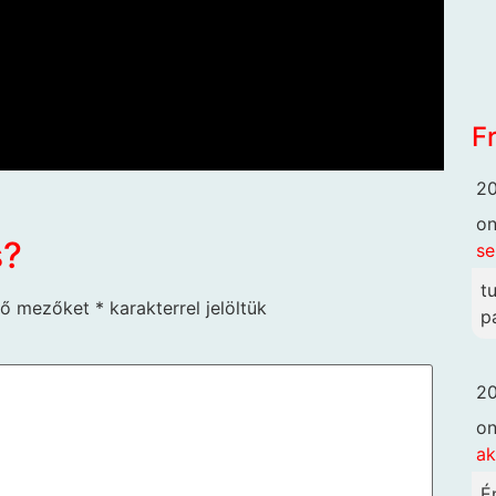
F
20
o
s?
se
t
ző mezőket
*
karakterrel jelöltük
p
20
o
ak
É