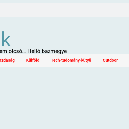
ök
 sem olcsó… Helló bazmegye
azdaság
Külföld
Tech-tudomány-kütyü
Outdoor