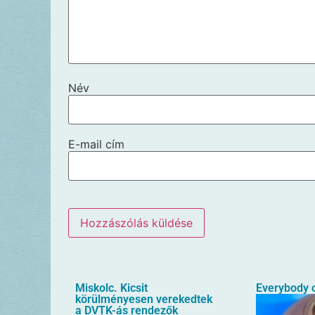
Név
E-mail cím
Miskolc. Kicsit
Everybody o
körülményesen verekedtek
a DVTK-ás rendezők