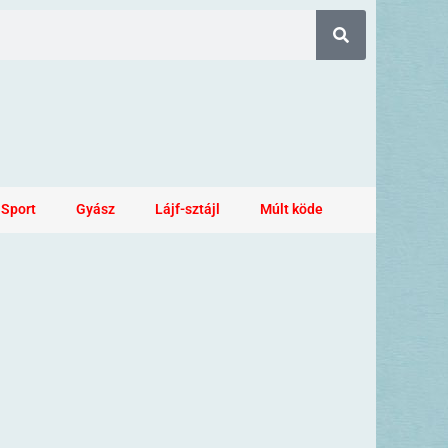
Sport
Gyász
Lájf-sztájl
Múlt köde