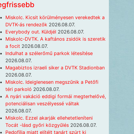
egfrissebb
Miskolc. Kicsit körülményesen verekedtek a
DVTK-ás rendezők
2026.08.07.
Everybody out. Küldjél
2026.08.07.
Miskolc-DVTK. A kaftános zsidók is szeretik
a focit
2026.08.07.
Indulhat a szélerőmű parkok létesítése
2026.08.07.
Magabiztos izraeli siker a DVTK Stadionban
2026.08.07.
Miskolc. Ideiglenesen megszűnik a Petőfi
téri parkoló
2026.08.07.
A nyári vakáció eddigi formái megterhelővé,
potenciálisan veszélyessé váltak
2026.08.07.
Miskolc. Ezzel akarják ellehetetleníteni
Tocát -lásd győri közgyűlés
2026.08.07.
Pedofília miatt elítélt tanárt szúrt ki