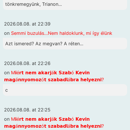
tönkremegyünk, Trianon...
2026.08.08. at 22:39
on
Semmi buzulás…Nem haldoklunk, mi így élünk
Azt ismered? Az megvan? A réten...
2026.08.08. at 22:26
on
M𝗶é𝗿𝘁 𝗻𝗲𝗺 𝗮𝗸𝗮𝗿𝗷á𝗸 𝗦𝘇𝗮𝗯ó 𝗞𝗲𝘃𝗶𝗻
𝗺𝗮𝗴á𝗻𝗻𝘆𝗼𝗺𝗼𝘇ó𝘁 𝘀𝘇𝗮𝗯𝗮𝗱𝗹á𝗯𝗿𝗮 𝗵𝗲𝗹𝘆𝗲𝘇𝗻𝗶?
c
2026.08.08. at 22:25
on
M𝗶é𝗿𝘁 𝗻𝗲𝗺 𝗮𝗸𝗮𝗿𝗷á𝗸 𝗦𝘇𝗮𝗯ó 𝗞𝗲𝘃𝗶𝗻
𝗺𝗮𝗴á𝗻𝗻𝘆𝗼𝗺𝗼𝘇ó𝘁 𝘀𝘇𝗮𝗯𝗮𝗱𝗹á𝗯𝗿𝗮 𝗵𝗲𝗹𝘆𝗲𝘇𝗻𝗶?