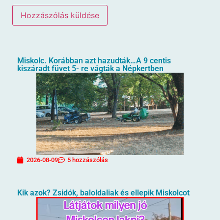
Miskolc. Korábban azt hazudták…A 9 centis
kiszáradt füvet 5- re vágták a Népkertben
2026-08-09
5 hozzászólás
Kik azok? Zsidók, baloldaliak és ellepik Miskolcot