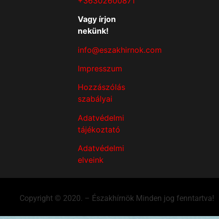
+36302600871
Vagy írjon
nekünk!
info@eszakhirnok.com
Impresszum
Hozzászólás
szabályai
Adatvédelmi
tájékoztató
Adatvédelmi
elveink
Copyright © 2020. – Északhírnök Minden jog fenntartva!