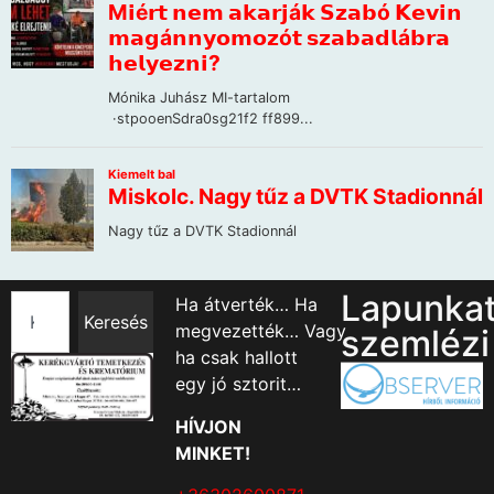
Lapunka
Ha átverték… Ha
Keresés
megvezették… Vagy
szemlézi
ha csak hallott
egy jó sztorit…
HÍVJON
MINKET!