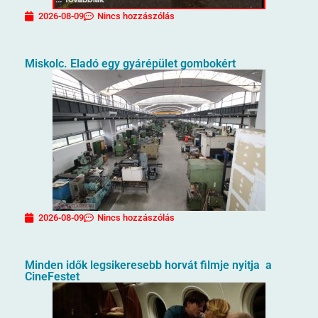
2026-08-09
Nincs hozzászólás
Miskolc. Eladó egy gyárépület gombokért
2026-08-09
Nincs hozzászólás
Minden idők legsikeresebb horvát filmje nyitja a
CineFestet