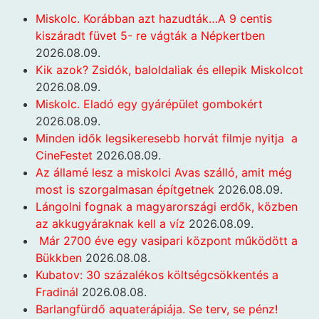
Miskolc. Korábban azt hazudták…A 9 centis
kiszáradt füvet 5- re vágták a Népkertben
2026.08.09.
Kik azok? Zsidók, baloldaliak és ellepik Miskolcot
2026.08.09.
Miskolc. Eladó egy gyárépület gombokért
2026.08.09.
Minden idők legsikeresebb horvát filmje nyitja a
CineFestet
2026.08.09.
Az államé lesz a miskolci Avas szálló, amit még
most is szorgalmasan építgetnek
2026.08.09.
Lángolni fognak a magyarországi erdők, közben
az akkugyáraknak kell a víz
2026.08.09.
Már 2700 éve egy vasipari központ működött a
Bükkben
2026.08.08.
Kubatov: 30 százalékos költségcsökkentés a
Fradinál
2026.08.08.
Barlangfürdő aquaterápiája. Se terv, se pénz!