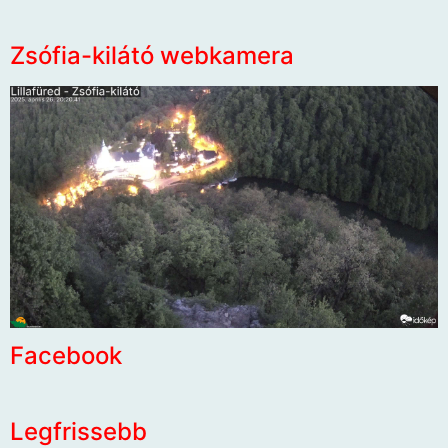
Zsófia-kilátó webkamera
Facebook
Legfrissebb