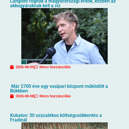
Lángolni fognak a magyarországi erdők, közben az
akkugyáraknak kell a víz
2026-08-09
Nincs hozzászólás
Már 2700 éve egy vasipari központ működött a
Bükkben
2026-08-08
Nincs hozzászólás
Kubatov: 30 százalékos költségcsökkentés a
Fradinál