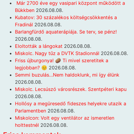
Már 2700 éve egy vasipari központ működött a
Bükkben
2026.08.08.
Kubatov: 30 százalékos költségcsökkentés a
Fradinál
2026.08.08.
Barlangfürdő aquaterápiája. Se terv, se pénz!
2026.08.08.
Eloltották a lángokat
2026.08.08.
Miskolc. Nagy tűz a DVTK Stadionnál
2026.08.08.
Friss újburgonya! 🥔 Ti mivel szeretitek a
legjobban? 😊
2026.08.08.
Semmi buzulás…Nem haldoklunk, mi így élünk
2026.08.08.
Miskolc. Lecsúszó városrészek. Szentpéteri kapu
2026.08.08.
Hollósy a megüresedő fideszes helyekre utazik a
Parlamentben
2026.08.08.
Miskolcon: Volt egy ventilátor az ismeretlen
holttestnél
2026.08.08.