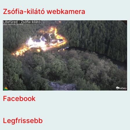
Zsófia-kilátó webkamera
Facebook
Legfrissebb