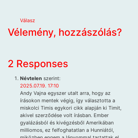
Válasz
Vélemény, hozzászólás?
2 Responses
Névtelen
szerint:
2025.07.19. 17:10
Andy Vajna egyszer utalt arra, hogy az
írásokon mentek végig, így választotta a
miskolci Timis egykori cikk alapján ki Timit,
akivel szerződése volt írásban. Ember
gyalázásból és kivégzésből Amerikában
milliomos, ez felfoghatatlan a Hunniától,
miközben engem a lányommal tartattak el.