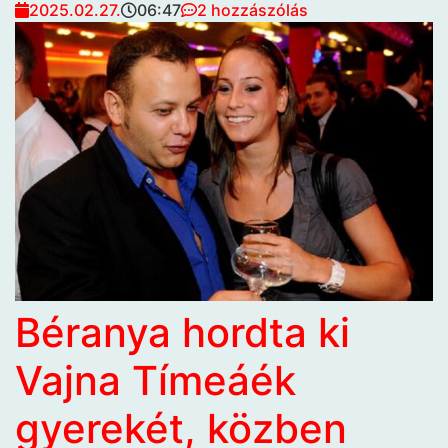
2025.02.27.
06:47
2 hozzászólás
Béranya hordta ki
Vajna Tímeáék
gyerekét, közben