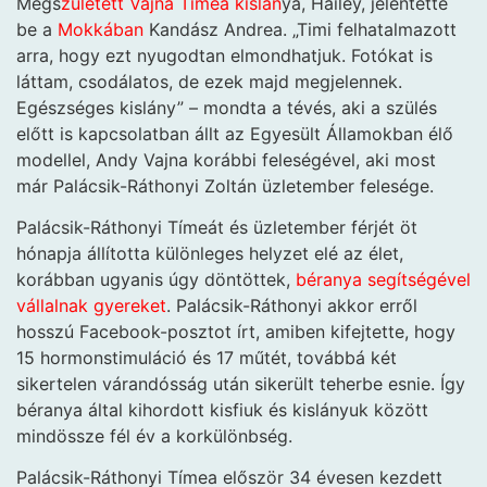
Megs
zületett Vajna Tímea kislán
ya, Hailey, jelentette
be a
Mokkában
Kandász Andrea. „Timi felhatalmazott
arra, hogy ezt nyugodtan elmondhatjuk. Fotókat is
láttam, csodálatos, de ezek majd megjelennek.
Egészséges kislány” – mondta a tévés, aki a szülés
előtt is kapcsolatban állt az Egyesült Államokban élő
modellel, Andy Vajna korábbi feleségével, aki most
már Palácsik-Ráthonyi Zoltán üzletember felesége.
Palácsik-Ráthonyi Tímeát és üzletember férjét öt
hónapja állította különleges helyzet elé az élet,
korábban ugyanis úgy döntöttek,
béranya segítségével
vállalnak gyereket
. Palácsik-Ráthonyi akkor erről
hosszú Facebook-posztot írt, amiben kifejtette, hogy
15 hormonstimuláció és 17 műtét, továbbá két
sikertelen várandósság után sikerült teherbe esnie. Így
béranya által kihordott kisfiuk és kislányuk között
mindössze fél év a korkülönbség.
Palácsik-Ráthonyi Tímea először 34 évesen kezdett