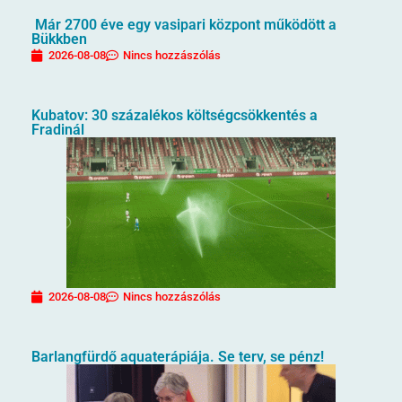
Már 2700 éve egy vasipari központ működött a
Bükkben
2026-08-08
Nincs hozzászólás
Kubatov: 30 százalékos költségcsökkentés a
Fradinál
2026-08-08
Nincs hozzászólás
Barlangfürdő aquaterápiája. Se terv, se pénz!