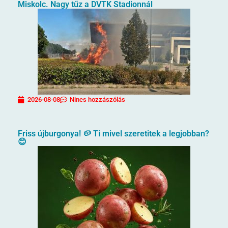
Miskolc. Nagy tűz a DVTK Stadionnál
2026-08-08
Nincs hozzászólás
Friss újburgonya! 🥔 Ti mivel szeretitek a legjobban?
😊