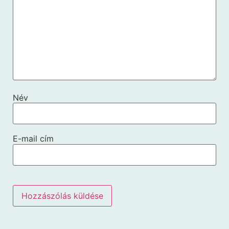
Név
E-mail cím