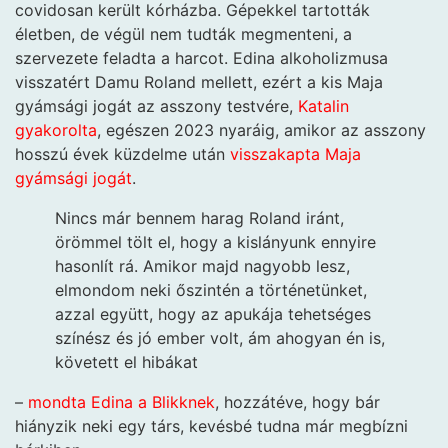
covidosan került kórházba. Gépekkel tartották
életben, de végül nem tudták megmenteni, a
szervezete feladta a harcot. Edina alkoholizmusa
visszatért Damu Roland mellett, ezért a kis Maja
gyámsági jogát az asszony testvére,
Katalin
gyakorolta
, egészen 2023 nyaráig, amikor az asszony
hosszú évek küzdelme után
visszakapta Maja
gyámsági jogát
.
Nincs már bennem harag Roland iránt,
örömmel tölt el, hogy a kislányunk ennyire
hasonlít rá. Amikor majd nagyobb lesz,
elmondom neki őszintén a történetünket,
azzal együtt, hogy az apukája tehetséges
színész és jó ember volt, ám ahogyan én is,
követett el hibákat
–
mondta Edina a Blikknek
, hozzátéve, hogy bár
hiányzik neki egy társ, kevésbé tudna már megbízni