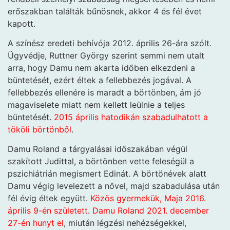
erőszakban találták bűnösnek, akkor 4 és fél évet
kapott.
A színész eredeti behívója 2012. április 26-ára szólt.
Ügyvédje, Ruttner György szerint semmi nem utalt
arra, hogy Damu nem akarta időben elkezdeni a
büntetését, ezért éltek a fellebbezés jogával. A
fellebbezés ellenére is maradt a börtönben, ám jó
magaviselete miatt nem kellett leülnie a teljes
büntetését.
2015 április hatodikán szabadulhatott a
tököli börtönből
.
Damu Roland a tárgyalásai időszakában végül
szakított Judittal, a börtönben vette feleségül a
pszichiátrián megismert Edinát. A börtönévek alatt
Damu végig levelezett a nővel, majd szabadulása után
fél évig éltek együtt.
Közös gyermekük, Maja 2016.
április 9-én született
.
Damu Roland 2021. december
27-én hunyt el
, miután légzési nehézségekkel,