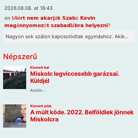
2026.08.08. at 18:43
on
M𝗶é𝗿𝘁 𝗻𝗲𝗺 𝗮𝗸𝗮𝗿𝗷á𝗸 𝗦𝘇𝗮𝗯ó 𝗞𝗲𝘃𝗶𝗻
𝗺𝗮𝗴á𝗻𝗻𝘆𝗼𝗺𝗼𝘇ó𝘁 𝘀𝘇𝗮𝗯𝗮𝗱𝗹á𝗯𝗿𝗮 𝗵𝗲𝗹𝘆𝗲𝘇𝗻𝗶?
Nagyon sok szálon kapcsolódtak egymáshoz. Akik...
Népszerű