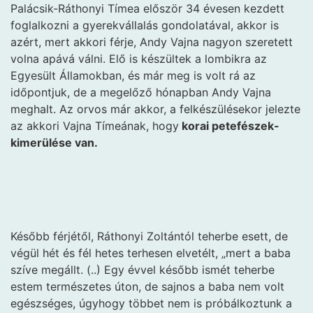
Palácsik-Ráthonyi Tímea először 34 évesen kezdett
foglalkozni a gyerekvállalás gondolatával, akkor is
azért, mert akkori férje, Andy Vajna nagyon szeretett
volna apává válni. Elő is készültek a lombikra az
Egyesült Államokban, és már meg is volt rá az
időpontjuk, de a megelőző hónapban Andy Vajna
meghalt. Az orvos már akkor, a felkészülésekor jelezte
az akkori Vajna Tímeának, hogy
korai petefészek-
kimerülése van.
Később férjétől, Ráthonyi Zoltántól teherbe esett, de
végül hét és fél hetes terhesen elvetélt, „mert a baba
szíve megállt. (..) Egy évvel később ismét teherbe
estem természetes úton, de sajnos a baba nem volt
egészséges, úgyhogy többet nem is próbálkoztunk a