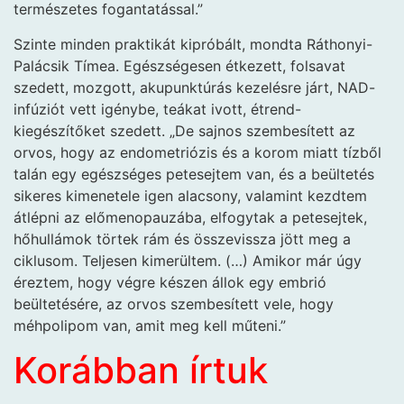
természetes fogantatással.”
Szinte minden praktikát kipróbált, mondta Ráthonyi-
Palácsik Tímea. Egészségesen étkezett, folsavat
szedett, mozgott, akupunktúrás kezelésre járt, NAD-
infúziót vett igénybe, teákat ivott, étrend-
kiegészítőket szedett. „De sajnos szembesített az
orvos, hogy az endometriózis és a korom miatt tízből
talán egy egészséges petesejtem van, és a beültetés
sikeres kimenetele igen alacsony, valamint kezdtem
átlépni az előmenopauzába, elfogytak a petesejtek,
hőhullámok törtek rám és összevissza jött meg a
ciklusom. Teljesen kimerültem. (…) Amikor már úgy
éreztem, hogy végre készen állok egy embrió
beültetésére, az orvos szembesített vele, hogy
méhpolipom van, amit meg kell műteni.”
Korábban írtuk