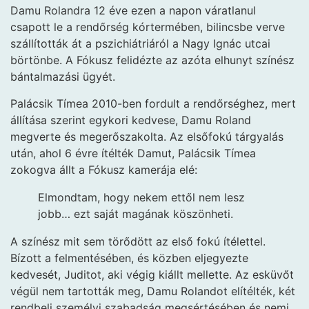
Damu Rolandra 12 éve ezen a napon váratlanul
csapott le a rendőrség kórtermében, bilincsbe verve
szállították át a pszichiátriáról a Nagy Ignác utcai
börtönbe. A Fókusz felidézte az azóta elhunyt színész
bántalmazási ügyét.
Palácsik Tímea 2010-ben fordult a rendőrséghez, mert
állítása szerint egykori kedvese, Damu Roland
megverte és megerőszakolta. Az elsőfokú tárgyalás
után, ahol 6 évre ítélték Damut, Palácsik Tímea
zokogva állt a Fókusz kamerája elé:
Elmondtam, hogy nekem ettől nem lesz
jobb… ezt saját magának köszönheti.
A színész mit sem törődött az első fokú ítélettel.
Bízott a felmentésében, és közben eljegyezte
kedvesét, Juditot, aki végig kiállt mellette. Az esküvőt
végül nem tartották meg, Damu Rolandot elítélték, két
rendbeli személyi szabadság megsértésében és nemi