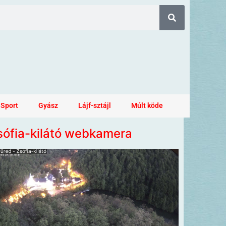
Sport
Gyász
Lájf-sztájl
Múlt köde
sófia-kilátó webkamera