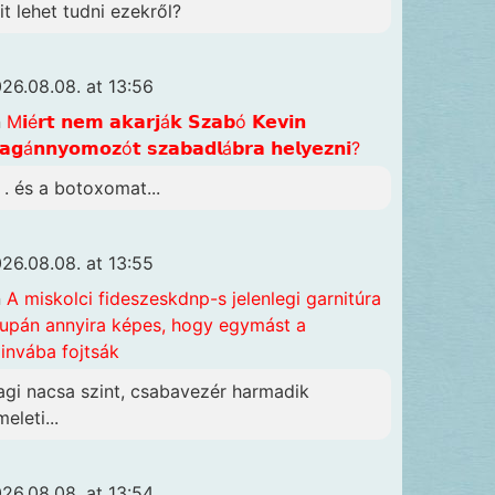
it lehet tudni ezekről?
26.08.08. at 13:56
n
M𝗶é𝗿𝘁 𝗻𝗲𝗺 𝗮𝗸𝗮𝗿𝗷á𝗸 𝗦𝘇𝗮𝗯ó 𝗞𝗲𝘃𝗶𝗻
𝗴á𝗻𝗻𝘆𝗼𝗺𝗼𝘇ó𝘁 𝘀𝘇𝗮𝗯𝗮𝗱𝗹á𝗯𝗿𝗮 𝗵𝗲𝗹𝘆𝗲𝘇𝗻𝗶?
. . és a botoxomat...
26.08.08. at 13:55
n
A miskolci fideszeskdnp-s jelenlegi garnitúra
upán annyira képes, hogy egymást a
invába fojtsák
agi nacsa szint, csabavezér harmadik
eleti...
26.08.08. at 13:54