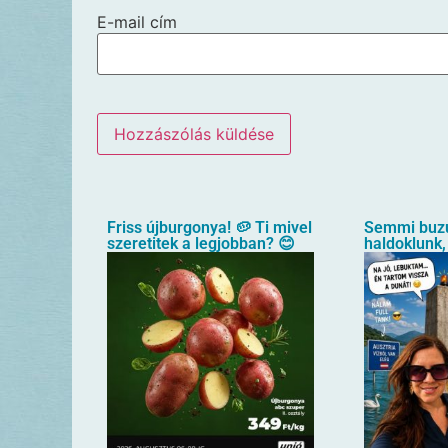
E-mail cím
Friss újburgonya! 🥔 Ti mivel
Semmi buz
szeretitek a legjobban? 😊
haldoklunk,