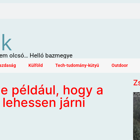
ök
 sem olcsó… Helló bazmegye
azdaság
Külföld
Tech-tudomány-kütyü
Outdoor
Z
e például, hogy a
 lehessen járni