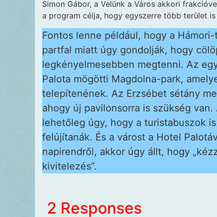
Simon Gábor, a Velünk a Város akkori frakcióv
a program célja, hogy egyszerre több terület is
Fontos lenne például, hogy a Hámori-t
partfal miatt úgy gondolják, hogy cöl
legkényelmesebben megtenni. Az egyi
Palota mögötti Magdolna-park, amelye
telepítenének. Az Erzsébet sétány me
ahogy új pavilonsorra is szükség van. 
lehetőleg úgy, hogy a turistabuszok i
felújítanák. És a várost a Hotel Palot
napirendről, akkor úgy állt, hogy „kéz
kivitelezés”.
2 Responses