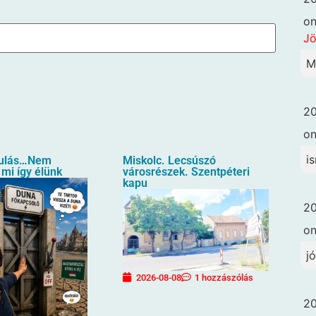
o
Jö
M
20
o
i
ulás…Nem
Miskolc. Lecsúszó
 mi így élünk
városrészek. Szentpéteri
kapu
20
o
j
2026-08-08
1 hozzászólás
20