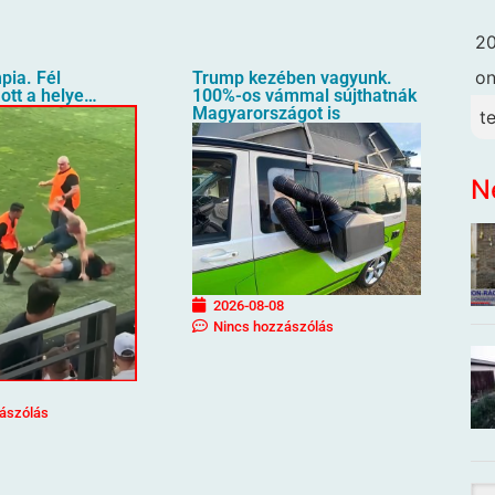
20
o
pia. Fél
Trump kezében vagyunk.
ott a helye…
100%-os vámmal sújthatnák
Magyarországot is
t
N
2026-08-08
Nincs hozzászólás
ászólás