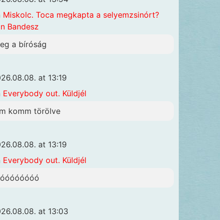
n
Miskolc. Toca megkapta a selyemzsinórt?
n Bandesz
eg a bíróság
26.08.08. at 13:19
n
Everybody out. Küldjél
sm komm törölve
26.08.08. at 13:19
n
Everybody out. Küldjél
óóóóóóóóó
26.08.08. at 13:03