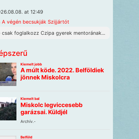
26.08.08. at 12:49
n
A végén becsukják Szijjártót
e csak foglalkozz Czipa gyerek mentorának...
épszerű