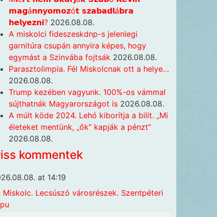
𝗺𝗮𝗴á𝗻𝗻𝘆𝗼𝗺𝗼𝘇ó𝘁 𝘀𝘇𝗮𝗯𝗮𝗱𝗹á𝗯𝗿𝗮
𝗵𝗲𝗹𝘆𝗲𝘇𝗻𝗶?
2026.08.08.
A miskolci fideszeskdnp-s jelenlegi
garnitúra csupán annyira képes, hogy
egymást a Szinvába fojtsák
2026.08.08.
Parasztolimpia. Fél Miskolcnak ott a helye…
2026.08.08.
Trump kezében vagyunk. 100%-os vámmal
sújthatnák Magyarországot is
2026.08.08.
A múlt köde 2024. Lehó kiborítja a bilit. „Mi
életeket mentünk, „ők” kapják a pénzt”
2026.08.08.
riss kommentek
26.08.08. at 14:19
n
Miskolc. Lecsúszó városrészek. Szentpéteri
apu