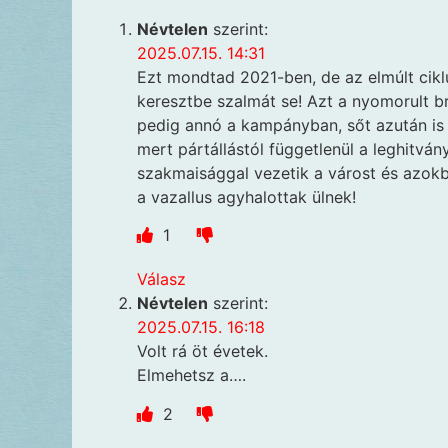
Névtelen
szerint:
2025.07.15. 14:31
Ezt mondtad 2021-ben, de az elmúlt cikl
keresztbe szalmát se! Azt a nyomorult b
pedig annó a kampányban, sőt azután is a
mert pártállástól függetlenül a leghitván
szakmaisággal vezetik a várost és azokb
a vazallus agyhalottak ülnek!
1
Válasz
Névtelen
szerint:
2025.07.15. 16:18
Volt rá öt évetek.
Elmehetsz a….
2