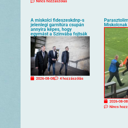
Nincs hozzászólás
A miskolci fideszeskdnp-s
Parasztolim
jelenlegi garnitúra csupán
Miskolcnak 
annyira képes, hogy
egymást a Szinvába fojtsák
2026-08-08
4 hozzászólás
2026-08-08
Nincs hozz