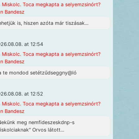
n
Miskolc. Toca megkapta a selyemzsinórt?
n Bandesz
ehetjük is, hiszen azóta már tiszásak...
26.08.08. at 12:54
n
Miskolc. Toca megkapta a selyemzsinórt?
n Bandesz
a te mondod setétzűdseggny@ló
26.08.08. at 12:52
n
Miskolc. Toca megkapta a selyemzsinórt?
n Bandesz
Nekünk meg nemfideszeskdnp-s
iskolciaknak" Orvos látott...