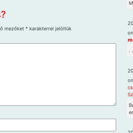
M
s?
20
ző mezőket
*
karakterrel jelöltük
o
𝗺
. 
20
o
cs
Sz
B
em
20