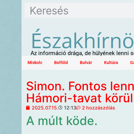
Északhírn
Az információ drága, de hülyének lenni
Miskolc
Belföld
Bulvár
Kultúra
G
Simon. Fontos lenn
Hámori-tavat körül
2025.07.15.
12:13
2 hozzászólás
A múlt köde.