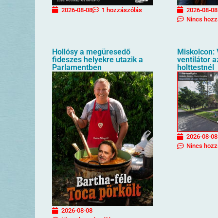
2026-08-08
1 hozzászólás
2026-08-08
Nincs hozz
Hollósy a megüresedő
Miskolcon: 
fideszes helyekre utazik a
ventilátor 
Parlamentben
holttestnél
2026-08-08
Nincs hozz
2026-08-08