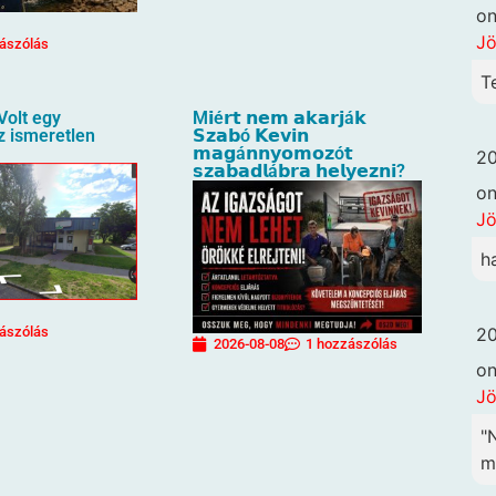
o
Jö
ászólás
T
Volt egy
M𝗶é𝗿𝘁 𝗻𝗲𝗺 𝗮𝗸𝗮𝗿𝗷á𝗸
az ismeretlen
𝗦𝘇𝗮𝗯ó 𝗞𝗲𝘃𝗶𝗻
𝗺𝗮𝗴á𝗻𝗻𝘆𝗼𝗺𝗼𝘇ó𝘁
20
𝘀𝘇𝗮𝗯𝗮𝗱𝗹á𝗯𝗿𝗮 𝗵𝗲𝗹𝘆𝗲𝘇𝗻𝗶?
o
Jö
h
20
ászólás
2026-08-08
1 hozzászólás
o
Jö
"
m