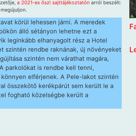
ezetője,
a 2021-es őszi sajttájékoztatón
arról beszélt:
 megújuljon.
avat körül lehessen járni. A meredek
F
öpökön álló sétányon lehetne ezt a
k leginkább elhanyagolt rész a Hotel
L
t szintén rendbe raknának, új növényeket
gújítása szintén nem várathat magára,
A parkolókat is rendbe kell tenni,
s könnyen elférjenek. A Pele-lakot szintén
ával összekötő kerékpárút sem került le a
zel fogható közelségbe került a