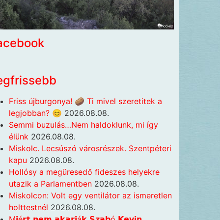
acebook
egfrissebb
Friss újburgonya! 🥔 Ti mivel szeretitek a
legjobban? 😊
2026.08.08.
Semmi buzulás…Nem haldoklunk, mi így
élünk
2026.08.08.
Miskolc. Lecsúszó városrészek. Szentpéteri
kapu
2026.08.08.
Hollósy a megüresedő fideszes helyekre
utazik a Parlamentben
2026.08.08.
Miskolcon: Volt egy ventilátor az ismeretlen
holttestnél
2026.08.08.
M𝗶é𝗿𝘁 𝗻𝗲𝗺 𝗮𝗸𝗮𝗿𝗷á𝗸 𝗦𝘇𝗮𝗯ó 𝗞𝗲𝘃𝗶𝗻