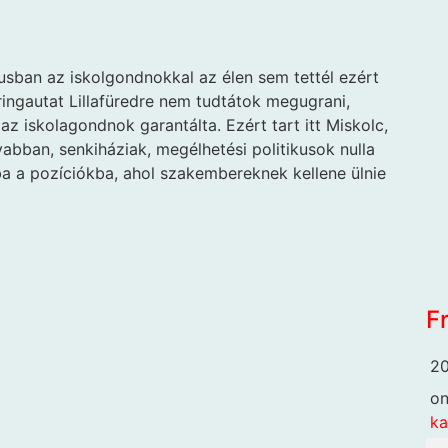
usban az iskolgondnokkal az élen sem tettél ezért
ringautat Lillafüredre nem tudtátok megugrani,
z iskolagondnok garantálta. Ezért tart itt Miskolc,
yabban, senkiháziak, megélhetési politikusok nulla
a a pozíciókba, ahol szakembereknek kellene ülnie
F
20
o
k