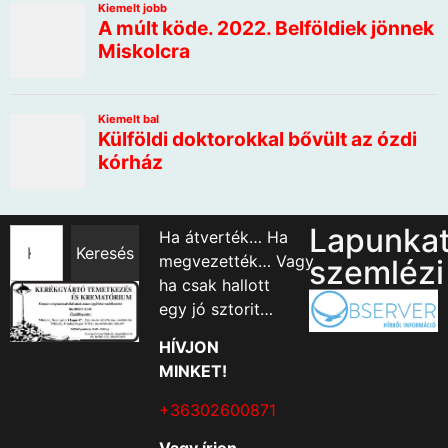
Lapunka
Ha átverték… Ha
Keresés
megvezették… Vagy
szemlézi
ha csak hallott
egy jó sztorit…
HÍVJON
MINKET!
+36302600871