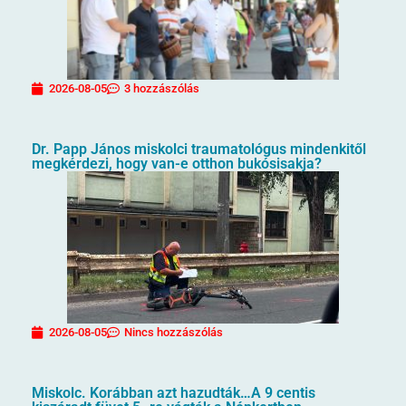
2026-08-05
3 hozzászólás
Dr. Papp János miskolci traumatológus mindenkitől
megkérdezi, hogy van-e otthon bukósisakja?
2026-08-05
Nincs hozzászólás
Miskolc. Korábban azt hazudták…A 9 centis