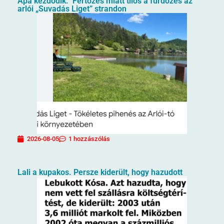
Apa kezdődik. Fertőzés miatt tilos a fürdőzés az
arlói „Suvadás Liget” strandon
2026-08-05
1 hozzászólás
Lali a kupakos. Persze kiderült, hogy hazudott