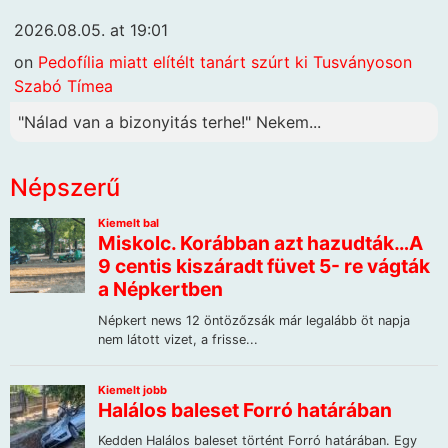
2026.08.05. at 19:01
on
Pedofília miatt elítélt tanárt szúrt ki Tusványoson
Szabó Tímea
"Nálad van a bizonyitás terhe!" Nekem...
Népszerű