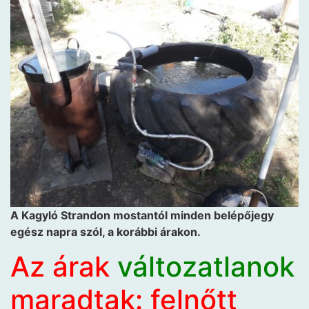
A Kagyló Strandon mostantól minden belépőjegy
egész napra szól, a korábbi árakon.
Az árak
változatlanok
maradtak: felnőtt