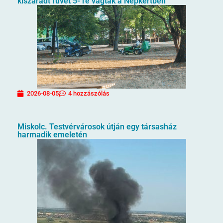
kiszáradt füvet 5- re vágták a Népkertben
2026-08-05
4 hozzászólás
Miskolc. Testvérvárosok útján egy társasház
harmadik emeletén