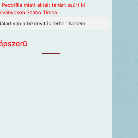
n
Pedofília miatt elítélt tanárt szúrt ki
sványoson Szabó Tímea
Nálad van a bizonyitás terhe!" Nekem...
épszerű