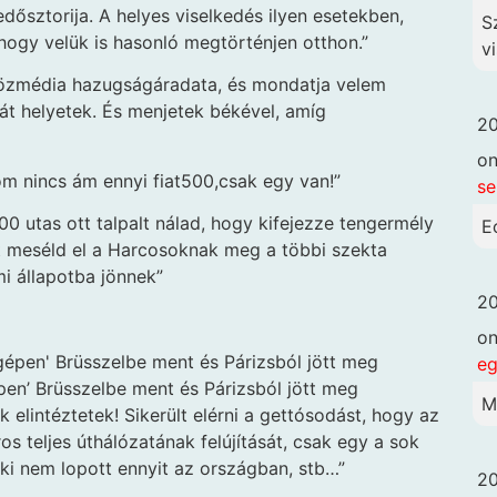
ősztorija. A helyes viselkedés ilyen esetekben,
S
ehogy velük is hasonló megtörténjen otthon.”
vi
özmédia hazugságáradata, és mondatja velem
át helyetek. És menjetek békével, amíg
20
o
om nincs ám ennyi fiat500,csak egy van!”
se
00 utas ott talpalt nálad, hogy kifejezze tengermély
E
zt meséld el a Harcosoknak meg a többi szekta
mi állapotba jönnek”
20
o
eg
pen’ Brüsszelbe ment és Párizsból jött meg
M
 elintéztetek! Sikerült elérni a gettósodást, hogy az
os teljes úthálózatának felújítását, csak egy a sok
nki nem lopott ennyit az országban, stb…”
20