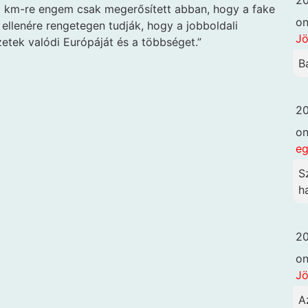
0 km-re engem csak megerősített abban, hogy a fake
o
lenére rengetegen tudják, hogy a jobboldali
Jö
etek valódi Európáját és a többséget.”
B
20
o
eg
S
h
20
o
Jö
A