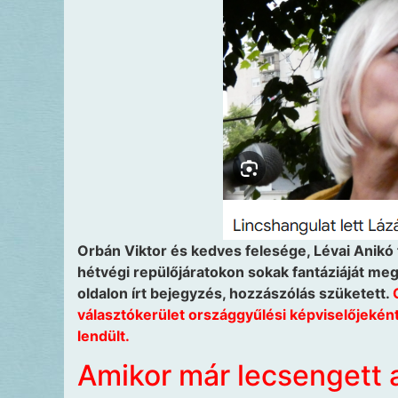
Orbán Viktor és kedves felesége, Lévai Anikó 
hétvégi repülőjáratokon sokak fantáziáját me
oldalon írt bejegyzés, hozzászólás szüketett.
C
választókerület országgyűlési képviselőjeként 
lendült.
Amikor már lecsengett 