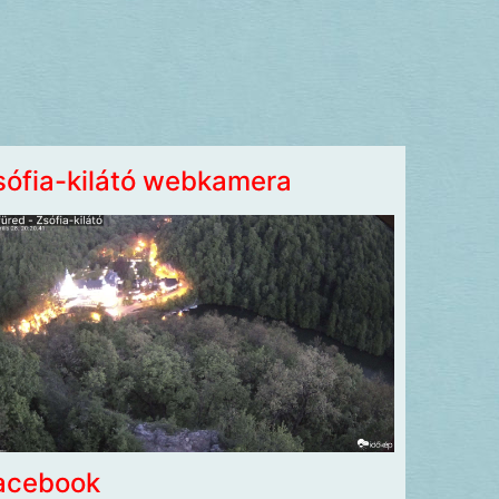
sófia-kilátó webkamera
acebook