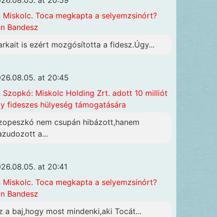
n
Miskolc. Toca megkapta a selyemzsinórt?
n Bandesz
arkait is ezért mozgósította a fidesz.Úgy...
26.08.05. at 20:45
n
Szopkó: Miskolc Holding Zrt. adott 10 milliót
y fideszes hülyeség támogatására
zopeszkó nem csupán hibázott,hanem
azudozott a...
26.08.05. at 20:41
n
Miskolc. Toca megkapta a selyemzsinórt?
n Bandesz
z a baj,hogy most mindenki,aki Tocát...