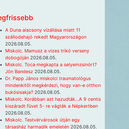
egfrissebb
A Duna alacsony vízállása miatt 11
szállodahajó rekedt Magyarországon
2026.08.05.
Miskolc. Mamusz a vizes trikó verseny
dobogóján
2026.08.05.
Miskolc. Toca megkapta a selyemzsinórt?
Jön Bandesz
2026.08.05.
Dr. Papp János miskolci traumatológus
mindenkitől megkérdezi, hogy van-e otthon
bukósisakja?
2026.08.05.
Miskolc. Korábban azt hazudták…A 9 centis
kiszáradt füvet 5- re vágták a Népkertben
2026.08.05.
Miskolc. Testvérvárosok útján egy
társasház harmadik emeletén
2026.08.05.