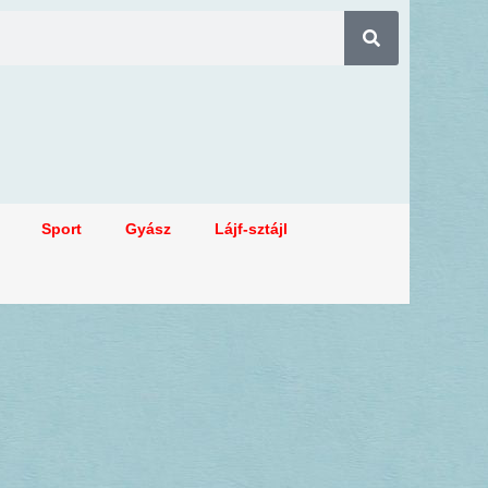
Sport
Gyász
Lájf-sztájl