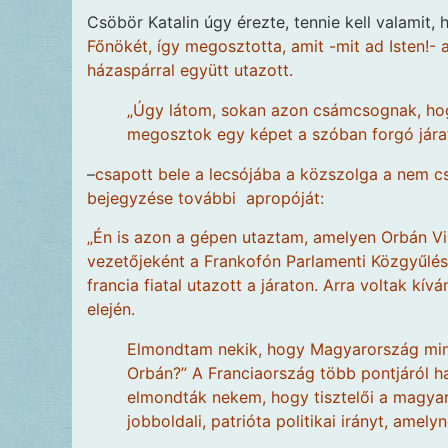
Csöbör Katalin úgy érezte, tennie kell valamit, h
Főnökét, így megosztotta, amit -mit ad Isten!- 
házaspárral együtt utazott.
„Úgy látom, sokan azon csámcsognak, hogy
megosztok egy képet a szóban forgó járat
–
csapott bele a lecsójába a közszolga a nem cs
bejegyzése további apropóját:
„Én is azon a gépen utaztam, amelyen Orbán Vi
vezetőjeként a Frankofón Parlamenti Közgyűlés
francia fiatal utazott a járaton. Arra voltak kí
elején.
Elmondtam nekik, hogy Magyarország minis
Orbán?” A Franciaország több pontjáról h
elmondták nekem, hogy tisztelői a magyar 
jobboldali, patrióta politikai irányt, amely