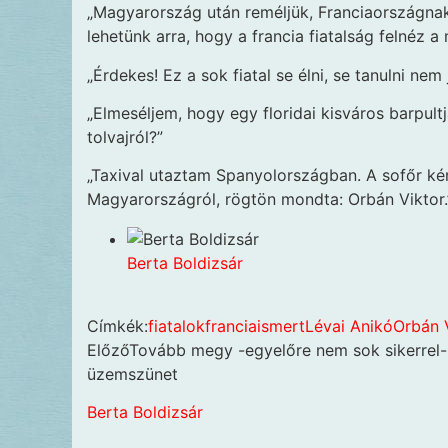
„Magyarország után reméljük, Franciaországna
lehetünk arra, hogy a francia fiatalság felnéz 
„Érdekes! Ez a sok fiatal se élni, se tanulni n
„Elmeséljem, hogy egy floridai kisváros barpult
tolvajról?”
„Taxival utaztam Spanyolországban. A sofőr k
Magyarországról, rögtön mondta: Orbán Viktor.
Berta Boldizsár
Címkék:
fiatalok
francia
ismert
Lévai Anikó
Orbán 
Előző
Tovább megy -egyelőre nem sok sikerrel- 
üzemszünet
Berta Boldizsár