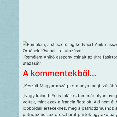
„Remélem Anikó asszony csinált az útra fasirt
utazását”
A kommentekből…
„Készült Magyarország kormánya megbízásábó
„Nagy kaland. Én is találkoztam már olyan nyuga
voltak, mint ezek a francia fiatalok. Aki nem é
jobboldali értékekhez, meg a patriotizmushoz a
patriotizmus az oroszbarát pártok egy akolba 