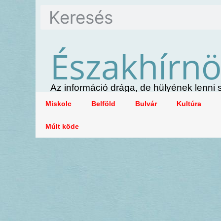
Északhírn
Az információ drága, de hülyének lenn
Miskolc
Belföld
Bulvár
Kultúra
Múlt köde