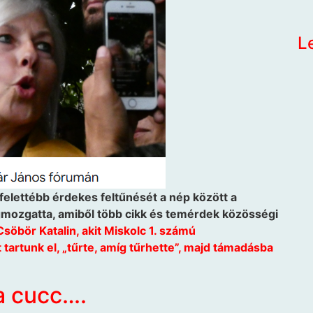
L
felettébb érdekes feltűnését a nép között a
gmozgatta, amiből több cikk és temérdek közösségi
söbör Katalin, akit Miskolc 1. számú
tartunk el, „tűrte, amíg tűrhette”, majd támadásba
a cucc….