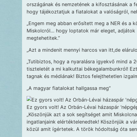
országának és nemzetének a kifosztásának a fed
hogy tájékoztatjuk a fiatalokat a valóságról, n
„Engem meg abban erősített meg a NER és a k
Miskolcról… hogy loptatok már eleget, adjátok 
megtehetitek.”
„Azt a mindenit mennyi harcos van itt,de elárul
„Tutibiztos, hogy a nyaralásra igyekvő mind a 2
tiszteletét a mi kalkuttai békegalambunkról! E
tagnak és médiának! Biztos felejthetetlen izgal
„A magyar fiatalokat hallgassa meg”
Ez gyors volt! Az Orbán-Lévai házaspár ‘népgé
„Köszönjük azt a sok segítséget amit Miskolcnak
ingatlanjaink elértéktelenedtek! Köszönjük a vár
közül amit ígértetek. A török hódoltság óta se