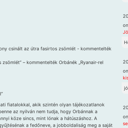
20
o
Jö
H
20
os zsömlét” – kommentelték Orbánék „Ryanair-rel
o
ki
j
l”
ti fiatalokkal, akik szintén olyan tájékozatlanok
20
l benne az nyilván nem tudja, hogy Orbánnak a
o
nnyi köze sincs, mint lónak a hátúszáshoz. A
se
gyűjtésénak a fedőneve, a jobboldaliság meg a saját