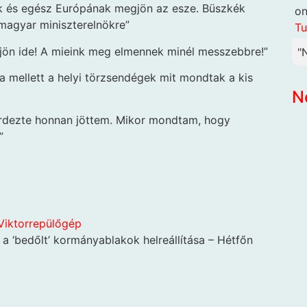
k és egész Európának megjön az esze. Büszkék
o
a magyar miniszterelnökre”
Tu
em jön ide! A mieink meg elmennek minél messzebbre!”
"
ja mellett a helyi törzsendégek mit mondtak a kis
N
érdezte honnan jöttem. Mikor mondtam, hogy
”
Viktor
repülőgép
a ‘bedőlt’ kormányablakok helreállítása – Hétfőn