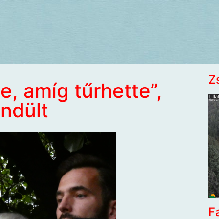
Z
e, amíg tűrhette”,
ndült
F