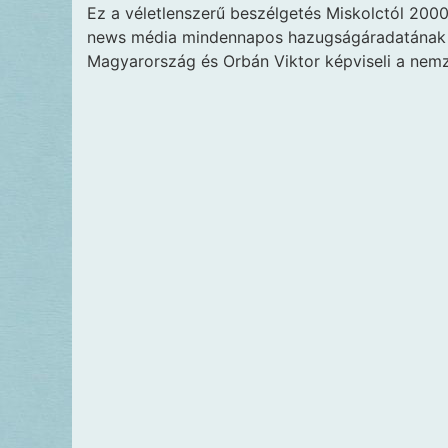
Ez a véletlenszerű beszélgetés Miskolctól 200
news média mindennapos hazugságáradatának el
Magyarország és Orbán Viktor képviseli a nemz