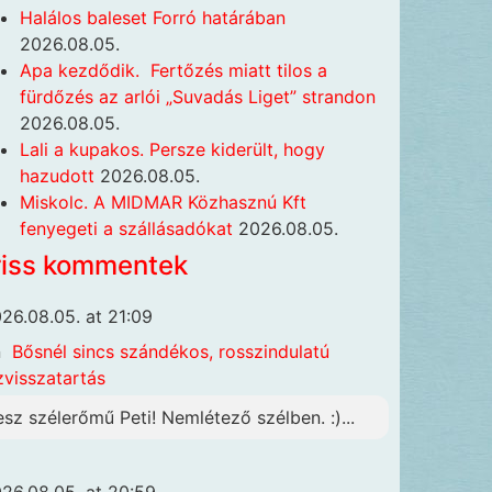
Halálos baleset Forró határában
2026.08.05.
Apa kezdődik. Fertőzés miatt tilos a
fürdőzés az arlói „Suvadás Liget” strandon
2026.08.05.
Lali a kupakos. Persze kiderült, hogy
hazudott
2026.08.05.
Miskolc. A MIDMAR Közhasznú Kft
fenyegeti a szállásadókat
2026.08.05.
riss kommentek
26.08.05. at 21:09
n
Bősnél sincs szándékos, rosszindulatú
zvisszatartás
esz szélerőmű Peti! Nemlétező szélben. :)...
26.08.05. at 20:59