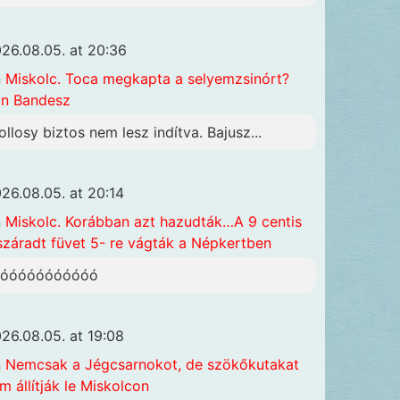
26.08.05. at 20:36
n
Miskolc. Toca megkapta a selyemzsinórt?
n Bandesz
ollosy biztos nem lesz indítva. Bajusz...
26.08.05. at 20:14
n
Miskolc. Korábban azt hazudták…A 9 centis
száradt füvet 5- re vágták a Népkertben
óóóóóóóóóóóó
26.08.05. at 19:08
n
Nemcsak a Jégcsarnokot, de szökőkutakat
m állítják le Miskolcon