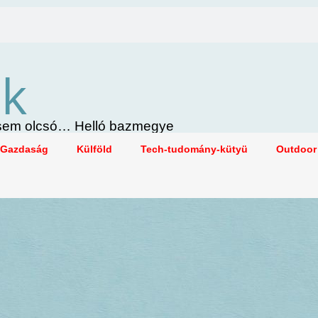
ök
i sem olcsó… Helló bazmegye
Gazdaság
Külföld
Tech-tudomány-kütyü
Outdoor