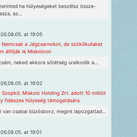
zerinted ha hülyeségeket beszélsz össze-
ssza, az...
26.08.05. at 19:05
n
Nemcsak a Jégcsarnokot, de szökőkutakat
m állítják le Miskolcon
csém, neked akkora sötétség uralkodik a...
26.08.05. at 19:02
n
Szopkó: Miskolc Holding Zrt. adott 10 milliót
y fideszes hülyeség támogatására
i van csabai büzösborz, megint lapozgattad...
26.08.05. at 19:01