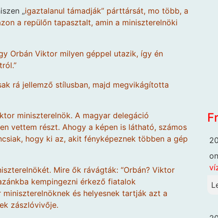
iszen „
igaztalanul támadják” párttársát, mo több, a
azon a repülőn tapasztalt, amin a miniszterelnöki
 Orbán Viktor milyen géppel utazik, így én
ról.”
ak rá jellemző stílusban, majd megvikágította
F
ktor miniszterelnök. A magyar delegáció
en vettem részt. Ahogy a képen is látható, számos
váncsiak, hogy ki az, akit fényképeznek többen a gép
20
o
ví
zterelnökét. Mire ők rávágták: “Orbán? Viktor
azánkba kempingezni érkező fiatalok
L
miniszterelnöknek és helyesnek tartják azt a
nek zászlóvivője.
20