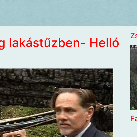
Z
g lakástűzben- Helló
F