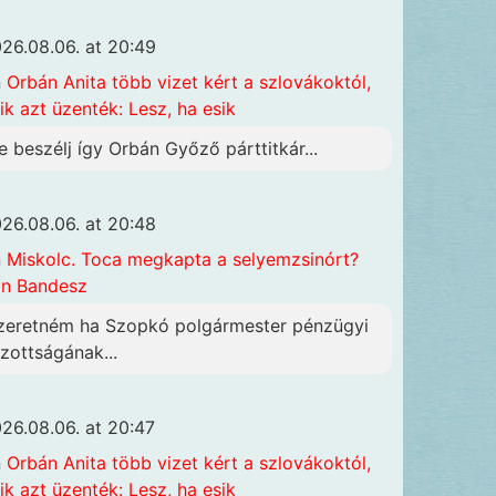
26.08.06. at 20:49
n
Orbán Anita több vizet kért a szlovákoktól,
ik azt üzenték: Lesz, ha esik
e beszélj így Orbán Győző párttitkár...
26.08.06. at 20:48
n
Miskolc. Toca megkapta a selyemzsinórt?
n Bandesz
zeretném ha Szopkó polgármester pénzügyi
izottságának...
26.08.06. at 20:47
n
Orbán Anita több vizet kért a szlovákoktól,
ik azt üzenték: Lesz, ha esik