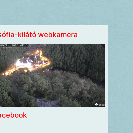
sófia-kilátó webkamera
acebook