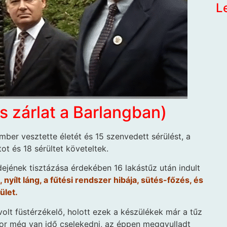
L
s zárlat a Barlangban)
ber vesztette életét és 15 szenvedett sérülést, a
ot és 18 sérültet követeltek.
dejének tisztázása érdekében 16 lakástűz után indult
nyílt láng, a fűtési rendszer hibája, sütés-főzés, és
ület.
olt füstérzékelő, holott ezek a készülékek már a tűz
or még van idő cselekedni, az éppen meggyulladt