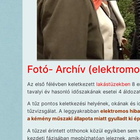
Fotó- Archív (elektromo
Az első félévben keletkezett
lakástüzekben
8 em
tavalyi év hasonló időszakának esetei 4 áldozat
A tűz pontos keletkezési helyének, okának és i
tűzvizsgálat. A leggyakrabban
elektromos hiba, 
a kémény műszaki állapota miatt gyulladt ki ép
A tűzzel érintett otthonok közül egyikben sem v
kezdeti fázisában megbízhatóan jeleznek, amik