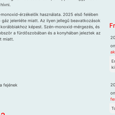
hívni.
-monoxid-érzékelők használata. 2025 első felében
gáz jelenléte miatt. Az ilyen jellegű beavatkozások
F
l korábbiakhoz képest. Szén-monoxid-mérgezés, és
öbbször a fürdőszobában és a konyhában jeleztek az
20
 miatt.
o
ak
E
ki
20
a fejének
o
fe
T