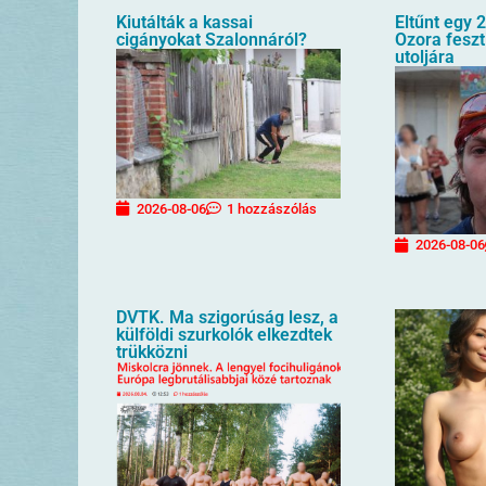
Kiutálták a kassai
Eltűnt egy 2
cigányokat Szalonnáról?
Ozora feszt
utoljára
2026-08-06
1 hozzászólás
2026-08-06
DVTK. Ma szigorúság lesz, a
külföldi szurkolók elkezdtek
trükközni