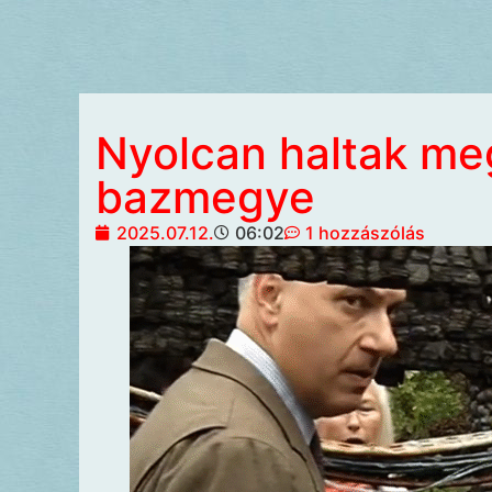
Nyolcan haltak me
bazmegye
2025.07.12.
06:02
1 hozzászólás