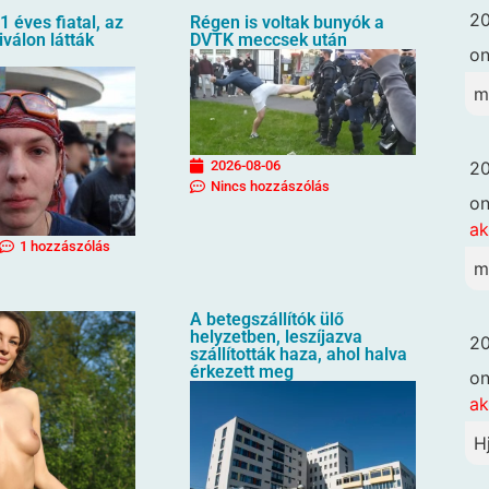
20
1 éves fiatal, az
Régen is voltak bunyók a
iválon látták
DVTK meccsek után
o
m
20
2026-08-06
Nincs hozzászólás
o
ak
1 hozzászólás
m
A betegszállítók ülő
helyzetben, leszíjazva
20
szállították haza, ahol halva
érkezett meg
o
ak
H