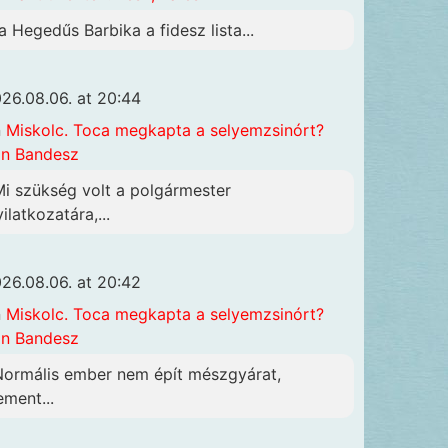
a Hegedűs Barbika a fidesz lista...
26.08.06. at 20:44
n
Miskolc. Toca megkapta a selyemzsinórt?
n Bandesz
Mi szükség volt a polgármester
ilatkozatára,...
26.08.06. at 20:42
n
Miskolc. Toca megkapta a selyemzsinórt?
n Bandesz
Normális ember nem épít mészgyárat,
ement...