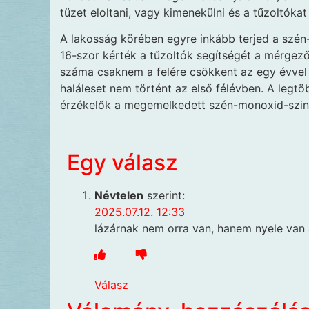
tüzet eloltani, vagy kimenekülni és a tűzoltókat 
A lakosság körében egyre inkább terjed a szén
16-szor kérték a tűzoltók segítségét a mérgező 
száma csaknem a felére csökkent az egy évve
haláleset nem történt az első félévben. A legt
érzékelők a megemelkedett szén-monoxid-szint
Egy válasz
Névtelen
szerint:
2025.07.12. 12:33
lázárnak nem orra van, hanem nyele van 
Válasz