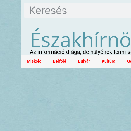
Északhírn
Az információ drága, de hülyének lenni
Miskolc
Belföld
Bulvár
Kultúra
G