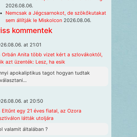
2026.08.06.
Nemcsak a Jégcsarnokot, de szökőkutakat
sem állítják le Miskolcon
2026.08.06.
riss kommentek
26.08.06. at 21:01
n
Orbán Anita több vizet kért a szlovákoktól,
ik azt üzenték: Lesz, ha esik
nnyi apokaliptikus tagot hogyan tudtak
választani...
26.08.06. at 20:50
n
Eltűnt egy 21 éves fiatal, az Ozora
sztiválon látták utoljára
ol valamit általában ?