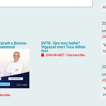
H
20
o
Jö
záradt a Bózsva-
DVTK. Újra lesz balhé?
"
halomnál
Vigyázat mert Toca dühös
ny
lesz
2026-08-06
1 hozzászólás
20
o
Jö
"
c
ászólás