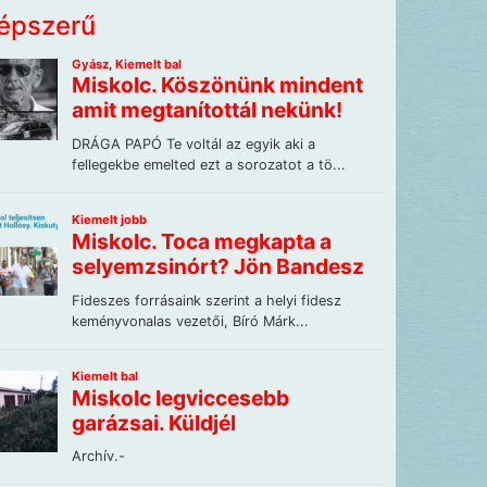
épszerű