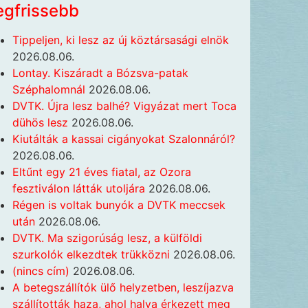
egfrissebb
Tippeljen, ki lesz az új köztársasági elnök
2026.08.06.
Lontay. Kiszáradt a Bózsva-patak
Széphalomnál
2026.08.06.
DVTK. Újra lesz balhé? Vigyázat mert Toca
dühös lesz
2026.08.06.
Kiutálták a kassai cigányokat Szalonnáról?
2026.08.06.
Eltűnt egy 21 éves fiatal, az Ozora
fesztiválon látták utoljára
2026.08.06.
Régen is voltak bunyók a DVTK meccsek
után
2026.08.06.
DVTK. Ma szigorúság lesz, a külföldi
szurkolók elkezdtek trükközni
2026.08.06.
(nincs cím)
2026.08.06.
A betegszállítók ülő helyzetben, leszíjazva
szállították haza, ahol halva érkezett meg