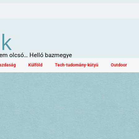
ök
 sem olcsó… Helló bazmegye
azdaság
Külföld
Tech-tudomány-kütyü
Outdoor