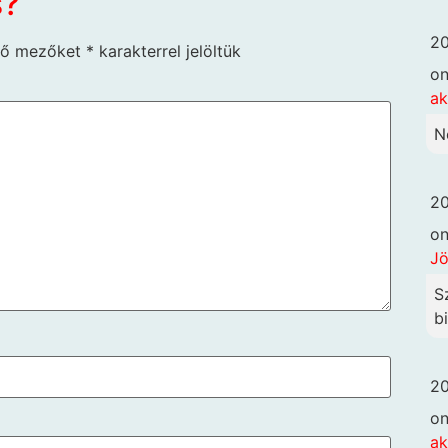
s?
20
ző mezőket
*
karakterrel jelöltük
o
ak
N
20
o
Jö
S
b
20
o
ak