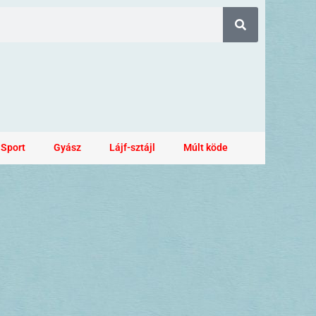
Sport
Gyász
Lájf-sztájl
Múlt köde