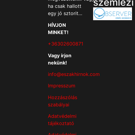
szemlézi
ha csak hallott
egy jó sztorit…
HÍVJON
MINKET!
+36302600871
Vagy írjon
nekünk!
info@eszakhirnok.com
Impresszum
Hozzászólás
szabályai
Adatvédelmi
tájékoztató
Adatvédelmi