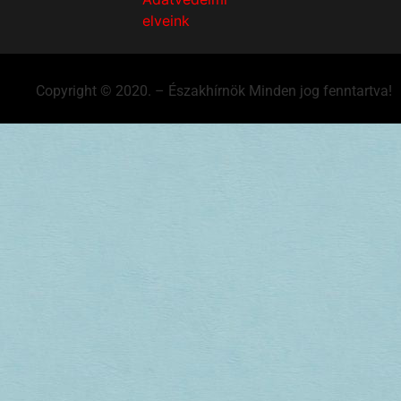
elveink
Copyright © 2020. – Északhírnök Minden jog fenntartva!