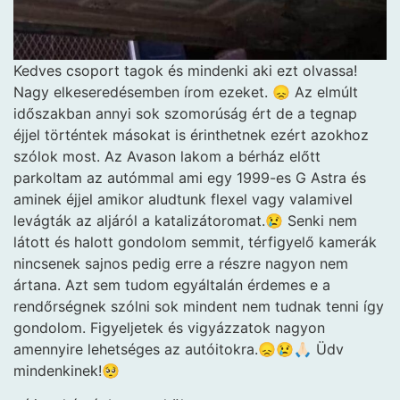
Kedves csoport tagok és mindenki aki ezt olvassa!
Nagy elkeseredésemben írom ezeket. 😞 Az elmúlt
időszakban annyi sok szomorúság ért de a tegnap
éjjel történtek másokat is érinthetnek ezért azokhoz
szólok most. Az Avason lakom a bérház előtt
parkoltam az autómmal ami egy 1999-es G Astra és
aminek éjjel amikor aludtunk flexel vagy valamivel
levágták az aljáról a katalizátoromat.😢 Senki nem
látott és halott gondolom semmit, térfigyelő kamerák
nincsenek sajnos pedig erre a részre nagyon nem
ártana. Azt sem tudom egyáltalán érdemes e a
rendőrségnek szólni sok mindent nem tudnak tenni így
gondolom. Figyeljetek és vigyázzatok nagyon
amennyire lehetséges az autóitokra.😞😢🙏🏻 Üdv
mindenkinek!🥺