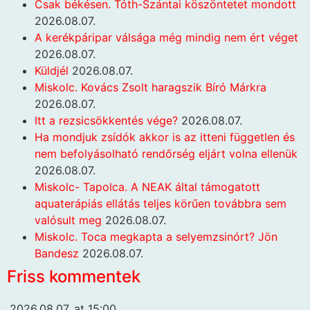
Csak békésen. Tóth-Szántai köszöntetet mondott
2026.08.07.
A kerékpáripar válsága még mindig nem ért véget
2026.08.07.
Küldjél
2026.08.07.
Miskolc. Kovács Zsolt haragszik Bíró Márkra
2026.08.07.
Itt a rezsicsökkentés vége?
2026.08.07.
Ha mondjuk zsídók akkor is az itteni független és
nem befolyásolható rendőrség eljárt volna ellenük
2026.08.07.
Miskolc- Tapolca. A NEAK által támogatott
aquaterápiás ellátás teljes körűen továbbra sem
valósult meg
2026.08.07.
Miskolc. Toca megkapta a selyemzsinórt? Jön
Bandesz
2026.08.07.
Friss kommentek
2026.08.07. at 15:00