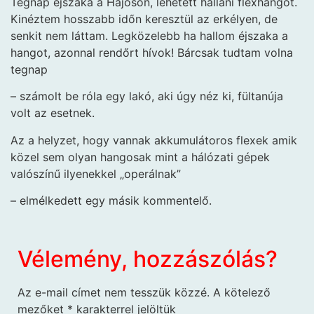
Tegnap éjszaka a Hajóson, lehetett hallani flexhangot.
Kinéztem hosszabb időn keresztül az erkélyen, de
senkit nem láttam. Legközelebb ha hallom éjszaka a
hangot, azonnal rendőrt hívok! Bárcsak tudtam volna
tegnap
– számolt be róla egy lakó, aki úgy néz ki, fültanúja
volt az esetnek.
Az a helyzet, hogy vannak akkumulátoros flexek amik
közel sem olyan hangosak mint a hálózati gépek
valószínű ilyenekkel „operálnak”
– elmélkedett egy másik kommentelő.
Vélemény, hozzászólás?
Az e-mail címet nem tesszük közzé.
A kötelező
mezőket
*
karakterrel jelöltük