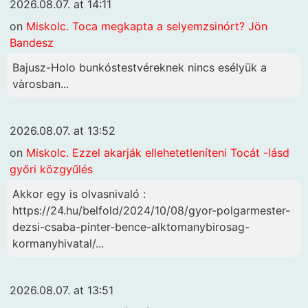
2026.08.07. at 14:11
on
Miskolc. Toca megkapta a selyemzsinórt? Jön
Bandesz
Bajusz-Holo bunkóstestvéreknek nincs esélyük a
vàrosban...
2026.08.07. at 13:52
on
Miskolc. Ezzel akarják ellehetetleníteni Tocát -lásd
győri közgyűlés
Akkor egy is olvasnivaló :
https://24.hu/belfold/2024/10/08/gyor-polgarmester-
dezsi-csaba-pinter-bence-alktomanybirosag-
kormanyhivatal/...
2026.08.07. at 13:51