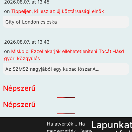
2026.08.07. at 13:45
on
Tippeljen, ki lesz az új köztársasági elnök
City of London csicska
2026.08.07. at 13:43
on
Miskolc. Ezzel akarják ellehetetleníteni Tocát -lásd
győri közgyűlés
Az SZMSZ nagyjából egy kupac lószar.A...
Népszerű
Népszerű
Lapunka
Ha átverték… Ha
megvezették… Vagy