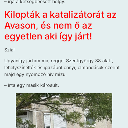
– írja a kétségbeesett hölgy.
Kilopták a katalizátorát az
Avason, és nem ő az
egyetlen aki így járt!
Szia!
Ugyanígy jártam ma, reggel Szentgyörgy 38 alatt,
lehelyszínélték és igazából ennyi, elmondásuk szerint
majd egy nyomozó hív mizu.
– írta egy másik károsult.