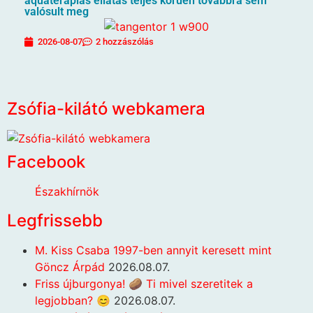
aquaterápiás ellátás teljes körűen továbbra sem
valósult meg
2026-08-07
2 hozzászólás
Zsófia-kilátó webkamera
Facebook
Északhírnök
Legfrissebb
M. Kiss Csaba 1997-ben annyit keresett mint
Göncz Árpád
2026.08.07.
Friss újburgonya! 🥔 Ti mivel szeretitek a
legjobban? 😊
2026.08.07.