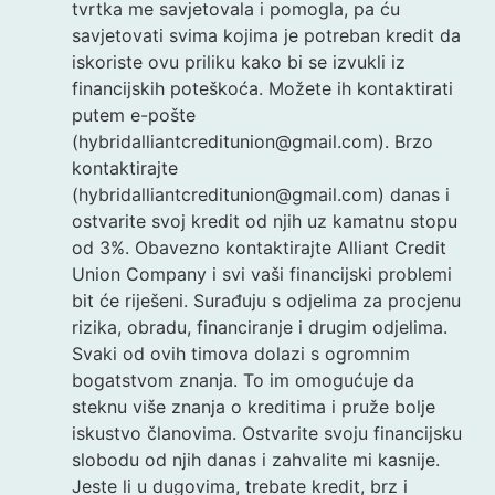
tvrtka me savjetovala i pomogla, pa ću
savjetovati svima kojima je potreban kredit da
iskoriste ovu priliku kako bi se izvukli iz
financijskih poteškoća. Možete ih kontaktirati
putem e-pošte
(hybridalliantcreditunion@gmail.com). Brzo
kontaktirajte
(hybridalliantcreditunion@gmail.com) danas i
ostvarite svoj kredit od njih uz kamatnu stopu
od 3%. Obavezno kontaktirajte Alliant Credit
Union Company i svi vaši financijski problemi
bit će riješeni. Surađuju s odjelima za procjenu
rizika, obradu, financiranje i drugim odjelima.
Svaki od ovih timova dolazi s ogromnim
bogatstvom znanja. To im omogućuje da
steknu više znanja o kreditima i pruže bolje
iskustvo članovima. Ostvarite svoju financijsku
slobodu od njih danas i zahvalite mi kasnije.
Jeste li u dugovima, trebate kredit, brz i