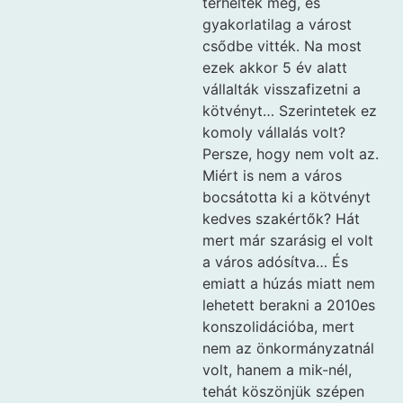
terheltek meg, és
gyakorlatilag a várost
csődbe vitték. Na most
ezek akkor 5 év alatt
vállalták visszafizetni a
kötvényt… Szerintetek ez
komoly vállalás volt?
Persze, hogy nem volt az.
Miért is nem a város
bocsátotta ki a kötvényt
kedves szakértők? Hát
mert már szarásig el volt
a város adósítva… És
emiatt a húzás miatt nem
lehetett berakni a 2010es
konszolidációba, mert
nem az önkormányzatnál
volt, hanem a mik-nél,
tehát köszönjük szépen