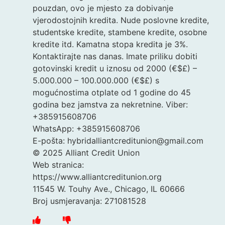
pouzdan, ovo je mjesto za dobivanje
vjerodostojnih kredita. Nude poslovne kredite,
studentske kredite, stambene kredite, osobne
kredite itd. Kamatna stopa kredita je 3%.
Kontaktirajte nas danas. Imate priliku dobiti
gotovinski kredit u iznosu od 2000 (€$£) –
5.000.000 – 100.000.000 (€$£) s
mogućnostima otplate od 1 godine do 45
godina bez jamstva za nekretnine. Viber:
+385915608706
WhatsApp: +385915608706
E-pošta: hybridalliantcreditunion@gmail.com
© 2025 Alliant Credit Union
Web stranica:
https://www.alliantcreditunion.org
11545 W. Touhy Ave., Chicago, IL 60666
Broj usmjeravanja: 271081528