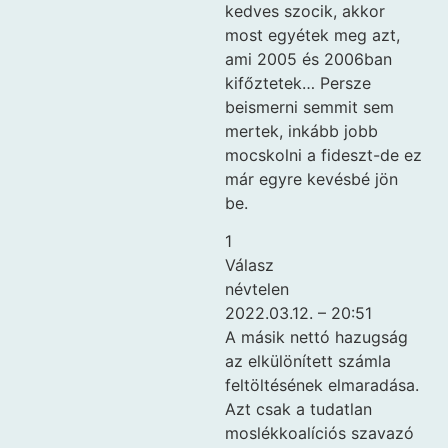
kedves szocik, akkor
most egyétek meg azt,
ami 2005 és 2006ban
kifőztetek… Persze
beismerni semmit sem
mertek, inkább jobb
mocskolni a fideszt-de ez
már egyre kevésbé jön
be.
1
Válasz
névtelen
2022.03.12. – 20:51
A másik nettó hazugság
az elkülönített számla
feltöltésének elmaradása.
Azt csak a tudatlan
moslékkoalíciós szavazó