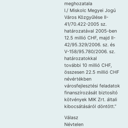
meghozatala
l./ Miskolc Megyei Jogú
Város Közgyűlése II-
41/70.422-2005 sz.
határozatával 2005-ben
12.5 millió CHF, majd II-
42/95.329/2006. sz. és
V-158/95.780/2006. sz.
határozatokkal
további 10 millió CHF,
összesen 22.5 millió CHF
névértékben
városfejlesztési feladatok
finanszírozását biztosító
kötvények MIK Zrt. általi
kibocsátásáról döntött.”
Válasz
Névtelen