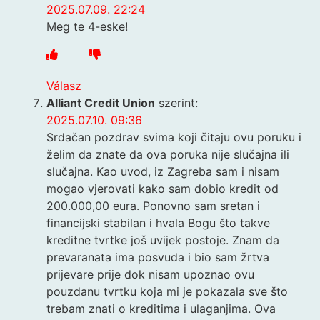
2025.07.09. 22:24
Meg te 4-eske!
Válasz
Alliant Credit Union
szerint:
2025.07.10. 09:36
Srdačan pozdrav svima koji čitaju ovu poruku i
želim da znate da ova poruka nije slučajna ili
slučajna. Kao uvod, iz Zagreba sam i nisam
mogao vjerovati kako sam dobio kredit od
200.000,00 eura. Ponovno sam sretan i
financijski stabilan i hvala Bogu što takve
kreditne tvrtke još uvijek postoje. Znam da
prevaranata ima posvuda i bio sam žrtva
prijevare prije dok nisam upoznao ovu
pouzdanu tvrtku koja mi je pokazala sve što
trebam znati o kreditima i ulaganjima. Ova