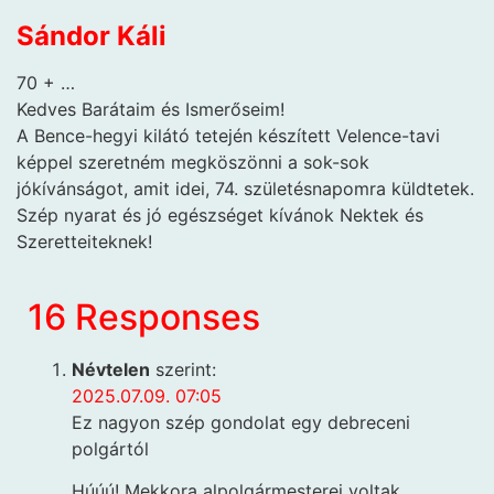
Sándor Káli
70 + …
Kedves Barátaim és Ismerőseim!
A Bence-hegyi kilátó tetején készített Velence-tavi
képpel szeretném megköszönni a sok-sok
jókívánságot, amit idei, 74. születésnapomra küldtetek.
Szép nyarat és jó egészséget kívánok Nektek és
Szeretteiteknek!
16 Responses
Névtelen
szerint:
2025.07.09. 07:05
Ez nagyon szép gondolat egy debreceni
polgártól
Húúú! Mekkora alpolgármesterei voltak