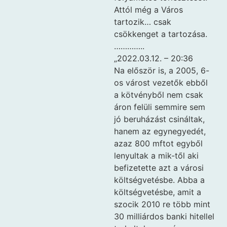
Attól még a Város
tartozik… csak
csökkenget a tartozása.
…………..
„2022.03.12. – 20:36
Na először is, a 2005, 6-
os várost vezetők ebből
a kötvényből nem csak
áron felüli semmire sem
jó beruházást csináltak,
hanem az egynegyedét,
azaz 800 mftot egyből
lenyultak a mik-től aki
befizetette azt a városi
költségvetésbe. Abba a
költségvetésbe, amit a
szocik 2010 re több mint
30 milliárdos banki hitellel