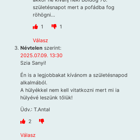
születésnapot mert a pofádba fog
röhögni…
1
1
Válasz
Névtelen
szerint:
2025.07.09. 13:30
Szia Sanyi!
Én is a legjobbakat kívánom a születésnapod
alkalmából.
A hülyékkel nem kell vitatkozni mert mi ia
hülyévé leszünk tőlük!
Üdv.: T.Antal
2
Válasz