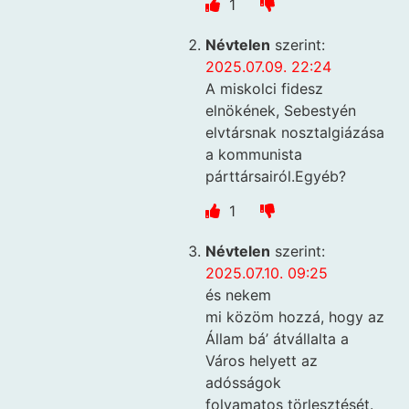
1
Névtelen
szerint:
2025.07.09. 22:24
A miskolci fidesz
elnökének, Sebestyén
elvtársnak nosztalgiázása
a kommunista
párttársairól.Egyéb?
1
Névtelen
szerint:
2025.07.10. 09:25
és nekem
mi közöm hozzá, hogy az
Állam bá’ átvállalta a
Város helyett az
adósságok
folyamatos törlesztését.