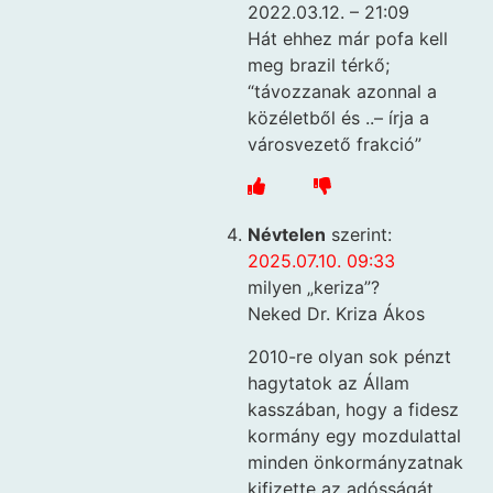
2022.03.12. – 21:09
Hát ehhez már pofa kell
meg brazil térkő;
“távozzanak azonnal a
közéletből és ..– írja a
városvezető frakció”
Névtelen
szerint:
2025.07.10. 09:33
milyen „keriza”?
Neked Dr. Kriza Ákos
2010-re olyan sok pénzt
hagytatok az Állam
kasszában, hogy a fidesz
kormány egy mozdulattal
minden önkormányzatnak
kifizette az adósságát,