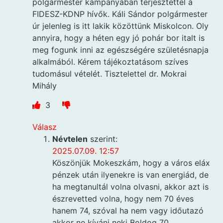
polgármester kampányában terjesztettel a
FIDESZ-KDNP hívők. Káli Sándor polgármester
úr jelenleg is itt lakik közöttünk Miskolcon. Oly
annyira, hogy a héten egy jó pohár bor italt is
meg fogunk inni az egészségére születésnapja
alkalmából. Kérem tájékoztatásom szíves
tudomásul vételét. Tisztelettel dr. Mokrai
Mihály
3
Válasz
Névtelen
szerint:
2025.07.09. 12:57
Köszönjük Mokeszkám, hogy a város eláx
pénzek után ilyenekre is van energiád, de
ha megtanultál volna olvasni, akkor azt is
észrevetted volna, hogy nem 70 éves
hanem 74, szóval ha nem vagy időutazó
akkor ne kívánj neki Boldog 70.