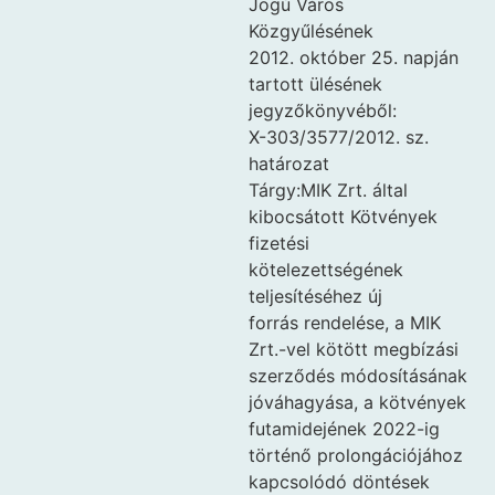
Jogú Város
Közgyűlésének
2012. október 25. napján
tartott ülésének
jegyzőkönyvéből:
X-303/3577/2012. sz.
határozat
Tárgy:MIK Zrt. által
kibocsátott Kötvények
fizetési
kötelezettségének
teljesítéséhez új
forrás rendelése, a MIK
Zrt.-vel kötött megbízási
szerződés módosításának
jóváhagyása, a kötvények
futamidejének 2022-ig
történő prolongációjához
kapcsolódó döntések