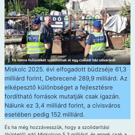
Miskolc 2025. évi elfogadott büdzséje 61,3
milliárd forint, Debrecené 289,9 milliárd. Az
elképesztő különbséget a fejlesztésre
fordítható források mutatják csak igazán.
Nálunk ez 3,4 milliárd forint, a cívisváros
esetében pedig 152 milliárd.
És ha még hozzávesszük, hogy a szolidaritási
(büntető) adó Miskolcon 5,3 milliárd, és ennek csak a