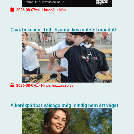
2026-08-07
1 hozzászólás
Csak békésen. Tóth-Szántai köszöntetet mondott
2026-08-07
Nincs hozzászólás
A kerékpáripar válsága még mindig nem ért véget