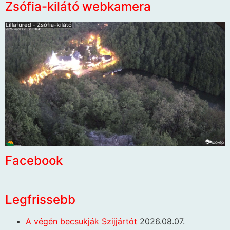
Zsófia-kilátó webkamera
Facebook
Legfrissebb
A végén becsukják Szijjártót
2026.08.07.