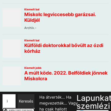
Lapunka
Ha átverték… Ha
Keresés
megvezették… Vagy
szemlézi
ha csak hallott