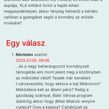
duplája, 10,4 milliárd forint a hajdú-bihari
megyeszékhelyen, akkor tényleg felmerül a kérdés:
valóban a gyengéket segíti a kormány az erősök
rovására?
Egy válasz
Névtelen
szerint:
2025.07.09. 09:06
…és a nagy beharangozott kormányzati
támogatás ami mont jelent meg a közlönyben
az működési célú!!! Tessék már bevallani
t.városvezetés, hogy ekkora a baj Miskolcon?
Működésre kell az állami pénz? Pedig a
gazdaság szárnyal, Bükk Városa program
dübörög akkor hogy állhat Miskolc ennyire
cudarul? Üres a kassza? Csődközeli az