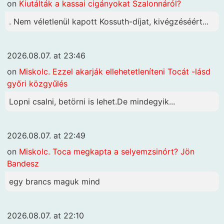
on
Kiutálták a kassai cigányokat Szalonnáról?
. Nem véletlenül kapott Kossuth-díjat, kivégzéséért...
2026.08.07. at 23:46
on
Miskolc. Ezzel akarják ellehetetleníteni Tocát -lásd
győri közgyűlés
Lopni csalni, betörni is lehet.De mindegyik...
2026.08.07. at 22:49
on
Miskolc. Toca megkapta a selyemzsinórt? Jön
Bandesz
egy brancs maguk mind
2026.08.07. at 22:10