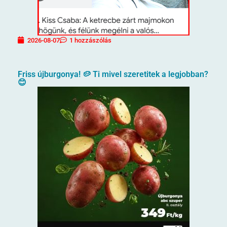
2026-08-07
1 hozzászólás
Friss újburgonya! 🥔 Ti mivel szeretitek a legjobban?
😊