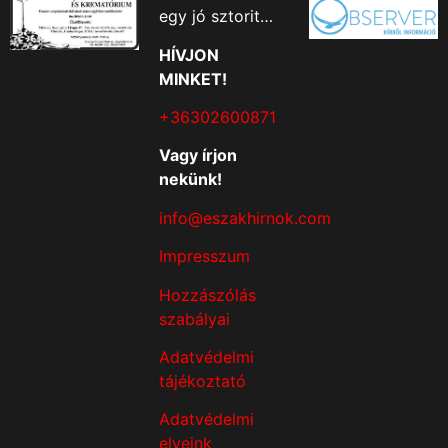
egy jó sztorit…
HÍVJON
MINKET!
+36302600871
Vagy írjon
nekünk!
info@eszakhirnok.com
Impresszum
Hozzászólás
szabályai
Adatvédelmi
tájékoztató
Adatvédelmi
elveink