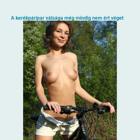
A kerékpáripar válsága még mindig nem ért véget