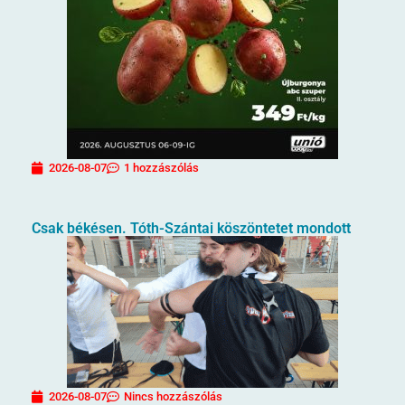
2026-08-07
1 hozzászólás
Csak békésen. Tóth-Szántai köszöntetet mondott
2026-08-07
Nincs hozzászólás