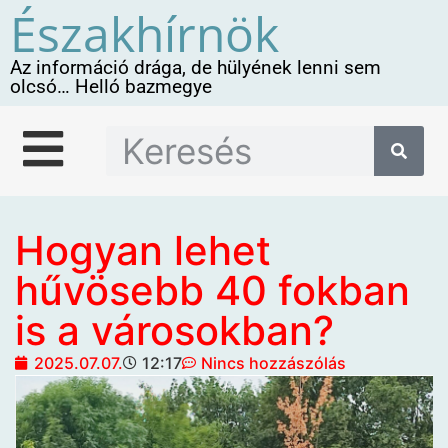
Északhírnök
Az információ drága, de hülyének lenni sem
olcsó… Helló bazmegye
Hogyan lehet
hűvösebb 40 fokban
is a városokban?
2025.07.07.
12:17
Nincs hozzászólás