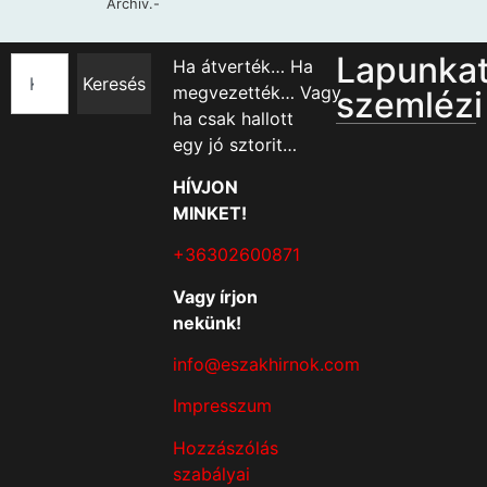
Lapunka
Ha átverték… Ha
Keresés
megvezették… Vagy
szemlézi
ha csak hallott
egy jó sztorit…
HÍVJON
MINKET!
+36302600871
Vagy írjon
nekünk!
info@eszakhirnok.com
Impresszum
Hozzászólás
szabályai