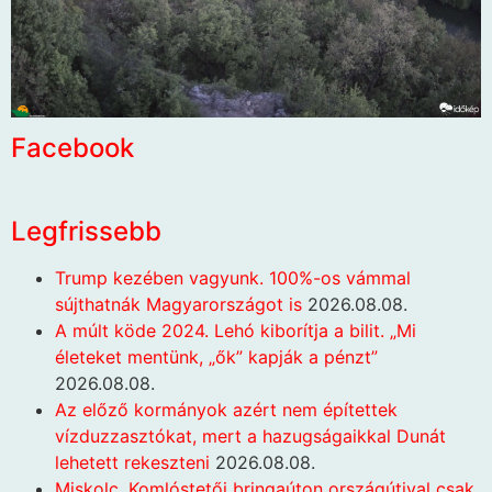
Facebook
Legfrissebb
Trump kezében vagyunk. 100%-os vámmal
sújthatnák Magyarországot is
2026.08.08.
A múlt köde 2024. Lehó kiborítja a bilit. „Mi
életeket mentünk, „ők” kapják a pénzt”
2026.08.08.
Az előző kormányok azért nem építettek
vízduzzasztókat, mert a hazugságaikkal Dunát
lehetett rekeszteni
2026.08.08.
Miskolc. Komlóstetői bringaúton országútival csak