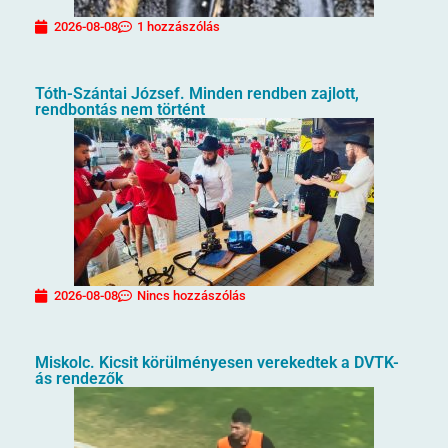
2026-08-08
1 hozzászólás
Tóth-Szántai József. Minden rendben zajlott,
rendbontás nem történt
2026-08-08
Nincs hozzászólás
Miskolc. Kicsit körülményesen verekedtek a DVTK-
ás rendezők