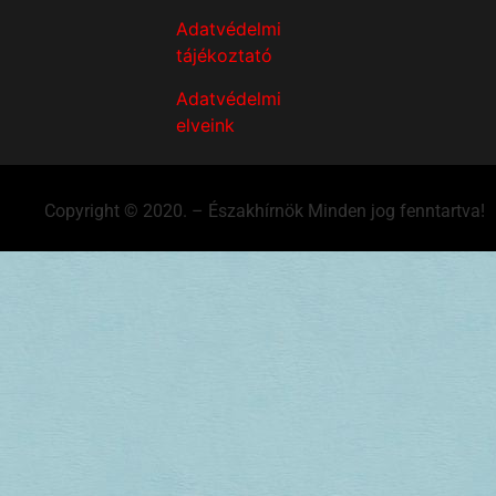
Adatvédelmi
tájékoztató
Adatvédelmi
elveink
Copyright © 2020. – Északhírnök Minden jog fenntartva!