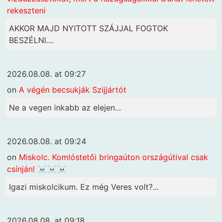
rekeszteni
AKKOR MAJD NYITOTT SZÁJJAL FOGTOK
BESZÉLNI....
2026.08.08. at 09:27
on
A végén becsukják Szijjártót
Ne a vegen inkabb az elejen...
2026.08.08. at 09:24
on
Miskolc. Komlóstetői bringaúton országútival csak
csínján! ☠️☠️☠️
Igazi miskolcikum. Ez még Veres volt?...
2026.08.08. at 09:18