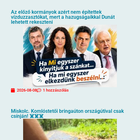
Az előző kormányok azért nem építettek
vízduzzasztókat, mert a hazugságaikkal Dunát
lehetett rekeszteni
2026-08-08
1 hozzászólás
Miskolc. Komlóstetői bringaúton országútival csak
csínján! ☠️☠️☠️