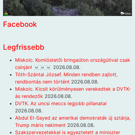
Facebook
Legfrissebb
Miskolc. Komlóstetői bringaúton országútival csak
csínján! ☠️☠️☠️
2026.08.08.
Tóth-Szántai József. Minden rendben zajlott,
rendbontás nem történt
2026.08.08.
Miskolc. Kicsit körülményesen verekedtek a DVTK-
ás rendezők
2026.08.08.
DVTK. Az uncsi meccs legjobb pillanatai
2026.08.08.
Abdul El-Sayed az amerikai demokraták új sztárja,
Trump máris nekiment
2026.08.08.
Szakszervezetekkel is egyeztetett a miniszter