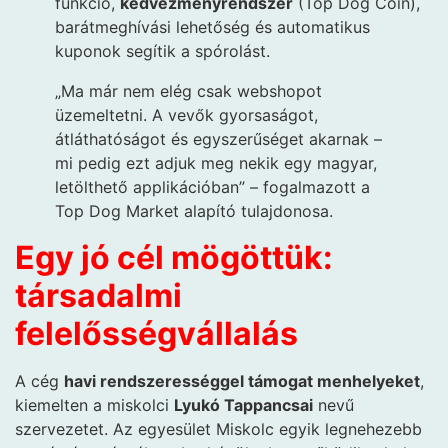
funkció,
kedvezményrendszer
(Top Dog Coin),
barátmeghívási lehetőség és automatikus
kuponok segítik a spórolást.
„Ma már nem elég csak webshopot
üzemeltetni. A vevők gyorsaságot,
átláthatóságot és egyszerűséget akarnak –
mi pedig ezt adjuk meg nekik egy magyar,
letölthető applikációban” – fogalmazott a
Top Dog Market alapító tulajdonosa.
Egy jó cél mögöttük:
társadalmi
felelősségvállalás
A cég
havi rendszerességgel támogat menhelyeket
,
kiemelten a miskolci
Lyukó Tappancsai
nevű
szervezetet. Az egyesület Miskolc egyik legnehezebb