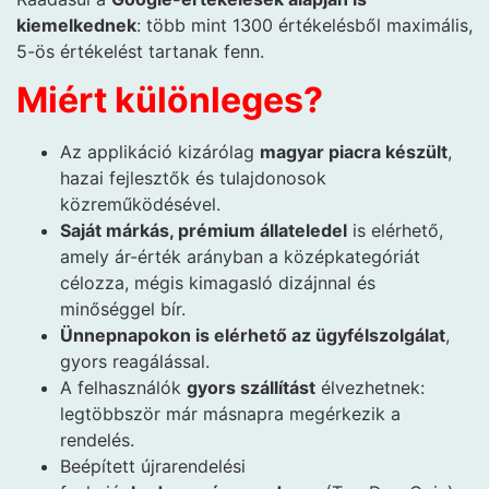
kiemelkednek
: több mint 1300 értékelésből maximális,
5-ös értékelést tartanak fenn.
Miért különleges?
Az applikáció kizárólag
magyar piacra készült
,
hazai fejlesztők és tulajdonosok
közreműködésével.
Saját márkás, prémium állateledel
is elérhető,
amely ár-érték arányban a középkategóriát
célozza, mégis kimagasló dizájnnal és
minőséggel bír.
Ünnepnapokon is elérhető az ügyfélszolgálat
,
gyors reagálással.
A felhasználók
gyors szállítást
élvezhetnek:
legtöbbször már másnapra megérkezik a
rendelés.
Beépített újrarendelési