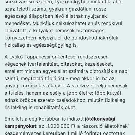
sorsú városrészében, Lyukóvölgyben működik, ahol
száz feletti számú, gyakran gazdátlan, rossz
egészségi állapotban lévő állatnak nyújtanak
menedéket. Munkájuk nélkülözhetetlen és rendkívül
elhivatott: a kutyákat nemcsak biztonságos
környezetben helyezik el, de gondoskodnak róluk
fizikailag és egészségügyileg is.
A Lyukó Tappancsai önkéntesei rendszeresen
végeznek ivartalanítást, oltásokat, kezeléseket,
emellett minden egyes állat számára biztosítják a napi
szintű, megfelelő táplálást – még akkor is, ha az
anyagi forrásaik szűkösek. A szervezet célja nemcsak
a túlélés, hanem az esély a jobb életre: több kutyát
adnak örökbe szerető családokhoz, miután fizikailag
és lelkileg is rehabilitálták őket.
Emellett a cég korábban is indított
jótékonysági
kampányokat
: az „1.000.000 Ft a rászoruló állatoknak”
kezdeményezés keretében 1 millió forintot osztottak