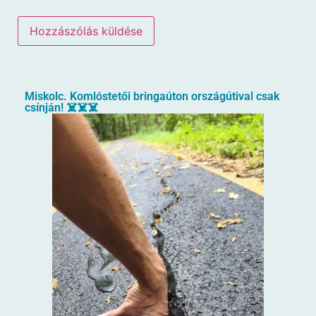
Miskolc. Komlóstetői bringaúton országútival csak
csínján! ☠️☠️☠️