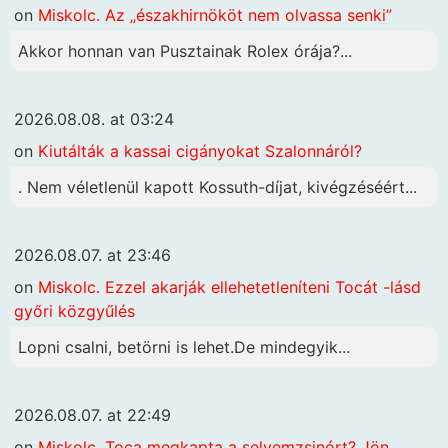
on
Miskolc. Az „északhirnököt nem olvassa senki”
Akkor honnan van Pusztainak Rolex órája?...
2026.08.08. at 03:24
on
Kiutálták a kassai cigányokat Szalonnáról?
. Nem véletlenül kapott Kossuth-díjat, kivégzéséért...
2026.08.07. at 23:46
on
Miskolc. Ezzel akarják ellehetetleníteni Tocát -lásd
győri közgyűlés
Lopni csalni, betörni is lehet.De mindegyik...
2026.08.07. at 22:49
on
Miskolc. Toca megkapta a selyemzsinórt? Jön