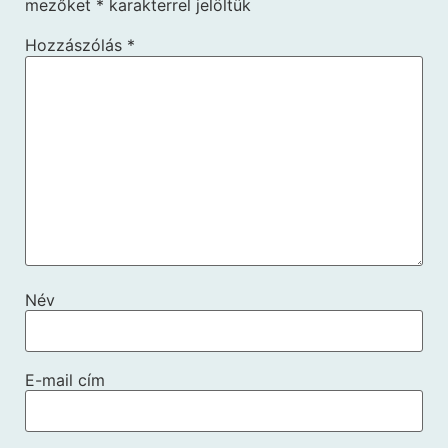
mezőket
*
karakterrel jelöltük
Hozzászólás
*
Név
E-mail cím