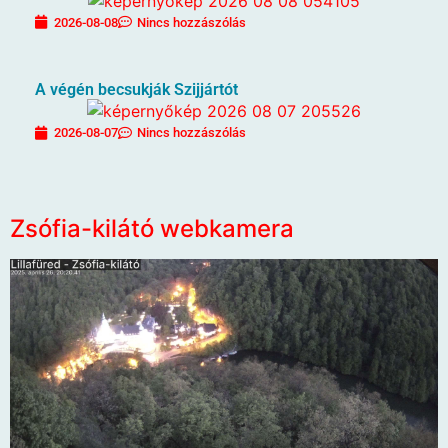
2026-08-08
Nincs hozzászólás
A végén becsukják Szijjártót
2026-08-07
Nincs hozzászólás
Zsófia-kilátó webkamera