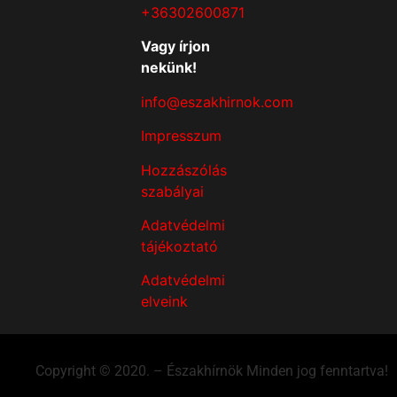
+36302600871
Vagy írjon
nekünk!
info@eszakhirnok.com
Impresszum
Hozzászólás
szabályai
Adatvédelmi
tájékoztató
Adatvédelmi
elveink
Copyright © 2020. – Északhírnök Minden jog fenntartva!