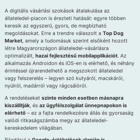
A digitális vásárlási szokások átalakulása az
állateledel-piacon is érezteti hatását: egyre többen
keresik az egyszerű, gyors, de megbízható
megoldásokat. Erre a trendre válaszolt a
Top Dog
Market
, amely a tudomásuk szerint elsőként hozott
létre Magyarországon állateledel-vásárlásra
optimalizált,
hazai fejlesztésű mobilapplikációt
. Az
alkalmazás Androidon és iOS-en is elérhető, és néhány
érintéssel újrarendelhető a megszokott állateledel
vagy felszerelés – legyen szó kutyáról, macskáról,
nyúlról, madárról vagy rágcsálóról.
A rendeléseket
szinte minden esetben másnapra
kiszállítják
, és
az ügyfélszolgálat ünnepnapokon is
elérhető
– ez a fajta rendelkezésre állás és gyorsaság
valódi ritkaságszámba megy az állateledel-
kereskedelem világában.
Ráadásul a
Google-értékelések alapján is