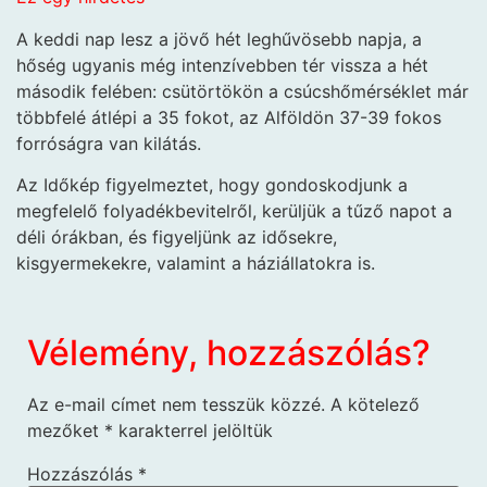
A keddi nap lesz a jövő hét leghűvösebb napja, a
hőség ugyanis még intenzívebben tér vissza a hét
második felében: csütörtökön a csúcshőmérséklet már
többfelé átlépi a 35 fokot, az Alföldön 37-39 fokos
forróságra van kilátás.
Az Időkép figyelmeztet, hogy gondoskodjunk a
megfelelő folyadékbevitelről, kerüljük a tűző napot a
déli órákban, és figyeljünk az idősekre,
kisgyermekekre, valamint a háziállatokra is.
Vélemény, hozzászólás?
Az e-mail címet nem tesszük közzé.
A kötelező
mezőket
*
karakterrel jelöltük
Hozzászólás
*