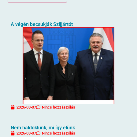
A végén becsukják Szijjártót
2026-08-07
Nincs hozzászólás
Nem haldoklunk, mi így élünk
2026-08-07
Nincs hozzászólás