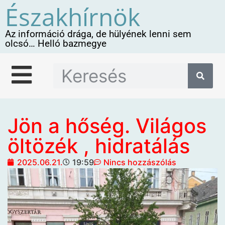
Északhírnök
Az információ drága, de hülyének lenni sem
olcsó… Helló bazmegye
Jön a hőség. Világos
öltözék , hidratálás
2025.06.21.
19:59
Nincs hozzászólás