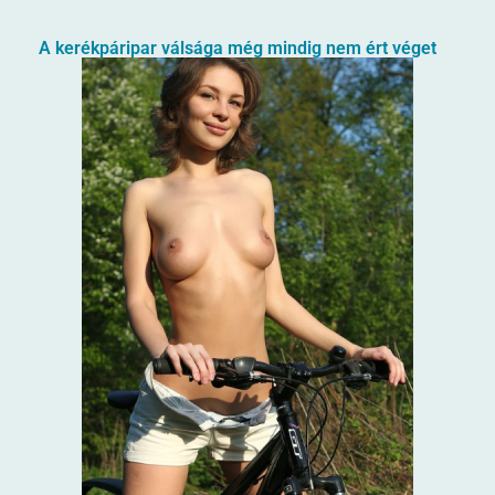
A kerékpáripar válsága még mindig nem ért véget