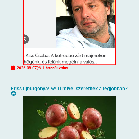
2026-08-07
1 hozzászólás
Friss újburgonya! 🥔 Ti mivel szeretitek a legjobban?
😊