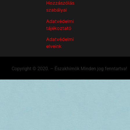
Hozzászólás
szabályai
Adatvédelmi
tájékoztató
Adatvédelmi
elveink
Copyright © 2020. – Északhírnök Minden jog fenntartva!