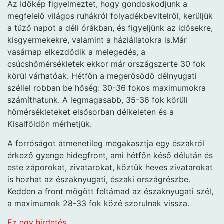
Az Időkép figyelmeztet, hogy gondoskodjunk a
megfelelő világos ruhákról folyadékbevitelről, kerüljük
a tűző napot a déli órákban, és figyeljünk az idősekre,
kisgyermekekre, valamint a háziállatokra is.Már
vasárnap elkezdődik a melegedés, a
csúcshőmérsékletek ekkor már országszerte 30 fok
körül várhatóak. Hétfőn a megerősödő délnyugati
széllel robban be hőség: 30-36 fokos maximumokra
számíthatunk. A legmagasabb, 35-36 fok körüli
hőmérsékleteket elsősorban délkeleten és a
Kisalföldön mérhetjük.
A forróságot átmenetileg megakasztja egy északról
érkező gyenge hidegfront, ami hétfőn késő délután és
este záporokat, zivatarokat, köztük heves zivatarokat
is hozhat az északnyugati, északi országrészbe.
Kedden a front mögött feltámad az északnyugati szél,
a maximumok 28-33 fok közé szorulnak vissza.
Ez egy hirdetés