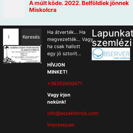
Lapunka
Ha átverték… Ha
Keresés
megvezették… Vagy
szemlézi
ha csak hallott
egy jó sztorit…
HÍVJON
MINKET!
+36302600871
Vagy írjon
nekünk!
info@eszakhirnok.com
Impresszum