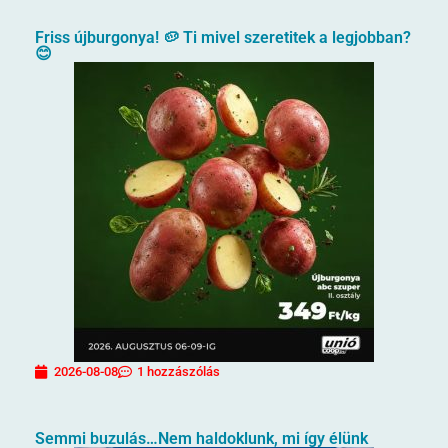
Friss újburgonya! 🥔 Ti mivel szeretitek a legjobban?
😊
2026-08-08
1 hozzászólás
Semmi buzulás…Nem haldoklunk, mi így élünk