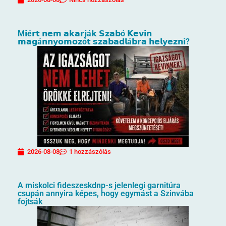
M𝗶é𝗿𝘁 𝗻𝗲𝗺 𝗮𝗸𝗮𝗿𝗷á𝗸 𝗦𝘇𝗮𝗯ó 𝗞𝗲𝘃𝗶𝗻
𝗺𝗮𝗴á𝗻𝗻𝘆𝗼𝗺𝗼𝘇ó𝘁 𝘀𝘇𝗮𝗯𝗮𝗱𝗹á𝗯𝗿𝗮 𝗵𝗲𝗹𝘆𝗲𝘇𝗻𝗶?
2026-08-08
1 hozzászólás
A miskolci fideszeskdnp-s jelenlegi garnitúra
csupán annyira képes, hogy egymást a Szinvába
fojtsák