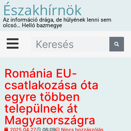
Északhírnök
Az információ drága, de hülyének lenni sem
olcsó… Helló bazmegye
Románia EU-
csatlakozása óta
egyre többen
települnek át
Magyarországra
2025.04.27.
06:09
Nincs hozzászólás