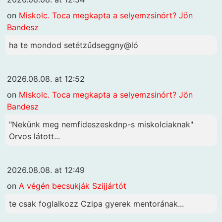
on
Miskolc. Toca megkapta a selyemzsinórt? Jön
Bandesz
ha te mondod setétzűdseggny@ló
2026.08.08. at 12:52
on
Miskolc. Toca megkapta a selyemzsinórt? Jön
Bandesz
"Nekünk meg nemfideszeskdnp-s miskolciaknak"
Orvos látott...
2026.08.08. at 12:49
on
A végén becsukják Szijjártót
te csak foglalkozz Czipa gyerek mentorának...