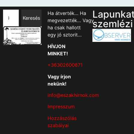
Lapunka
Ha átverték… Ha
Keresés
megvezették… Vagy
szemlézi
ha csak hallott
egy jó sztorit…
HÍVJON
MINKET!
+36302600871
Vagy írjon
nekünk!
info@eszakhirnok.com
Impresszum
Hozzászólás
szabályai