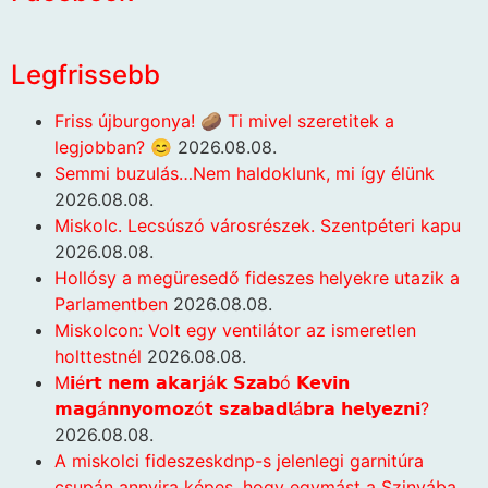
Legfrissebb
Friss újburgonya! 🥔 Ti mivel szeretitek a
legjobban? 😊
2026.08.08.
Semmi buzulás…Nem haldoklunk, mi így élünk
2026.08.08.
Miskolc. Lecsúszó városrészek. Szentpéteri kapu
2026.08.08.
Hollósy a megüresedő fideszes helyekre utazik a
Parlamentben
2026.08.08.
Miskolcon: Volt egy ventilátor az ismeretlen
holttestnél
2026.08.08.
M𝗶é𝗿𝘁 𝗻𝗲𝗺 𝗮𝗸𝗮𝗿𝗷á𝗸 𝗦𝘇𝗮𝗯ó 𝗞𝗲𝘃𝗶𝗻
𝗺𝗮𝗴á𝗻𝗻𝘆𝗼𝗺𝗼𝘇ó𝘁 𝘀𝘇𝗮𝗯𝗮𝗱𝗹á𝗯𝗿𝗮 𝗵𝗲𝗹𝘆𝗲𝘇𝗻𝗶?
2026.08.08.
A miskolci fideszeskdnp-s jelenlegi garnitúra
csupán annyira képes, hogy egymást a Szinvába