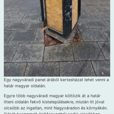
Egy nagyváradi panel árából kertesházat lehet venni a
határ magyar oldalán.
Egyre több nagyváradi magyar költözik át a határ
itteni oldalán fekvő kistelepülésekre, miután itt jóval
olcsóbb az ingatlan, mint Nagyváradon és környékén.
Odaát beszerzett építőanyagból pedig olcsóbban