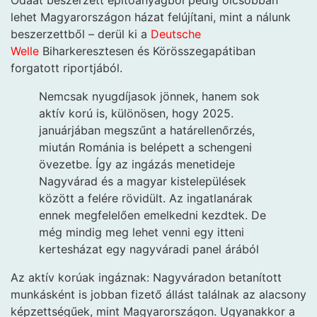
lehet Magyarországon házat felújítani, mint a nálunk
beszerzettből – derül ki a
Deutsche
Welle
Biharkeresztesen és Körösszegapátiban
forgatott riportjából.
Nemcsak nyugdíjasok jönnek, hanem sok
aktív korú is, különösen, hogy 2025.
januárjában megszűnt a határellenőrzés,
miután Románia is belépett a schengeni
övezetbe. Így az ingázás menetideje
Nagyvárad és a magyar kistelepülések
között a felére rövidült. Az ingatlanárak
ennek megfelelően emelkedni kezdtek. De
még mindig meg lehet venni egy itteni
kertesházat egy nagyváradi panel árából
Az aktív korúak ingáznak: Nagyváradon betanított
munkásként is jobban fizető állást találnak az alacsony
képzettségűek, mint Magyarországon. Ugyanakkor a