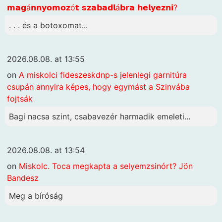
𝗺𝗮𝗴á𝗻𝗻𝘆𝗼𝗺𝗼𝘇ó𝘁 𝘀𝘇𝗮𝗯𝗮𝗱𝗹á𝗯𝗿𝗮 𝗵𝗲𝗹𝘆𝗲𝘇𝗻𝗶?
. . . és a botoxomat...
2026.08.08. at 13:55
on
A miskolci fideszeskdnp-s jelenlegi garnitúra
csupán annyira képes, hogy egymást a Szinvába
fojtsák
Bagi nacsa szint, csabavezér harmadik emeleti...
2026.08.08. at 13:54
on
Miskolc. Toca megkapta a selyemzsinórt? Jön
Bandesz
Meg a bíróság